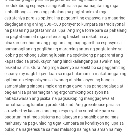
produktibong espasyo sa agrikultura sa pamamagitan ng mga
inobatibong sistema ng pahalang na pagtatanim at mga
estratehiya para sa optimal na paggamit ng espasyo, na maaaring
dagdagan ang ani ng 300–500 porsyento kumpara sa tradisyonal
na paraan ng pagtatanim sa lupa. Ang mga torre para sa pahalang
na pagtatanim at mga sistema ng basket na nakabitin ay
pinakamumuhunan ang paggamit ng magagamit na espasyo sa
pamamagitan ng paglikha ng maraming antas ng pagtatanim sa
loob ng parehong sukat ng lupain, na epektibong pinaparami ang
kapasidad sa produksyon nang hindi kailangang palawakin ang
pisikal na istruktura. Ang mga disenyo na epektibo sa paggamit ng
espasyo ay nagbibigay-daan sa mga halaman na makatanggap ng
optimal na eksposisyon sa liwanag at sirkulasyon ng hangin,
samantalang pinapasimple ang mga gawain sa pangangalaga at
pag-aani sa pamamagitan ng ergonomikong posisyon na
nababawasan ang pisikal na pagsisikap ng manggagawa at
tumataas ang kanilang produktibidad. Ang greenhouse para sa
strawberi ay kasama ang mga espesyal na substrate para sa
pagtatanim at mga sistema ng lalagyan na nagbibigay ng mas
mahusay na pag-unlad ng ugat kumpara sa kondisyon ng lupa sa
bukid, na nagreresulta sa mas malusog na mga halaman na may