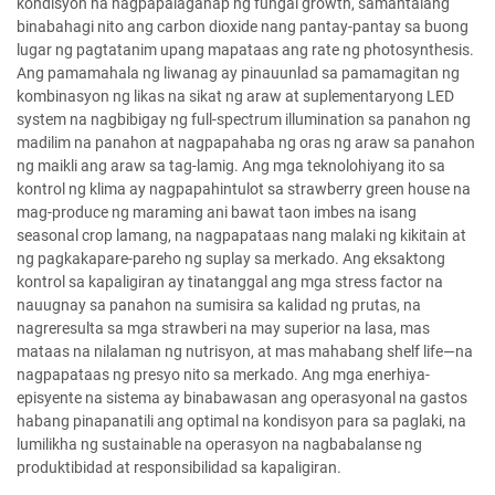
kondisyon na nagpapalaganap ng fungal growth, samantalang
binabahagi nito ang carbon dioxide nang pantay-pantay sa buong
lugar ng pagtatanim upang mapataas ang rate ng photosynthesis.
Ang pamamahala ng liwanag ay pinauunlad sa pamamagitan ng
kombinasyon ng likas na sikat ng araw at suplementaryong LED
system na nagbibigay ng full-spectrum illumination sa panahon ng
madilim na panahon at nagpapahaba ng oras ng araw sa panahon
ng maikli ang araw sa tag-lamig. Ang mga teknolohiyang ito sa
kontrol ng klima ay nagpapahintulot sa strawberry green house na
mag-produce ng maraming ani bawat taon imbes na isang
seasonal crop lamang, na nagpapataas nang malaki ng kikitain at
ng pagkakapare-pareho ng suplay sa merkado. Ang eksaktong
kontrol sa kapaligiran ay tinatanggal ang mga stress factor na
nauugnay sa panahon na sumisira sa kalidad ng prutas, na
nagreresulta sa mga strawberi na may superior na lasa, mas
mataas na nilalaman ng nutrisyon, at mas mahabang shelf life—na
nagpapataas ng presyo nito sa merkado. Ang mga enerhiya-
episyente na sistema ay binabawasan ang operasyonal na gastos
habang pinapanatili ang optimal na kondisyon para sa paglaki, na
lumilikha ng sustainable na operasyon na nagbabalanse ng
produktibidad at responsibilidad sa kapaligiran.