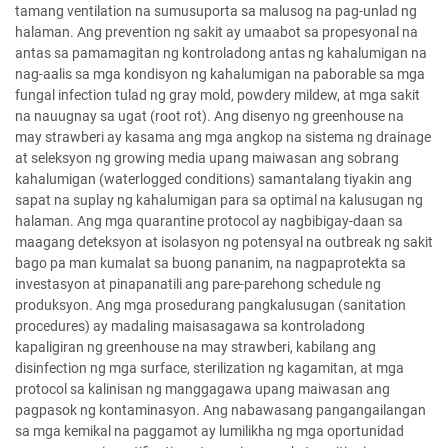
tamang ventilation na sumusuporta sa malusog na pag-unlad ng
halaman. Ang prevention ng sakit ay umaabot sa propesyonal na
antas sa pamamagitan ng kontroladong antas ng kahalumigan na
nag-aalis sa mga kondisyon ng kahalumigan na paborable sa mga
fungal infection tulad ng gray mold, powdery mildew, at mga sakit
na nauugnay sa ugat (root rot). Ang disenyo ng greenhouse na
may strawberi ay kasama ang mga angkop na sistema ng drainage
at seleksyon ng growing media upang maiwasan ang sobrang
kahalumigan (waterlogged conditions) samantalang tiyakin ang
sapat na suplay ng kahalumigan para sa optimal na kalusugan ng
halaman. Ang mga quarantine protocol ay nagbibigay-daan sa
maagang deteksyon at isolasyon ng potensyal na outbreak ng sakit
bago pa man kumalat sa buong pananim, na nagpaprotekta sa
investasyon at pinapanatili ang pare-parehong schedule ng
produksyon. Ang mga prosedurang pangkalusugan (sanitation
procedures) ay madaling maisasagawa sa kontroladong
kapaligiran ng greenhouse na may strawberi, kabilang ang
disinfection ng mga surface, sterilization ng kagamitan, at mga
protocol sa kalinisan ng manggagawa upang maiwasan ang
pagpasok ng kontaminasyon. Ang nabawasang pangangailangan
sa mga kemikal na paggamot ay lumilikha ng mga oportunidad