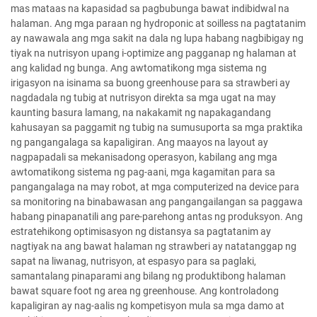
mas mataas na kapasidad sa pagbubunga bawat indibidwal na
halaman. Ang mga paraan ng hydroponic at soilless na pagtatanim
ay nawawala ang mga sakit na dala ng lupa habang nagbibigay ng
tiyak na nutrisyon upang i-optimize ang pagganap ng halaman at
ang kalidad ng bunga. Ang awtomatikong mga sistema ng
irigasyon na isinama sa buong greenhouse para sa strawberi ay
nagdadala ng tubig at nutrisyon direkta sa mga ugat na may
kaunting basura lamang, na nakakamit ng napakagandang
kahusayan sa paggamit ng tubig na sumusuporta sa mga praktika
ng pangangalaga sa kapaligiran. Ang maayos na layout ay
nagpapadali sa mekanisadong operasyon, kabilang ang mga
awtomatikong sistema ng pag-aani, mga kagamitan para sa
pangangalaga na may robot, at mga computerized na device para
sa monitoring na binabawasan ang pangangailangan sa paggawa
habang pinapanatili ang pare-parehong antas ng produksyon. Ang
estratehikong optimisasyon ng distansya sa pagtatanim ay
nagtiyak na ang bawat halaman ng strawberi ay natatanggap ng
sapat na liwanag, nutrisyon, at espasyo para sa paglaki,
samantalang pinaparami ang bilang ng produktibong halaman
bawat square foot ng area ng greenhouse. Ang kontroladong
kapaligiran ay nag-aalis ng kompetisyon mula sa mga damo at