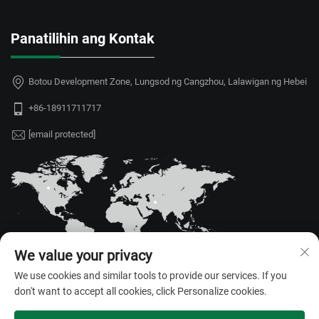
Panatilihin ang Kontak
Botou Development Zone, Lungsod ng Cangzhou, Lalawigan ng Hebei
+86-18911711717
[email protected]
We value your privacy
We use cookies and similar tools to provide our services. If you
don't want to accept all cookies, click Personalize cookies.
Copyright © 2026 Hebei Juyou Xinda Greenhouse Facilities Co.,Ltd. Lahat
ng karapatan ay nakareserba. —
Patakaran sa Pagkapribado