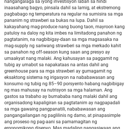
nangangalaga sa iyong investisyon laban sa hindi
inaasahang bagyo, pinsala dahil sa lamig, at ekstremong
pagbabago ng temperatura na regular na sumisira sa mga
pananim ng strawberi sa bukas na lupa. Dahil sa
kakayahang mag-produce nang buong taon, mayroon kang
patuloy na daloy ng kita imbes na limitadong panahon ng
pagtatanim, na nagbibigay-daan sa mga magsasaka na
mag-supply ng sariwang strawberi sa mga merkado kahit
sa panahon ng off-season kung saan ang presyo ay
umaakyat nang malaki. Ang kahusayan sa paggamit ng
tubig ay umabot sa napakataas na antas dahil ang
greenhouse para sa mga strawberi ay gumagamit ng
eksaktong sistema ng irigasyon na nababawasan ang
konsumo ng tubig ng 85–90 porsyento habang nagbibigay
ng mas mahusay na nutrisyon sa mga halaman. Ang
gastos sa trabaho ay bumababa nang malaki dahil ang
organisadong kapaligiran sa pagtatanim ay nagpapadali
sa mga gawaing pangpanatili, nababawasan ang
pangangailangan ng paglilinis ng damo, at pinapasimple
ang proseso ng pag-aani sa pamamagitan ng
ergonomikong disenyo. Mas madaling pangasiwaan ang