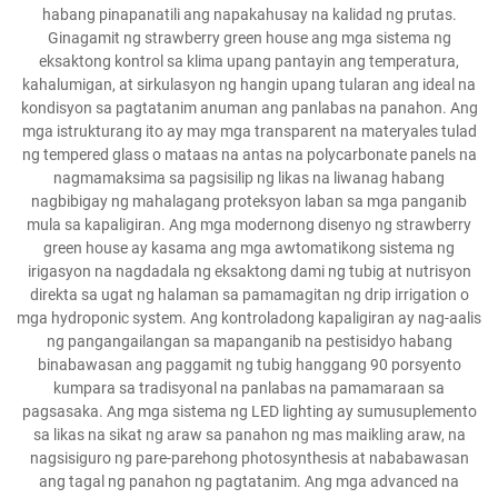
habang pinapanatili ang napakahusay na kalidad ng prutas.
Ginagamit ng strawberry green house ang mga sistema ng
eksaktong kontrol sa klima upang pantayin ang temperatura,
kahalumigan, at sirkulasyon ng hangin upang tularan ang ideal na
kondisyon sa pagtatanim anuman ang panlabas na panahon. Ang
mga istrukturang ito ay may mga transparent na materyales tulad
ng tempered glass o mataas na antas na polycarbonate panels na
nagmamaksima sa pagsisilip ng likas na liwanag habang
nagbibigay ng mahalagang proteksyon laban sa mga panganib
mula sa kapaligiran. Ang mga modernong disenyo ng strawberry
green house ay kasama ang mga awtomatikong sistema ng
irigasyon na nagdadala ng eksaktong dami ng tubig at nutrisyon
direkta sa ugat ng halaman sa pamamagitan ng drip irrigation o
mga hydroponic system. Ang kontroladong kapaligiran ay nag-aalis
ng pangangailangan sa mapanganib na pestisidyo habang
binabawasan ang paggamit ng tubig hanggang 90 porsyento
kumpara sa tradisyonal na panlabas na pamamaraan sa
pagsasaka. Ang mga sistema ng LED lighting ay sumusuplemento
sa likas na sikat ng araw sa panahon ng mas maikling araw, na
nagsisiguro ng pare-parehong photosynthesis at nababawasan
ang tagal ng panahon ng pagtatanim. Ang mga advanced na