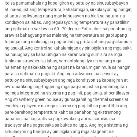
ito sa pamamahala ng kapaligiran ay patuloy na sinusubaybayan
at ina-adjust ang temperatura, kahalumigan, sirkulasyon ng hangin,
at antas ng liwanag nang may kahusayan na higit sa natural na
kondisyon sa labas. Ang regulasyon ng temperatura ay panatilihin
ang optimal na saklaw na 60–70 degree Fahrenheit sa panahon ng
araw at bahagyang mas malamig na temperatura sa gabi upang
tulungan ang malusog na pag-unlad ng prutas at ang pag-akumula
ng asukal. Ang kontrol sa kahalumigan ay pinipigilan ang mga sakit
na nauugnay sa kahalumigan na karaniwang sumisira sa mga
tanim na strawberi sa labas, samantalang tiyakin na ang mga
halaman ay nakakakuha ng sapat na kahalumigan mula sa hangin
para sa optimal na paglaki. Ang mga advanced na sensor ay
patuloy na sinusubaybayan ang mga kondisyon sa kapaligiran at
awtomatikong nag-trigger ng mga pag-aadjust sa pamamagitan
ng mga integrated na sistema ng pag-init, paglamig, at bentilasyon.
Ang strawberry green house ay gumagamit ng thermal screens at
enerhiya-episyente na mga sistema ng pag-init na panatilihin ang
pare-parehong temperatura kahit sa panahon ng ekstremong
panahon, na nag-aalis sa pagkawala ng ani na sumisira sa
tradisyonal na pagsasaka sa bukas na lupa. Ang mga sistema ng
sirkulasyon ng hangin ay pinipigilan ang mga stagnant na