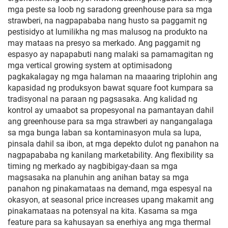
mga peste sa loob ng saradong greenhouse para sa mga
strawberi, na nagpapababa nang husto sa paggamit ng
pestisidyo at lumilikha ng mas malusog na produkto na
may mataas na presyo sa merkado. Ang paggamit ng
espasyo ay napapabuti nang malaki sa pamamagitan ng
mga vertical growing system at optimisadong
pagkakalagay ng mga halaman na maaaring triplohin ang
kapasidad ng produksyon bawat square foot kumpara sa
tradisyonal na paraan ng pagsasaka. Ang kalidad ng
kontrol ay umaabot sa propesyonal na pamantayan dahil
ang greenhouse para sa mga strawberi ay nangangalaga
sa mga bunga laban sa kontaminasyon mula sa lupa,
pinsala dahil sa ibon, at mga depekto dulot ng panahon na
nagpapababa ng kanilang marketability. Ang flexibility sa
timing ng merkado ay nagbibigay-daan sa mga
magsasaka na planuhin ang anihan batay sa mga
panahon ng pinakamataas na demand, mga espesyal na
okasyon, at seasonal price increases upang makamit ang
pinakamataas na potensyal na kita. Kasama sa mga
feature para sa kahusayan sa enerhiya ang mga thermal