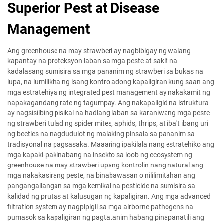
Superior Pest at Disease
Management
Ang greenhouse na may strawberi ay nagbibigay ng walang
kapantay na proteksyon laban sa mga peste at sakit na
kadalasang sumisira sa mga pananim ng strawberi sa bukas na
lupa, na lumilikha ng isang kontroladong kapaligiran kung saan ang
mga estratehiya ng integrated pest management ay nakakamit ng
napakagandang rate ng tagumpay. Ang nakapaligid na istruktura
ay nagsisilbing pisikal na hadlang laban sa karaniwang mga peste
ng strawberi tulad ng spider mites, aphids, thrips, at iba't ibang uri
ng beetles na nagdudulot ng malaking pinsala sa pananim sa
tradisyonal na pagsasaka. Maaaring ipakilala nang estratehiko ang
mga kapaki-pakinabang na insekto sa loob ng ecosystem ng
greenhouse na may strawberi upang kontrolin nang natural ang
mga nakakasirang peste, na binabawasan o nililimitahan ang
pangangailangan sa mga kemikal na pesticide na sumisira sa
kalidad ng prutas at kalusugan ng kapaligiran. Ang mga advanced
filtration system ay nagpipigil sa mga airborne pathogens na
pumasok sa kapaligiran ng pagtatanim habang pinapanatili ang