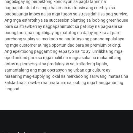
nagbibigay ng perpektong kondisyon sa pagtatanim na
nagpapahintulot sa mga halaman na tuusin ang enerhiya sa
pagbubunga imbes na sa mga tugon sa stress dahil sa pag-survive.
Ang mga estratehiya sa succession planting sa loob ng greenhouse
para sa strawberi ay nagpapahintulot sa patuloy na pag-aani sa
buong taon, na nagbibigay ng matatag na daloy ng kita at pare-
parehong suplay sa merkado na nagtatayo ng pananampalataya
ng mga customer at mga oportunidad para sa premium pricing.
Ang epektibong paggamit ng espasyo na ito ay lumilikha ng mga
oportunidad para sa mga maliit na magsasaka na makamit ang
antas ng komersyal na produksyon sa limitadong lupain,
samantalang ang mga operasyon ng urban agriculture ay
maaaring mag-supply ng lokal na merkado ng sariwang, mataas na
kalidad na strawberi na tinatanim sa loob ng mga hangganan ng
lungsod.