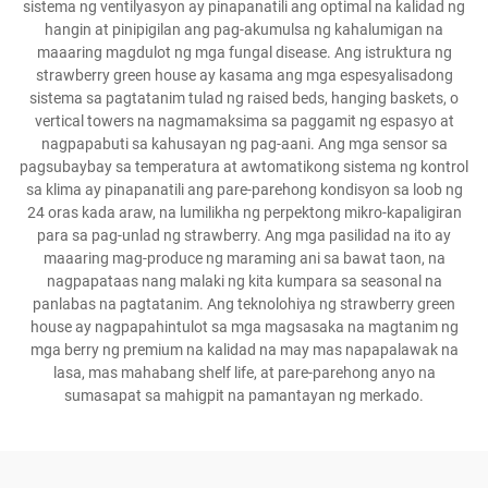
sistema ng ventilyasyon ay pinapanatili ang optimal na kalidad ng
hangin at pinipigilan ang pag-akumulsa ng kahalumigan na
maaaring magdulot ng mga fungal disease. Ang istruktura ng
strawberry green house ay kasama ang mga espesyalisadong
sistema sa pagtatanim tulad ng raised beds, hanging baskets, o
vertical towers na nagmamaksima sa paggamit ng espasyo at
nagpapabuti sa kahusayan ng pag-aani. Ang mga sensor sa
pagsubaybay sa temperatura at awtomatikong sistema ng kontrol
sa klima ay pinapanatili ang pare-parehong kondisyon sa loob ng
24 oras kada araw, na lumilikha ng perpektong mikro-kapaligiran
para sa pag-unlad ng strawberry. Ang mga pasilidad na ito ay
maaaring mag-produce ng maraming ani sa bawat taon, na
nagpapataas nang malaki ng kita kumpara sa seasonal na
panlabas na pagtatanim. Ang teknolohiya ng strawberry green
house ay nagpapahintulot sa mga magsasaka na magtanim ng
mga berry ng premium na kalidad na may mas napapalawak na
lasa, mas mahabang shelf life, at pare-parehong anyo na
sumasapat sa mahigpit na pamantayan ng merkado.