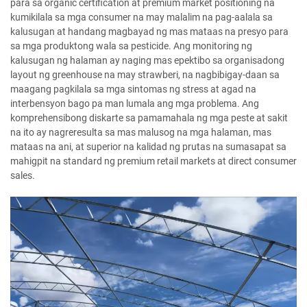
para sa organic certification at premium market positioning na
kumikilala sa mga consumer na may malalim na pag-aalala sa
kalusugan at handang magbayad ng mas mataas na presyo para
sa mga produktong wala sa pesticide. Ang monitoring ng
kalusugan ng halaman ay naging mas epektibo sa organisadong
layout ng greenhouse na may strawberi, na nagbibigay-daan sa
maagang pagkilala sa mga sintomas ng stress at agad na
interbensyon bago pa man lumala ang mga problema. Ang
komprehensibong diskarte sa pamamahala ng mga peste at sakit
na ito ay nagreresulta sa mas malusog na mga halaman, mas
mataas na ani, at superior na kalidad ng prutas na sumasapat sa
mahigpit na standard ng premium retail markets at direct consumer
sales.