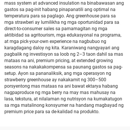
mass system at advanced insulation na binabawasan ang
gastos sa pag-init habang pinapanatili ang optimal na
temperatura para sa paglago. Ang greenhouse para sa
mga strawberi ay lumilikha ng mga oportunidad para sa
direct-to-consumer sales sa pamamagitan ng mga
aktibidad sa agritourism, mga edukasyonal na programa,
at mga pick-your-own experience na nagbubuo ng
karagdagang daloy ng kita. Karaniwang nangyayari ang
pagbalik ng investisyon sa loob ng 2–3 taon dahil sa mas
mataas na ani, premium pricing, at extended growing
seasons na nakakakompensa sa paunang gastos sa pag-
setup. Ayon sa pananaliksik, ang mga operasyon ng
strawberry greenhouse ay nakakamit ng 300–500
porsyentong mas mataas na ani bawat ektarya habang
nagpaproduce ng mga berry na may mas mahusay na
lasa, tekstura, at nilalaman ng nutrisyon na kumakatugon
sa mga matalinong konsyumer na handang magbayad ng
premium price para sa de-kalidad na produkto.