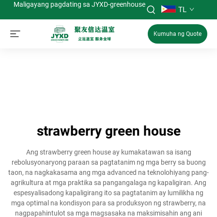
Maligayang pagdating sa JYXD-greenhouse
TL
Kumuha ng Quote
strawberry green house
Ang strawberry green house ay kumakatawan sa isang
rebolusyonaryong paraan sa pagtatanim ng mga berry sa buong
taon, na nagkakasama ang mga advanced na teknolohiyang pang-
agrikultura at mga praktika sa pangangalaga ng kapaligiran. Ang
espesyalisadong kapaligirang ito sa pagtatanim ay lumilikha ng
mga optimal na kondisyon para sa produksyon ng strawberry, na
nagpapahintulot sa mga magsasaka na maksimisahin ang ani