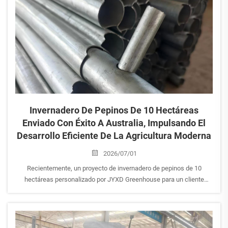
sino que también dio lugar a la firma de varios pedidos de proyectos
de invernaderos in situ, sentando así unas bases más sólidas para la
cooperación futura. Agradecemos profundamente la confianza y el
apoyo de todos nuestros clientes y seguiremos creando un mayor
valor para nuestros clientes globales mediante productos de alta
calidad y servicios profesionales.
Invernadero De Pepinos De 10 Hectáreas
Enviado Con Éxito A Australia, Impulsando El
Desarrollo Eficiente De La Agricultura Moderna
2026/07/01
Recientemente, un proyecto de invernadero de pepinos de 10
hectáreas personalizado por JYXD Greenhouse para un cliente
australiano se completó con éxito y se envió oficialmente. El
proyecto utiliza una estructura de acero galvanizado en caliente de
alta resistencia y un sistema de cubierta con película PO de alta
transmitancia, satisfaciendo las necesidades de cultivo comercial