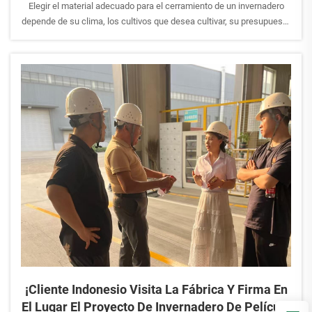
Elegir el material adecuado para el cerramiento de un invernadero
depende de su clima, los cultivos que desea cultivar, su presupuesto
y los objetivos de su proyecto. La lámina de polietileno (PE) es
rentable e ideal para la agricultura a gran escala. Las láminas de
policarbonato ofrecen un mejor aislamiento y mayor durabilidad,
mientras que el vidrio proporciona la máxima transmisión de luz para
proyectos comerciales de alta gama. El material adecuado puede
mejorar el rendimiento de los cultivos, reducir los costos energéticos
y aumentar la rentabilidad a largo plazo.
¡Cliente Indonesio Visita La Fábrica Y Firma En
El Lugar El Proyecto De Invernadero De Película