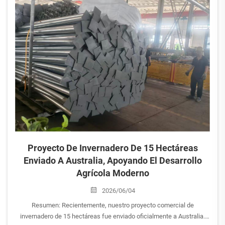
de pepinos en Australia. Esta colaboración no solo demuestra la
solidez profesional de los fabricantes chinos de invernaderos, sino
que también promueve aún más la cooperación profunda entre
ambas partes en el campo de la agricultura de instalaciones
moderna.
Proyecto De Invernadero De 15 Hectáreas
Enviado A Australia, Apoyando El Desarrollo
Agrícola Moderno
2026/06/04
Resumen: Recientemente, nuestro proyecto comercial de
invernadero de 15 hectáreas fue enviado oficialmente a Australia.