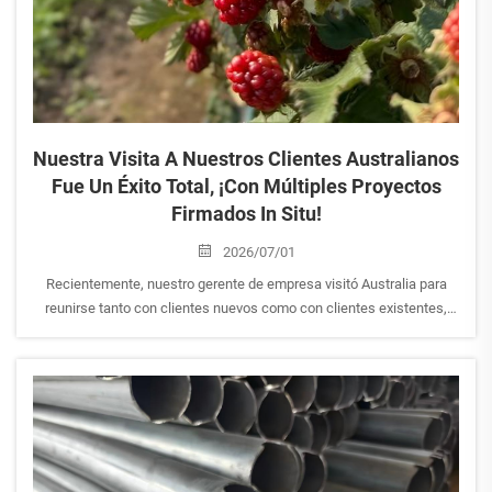
Nuestra Visita A Nuestros Clientes Australianos
Fue Un Éxito Total, ¡con Múltiples Proyectos
Firmados In Situ!
2026/07/01
Recientemente, nuestro gerente de empresa visitó Australia para
reunirse tanto con clientes nuevos como con clientes existentes,
obteniendo una comprensión más profunda de las operaciones de
los proyectos y de las necesidades de los clientes. Mediante
inspecciones in situ de proyectos de invernaderos finalizados y
discusiones cara a cara con los clientes sobre su experiencia en
cultivos y sus planes de desarrollo futuros, la visita recibió una alta
valoración y reconocimiento por parte de los clientes. Esta visita no
solo consolidó aún más las relaciones de cooperación a largo plazo,