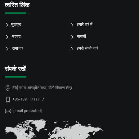
त्वरित लिंक
मुखपृष्ठ
हमारे बारे में
उत्पाद
मामलों
समाचार
हमसे संपर्क करें
संपर्क रखें
हेबेई प्रांत, चांगझोउ शहर, बोटौ विकास क्षेत्र
+86-18911711717
[email protected]