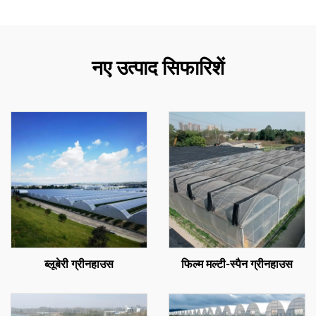
नए उत्पाद सिफारिशें
ब्लूबेरी ग्रीनहाउस
फिल्म मल्टी-स्पैन ग्रीनहाउस