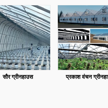
सौर ग्रीनहाउस
प्रकाश वंचन ग्रीनह