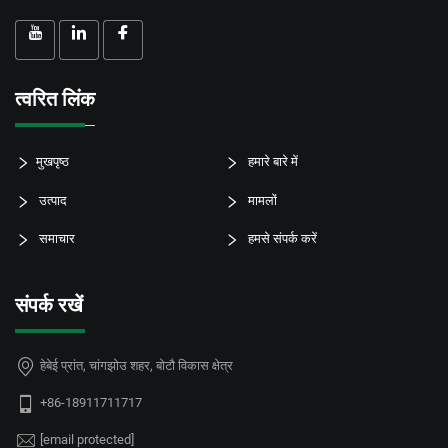
त्वरित लिंक
मुखपृष्ठ
हमारे बारे में
उत्पाद
मामलों
समाचार
हमसे संपर्क करें
संपर्क रखें
हेबेई प्रांत, चांगझोउ शहर, बोटौ विकास क्षेत्र
+86-18911711717
[email protected]