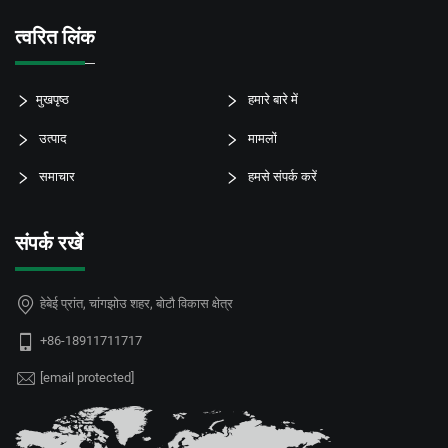
त्वरित लिंक
मुखपृष्ठ
हमारे बारे में
उत्पाद
मामलों
समाचार
हमसे संपर्क करें
संपर्क रखें
हेबेई प्रांत, चांगझोउ शहर, बोटौ विकास क्षेत्र
+86-18911711717
[email protected]