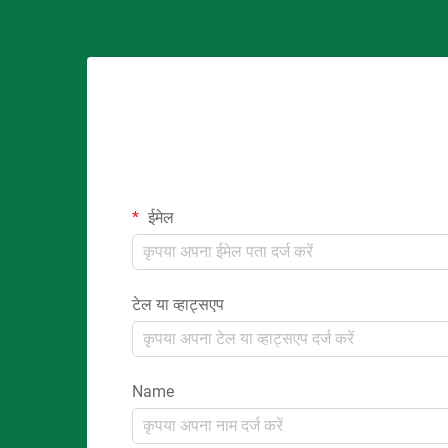
ईमेल
टेल या व्हाट्सएप
Name