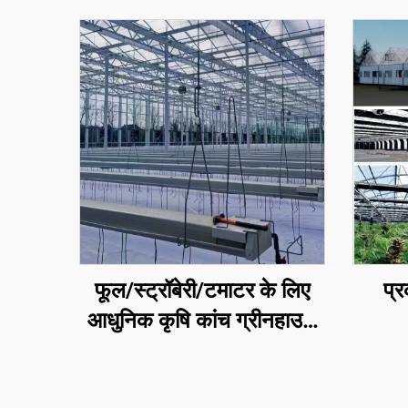
फूल/स्ट्रॉबेरी/टमाटर के लिए
प्
आधुनिक कृषि कांच ग्रीनहाउस
जिसमें तापमान नियंत्रण
प्रणाली/छायादान प्रणाली/