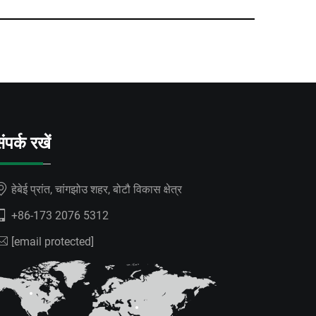
ंपर्क रखें
हेबेई प्रांत, चांगझोउ शहर, बोटौ विकास क्षेत्र
+86-173 2076 5312
[email protected]