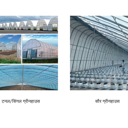
टनल/सिंगल ग्रीनहाउस
सौर ग्र