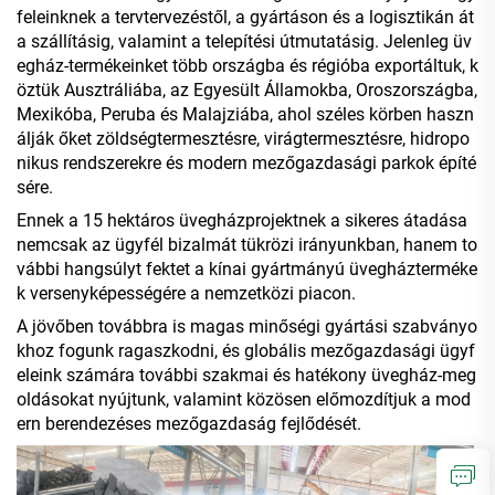
feleinknek a tervtervezéstől, a gyártáson és a logisztikán át
a szállításig, valamint a telepítési útmutatásig. Jelenleg üv
egház-termékeinket több országba és régióba exportáltuk, k
öztük Ausztráliába, az Egyesült Államokba, Oroszországba,
Mexikóba, Peruba és Malajziába, ahol széles körben haszn
álják őket zöldségtermesztésre, virágtermesztésre, hidropo
nikus rendszerekre és modern mezőgazdasági parkok építé
sére.
Ennek a 15 hektáros üvegházprojektnek a sikeres átadása
nemcsak az ügyfél bizalmát tükrözi irányunkban, hanem to
vábbi hangsúlyt fektet a kínai gyártmányú üvegházterméke
k versenyképességére a nemzetközi piacon.
A jövőben továbbra is magas minőségi gyártási szabványo
khoz fogunk ragaszkodni, és globális mezőgazdasági ügyf
eleink számára további szakmai és hatékony üvegház-meg
oldásokat nyújtunk, valamint közösen előmozdítjuk a mod
ern berendezéses mezőgazdaság fejlődését.