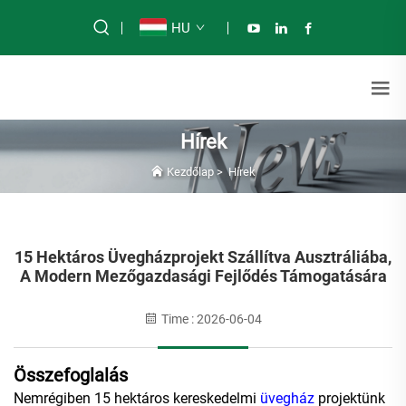
HU
Hírek
Kezdőlap
>
Hírek
15 Hektáros Üvegházprojekt Szállítva Ausztráliába,
A Modern Mezőgazdasági Fejlődés Támogatására
Time : 2026-06-04
Összefoglalás
Nemrégiben 15 hektáros kereskedelmi
üvegház
projektünk