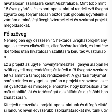
hivatalosan szállításra került Ausztráliába. Mint több mint
15 éves gyártási és exporttapasztalattal rendelkező üveghá
zgyártó cég, folyamatosan biztosítjuk globális ügyfeleink s
zámára a minőségi üvegháztermékeket és szakmai projekt
megoldásokat.
Fő szöveg
Nemrégiben egy összesen 15 hektáros üvegházprojekt any
agai sikeresen elkészültek, ellenőrzésre kerültek, és konténe
rbe töltés után hivatalosan szállításra kerültek Ausztráliáb
a.
Ez a projekt az ügyfél növénytermesztési igényei alapján ké
szült egyedi megrendelésre, és lefedi a fő üvegház szerkeze
tet valamint a támogató rendszereket. A gyártási folyamat
során minden anyagot szigorúan a projekt szabványai szer
int gyártottak és minőségellenőriztek, hogy biztosítsák a ter
mék stabilitását és tartósságát a szállítás és a későbbi has
ználat során.
Kiterjedt nemzetközi projekttapasztalatunk és átfogó ellátá
si láncunk révén egyszerűbb szolgáltatásokat nyújtunk ügy