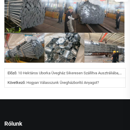
Előző:
10 Hektáros Uborka Üvegház Sikeresen Szállítva Ausztráliába, Elősegítve A Modern Mezőgazdaság Hatékony Fejlődését
Következő:
Hogyan Válasszunk Üvegházborító Anyagot?
Rólunk