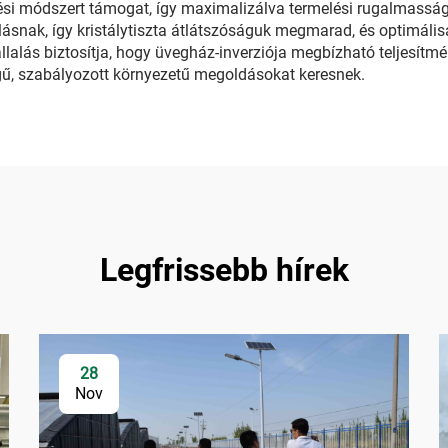
 módszert támogat, így maximalizálva termelési rugalmasságát
ak, így kristálytiszta átlátszóságuk megmarad, és optimálisan 
vállalás biztosítja, hogy üvegház-inverziója megbízható teljesít
, szabályozott környezetű megoldásokat keresnek.
Legfrissebb hírek
28
Nov