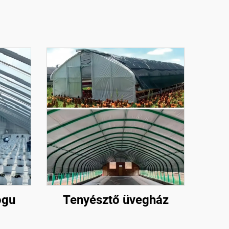
ogu
Tenyésztő üvegház