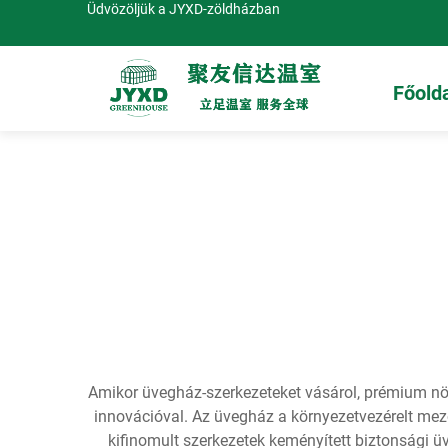
Üdvözöljük a JYXD-zöldházban
Főold
Amikor üvegház-szerkezeteket vásárol, prémium 
innovációval. Az üvegház a környezetvezérelt mező
kifinomult szerkezetek keményített biztonsági ü