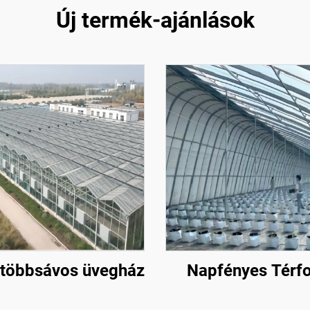
Új termék-ajánlások
 többsávos üvegház
Napfényes Térf