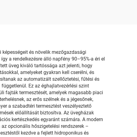
si képességeit és növelik mezőgazdasági
így a rendelkezésre álló napfény 90–95%-a éri el
ett üveg kiváló tartóssága azt jelenti, hogy
ásokkal, amelyeket gyakran kell cserélni, és
tanak az automatizált szellőztetési, fűtési és
függetlenül. Ez az éghajlatvezérlési szint
üli fajták termesztését, amelyek magasabb piaci
terhelésnek, az erős szélnek és a jégesőnek,
er a szabadtéri termesztést veszélyeztető
mések előállítását biztosítva. Az üvegházak
kreációs kertészkedés egyaránt számára. A modern
 az opcionális hőszigetelési rendszerek –
sztéstől kezdve a fejlett hidroponikus és