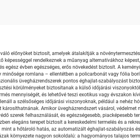
áló előnyöket biztosít, amelyek átalakítják a növénytermeszté
tő képességgel rendelkeznek a műanyag alternatívákhoz képest, 
 és egész évben egészséges, erős növekedést biztosít. A keményít
 minősége romlana – ellentétben a policarbonát vagy fólia borít
szionális üvegházrendszerek pontos éghajlat-szabályozást biztosí
ztési körülményeket biztosítanak a külső időjárási viszonyoktól 
rmés mennyiségét, és lehetővé teszi exotikus vagy évszakon kív
ellenáll a szélsőséges időjárási viszonyoknak, például a nehéz hó
károsíthatnának. Amikor üvegházrendszert vásárol, védelmet ny
védő szerek felhasználását, és egészségesebb, piacképesebb ter
közben elegáns terepet biztosít a kereskedelmi termelés és a re
mint a hőtároló hatás, az automatizált éghajlat-szabályozás és
házak környezete nagyon sokoldalú: a hagyományos talajos terme