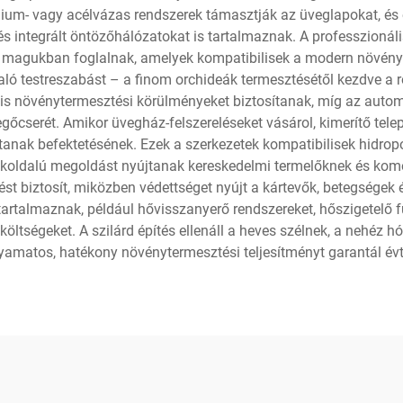
ium- vagy acélvázas rendszerek támasztják az üveglapokat, és 
és integrált öntözőhálózatokat is tartalmaznak. A professzionál
is magukban foglalnak, amelyek kompatibilisek a modern növényt
aló testreszabást – a finom orchideák termesztésétől kezdve a 
s növénytermesztési körülményeket biztosítanak, míg az automa
egőcserét. Amikor üvegház-felszereléseket vásárol, kimerítő tele
anak befektetésének. Ezek a szerkezetek kompatibilisek hidropo
okoldalú megoldást nyújtanak kereskedelmi termelőknek és kom
t biztosít, miközben védettséget nyújt a kártevők, betegségek 
tartalmaznak, például hővisszanyerő rendszereket, hőszigetelő 
költségeket. A szilárd építés ellenáll a heves szélnek, a nehéz 
amatos, hatékony növénytermesztési teljesítményt garantál évti