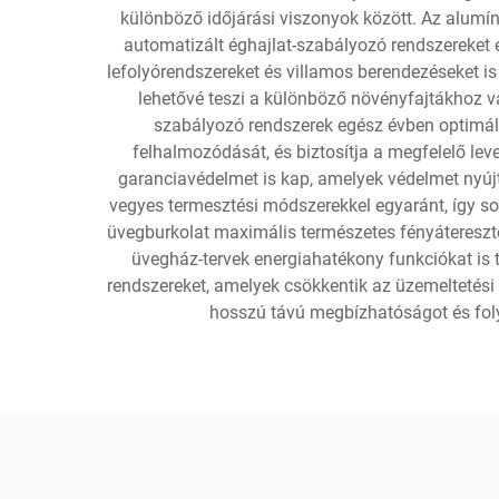
különböző időjárási viszonyok között. Az alumín
automatizált éghajlat-szabályozó rendszereket 
lefolyórendszereket és villamos berendezéseket 
lehetővé teszi a különböző növényfajtákhoz v
szabályozó rendszerek egész évben optimáli
felhalmozódását, és biztosítja a megfelelő lev
garanciavédelmet is kap, amelyek védelmet nyújt
vegyes termesztési módszerekkel egyaránt, így s
üvegburkolat maximális természetes fényáteresztés
üvegház-tervek energiahatékony funkciókat is 
rendszereket, amelyek csökkentik az üzemeltetési 
hosszú távú megbízhatóságot és foly