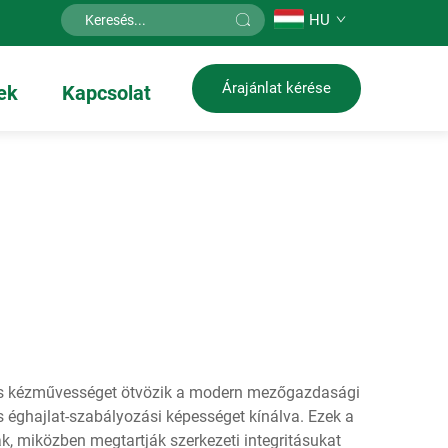
HU
Árajánlat kérése
ek
Kapcsolat
os kézművességet ötvözik a modern mezőgazdasági
s éghajlat-szabályozási képességet kínálva. Ezek a
k, miközben megtartják szerkezeti integritásukat