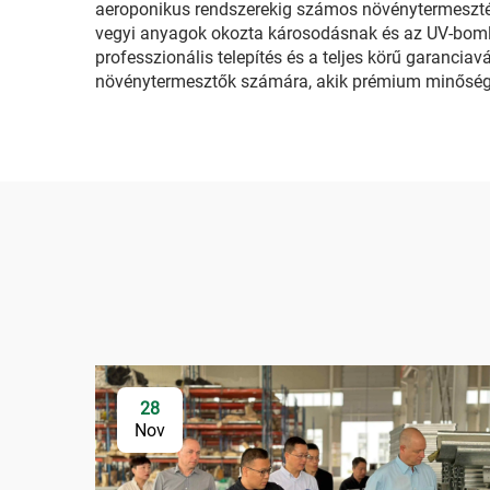
aeroponikus rendszerekig számos növénytermesztési
vegyi anyagok okozta károsodásnak és az UV-bomlásn
professzionális telepítés és a teljes körű garancia
növénytermesztők számára, akik prémium minőségű
28
Nov