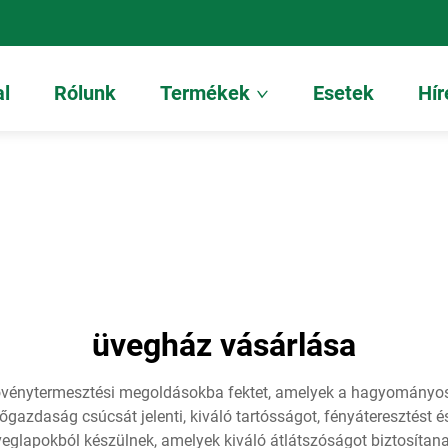
al
Rólunk
Termékek
Esetek
Hír
üvegház vásárlása
növénytermesztési megoldásokba fektet, amelyek a hagyomány
gazdaság csúcsát jelenti, kiváló tartósságot, fényáteresztést é
veglapokból készülnek, amelyek kiváló átlátszóságot biztosítana