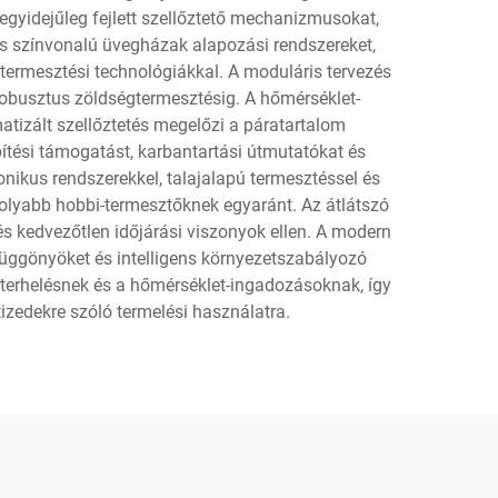
egyidejűleg fejlett szellőztető mechanizmusokat,
is színvonalú üvegházak alapozási rendszereket,
ermesztési technológiákkal. A moduláris tervezés
robusztus zöldségtermesztésig. A hőmérséklet-
tizált szellőztetés megelőzi a páratartalom
pítési támogatást, karbantartási útmutatókat és
nikus rendszerekkel, talajalapú termesztéssel és
olyabb hobbi-termesztőknek egyaránt. Az átlátszó
és kedvezőtlen időjárási viszonyok ellen. A modern
függönyöket és intelligens környezetszabályozó
hóterhelésnek és a hőmérséklet-ingadozásoknak, így
zedekre szóló termelési használatra.