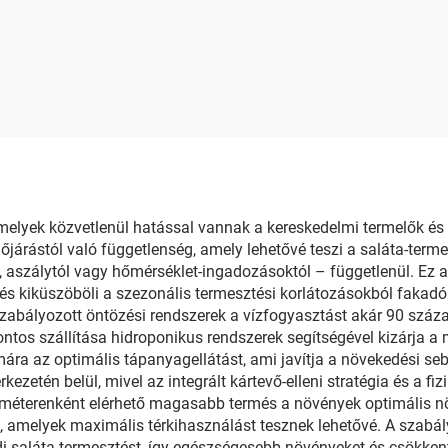
hoz
amelyek közvetlenül hatással vannak a kereskedelmi termelők és
járástól való függetlenség, amely lehetővé teszi a saláta-terme
l, aszálytól vagy hőmérséklet-ingadozásoktól – függetlenül. Ez 
, és kiküszöböli a szezonális termesztési korlátozásokból fakad
szabályozott öntözési rendszerek a vízfogyasztást akár 90 sz
os szállítása hidroponikus rendszerek segítségével kizárja a mű
ra az optimális tápanyagellátást, ami javítja a növekedési seb
ezetén belül, mivel az integrált kártevő-elleni stratégia és a f
méterenként elérhető magasabb termés a növények optimális n
 amelyek maximális térkihasználást tesznek lehetővé. A szabály
di saláta-termesztést, így egészségesebb növényeket és csökken