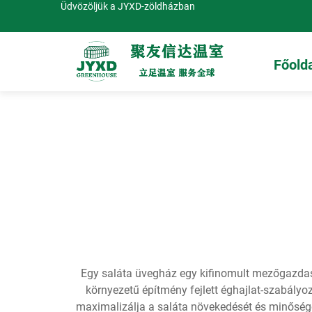
Üdvözöljük a JYXD-zöldházban
Főold
Egy saláta üvegház egy kifinomult mezőgazdaság
környezetű építmény fejlett éghajlat-szabályo
maximalizálja a saláta növekedését és minőségé