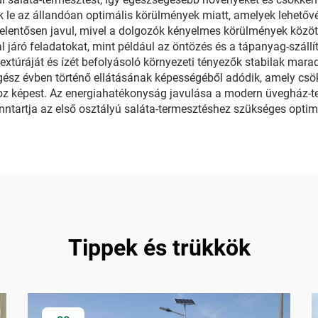
e az állandóan optimális körülmények miatt, amelyek lehetővé t
lentősen javul, mivel a dolgozók kényelmes körülmények között 
 járó feladatokat, mint például az öntözés és a tápanyag-szállí
textúráját és ízét befolyásoló környezeti tényezők stabilak marad
 egész évben történő ellátásának képességéből adódik, amely csökk
hoz képest. Az energiahatékonyság javulása a modern üvegház-te
enntartja az első osztályú saláta-termesztéshez szükséges opti
Tippek és trükkök