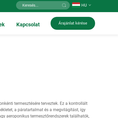
HU
Árajánlat kérése
ek
Kapcsolat
kénti termesztésére terveztek. Ez a kontrollált
letet, a páratartalmat és a megvilágítást, így
agy aeroponikus termesztőrendszerek találhatók,