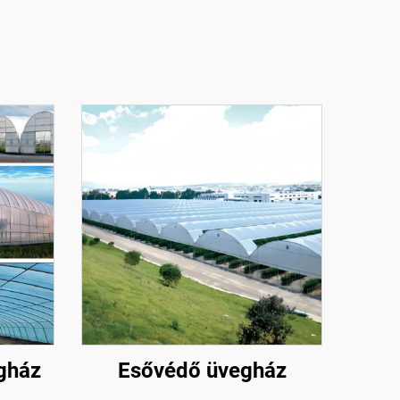
gház
Esővédő üvegház