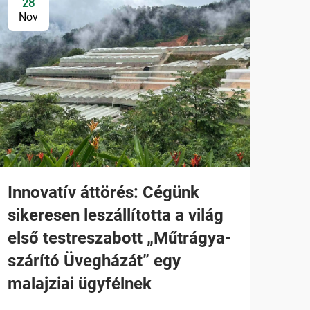
28
Nov
Innovatív áttörés: Cégünk
sikeresen leszállította a világ
első testreszabott „Műtrágya-
szárító Üvegházát” egy
malajziai ügyfélnek