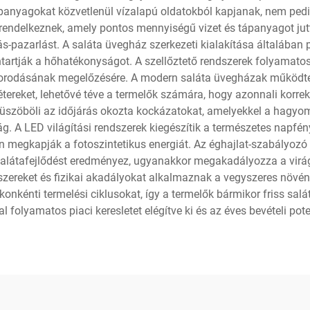
ápanyagokat közvetlenül vízalapú oldatokból kapjanak, nem ped
 rendelkeznek, amely pontos mennyiségű vizet és tápanyagot jut
s-pazarlást. A saláta üvegház szerkezeti kialakítása általában
nntartják a hőhatékonyságot. A szellőztető rendszerek folyam
rodásának megelőzésére. A modern saláta üvegházak működtetés
ereket, lehetővé téve a termelők számára, hogy azonnali korrek
kiküszöböli az időjárás okozta kockázatokat, amelyekkel a hagy
. A LED világítási rendszerek kiegészítik a természetes napfény
n megkapják a fotoszintetikus energiát. Az éghajlat-szabályo
alátafejlődést eredményez, ugyanakkor megakadályozza a virágzá
szereket és fizikai akadályokat alkalmaznak a vegyszeres növé
onkénti termelési ciklusokat, így a termelők bármikor friss salát
al folyamatos piaci keresletet elégítve ki és az éves bevételi pot