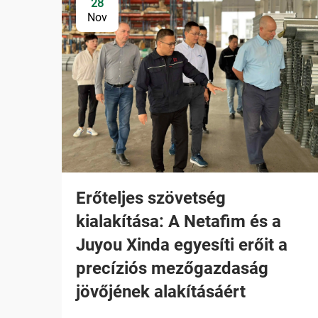
28
Nov
Erőteljes szövetség
kialakítása: A Netafim és a
Juyou Xinda egyesíti erőit a
precíziós mezőgazdaság
jövőjének alakításáért