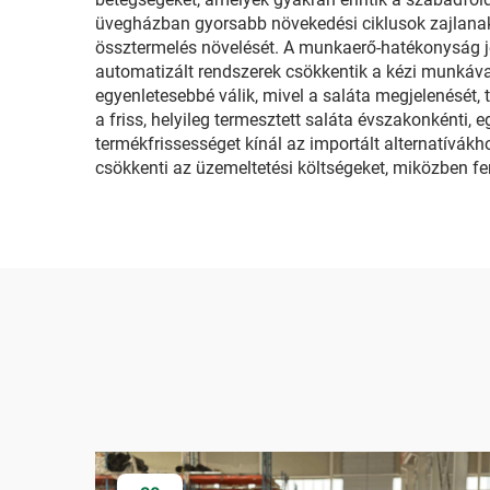
üvegházban gyorsabb növekedési ciklusok zajlanak l
össztermelés növelését. A munkaerő-hatékonyság je
automatizált rendszerek csökkentik a kézi munkával
egyenletesebbé válik, mivel a saláta megjelenését, 
a friss, helyileg termesztett saláta évszakonkénti,
termékfrissességet kínál az importált alternatívák
csökkenti az üzemeltetési költségeket, miközben f