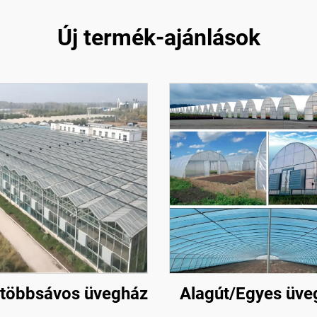
Új termék-ajánlások
 többsávos üvegház
Alagút/Egyes üve