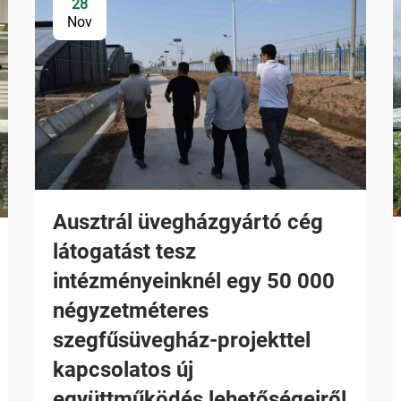
28
Nov
Ausztrál üvegházgyártó cég
látogatást tesz
intézményeinknél egy 50 000
négyzetméteres
szegfűsüvegház-projekttel
kapcsolatos új
együttműködés lehetőségeiről