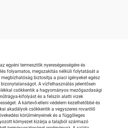
 az egyéni termesztők nyereségességére és
lés folyamatos, megszakítás nélküli folytatását a
a megbízhatóság biztosítja a piaci igényeket egész
ó bizonytalanságot. A vízfelhasználás jelentősen
ázalékkal csökkentik a hagyományos mezőgazdasági
trágya-kifolyást és a felszín alatti vizek
ességet. A kártevő-elleni védelem kezelhetőbbé és
izikai akadályok csökkentik a vegyszeres rovarölő
övekedési körülményeinek és a függőleges
ozott környezet kizárja a talajból származó
tett termésveszteséget eredményez. A saláta