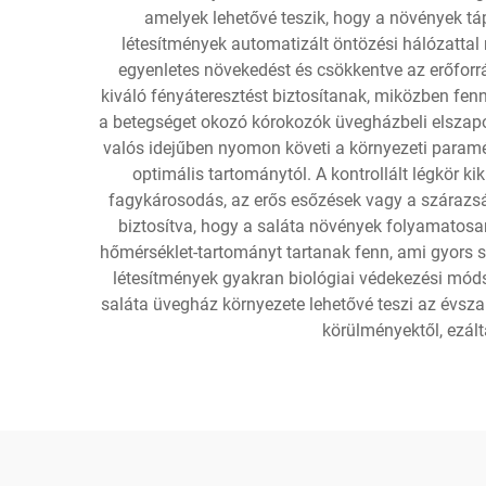
amelyek lehetővé teszik, hogy a növények t
létesítmények automatizált öntözési hálózattal
egyenletes növekedést és csökkentve az erőforrá
kiváló fényáteresztést biztosítanak, miközben fe
a betegséget okozó kórokozók üvegházbeli elszapo
valós idejűben nyomon követi a környezeti paramét
optimális tartománytól. A kontrollált légkör 
fagykárosodás, az erős esőzések vagy a szárazság
biztosítva, hogy a saláta növények folyamatosa
hőmérséklet-tartományt tartanak fenn, ami gyors s
létesítmények gyakran biológiai védekezési mód
saláta üvegház környezete lehetővé teszi az évszak
körülményektől, ezált