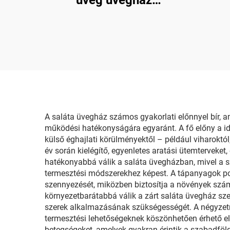
üveg üvegház
virágokhoz/eperhez/paradicsom
hőmérsékletszabályozó
rendszerrel/árnyékoló
rendszerrel/
öntözőrendszerrel
A saláta üvegház számos gyakorlati előnnyel bír, 
működési hatékonyságára egyaránt. A fő előny a idő
külső éghajlati körülményektől – például viharoktó
év során kielégítő, egyenletes aratási ütemterveket
hatékonyabbá válik a saláta üvegházban, mivel a 
termesztési módszerekhez képest. A tápanyagok pont
szennyezését, miközben biztosítja a növények számá
környezetbarátabbá válik a zárt saláta üvegház szerk
szerek alkalmazásának szükségességét. A négyzet
termesztési lehetőségeknek köszönhetően érhető el,
betegségeket, amelyek gyakran érintik a szabadföl