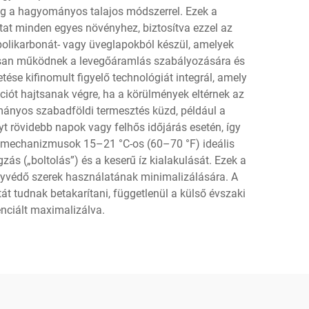
ig a hagyományos talajos módszerrel. Ezek a
tat minden egyes növényhez, biztosítva ezzel az
 polikarbonát- vagy üveglapokból készül, amelyek
atosan működnek a levegőáramlás szabályozására és
e kifinomult figyelő technológiát integrál, amely
ciót hajtsanak végre, ha a körülmények eltérnek az
ományos szabadföldi termesztés küzd, például a
t rövidebb napok vagy felhős időjárás esetén, így
zó mechanizmusok 15–21 °C-os (60–70 °F) ideális
s („boltolás”) és a keserű íz kialakulását. Ezek a
nyvédő szerek használatának minimalizálására. A
át tudnak betakarítani, függetlenül a külső évszaki
enciált maximalizálva.