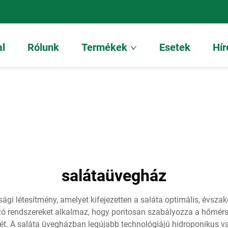
al
Rólunk
Termékek
Esetek
Hír
salátaüvegház
i létesítmény, amelyet kifejezetten a saláta optimális, évszakon
zó rendszereket alkalmaz, hogy pontosan szabályozza a hőmérsék
t. A saláta üvegházban legújabb technológiájú hidroponikus v