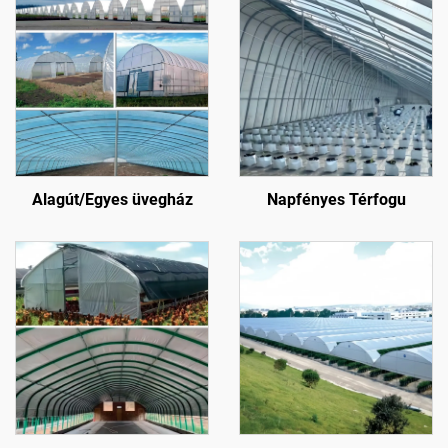
Alagút/Egyes üvegház
Napfényes Térfogu