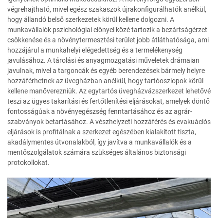
végrehajtható, mivel egész szakaszok újrakonfigurálhatók anélkül,
hogy állandó belső szerkezetek körül kellene dolgozni. A
munkavállalók pszichológiai előnyei közé tartozik a bezártságérzet
csökkenése és a növénytermesztési terület jobb átláthatósága, ami
hozzájárul a munkahelyi elégedettség és a termelékenység
javulásához. A tárolási és anyagmozgatási műveletek drámaian
javulnak, mivel a targoncák és egyéb berendezések bármely helyre
hozzáférhetnek az üvegházban anélkül, hogy tartóoszlopok körül
kellene manőverezniük. Az egytartós üvegházvázszerkezet lehetővé
teszi az ügyes takarítási és fertőtlenítési eljárásokat, amelyek döntő
fontosságúak a növényegészség fenntartásához és az agrár-
szabványok betartásához. A vészhelyzeti hozzáférés és evakuációs
eljárások is profitálnak a szerkezet egészében kialakított tiszta,
akadálymentes útvonalakból, így javítva a munkavállalók és a
mentőszolgálatok számára szükséges általános biztonsági
protokollokat.