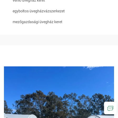
venlo üvegház keret
egyboltos üvegházvázszerkezet
mezőgazdasági üvegház keret