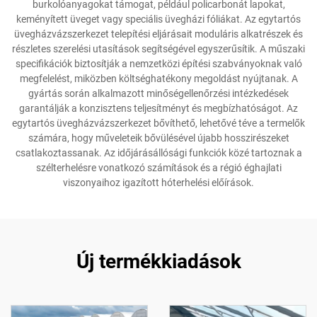
burkolóanyagokat támogat, például policarbonát lapokat,
keményített üveget vagy speciális üvegházi fóliákat. Az egytartós
üvegházvázszerkezet telepítési eljárásait moduláris alkatrészek és
részletes szerelési utasítások segítségével egyszerűsítik. A műszaki
specifikációk biztosítják a nemzetközi építési szabványoknak való
megfelelést, miközben költséghatékony megoldást nyújtanak. A
gyártás során alkalmazott minőségellenőrzési intézkedések
garantálják a konzisztens teljesítményt és megbízhatóságot. Az
egytartós üvegházvázszerkezet bővíthető, lehetővé téve a termelők
számára, hogy műveleteik bővülésével újabb hosszirészeket
csatlakoztassanak. Az időjárásállósági funkciók közé tartoznak a
szélterhelésre vonatkozó számítások és a régió éghajlati
viszonyaihoz igazított hóterhelési előírások.
Új termékkiadások