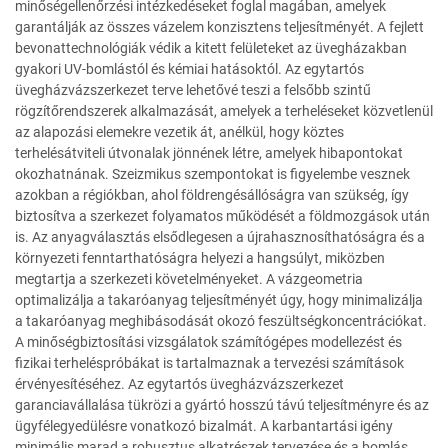
minőségellenőrzési intézkedéseket foglal magában, amelyek
garantálják az összes vázelem konzisztens teljesítményét. A fejlett
bevonattechnológiák védik a kitett felületeket az üvegházakban
gyakori UV-bomlástól és kémiai hatásoktól. Az egytartós
üvegházvázszerkezet terve lehetővé teszi a felsőbb szintű
rögzítőrendszerek alkalmazását, amelyek a terheléseket közvetlenül
az alapozási elemekre vezetik át, anélkül, hogy köztes
terhelésátviteli útvonalak jönnének létre, amelyek hibapontokat
okozhatnának. Szeizmikus szempontokat is figyelembe vesznek
azokban a régiókban, ahol földrengésállóságra van szükség, így
biztosítva a szerkezet folyamatos működését a földmozgások után
is. Az anyagválasztás elsődlegesen a újrahasznosíthatóságra és a
környezeti fenntarthatóságra helyezi a hangsúlyt, miközben
megtartja a szerkezeti követelményeket. A vázgeometria
optimalizálja a takaróanyag teljesítményét úgy, hogy minimalizálja
a takaróanyag meghibásodását okozó feszültségkoncentrációkat.
A minőségbiztosítási vizsgálatok számítógépes modellezést és
fizikai terheléspróbákat is tartalmaznak a tervezési számítások
érvényesítéséhez. Az egytartós üvegházvázszerkezet
garanciavállalása tükrözi a gyártó hosszú távú teljesítményre és az
ügyfélegyedülésre vonatkozó bizalmát. A karbantartási igény
minimális marad a robusztus alkatrészek tervezése és a bomlás