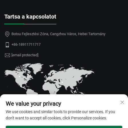
Tartsa a kapcsolatot
Botou Fejlesztési Zóna, Cangzhou Város, Hebei Tartomány
+86-18911711717
[email protected]
We value your privacy
We use cookies and similar tools to provide our services. If you
don't want to accept all cookies, click Personalize cookies.
Szerzői jog © 2026 Hebei Juyou Xinda Greenhouse Facilities Co., Ltd.