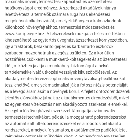
maximális növénytermesztési kapacitást és üzemeltetési
hatékonyságot eredményez. A szerkezeti akadályok hiánya
lehetővé teszi a termelők számára rugalmas elrendezési
megoldások alkalmazását, amelyek könnyen alkalmazkodnak
különböző növényfajtákhoz, termesztési módszerekhez és
évszakos igényekhez. A felszerelések mozgása teljes mértékben
kihasználható az egytartós üvegházvázszerkezet környezetében,
így a traktorok, betakarító gépek és karbantartó eszközök
szabadon mozoghatnak az egész területen. Ez a korlátlan
hozzáférés csökkenti a munkaerő-költségeket és az üzemeltetési
időt, miközben javítja a munkahelyi biztonságot a belső
tartóelemekkel való ütközési veszélyek kiküszöbölésével. Az
akadálymentes tervezés optimális növénytávolság-beállításokat
tesz lehetővé, amelyek maximalizálják a fotoszintézis potenciálját
és a levegő áramlását a növények körül. A fejlett öntözőrendszerek
jelentős előnyökhöz jutnak az akadálymentes elrendezésből, mivel
az egyenletes vízelosztás nem akadályozott szerkezeti elemekkel.
Az egytartós üvegházvázszerkezet támogatja az innovatív
termesztési technikákat, például a mozgatható polcrendszereket,
az automatizált ültetőberendezéseket és a robotos betakarító
rendszereket, amelyek folyamatos, akadálymentes padlófelületet
igényelnek optimális működésükhöz. A növényforgó egyszerűen