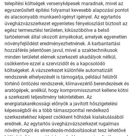
telepítési költségek versenyképesek maradnak, mivel az
egyszerűsített építési folyamat kevesebb alapozási pontot
és alacsonyabb munkaerő-igényt igényel. Az egytartós
üvegházvázszerkezet egyenletes fényeloszlást biztosít az
egész termesztési területen, kiküszöbölve a belső
tartóelemek által okozott árnyékokat, amelyek egyenetlen
növényfejlődést eredményezhetnének. A karbantartási
hozzáférés jelentősen javul, mivel a szaktechnikusok
minden területet elérnek szerkezeti akadályok nélkül,
csökkentve ezzel a szervizidőt és a kapcsolódó
költségeket. A vázszerkezet különféle automatizált
rendszerek elhelyezését is támogatja, például felülről
történő öntözési rendszerek, klímavezérlő berendezések és
aratógépek, anélkül, hogy kompromisszumot kellene kötni
a szerkezeti teljesítmény tekintetében. Az
energiatakarékossági előnyök a javított hőszigetelési
képességből és a több támaszponttal rendelkező
szerkezetekhez képest csökkent hőhidak kialakulásából
erednek. Az egytartós üvegházvázszerkezet rugalmas
növényforgót és elrendezés-módosításokat tesz lehetővé