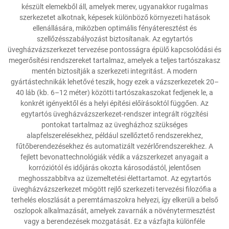
készült elemekből áll, amelyek merev, ugyanakkor rugalmas
szerkezetet alkotnak, képesek különböző környezeti hatások
ellenállására, miközben optimális fényáteresztést és
szellőzésszabályozást biztosítanak. Az egytartós
üvegházvázszerkezet tervezése pontosságra épülő kapcsolódási és
megerősítési rendszereket tartalmaz, amelyek a teljes tartószakasz
mentén biztosítják a szerkezeti integritást. A modern
gyártástechnikák lehetővé teszik, hogy ezek a vázszerkezetek 20–
40 láb (kb. 6–12 méter) közötti tartószakaszokat fedjenek le, a
konkrét igényektől és a helyi építési előírásoktól függően. Az
egytartós üvegházvázszerkezet-rendszer integrált rögzítési
pontokat tartalmaz az üvegházhoz szükséges
alapfelszerelésekhez, például szellőztető rendszerekhez,
fűtőberendezésekhez és automatizált vezérlőrendszerekhez. A
fejlett bevonattechnológiák védik a vázszerkezet anyagait a
korróziótól és időjárás okozta károsodástól, jelentősen
meghosszabbítva az üzemeltetési élettartamot. Az egytartós
üvegházvázszerkezet mögött rejlő szerkezeti tervezési filozófia a
terhelés eloszlását a peremtámaszokra helyezi, így elkerüli a belső
oszlopok alkalmazását, amelyek zavarnák a növénytermesztést
vagy a berendezések mozgatását. Ez a vázfajta különféle