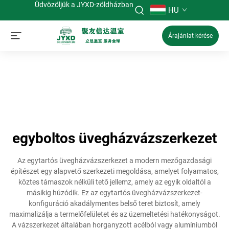
Üdvözöljük a JYXD-zöldházban
HU
Árajánlat kérése
egyboltos üvegházvázszerkezet
Az egytartós üvegházvázszerkezet a modern mezőgazdasági
építészet egy alapvető szerkezeti megoldása, amelyet folyamatos,
köztes támaszok nélküli tető jellemz, amely az egyik oldaltól a
másikig húzódik. Ez az egytartós üvegházvázszerkezet-
konfiguráció akadálymentes belső teret biztosít, amely
maximalizálja a termelőfelületet és az üzemeltetési hatékonyságot.
A vázszerkezet általában horganyzott acélból vagy alumíniumból