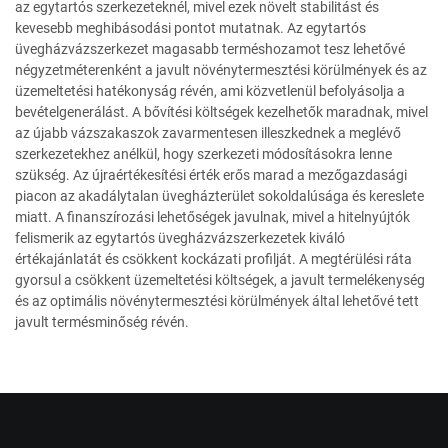
az egytartós szerkezeteknél, mivel ezek növelt stabilitást és
kevesebb meghibásodási pontot mutatnak. Az egytartós
üvegházvázszerkezet magasabb terméshozamot tesz lehetővé
négyzetméterenként a javult növénytermesztési körülmények és az
üzemeltetési hatékonyság révén, ami közvetlenül befolyásolja a
bevételgenerálást. A bővítési költségek kezelhetők maradnak, mivel
az újabb vázszakaszok zavarmentesen illeszkednek a meglévő
szerkezetekhez anélkül, hogy szerkezeti módosításokra lenne
szükség. Az újraértékesítési érték erős marad a mezőgazdasági
piacon az akadálytalan üvegházterület sokoldalúsága és kereslete
miatt. A finanszírozási lehetőségek javulnak, mivel a hitelnyújtók
felismerik az egytartós üvegházvázszerkezetek kiváló
értékajánlatát és csökkent kockázati profilját. A megtérülési ráta
gyorsul a csökkent üzemeltetési költségek, a javult termelékenység
és az optimális növénytermesztési körülmények által lehetővé tett
javult termésminőség révén.