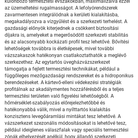
különböző termesztési évszakokban, maximalizálva ezzel
az üzemeltetési rugalmasságot. A lefolyórendszerek
zavarmentesen integrálódnak a kerületi kialakításba,
megakadályozva a vízgyűlést és a szerkezeti terhelést. A
gazdasági előnyök kiterjednek a csökkent biztosítási
díjakra is, amelyeket a megerősödött szerkezeti stabilitás
és az alacsonyabb kockázati profil tesz lehetővé. Bővítési
lehetőségek továbbra is életképesek, mivel további
vázszakaszok hatékonyan csatlakoztathatók a meglévő
szerkezethez. Az egytartós üvegházvázszerkezet
támogatja a fejlett termesztési technikákat, például a
függőleges mezőgazdasági rendszereket és a hidroponikus
berendezéseket. A kártevő-elleni védekezési stratégiák
profitálnak az akadálymentes hozzáférésből és a teljes
termesztési területen való figyelési lehetőségből. A
hőmérséklet-szabályozás előrejelezhetőbbé és
hatékonyabbá válik, mivel a nyílttartós kialakítás
konzisztens levegőáramlási mintákat tesz lehetővé. A
vázszerkezet szezonális módosításokat is lehetővé tesz,
például ideiglenes válaszfalak vagy speciális termesztési
zónák elhelyezését anélkül, hogy állandó szerkezeti