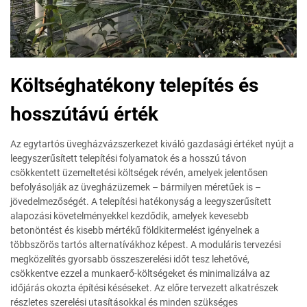
Költséghatékony telepítés és
hosszútávú érték
Az egytartós üvegházvázszerkezet kiváló gazdasági értéket nyújt a
leegyszerűsített telepítési folyamatok és a hosszú távon
csökkentett üzemeltetési költségek révén, amelyek jelentősen
befolyásolják az üvegházüzemek – bármilyen méretűek is –
jövedelmezőségét. A telepítési hatékonyság a leegyszerűsített
alapozási követelményekkel kezdődik, amelyek kevesebb
betonöntést és kisebb mértékű földkitermelést igényelnek a
többszörös tartós alternatívákhoz képest. A moduláris tervezési
megközelítés gyorsabb összeszerelési időt tesz lehetővé,
csökkentve ezzel a munkaerő-költségeket és minimalizálva az
időjárás okozta építési késéseket. Az előre tervezett alkatrészek
részletes szerelési utasításokkal és minden szükséges