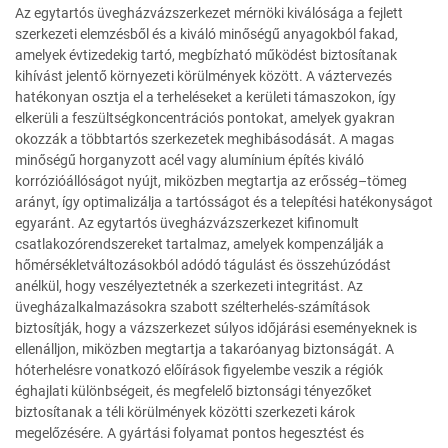
Az egytartós üvegházvázszerkezet mérnöki kiválósága a fejlett
szerkezeti elemzésből és a kiváló minőségű anyagokból fakad,
amelyek évtizedekig tartó, megbízható működést biztosítanak
kihívást jelentő környezeti körülmények között. A váztervezés
hatékonyan osztja el a terheléseket a kerületi támaszokon, így
elkerüli a feszültségkoncentrációs pontokat, amelyek gyakran
okozzák a többtartós szerkezetek meghibásodását. A magas
minőségű horganyzott acél vagy alumínium építés kiváló
korrózióállóságot nyújt, miközben megtartja az erősség–tömeg
arányt, így optimalizálja a tartósságot és a telepítési hatékonyságot
egyaránt. Az egytartós üvegházvázszerkezet kifinomult
csatlakozórendszereket tartalmaz, amelyek kompenzálják a
hőmérsékletváltozásokból adódó tágulást és összehúzódást
anélkül, hogy veszélyeztetnék a szerkezeti integritást. Az
üvegházalkalmazásokra szabott szélterhelés-számítások
biztosítják, hogy a vázszerkezet súlyos időjárási eseményeknek is
ellenálljon, miközben megtartja a takaróanyag biztonságát. A
hóterhelésre vonatkozó előírások figyelembe veszik a régiók
éghajlati különbségeit, és megfelelő biztonsági tényezőket
biztosítanak a téli körülmények közötti szerkezeti károk
megelőzésére. A gyártási folyamat pontos hegesztést és