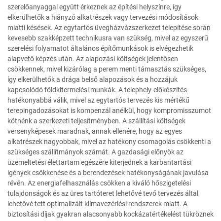
szerelőanyaggal együtt érkeznek az építési helyszínre, így
elkerülhetők a hiányzó alkatrészek vagy tervezési módosítások
miatti késések. Az egytartós üvegházvázszerkezet telepítése során
kevesebb szakképzett technikusra van szükség, mivel az egyszerű
szerelési folyamatot általános építőmunkások is elvégezhetik
alapvető képzés után. Az alapozási költségek jelentősen
csökkennek, mivel kizárólag a perem menti támasztás szükséges,
így elkerülhetők a drága belső alapozások és a hozzájuk
kapcsolódó földkitermelési munkák. A telephely-előkészítés
hatékonyabbá válik, mivel az egytartós tervezés kis mértékű
terepingadozásokat is kompenzál anélkül, hogy kompromisszumot
kötnénk a szerkezeti teljesítményben. A szállítási költségek
versenyképesek maradnak, annak ellenére, hogy az egyes
alkatrészek nagyobbak, mivel az hatékony csomagolás csökkenti a
szükséges szállítmányok számát. A gazdasági előnyök az
üzemeltetési élettartam egészére kiterjednek a karbantartási
igények csökkenése és a berendezések hatékonyságának javulása
révén. Az energiafelhasználás csökken a kiváló hőszigetelési
tulajdonságok és az üres tartóteret lehetővé tevő tervezés által
lehetővé tett optimalizált klímavezérlési rendszerek miatt. A
biztosítási díjak gyakran alacsonyabb kockázatértékelést tükröznek