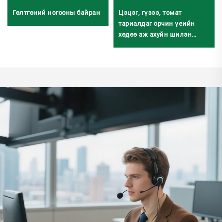
Гөлтгөний ногооны байран
Цэцэг, гүзээ, томат
тариалдаг орчин үеийн
хөдөө аж ахуйн шилэн
ногооны байран
температур зохицуулах
систем, сүүдэрлэгч систем,
усалгааны системтэй