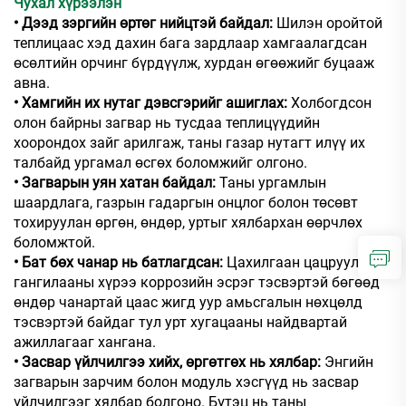
Чухал хүрээлэн
• Дээд зэргийн өртөг нийцтэй байдал:
Шилэн оройтой
теплицаас хэд дахин бага зардлаар хамгаалагдсан
өсөлтийн орчинг бүрдүүлж, хурдан өгөөжийг буцааж
авна.
• Хамгийн их нутаг дэвсгэрийг ашиглах:
Холбогдсон
олон байрны загвар нь тусдаа теплицүүдийн
хоорондох зайг арилгаж, таны газар нутагт илүү их
талбайд ургамал өсгөх боломжийг олгоно.
• Загварын уян хатан байдал:
Таны ургамлын
шаардлага, газрын гадаргын онцлог болон төсөвт
тохируулан өргөн, өндөр, уртыг хялбархан өөрчлөх
боломжтой.
• Бат бөх чанар нь батлагдсан:
Цахилгаан цацруулсан
гангилааны хүрээ коррозийн эсрэг тэсвэртэй бөгөөд
өндөр чанартай цаас жигд уур амьсгалын нөхцөлд
тэсвэртэй байдаг тул урт хугацааны найдвартай
ажиллагааг хангана.
• Засвар үйлчилгээ хийх, өргөтгөх нь хялбар:
Энгийн
загварын зарчим болон модуль хэсгүүд нь засвар
үйлчилгээг хялбар болгоно. Бүтэц нь таны