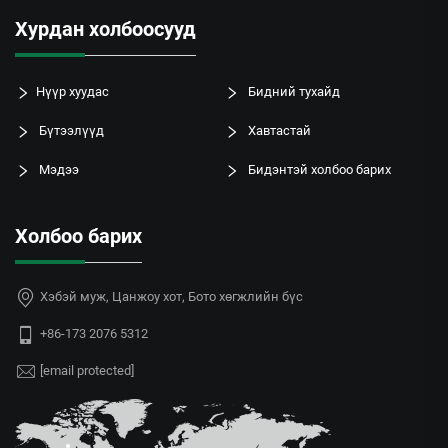
Хурдан холбоосууд
Нүүр хуудас
Бидний тухайд
Бүтээлүүд
Хавтастай
Мэдээ
Бидэнтэй холбоо барих
Холбоо барих
Хэбэй муж, Цанжоу хот, Бото хөгжлийн бүс
+86-173 2076 5312
[email protected]