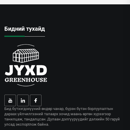
Бидний тухайд
Бид бүтээгдэхүүний өндөр чанар, бүрэн бүтэн борлуулалтын
дараах үйлчилгээний талаарх зочид маань өргөн хүрээгээр
танилцаж, тандалцсан. Дулаан дэлгүүрүүдийг дэлхийн 50 гаруй
улсад экспортлож байна.