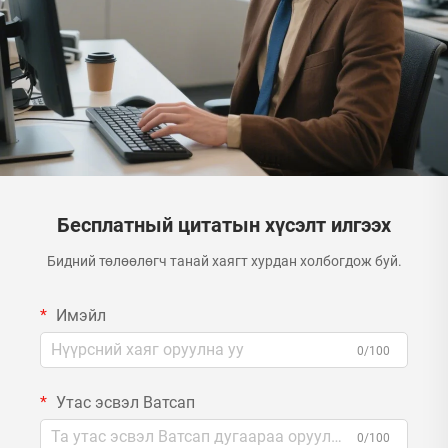
Бесплатный цитатын хүсэлт илгээх
Бидний төлөөлөгч танай хаягт хурдан холбогдож буй.
Имэйл
0/100
Утас эсвэл Ватсап
0/100