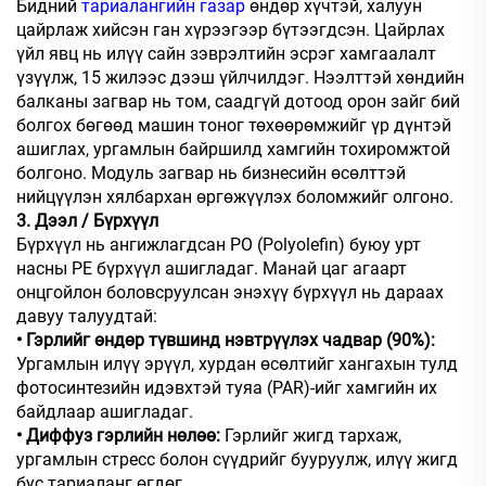
Бидний
тариалангийн газар
өндөр хүчтэй, халуун
цайрлаж хийсэн ган хүрээгээр бүтээгдсэн. Цайрлах
үйл явц нь илүү сайн зэврэлтийн эсрэг хамгаалалт
үзүүлж, 15 жилээс дээш үйлчилдэг. Нээлттэй хөндийн
балканы загвар нь том, саадгүй дотоод орон зайг бий
болгох бөгөөд машин тоног төхөөрөмжийг үр дүнтэй
ашиглах, ургамлын байршилд хамгийн тохиромжтой
болгоно. Модуль загвар нь бизнесийн өсөлттэй
нийцүүлэн хялбархан өргөжүүлэх боломжийг олгоно.
3. Дээл / Бүрхүүл
Бүрхүүл нь ангижлагдсан PO (Polyolefin) буюу урт
насны PE бүрхүүл ашигладаг. Манай цаг агаарт
онцгойлон боловсруулсан энэхүү бүрхүүл нь дараах
давуу талуудтай:
• Гэрлийг өндөр түвшинд нэвтрүүлэх чадвар (90%):
Ургамлын илүү эрүүл, хурдан өсөлтийг хангахын тулд
фотосинтезийн идэвхтэй туяа (PAR)-ийг хамгийн их
байдлаар ашигладаг.
• Диффуз гэрлийн нөлөө:
Гэрлийг жигд тархаж,
ургамлын стресс болон сүүдрийг бууруулж, илүү жигд
бус тариаланг өгдөг.