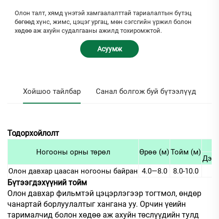
Олон талт, хямд үнэтэй хамгаалалттай тариалалтын бүтэц
бөгөөд хүнс, жимс, цэцэг ургац, мөн сэгсгийн үржил болон
хөдөө аж ахуйн судалгааны ажилд тохиромжтой.
Асуумж
Хойшоо тайлбар
Санал болгож буй бүтээлүүд
Тодорхойлолт
Ногооны орны төрөл
Өрөө (м)
Тойм (м)
Дээв
Олон давхар цаасан ногооны байран
4.0—8.0
8.0-10.0
Бүтээгдэхүүний тойм
Олон давхар фильмтэй цэцэрлэгээр тогтмол, өндөр
чанартай борлуулалтыг хангана уу. Орчин үеийн
тарималчид болон хөдөө аж ахуйн төслүүдийн тулд