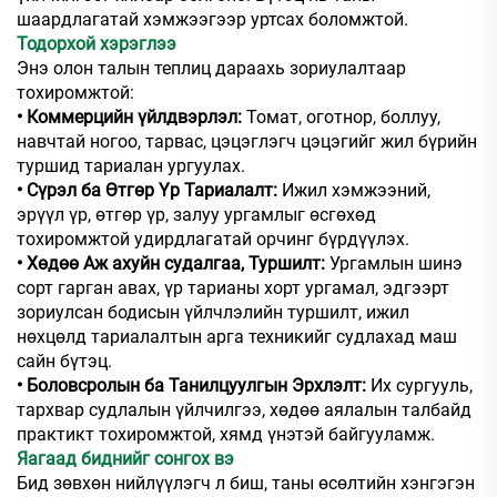
шаардлагатай хэмжээгээр уртсах боломжтой.
Тодорхой хэрэглээ
Энэ олон талын теплиц дараахь зориулалтаар
тохиромжтой:
• Коммерцийн үйлдвэрлэл:
Томат, оготнор, боллуу,
навчтай ногоо, тарвас, цэцэглэгч цэцэгийг жил бүрийн
туршид тариалан ургуулах.
• Сүрэл ба Өтгөр Үр Тариалалт:
Ижил хэмжээний,
эрүүл үр, өтгөр үр, залуу ургамлыг өсгөхөд
тохиромжтой удирдлагатай орчинг бүрдүүлэх.
• Хөдөө Аж ахуйн судалгаа, Туршилт:
Ургамлын шинэ
сорт гарган авах, үр тарианы хорт ургамал, эдгээрт
зориулсан бодисын үйлчлэлийн туршилт, ижил
нөхцөлд тариалалтын арга техникийг судлахад маш
сайн бүтэц.
• Боловсролын ба Танилцуулгын Эрхлэлт:
Их сургууль,
тархвар судлалын үйлчилгээ, хөдөө аялалын талбайд
практикт тохиромжтой, хямд үнэтэй байгууламж.
Яагаад биднийг сонгох вэ
Бид зөвхөн нийлүүлэгч л биш, таны өсөлтийн хэнгэгэн