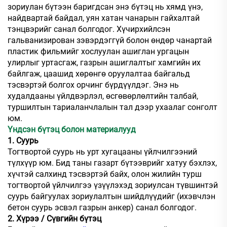
зориулан бүтээн баригдсан энэ бүтэц нь хямд үнэ,
найдвартай байдал, уян хатан чанарын гайхалтай
тэнцвэрийг санал болгодог. Хүчирхийлсэн
гальванизирован зэвэрдэггүй болон өндөр чанартай
пластик фильмийг хослуулан ашиглан ургацын
улирлыг уртасгаж, газрын ашиглалтыг хамгийн их
байлгаж, цаашид хөрөнгө оруулалтаа байгальд
тэсвэртэй болгох орчинг бүрдүүлдэг. Энэ нь
худалдааны үйлдвэрлэл, өсгөвөрлөлтийн талбай,
туршилтын тариаланчлалын тал дээр ухаалаг сонголт
юм.
Үндсэн бүтэц болон материалууд
1. Суурь
Тогтвортой суурь нь урт хугацааны үйлчилгээний
түлхүүр юм. Бид таны газарт бүтээврийг хатуу бэхлэх,
хүчтэй салхинд тэсвэртэй байх, олон жилийн турш
тогтвортой үйлчилгээ үзүүлэхэд зориулсан түвшинтэй
суурь байгуулах зориулалтын шийдлүүдийг (ихэвчлэн
бетон суурь эсвэл газрын анкер) санал болгодог.
2. Хүрээ / Сүвгийн бүтэц