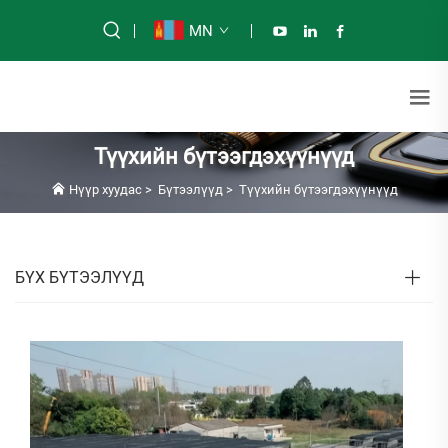
MN
Түүхийн бүтээгдэхүүнүүд
Нүүр хуудас
>
Бүтээлүүд
>
Түүхийн бүтээгдэхүүнүүд
БҮХ БҮТЭЭЛҮҮД