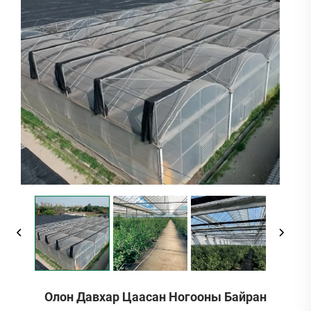
Олон Давхар Цаасан Ногооны Байран