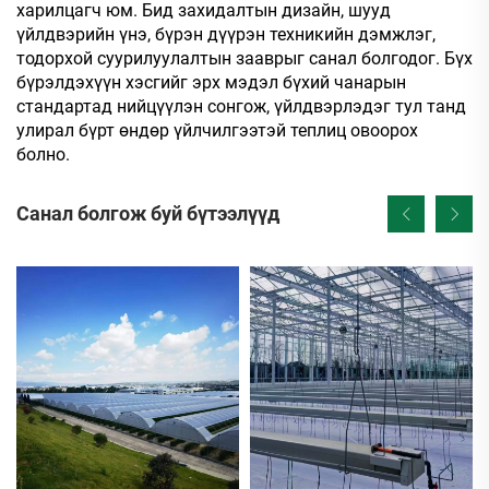
харилцагч юм. Бид захидалтын дизайн, шууд
үйлдвэрийн үнэ, бүрэн дүүрэн техникийн дэмжлэг,
тодорхой суурилуулалтын зааврыг санал болгодог. Бүх
бүрэлдэхүүн хэсгийг эрх мэдэл бүхий чанарын
стандартад нийцүүлэн сонгож, үйлдвэрлэдэг тул танд
улирал бүрт өндөр үйлчилгээтэй теплиц овоорох
болно.
Санал болгож буй бүтээлүүд