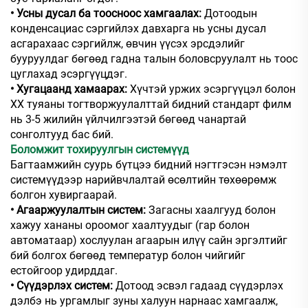
• Усны дусал ба тоосноос хамгаалах:
Дотоодын
конденсациас сэргийлэх давхарга нь усны дусал
асгарахаас сэргийлж, өвчин үүсэх эрсдэлийг
бууруулдаг бөгөөд гадна талын боловсруулалт нь тоос
цуглахад эсэргүүцдэг.
• Хугацаанд хамаарах:
Хүчтэй уржих эсэргүүцэл болон
ХХ туяаны тогтворжуулалттай бидний стандарт филм
нь 3-5 жилийн үйлчилгээтэй бөгөөд чанартай
сонголтууд бас бий.
Боломжит тохируулгын системүүд
Багтаамжийн суурь бүтцээ бидний нэгтгэсэн нэмэлт
системүүдээр нарийвчлалтай өсөлтийн төхөөрөмж
болгон хувиргаарай.
• Агааржуулалтын систем:
Загасны хаалгууд болон
хажуу хананы ороомог хаалтуудыг (гар болон
автоматаар) хослуулан агаарын илүү сайн эргэлтийг
бий болгох бөгөөд температур болон чийгийг
естойгоор удирддаг.
• Сүүдэрлэх систем:
Дотоод эсвэл гадаад сүүдэрлэх
дэлбэ нь ургамлыг зуны халуун нарнаас хамгаалж,