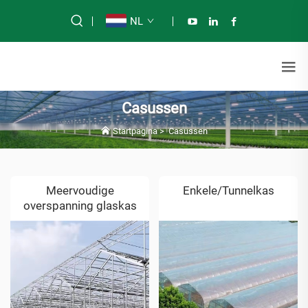
NL
Casussen
Startpagina
>
Casussen
Meervoudige
Enkele/Tunnelkas
overspanning glaskas