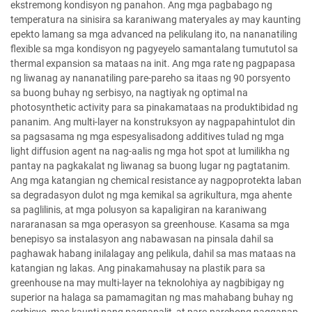
ekstremong kondisyon ng panahon. Ang mga pagbabago ng
temperatura na sinisira sa karaniwang materyales ay may kaunting
epekto lamang sa mga advanced na pelikulang ito, na nananatiling
flexible sa mga kondisyon ng pagyeyelo samantalang tumututol sa
thermal expansion sa mataas na init. Ang mga rate ng pagpapasa
ng liwanag ay nananatiling pare-pareho sa itaas ng 90 porsyento
sa buong buhay ng serbisyo, na nagtiyak ng optimal na
photosynthetic activity para sa pinakamataas na produktibidad ng
pananim. Ang multi-layer na konstruksyon ay nagpapahintulot din
sa pagsasama ng mga espesyalisadong additives tulad ng mga
light diffusion agent na nag-aalis ng mga hot spot at lumilikha ng
pantay na pagkakalat ng liwanag sa buong lugar ng pagtatanim.
Ang mga katangian ng chemical resistance ay nagpoprotekta laban
sa degradasyon dulot ng mga kemikal sa agrikultura, mga ahente
sa paglilinis, at mga polusyon sa kapaligiran na karaniwang
nararanasan sa mga operasyon sa greenhouse. Kasama sa mga
benepisyo sa instalasyon ang nabawasan na pinsala dahil sa
paghawak habang inilalagay ang pelikula, dahil sa mas mataas na
katangian ng lakas. Ang pinakamahusay na plastik para sa
greenhouse na may multi-layer na teknolohiya ay nagbibigay ng
superior na halaga sa pamamagitan ng mas mahabang buhay ng