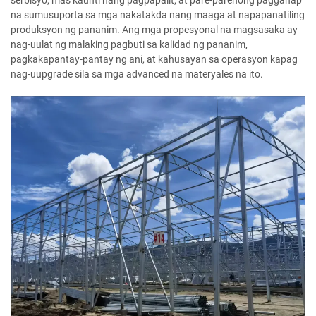
serbisyo, mas kaunti nang pagpapalit, at pare-parehong pagganap
na sumusuporta sa mga nakatakda nang maaga at napapanatiling
produksyon ng pananim. Ang mga propesyonal na magsasaka ay
nag-uulat ng malaking pagbuti sa kalidad ng pananim,
pagkakapantay-pantay ng ani, at kahusayan sa operasyon kapag
nag-uupgrade sila sa mga advanced na materyales na ito.