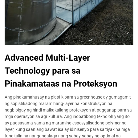
Advanced Multi-Layer
Technology para sa
Pinakamataas na Proteksyon
Ang pinakamahusay na plastik para sa greenhouse ay gumagamit
ng sopistikadong maramihang-layer na konstruksyon na
nagbibigay ng hindi maikakailang proteksyon at pagganap para sa
mga operasyon sa agrikultura. Ang inobatibong teknolohiyang ito
ay pagsasama-sama ng maraming espesyalisadong polymer na
layer, kung saan ang bawat isa ay idinisenyo para sa tiyak na mga
tungkulin na nangangalaga nang sabay-sabay ng optimal na