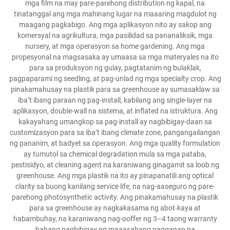
mga film na may pare-parehong distribution ng kapal, na
tinatanggal ang mga mahinang lugar na maaaring magdulot ng
maagang pagkabigo. Ang mga aplikasyon nito ay sakop ang
komersyal na agrikultura, mga pasilidad sa pananaliksik, mga
nursery, at mga operasyon sa home gardening. Ang mga
propesyonal na magsasaka ay umaasa sa mga materyales na ito
para sa produksyon ng gulay, pagtatanim ng bulaklak,
pagpaparami ng seedling, at pag-unlad ng mga specialty crop. Ang
pinakamahusay na plastik para sa greenhouse ay sumasaklaw sa
iba’t ibang paraan ng pag-install, kabilang ang single-layer na
aplikasyon, double-wall na sistema, at inflated na istruktura. Ang
kakayahang umangkop sa pag-install ay nagbibigay-daan sa
customizasyon para sa iba’t ibang climate zone, pangangailangan
ng pananim, at badyet sa operasyon. Ang mga quality formulation
ay tumutol sa chemical degradation mula sa mga pataba,
pestisidyo, at cleaning agent na karaniwang ginagamit sa loob ng
greenhouse. Ang mga plastik na ito ay pinapanatili ang optical
clarity sa buong kanilang service life, na nag-aaseguro ng pare-
parehong photosynthetic activity. Ang pinakamahusay na plastik
para sa greenhouse ay nagkakasama ng abot-kaya at
habambuhay, na karaniwang nag-ooffer ng 3–4 taong warranty
habang nagbibigay ng maaasahang pagganap na