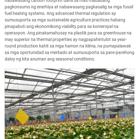
nabawasang carbon footprint dahil sa mas mababang
pagkonsumo ng enerhiya at nabawasang pagkasalig sa mga fossil
fuel heating systems. Ang advanced thermal regulation ay
sumusuporta sa mga sustainable agriculture practices habang
pinapabuti ang ekonomikong viability para sa komersyal na
operasyon. Ang pinakamahusay na plastik para sa greenhouse na
may superior na thermal properties ay nagpapahintulot sa year-
round production kahit sa mga hamon na klima, na pumapalawak
sa mga oportunidad sa merkado at sumusuporta sa pare-parehong
daloy ng kita anuman ang seasonal conditions.