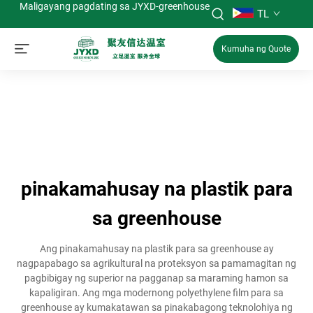
Maligayang pagdating sa JYXD-greenhouse
TL
Kumuha ng Quote
pinakamahusay na plastik para
sa greenhouse
Ang pinakamahusay na plastik para sa greenhouse ay
nagpapabago sa agrikultural na proteksyon sa pamamagitan ng
pagbibigay ng superior na pagganap sa maraming hamon sa
kapaligiran. Ang mga modernong polyethylene film para sa
greenhouse ay kumakatawan sa pinakabagong teknolohiya ng