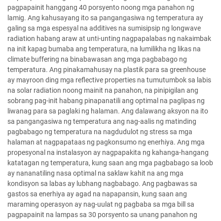
pagpapainit hanggang 40 porsyento noong mga panahon ng
lamig. Ang kahusayang ito sa pangangasiwa ng temperatura ay
galing sa mga espesyal na additives na sumisipsip ng longwave
radiation habang araw at unti-unting nagpapalabas ng nakaimbak
na init kapag bumaba ang temperatura, na lumilikha ng likas na
climate buffering na binabawasan ang mga pagbabago ng
temperatura. Ang pinakamahusay na plastik para sa greenhouse
ay mayroon ding mga reflective properties na tumutumbok sa labis
na solar radiation noong mainit na panahon, na pinipigilan ang
sobrang pag-init habang pinapanatili ang optimal na paglipas ng
liwanag para sa paglaki ng halaman. Ang dalawang aksyon na ito
sa pangangasiwa ng temperatura ang nag-aalis ng matinding
pagbabago ng temperatura na nagdudulot ng stress sa mga
halaman at nagpapataas ng pagkonsumo ng enerhiya. Ang mga
propesyonal na instalasyon ay nagpapakita ng kahanga-hangang
katatagan ng temperatura, kung saan ang mga pagbabago sa loob
ay nananatiling nasa optimal na saklaw kahit na ang mga
kondisyon sa labas ay lubhang nagbabago. Ang pagbawas sa
gastos sa enerhiya ay agad na napapansin, kung saan ang
maraming operasyon ay nag-uulat ng pagbaba sa mga bill sa
pagpapainit na lampas sa 30 porsyento sa unang panahon ng