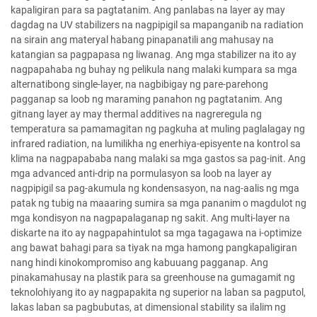
kapaligiran para sa pagtatanim. Ang panlabas na layer ay may
dagdag na UV stabilizers na nagpipigil sa mapanganib na radiation
na sirain ang materyal habang pinapanatili ang mahusay na
katangian sa pagpapasa ng liwanag. Ang mga stabilizer na ito ay
nagpapahaba ng buhay ng pelikula nang malaki kumpara sa mga
alternatibong single-layer, na nagbibigay ng pare-parehong
pagganap sa loob ng maraming panahon ng pagtatanim. Ang
gitnang layer ay may thermal additives na nagreregula ng
temperatura sa pamamagitan ng pagkuha at muling paglalagay ng
infrared radiation, na lumilikha ng enerhiya-episyente na kontrol sa
klima na nagpapababa nang malaki sa mga gastos sa pag-init. Ang
mga advanced anti-drip na pormulasyon sa loob na layer ay
nagpipigil sa pag-akumula ng kondensasyon, na nag-aalis ng mga
patak ng tubig na maaaring sumira sa mga pananim o magdulot ng
mga kondisyon na nagpapalaganap ng sakit. Ang multi-layer na
diskarte na ito ay nagpapahintulot sa mga tagagawa na i-optimize
ang bawat bahagi para sa tiyak na mga hamong pangkapaligiran
nang hindi kinokompromiso ang kabuuang pagganap. Ang
pinakamahusay na plastik para sa greenhouse na gumagamit ng
teknolohiyang ito ay nagpapakita ng superior na laban sa pagputol,
lakas laban sa pagbubutas, at dimensional stability sa ilalim ng