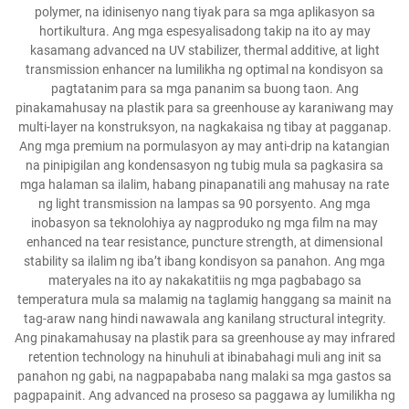
polymer, na idinisenyo nang tiyak para sa mga aplikasyon sa
hortikultura. Ang mga espesyalisadong takip na ito ay may
kasamang advanced na UV stabilizer, thermal additive, at light
transmission enhancer na lumilikha ng optimal na kondisyon sa
pagtatanim para sa mga pananim sa buong taon. Ang
pinakamahusay na plastik para sa greenhouse ay karaniwang may
multi-layer na konstruksyon, na nagkakaisa ng tibay at pagganap.
Ang mga premium na pormulasyon ay may anti-drip na katangian
na pinipigilan ang kondensasyon ng tubig mula sa pagkasira sa
mga halaman sa ilalim, habang pinapanatili ang mahusay na rate
ng light transmission na lampas sa 90 porsyento. Ang mga
inobasyon sa teknolohiya ay nagproduko ng mga film na may
enhanced na tear resistance, puncture strength, at dimensional
stability sa ilalim ng iba’t ibang kondisyon sa panahon. Ang mga
materyales na ito ay nakakatitiis ng mga pagbabago sa
temperatura mula sa malamig na taglamig hanggang sa mainit na
tag-araw nang hindi nawawala ang kanilang structural integrity.
Ang pinakamahusay na plastik para sa greenhouse ay may infrared
retention technology na hinuhuli at ibinabahagi muli ang init sa
panahon ng gabi, na nagpapababa nang malaki sa mga gastos sa
pagpapainit. Ang advanced na proseso sa paggawa ay lumilikha ng