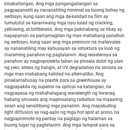
kinakailangan. Ang mga pangangailangan sa
pagpapanatili ay nananatiling minimal sa buong buhay ng
serbisyo, kung saan ang mga de-kalidad na film ay
tumututol sa karaniwang mga isyu tulad ng cracking,
yellowing, at brittleness. Ang mga pakinabang sa tibay ay
napapansin sa pamamagitan ng mas mahabang panahon
ng serbisyo, kung saan ang mga premium na materyales
ay nananatiling may kahusayan sa istruktura sa loob ng
maraming panahon ng pagtatanim. Ang resistensya sa
panahon ay nagpoprotekta laban sa pinsala dulot ng ulan
ng yelo, stress ng hangin, at UV degradation na sinisira sa
mga mas mababang kalidad na alternatibo. Ang
pinakamahusay na plastik para sa greenhouse ay
nagpapakita ng superior na optical na katangian, na
nagpapasa ng mahahalagang wavelength ng liwanag
habang sinusala ang mapinsalang radiation na maaaring
sirain ang sensitibong mga pananim. Ang mapabuting
light diffusion ay nag-aalis ng mga hot spot at anino, na
nagpapromote ng pantay na paglago ng halaman sa
buong lugar ng pagtatanim. Ang mga tampok para sa