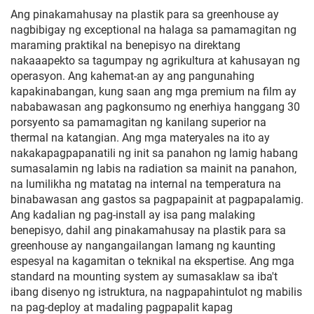
Ang pinakamahusay na plastik para sa greenhouse ay
nagbibigay ng exceptional na halaga sa pamamagitan ng
maraming praktikal na benepisyo na direktang
nakaaapekto sa tagumpay ng agrikultura at kahusayan ng
operasyon. Ang kahemat-an ay ang pangunahing
kapakinabangan, kung saan ang mga premium na film ay
nababawasan ang pagkonsumo ng enerhiya hanggang 30
porsyento sa pamamagitan ng kanilang superior na
thermal na katangian. Ang mga materyales na ito ay
nakakapagpapanatili ng init sa panahon ng lamig habang
sumasalamin ng labis na radiation sa mainit na panahon,
na lumilikha ng matatag na internal na temperatura na
binabawasan ang gastos sa pagpapainit at pagpapalamig.
Ang kadalian ng pag-install ay isa pang malaking
benepisyo, dahil ang pinakamahusay na plastik para sa
greenhouse ay nangangailangan lamang ng kaunting
espesyal na kagamitan o teknikal na ekspertise. Ang mga
standard na mounting system ay sumasaklaw sa iba't
ibang disenyo ng istruktura, na nagpapahintulot ng mabilis
na pag-deploy at madaling pagpapalit kapag