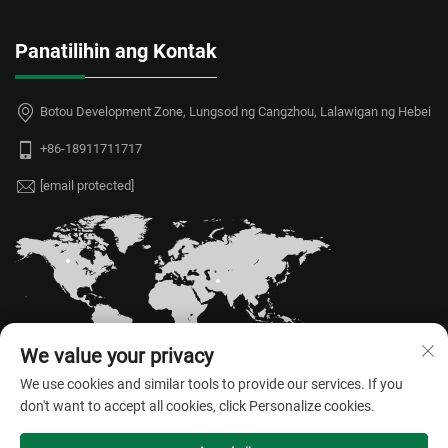
Panatilihin ang Kontak
Botou Development Zone, Lungsod ng Cangzhou, Lalawigan ng Hebei
+86-18911711717
[email protected]
We value your privacy
We use cookies and similar tools to provide our services. If you
don't want to accept all cookies, click Personalize cookies.
Copyright © 2026 Hebei Juyou Xinda Greenhouse Facilities Co.,Ltd. Lahat
ng karapatan ay nakareserba. —
Patakaran sa Pagkakapribado