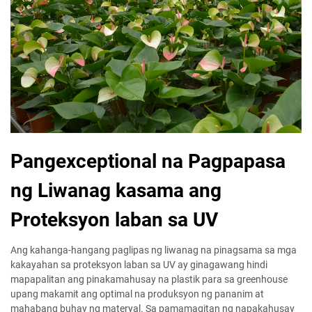
Pangexceptional na Pagpapasa
ng Liwanag kasama ang
Proteksyon laban sa UV
Ang kahanga-hangang paglipas ng liwanag na pinagsama sa mga
kakayahan sa proteksyon laban sa UV ay ginagawang hindi
mapapalitan ang pinakamahusay na plastik para sa greenhouse
upang makamit ang optimal na produksyon ng pananim at
mahabang buhay ng materyal. Sa pamamagitan ng napakahusay