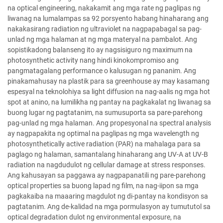
na optical engineering, nakakamit ang mga rate ng paglipas ng
liwanag na lumalampas sa 92 porsyento habang hinaharang ang
nakakasirang radiation ng ultraviolet na nagpapabagal sa pag-
unlad ng mga halaman at ng mga materyal na pambalot. Ang
sopistikadong balanseng ito ay nagsisiguro ng maximum na
photosynthetic activity nang hindi kinokompromiso ang
pangmatagalang performance o kalusugan ng pananim. Ang
pinakamahusay na plastik para sa greenhouse ay may kasamang
espesyal na teknolohiya sa light diffusion na nag-aalis ng mga hot
spot at anino, na lumilikha ng pantay na pagkakalat ng liwanag sa
buong lugar ng pagtatanim, na sumusuporta sa pare-parehong
pag-unlad ng mga halaman. Ang propesyonal na spectral analysis
ay nagpapakita ng optimal na paglipas ng mga wavelength ng
photosynthetically active radiation (PAR) na mahalaga para sa
paglago ng halaman, samantalang hinaharang ang UV-A at UV-B
radiation na nagdudulot ng cellular damage at stress responses.
Ang kahusayan sa paggawa ay nagpapanatili ng pare-parehong
optical properties sa buong lapad ng film, na nag-iipon sa mga
pagkakaiba na maaaring magdulot ng di-pantay na kondisyon sa
pagtatanim. Ang de-kalidad na mga pormulasyon ay tumututol sa
optical degradation dulot ng environmental exposure, na