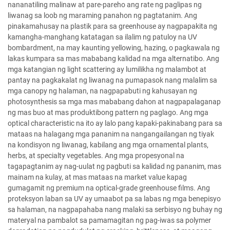
nananatiling malinaw at pare-pareho ang rate ng paglipas ng
liwanag sa loob ng maraming panahon ng pagtatanim. Ang
pinakamahusay na plastik para sa greenhouse ay nagpapakita ng
kamangha-manghang katatagan sa ilalim ng patuloy na UV
bombardment, na may kaunting yellowing, hazing, o pagkawala ng
lakas kumpara sa mas mababang kalidad na mga alternatibo. Ang
mga katangian ng light scattering ay lumilikha ng malambot at
pantay na pagkakalat ng liwanag na pumapasok nang malalim sa
mga canopy ng halaman, na nagpapabuti ng kahusayan ng
photosynthesis sa mga mas mababang dahon at nagpapalaganap
ng mas buo at mas produktibong pattern ng paglago. Ang mga
optical characteristic na ito ay lalo pang kapaki-pakinabang para sa
mataas na halagang mga pananim na nangangailangan ng tiyak
na kondisyon ng liwanag, kabilang ang mga ornamental plants,
herbs, at specialty vegetables. Ang mga propesyonal na
tagapagtanim ay nag-uulat ng pagbuti sa kalidad ng pananim, mas
mainam na kulay, at mas mataas na market value kapag
gumagamit ng premium na optical-grade greenhouse films. Ang
proteksyon laban sa UV ay umaabot pa sa labas ng mga benepisyo
sa halaman, na nagpapahaba nang malaki sa serbisyo ng buhay ng
materyal na pambalot sa pamamagitan ng pag-iwas sa polymer