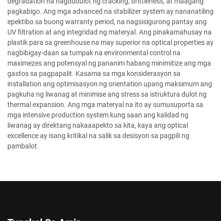
degradation na nagdudulot ng cracking, brittleness, at maagang
pagkabigo. Ang mga advanced na stabilizer system ay nananatiling
epektibo sa buong warranty period, na nagsisigurong pantay ang
UV filtration at ang integridad ng materyal. Ang pinakamahusay na
plastik para sa greenhouse na may superior na optical properties ay
nagbibigay-daan sa tumpak na environmental control na
maximezes ang potensyal ng pananim habang minimitize ang mga
gastos sa pagpapalit. Kasama sa mga konsiderasyon sa
installation ang optimisasyon ng orientation upang maksimum ang
pagkuha ng liwanag at minimise ang stress sa istruktura dulot ng
thermal expansion. Ang mga materyal na ito ay sumusuporta sa
mga intensive production system kung saan ang kalidad ng
liwanag ay direktang nakaaapekto sa kita, kaya ang optical
excellence ay isang kritikal na salik sa desisyon sa pagpili ng
pambalot.