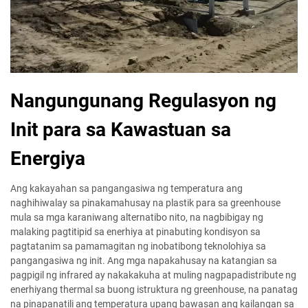
Nangungunang Regulasyon ng
Init para sa Kawastuan sa
Energiya
Ang kakayahan sa pangangasiwa ng temperatura ang
naghihiwalay sa pinakamahusay na plastik para sa greenhouse
mula sa mga karaniwang alternatibo nito, na nagbibigay ng
malaking pagtitipid sa enerhiya at pinabuting kondisyon sa
pagtatanim sa pamamagitan ng inobatibong teknolohiya sa
pangangasiwa ng init. Ang mga napakahusay na katangian sa
pagpigil ng infrared ay nakakakuha at muling nagpapadistribute ng
enerhiyang thermal sa buong istruktura ng greenhouse, na panatag
na pinapanatili ang temperatura upang bawasan ang kailangan sa