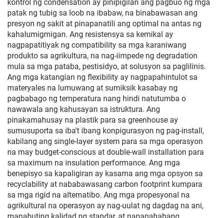
kontrol ng condensation ay pinipigilan ang pagbuo ng mga
patak ng tubig sa loob na ibabaw, na binabawasan ang
presyon ng sakit at pinapanatili ang optimal na antas ng
kahalumigmigan. Ang resistensya sa kemikal ay
nagpapatitiyak ng compatibility sa mga karaniwang
produkto sa agrikultura, na nag-iimpede ng degradation
mula sa mga pataba, pestisidyo, at solusyon sa paglilinis.
Ang mga katangian ng flexibility ay nagpapahintulot sa
materyales na lumuwang at sumiksik kasabay ng
pagbabago ng temperatura nang hindi natutumba o
nawawala ang kahusayan sa istruktura. Ang
pinakamahusay na plastik para sa greenhouse ay
sumusuporta sa iba't ibang konpigurasyon ng pag-install,
kabilang ang single-layer system para sa mga operasyon
na may budget-conscious at double-wall installation para
sa maximum na insulation performance. Ang mga
benepisyo sa kapaligiran ay kasama ang mga opsyon sa
recyclability at nababawasang carbon footprint kumpara
sa mga rigid na alternatibo. Ang mga propesyonal na
agrikultural na operasyon ay nag-uulat ng dagdag na ani,
mapabuting kalidad ng standar, at napapahabang