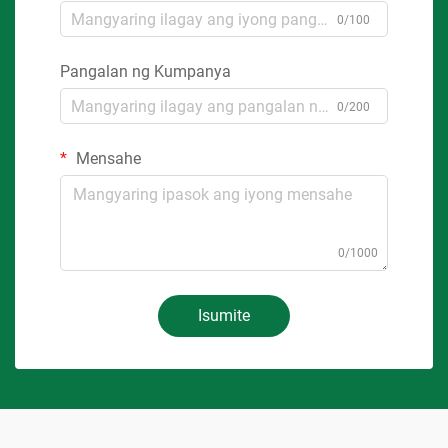
0/100
Pangalan ng Kumpanya
0/200
Mensahe
0/1000
Isumite