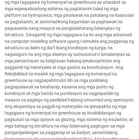
ng mga tagagawa ng komersyal na greenhouse ay umaabot sa
mga espesyalisadong sistema ng pagtatanim tulad ng mga
platform sa hydroponics, mga pinalawak na pahalang na kaayusan
sa pagtatanim, at awtomatikong kagamitan sa paghawak na
pagsasama nang maayos sa pangkalahatang balangkas ng
istruktura. Ginagamit ng mga tagagawa na ito ang mga advanced
na computer modeling software upang i-simulate ang pagganap ng
istruktura sa ilalim ng iba’t ibang kondisyon ng karga, na
nagsisiguro na ang mga disenyo ay sumusunod o lumalampas sa
mga pamantayan sa kaligtasan habang pinakooptimize ang
paggamit ng materyales at mga gastos sa konstruksyon. Ang
fleksibilidad na inaalok ng mga tagagawa ng komersyal na
greenhouse ay nagpapahintulot din sa mga posibleng
pagpapalawak sa hinaharap, kasama ang mga punto ng
koneksyon at mga handa na pundasyon na nagpapadali ng
maayos na paglago ng pasilidad habang umuunlad ang operasyon.
Ang ekspertisya sa pagpili ng materyales na ipinapakita ng mga
tagagawa ng komersyal na greenhouse ay kinabibilangan ng
pagsusuri sa mga opsyon sa glazing, mga sistema ng insulation, at
mga bahagi ng istruktura na may balanseng pagtugon sa mga
pangangailangan sa pagganap at sa badyet, samantalang