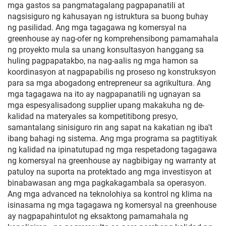
mga gastos sa pangmatagalang pagpapanatili at
nagsisiguro ng kahusayan ng istruktura sa buong buhay
ng pasilidad. Ang mga tagagawa ng komersyal na
greenhouse ay nag-ofer ng komprehensibong pamamahala
ng proyekto mula sa unang konsultasyon hanggang sa
huling pagpapatakbo, na nag-aalis ng mga hamon sa
koordinasyon at nagpapabilis ng proseso ng konstruksyon
para sa mga abogadong entrepreneur sa agrikultura. Ang
mga tagagawa na ito ay nagpapanatili ng ugnayan sa
mga espesyalisadong supplier upang makakuha ng de-
kalidad na materyales sa kompetitibong presyo,
samantalang sinisiguro rin ang sapat na kakatian ng iba't
ibang bahagi ng sistema. Ang mga programa sa pagtitiyak
ng kalidad na ipinatutupad ng mga respetadong tagagawa
ng komersyal na greenhouse ay nagbibigay ng warranty at
patuloy na suporta na protektado ang mga investisyon at
binabawasan ang mga pagkakagambala sa operasyon.
Ang mga advanced na teknolohiya sa kontrol ng klima na
isinasama ng mga tagagawa ng komersyal na greenhouse
ay nagpapahintulot ng eksaktong pamamahala ng