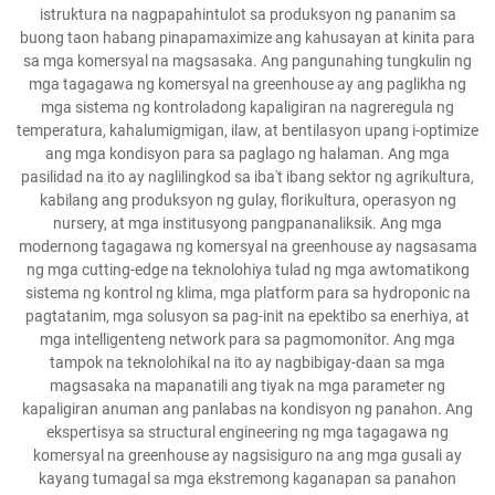
istruktura na nagpapahintulot sa produksyon ng pananim sa
buong taon habang pinapamaximize ang kahusayan at kinita para
sa mga komersyal na magsasaka. Ang pangunahing tungkulin ng
mga tagagawa ng komersyal na greenhouse ay ang paglikha ng
mga sistema ng kontroladong kapaligiran na nagreregula ng
temperatura, kahalumigmigan, ilaw, at bentilasyon upang i-optimize
ang mga kondisyon para sa paglago ng halaman. Ang mga
pasilidad na ito ay naglilingkod sa iba't ibang sektor ng agrikultura,
kabilang ang produksyon ng gulay, florikultura, operasyon ng
nursery, at mga institusyong pangpananaliksik. Ang mga
modernong tagagawa ng komersyal na greenhouse ay nagsasama
ng mga cutting-edge na teknolohiya tulad ng mga awtomatikong
sistema ng kontrol ng klima, mga platform para sa hydroponic na
pagtatanim, mga solusyon sa pag-init na epektibo sa enerhiya, at
mga intelligenteng network para sa pagmomonitor. Ang mga
tampok na teknolohikal na ito ay nagbibigay-daan sa mga
magsasaka na mapanatili ang tiyak na mga parameter ng
kapaligiran anuman ang panlabas na kondisyon ng panahon. Ang
ekspertisya sa structural engineering ng mga tagagawa ng
komersyal na greenhouse ay nagsisiguro na ang mga gusali ay
kayang tumagal sa mga ekstremong kaganapan sa panahon