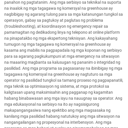
panahon ng pagtatanim. Ang mga serbisyo sa teknikal na suporta
na inaalok ng mga tagagawa ng komersyal na greenhouse ay
nagbibigay ng agarang tulong para sa mga katanungan tungkol sa
operasyon, gabay sa pagtukoy at paglutas ng problema
(troubleshooting), at koordinasyon ng emergency repair sa
pamamagitan ng dedikadong linya ng telepono at online platform
na pinapatakbo ng mga ekspertong teknisyan. Ang kakayahang
tumugon ng mga tagagawa ng komersyal na greenhouse ay
kasama ang mabilis na pagpapadala ng mga koponan ng serbisyo
para sa agarang pagkukumpuni at mga emergency na sitwasyon
na maaaring magbanta sa kalusugan ng pananim o integridad ng
pasilidad. Ang mga programa sa pagsasanay na ibinibigay ng mga
tagagawa ng komersyal na greenhouse ay nagtuturo sa mga
operator ng pasilidad tungkol sa tamang proseso ng pagpapanatili,
mga teknik sa optimisasyon ng sistema, at mga protokol sa
kaligtasan upang maksimisahin ang pagganap ng kagamitan
habang binabawasan ang mga isyu na nauugnay sa operator. Ang
mga edukasyonal na serbisyo na ito ay nagsisigurong
makapangangasiwa nang epektibo ang mga magsasaka ng
kanilang mga pasilidad habang natutukoy ang mga sitwasyon na
nangangailangan ng propesyonal na interbensyon. Ang mga