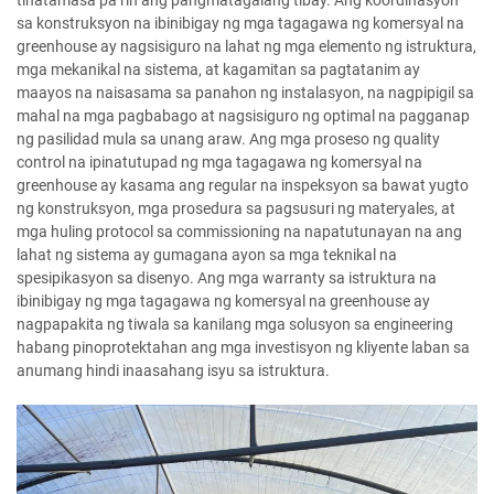
tinatamasa pa rin ang pangmatagalang tibay. Ang koordinasyon
sa konstruksyon na ibinibigay ng mga tagagawa ng komersyal na
greenhouse ay nagsisiguro na lahat ng mga elemento ng istruktura,
mga mekanikal na sistema, at kagamitan sa pagtatanim ay
maayos na naisasama sa panahon ng instalasyon, na nagpipigil sa
mahal na mga pagbabago at nagsisiguro ng optimal na pagganap
ng pasilidad mula sa unang araw. Ang mga proseso ng quality
control na ipinatutupad ng mga tagagawa ng komersyal na
greenhouse ay kasama ang regular na inspeksyon sa bawat yugto
ng konstruksyon, mga prosedura sa pagsusuri ng materyales, at
mga huling protocol sa commissioning na napatutunayan na ang
lahat ng sistema ay gumagana ayon sa mga teknikal na
spesipikasyon sa disenyo. Ang mga warranty sa istruktura na
ibinibigay ng mga tagagawa ng komersyal na greenhouse ay
nagpapakita ng tiwala sa kanilang mga solusyon sa engineering
habang pinoprotektahan ang mga investisyon ng kliyente laban sa
anumang hindi inaasahang isyu sa istruktura.