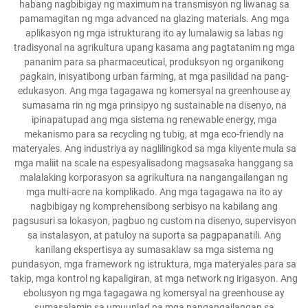
habang nagbibigay ng maximum na transmisyon ng liwanag sa
pamamagitan ng mga advanced na glazing materials. Ang mga
aplikasyon ng mga istrukturang ito ay lumalawig sa labas ng
tradisyonal na agrikultura upang kasama ang pagtatanim ng mga
pananim para sa pharmaceutical, produksyon ng organikong
pagkain, inisyatibong urban farming, at mga pasilidad na pang-
edukasyon. Ang mga tagagawa ng komersyal na greenhouse ay
sumasama rin ng mga prinsipyo ng sustainable na disenyo, na
ipinapatupad ang mga sistema ng renewable energy, mga
mekanismo para sa recycling ng tubig, at mga eco-friendly na
materyales. Ang industriya ay naglilingkod sa mga kliyente mula sa
mga maliit na scale na espesyalisadong magsasaka hanggang sa
malalaking korporasyon sa agrikultura na nangangailangan ng
mga multi-acre na komplikado. Ang mga tagagawa na ito ay
nagbibigay ng komprehensibong serbisyo na kabilang ang
pagsusuri sa lokasyon, pagbuo ng custom na disenyo, supervisyon
sa instalasyon, at patuloy na suporta sa pagpapanatili. Ang
kanilang ekspertisya ay sumasaklaw sa mga sistema ng
pundasyon, mga framework ng istruktura, mga materyales para sa
takip, mga kontrol ng kapaligiran, at mga network ng irigasyon. Ang
ebolusyon ng mga tagagawa ng komersyal na greenhouse ay
sumasalamin sa umuunlad na mga pangangailangan sa