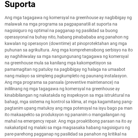
Suporta
Ang mga tagagawa ng komersyal na greenhouse ay nagbibigay ng
malawak na mga programa sa pagpapanatili at suporta na
nagsisiguro ng optimal na pagganap ng pasilidad sa buong
operasyonal na buhay nito, habang pinabababa ang panahon ng
kawalan ng operasyon (downtime) at pinoprotektahan ang mga
puhunan sa agrikultura. Ang mga komprehensibong serbisyo na ito
ay naghihiwalay sa mga nangungunang tagagawa ng komersyal
na greenhouse mula sa kanilang mga kakompetisyon sa
pamamagitan ng patuloy na pagbibigay ng halaga na umaabot
nang malayo sa simpleng pagkumpleto ng paunang instalasyon.
Ang mga programa sa pansala (preventive maintenance) na
inililinang ng mga tagagawa ng komersyal na greenhouse ay
kinabibilangan ng nakatakda ng inspeksyon sa mga istruktural na
bahagi, mga sistema ng kontrol sa klima, at mga kagamitang pang-
pagtanim upang matukoy ang mga potensyal na isyu bago pa man
ito makaapekto sa produksyon ng pananim o mangailangan ng
mahal na emergency repair. Ang mga proaktibong paraan na ito ay
nakakatipid ng malaki sa mga magsasaka habang nagsisiguro ng
pare-parehong pagganap ng pasilidad sa panahon ng kritikal na