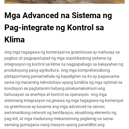
Mga Advanced na Sistema ng
Pag-integrate ng Kontrol sa
Klima
Ang mga tagagawa ng komersyal na greenhouse ay mahusay sa
pagbuo at pagpapatupad ng mga sopistikadong sistema ng
integrasyon ng kontrol sa klima na nagpapabago sa kakayahan ng
produksyong pang-agrikultura. Ang mga komprehensibong
platapormang pamamahala ng kapaligiran na ito ay pagsasama-
sama ng maraming teknolohiya upang lumikha ng mga optimal na
kondisyon sa pagtatanim habang pinakamaksimum ang
kahusayan sa enerhiya at kontrol sa operasyon. Ang mga
sistemang integrasyon na ginawa ng mga tagagawa ng komersyal
na greenhouse ay kasama ang mga advanced na sensor,
awtomatikong network ng bentilasyon, eksaktong elemento ng
pag-init, at mga madunong mekanismong paglamig na sama-
samang gumagana nang maayos upang panatilihin ang