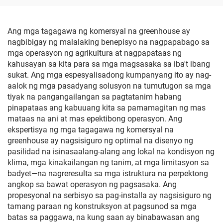
Ang mga tagagawa ng komersyal na greenhouse ay
nagbibigay ng malalaking benepisyo na nagpapabago sa
mga operasyon ng agrikultura at nagpapataas ng
kahusayan sa kita para sa mga magsasaka sa iba't ibang
sukat. Ang mga espesyalisadong kumpanyang ito ay nag-
aalok ng mga pasadyang solusyon na tumutugon sa mga
tiyak na pangangailangan sa pagtatanim habang
pinapataas ang kabuuang kita sa pamamagitan ng mas
mataas na ani at mas epektibong operasyon. Ang
ekspertisya ng mga tagagawa ng komersyal na
greenhouse ay nagsisiguro ng optimal na disenyo ng
pasilidad na isinasaalang-alang ang lokal na kondisyon ng
klima, mga kinakailangan ng tanim, at mga limitasyon sa
badyet—na nagreresulta sa mga istruktura na perpektong
angkop sa bawat operasyon ng pagsasaka. Ang
propesyonal na serbisyo sa pag-installa ay nagsisiguro ng
tamang paraan ng konstruksyon at pagsunod sa mga
batas sa paggawa, na kung saan ay binabawasan ang