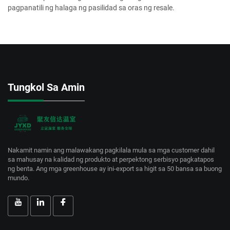
pagpanatili ng halaga ng pasilidad sa oras ng resale.
Tungkol Sa Amin
Nakamit namin ang malawakang pagkilala mula sa mga customer dahil
sa mahusay na kalidad ng produkto at perpektong serbisyo pagkatapos
ng benta. Ang mga greenhouse ay ini-export sa higit sa 50 bansa sa buong
mundo.