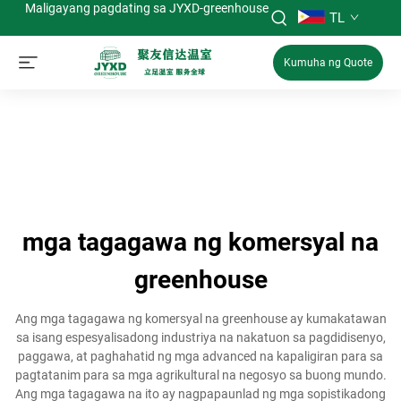
Maligayang pagdating sa JYXD-greenhouse
TL
Kumuha ng Quote
mga tagagawa ng komersyal na
greenhouse
Ang mga tagagawa ng komersyal na greenhouse ay kumakatawan
sa isang espesyalisadong industriya na nakatuon sa pagdidisenyo,
paggawa, at paghahatid ng mga advanced na kapaligiran para sa
pagtatanim para sa mga agrikultural na negosyo sa buong mundo.
Ang mga tagagawa na ito ay nagpapaunlad ng mga sopistikadong