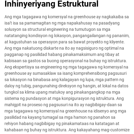
Inhinyeriyang Estruktural
Ang mga tagagawa ng komersyal na greenhouse ay nagkakaiba sa
isa't isa sa pamamagitan ng mga napakahusay na pasadyang
solusyon sa structural engineering na tumutugon sa mga
natatanging kondisyon ng lokasyon, pangangailangan ng pananim,
at kagustuhan sa operasyon para sa bawat proyekto ng kliyente.
Ang mga nakatuong diskarte na ito ay nagsisiguro ng optimal na
pagganap ng pasilidad habang pinakamaksimum ang tibay at
kabisaan sa gastos sa buong operasyonal na buhay ng istruktura.
Ang ekspertisya sa engineering ng mga tagagawa ng komersyal na
greenhouse ay sumasaklaw sa isang komprehensibong pagsusuri
sa lokasyon na binabasa ang kalagayan ng lupa, mga pattern ng
daloy ng tubig, pangunahing direksyon ng hangin, at lokal na datos
tungkol sa klima upang matukoy ang pinakangangkop na mga
sistema ng pundasyon at mga konpigurasyon ng istruktura. Ang
mahigpit na proseso ng pagsusuri na ito ay nagbibigay-daan sa
mga tagagawa ng komersyal na greenhouse na idisenyo ang mga
pasilidad na kayang tumagal sa mga hamon ng panahon sa
rehiyon habang nagbibigay ng pinakamataas na katatagan at
kahabaan ng buhay ng istruktura. Ang kakayahang mag-customize