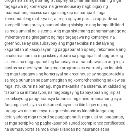
programa sa mga bahagi at suplay na pinamamahalaan ng mga
tagagawa ng komersyal na greenhouse ay nagbibigay ng
maaasahang access sa mga sangkap na pampalit, mga
konsumableng materyales, at mga opsyon para sa upgrade sa
kompetitibong presyo, samantalang sinisiguro ang kompatibilidad
sa mga umiiral na sistema. Ang mga sistemang pangmamanage ng
imbentaryo na ginagamit ng mga tagagawa ng komersyal na
greenhouse ay sinusubaybay ang mga teknikal na detalye ng
kagamitan at kasaysayan ng pagpapanatili upang irekomenda ang
pinakamainam na mga iskedyul para sa pagpapalit at upgrade ng
sistema na nagpapabuti ng kahusayan at nababawasan ang mga
gastos sa operasyon. Ang mga programa sa warranty na inaalok
ng mga tagagawa ng komersyal na greenhouse ay nagpoprotekta
sa mga puhunan sa pamamagitan ng komprehensibong saklaw sa
mga istruktural na bahagi, mga mekanikal na sistema, at kalidad ng
trabaho sa instalasyon, na nagbibigay ng kapayapaan ng isip at
proteksiyong pang-finansya laban sa mga hindi inaasahang isyu.
Ang mga serbisyo sa dokumentasyon na ibinibigay ng mga
tagagawa ng komersyal na greenhouse ay kinabibilangan ng
detalyadong mga rekord ng pagpapanatili, mga ulat sa pagganap,
at mga sertipiko ng pagkakasunod-sunod (compliance certificates)
na sumusuporta sa mga kinakailangan ng insurance at sa