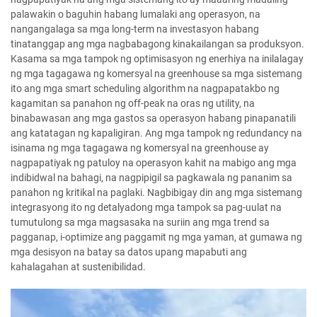
palawakin o baguhin habang lumalaki ang operasyon, na
nangangalaga sa mga long-term na investasyon habang
tinatanggap ang mga nagbabagong kinakailangan sa produksyon.
Kasama sa mga tampok ng optimisasyon ng enerhiya na inilalagay
ng mga tagagawa ng komersyal na greenhouse sa mga sistemang
ito ang mga smart scheduling algorithm na nagpapatakbo ng
kagamitan sa panahon ng off-peak na oras ng utility, na
binabawasan ang mga gastos sa operasyon habang pinapanatili
ang katatagan ng kapaligiran. Ang mga tampok ng redundancy na
isinama ng mga tagagawa ng komersyal na greenhouse ay
nagpapatiyak ng patuloy na operasyon kahit na mabigo ang mga
indibidwal na bahagi, na nagpipigil sa pagkawala ng pananim sa
panahon ng kritikal na paglaki. Nagbibigay din ang mga sistemang
integrasyong ito ng detalyadong mga tampok sa pag-uulat na
tumutulong sa mga magsasaka na suriin ang mga trend sa
pagganap, i-optimize ang paggamit ng mga yaman, at gumawa ng
mga desisyon na batay sa datos upang mapabuti ang
kahalagahan at sustenibilidad.