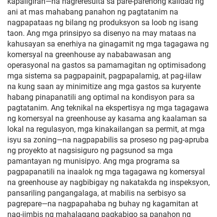
kapaligiran—na nagreresulta sa pare-parehong kalidad ng
ani at mas mahabang panahon ng pagtatanim na
nagpapataas ng bilang ng produksyon sa loob ng isang
taon. Ang mga prinsipyo sa disenyo na may mataas na
kahusayan sa enerhiya na ginagamit ng mga tagagawa ng
komersyal na greenhouse ay nababawasan ang
operasyonal na gastos sa pamamagitan ng optimisadong
mga sistema sa pagpapainit, pagpapalamig, at pag-iilaw
na kung saan ay minimitize ang mga gastos sa kuryente
habang pinapanatili ang optimal na kondisyon para sa
pagtatanim. Ang teknikal na ekspertisya ng mga tagagawa
ng komersyal na greenhouse ay kasama ang kaalaman sa
lokal na regulasyon, mga kinakailangan sa permit, at mga
isyu sa zoning—na nagpapabilis sa proseso ng pag-apruba
ng proyekto at nagsisiguro ng pagsunod sa mga
pamantayan ng munisipyo. Ang mga programa sa
pagpapanatili na inaalok ng mga tagagawa ng komersyal
na greenhouse ay nagbibigay ng nakatakda ng inspeksyon,
pansariling pangangalaga, at mabilis na serbisyo sa
pagrepare—na nagpapahaba ng buhay ng kagamitan at
nag-iimbis ng mahalagang pagkabigo sa panahon ng