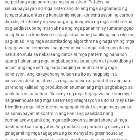
perpektong mga parameter ng kapaligiran. Patuloy na
sinusubaybayan ng mga sistemang ito ang mga pagbabago ng
temperatura, antas ng kahalumigmigan, konsentrasyon ng carbon
dioxide, at intensity ng liwanag, at gumagawa ng mga real-time na
pag-aadjust upang matiyak na ang mga pananim ay tumatanggap
ng optimal na kondisyon sa paglaki sa buong kanilang mga siklo ng
pag-unlad. Ang mga sopistikadong algorithm na ginagamit ng mga
tagagawa ng komersyal na greenhouse sa mga sistemang ito ay
natututo mula sa nakaraang datos at mga pattern ng panahon
upang hulaan ang mga pagbabago sa kapaligiran at proaktibong i-
adjust ang mga setting bago maging suboptimal ang mga
kondisyon. Ang kakayahang hulaan na ito ay nagpipigil sa
pinsalang dulot ng stress sa mga pananim at panatilihin ang pare-
parehong kalidad ng produksyon anuman ang mga pagbabago sa
panlabas na panahon. Dinisenyo ng mga tagagawa ng komersyal
na greenhouse ang mga sistemang integrasyon na ito na may user-
friendly na mga interface na nagpapahintulot sa mga magsasaka
na subaybayan at kontrolin ang kanilang pasilidad nang
pampalayaw gamit ang mga aplikasyon sa smartphone at mga
dashboard sa kompyuter. Ang modular na paraan ng disenyo na
ginagamit ng mga tagagawa ng komersyal na greenhouse ay
nagpapatiyak na ang mga sistemang ito ay maaaring madaling