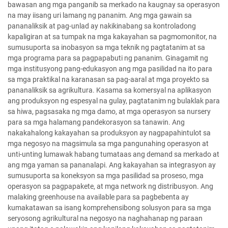
bawasan ang mga panganib sa merkado na kaugnay sa operasyon
na may iisang uri lamang ng pananim. Ang mga gawain sa
pananaliksik at pag-unlad ay nakikinabang sa kontroladong
kapaligiran at sa tumpak na mga kakayahan sa pagmomonitor, na
sumusuporta sa inobasyon sa mga teknik ng pagtatanim at sa
mga programa para sa pagpapabuti ng pananim. Ginagamit ng
mga institusyong pang-edukasyon ang mga pasilidad na ito para
sa mga praktikal na karanasan sa pag-aaral at mga proyekto sa
pananaliksik sa agrikultura. Kasama sa komersyal na aplikasyon
ang produksyon ng espesyal na gulay, pagtatanim ng bulaklak para
sa hiwa, pagsasaka ng mga damo, at mga operasyon sa nursery
para sa mga halamang pandekorasyon sa tanawin. Ang
nakakahalong kakayahan sa produksyon ay nagpapahintulot sa
mga negosyo na magsimula sa mga pangunahing operasyon at
unti-unting lumawak habang tumataas ang demand sa merkado at
ang mga yaman sa pananalapi. Ang kakayahan sa integrasyon ay
sumusuporta sa koneksyon sa mga pasilidad sa proseso, mga
operasyon sa pagpapakete, at mga network ng distribusyon. Ang
malaking greenhouse na available para sa pagbebenta ay
kumakatawan sa isang komprehensibong solusyon para sa mga
seryosong agrikultural na negosyo na naghahanap ng paraan