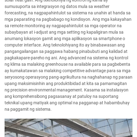
solar heat gain. Ang teknolohiya ng kontrol ng klima ay
sumusuporta sa integrasyon ng datos mula sa weather
forecasting, na nagpapahintulot sa sistema na unahin at handa sa
mga paparating na pagbabago ng kondisyon. Ang mga kakayahan
sa remote monitoring ay nagpapahintulot sa mga operator na
subaybayan at i-adjust ang mga setting ng kapaligiran mula sa
anumang lokasyon gamit ang mga aplikasyon sa smartphone o
computer interface. Ang teknolohiyang ito ay binabawasan ang
pangangailangan sa paggawa habang pinabubuti ang kalidad at
pagkakapare-pareho ng ani. Ang advanced na sistema ng kontrol
ng klima sa malaking greenhouse na available para sa pagbebenta
ay kumakatawan sa malaking competitive advantage para sa mga
seryosong operasyong pang-agrikultura na naghahanap ng paraan
upang maksimisinhin ang produktibidad at kita sa pamamagitan
ng precision environmental management. Kasama sa instalasyon
ang komprehensibong pagsasanay at patuloy na suportang
teknikal upang matiyak ang optimal na pagganap at habambuhay
na paggamit ng sistema.