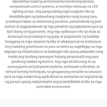
teknolohiya tulad ng environmental monitoring sensors,
computerized control systems, at enerhiya-mahusay na LED
lighting arrays. Ang pangunahing mga tungkulin nito ay
kinabibilangan ng kakayahang magtanim nang buong taon,
proteksyon laban sa ekstremong panahon, pamamahala ng pest
control, at pagpapalawak ng mga panahon ng pagtatanim para sa
iba’t ibang uri ng pananim. Ang mga aplikasyon nito ay mula sa
komersyal na produksyon ng gulay at pagtatanim ng bulaklak
hanggang sa mga research facility at edukasyonal na institusyon.
Ang malaking greenhouse na para sa benta ay nagbibigay sa mga
negosyo ng infrastruktura na kailangan nila upang palawakin nang
malaki ang kanilang operasyon habang pinapanatili ang pare-
parehong kalidad ng kontrol. Ang mga istrukturang ito ay
sumusuporta sa hydroponic systems, soil-based cultivation, at
vertical farming techniques, na ginagawang versatile na solusyon
para sa mga modernong agrikultural na enterprise na naghahanap
ng paraan upang maksimisahin ang produktibidad at kita sa mga
controlled environment.