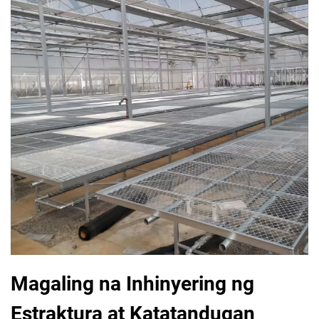
Magaling na Inhinyering ng
Estraktura at Katatandugan