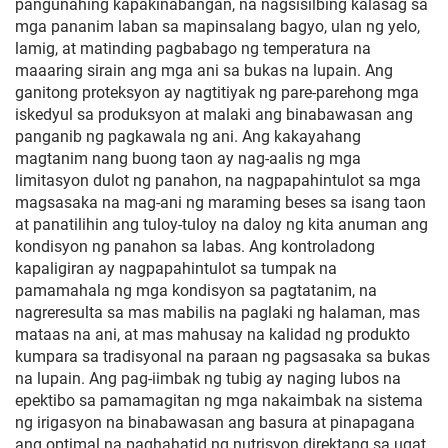
pangunahing kapakinabangan, na nagsisilbing kalasag sa
mga pananim laban sa mapinsalang bagyo, ulan ng yelo,
lamig, at matinding pagbabago ng temperatura na
maaaring sirain ang mga ani sa bukas na lupain. Ang
ganitong proteksyon ay nagtitiyak ng pare-parehong mga
iskedyul sa produksyon at malaki ang binabawasan ang
panganib ng pagkawala ng ani. Ang kakayahang
magtanim nang buong taon ay nag-aalis ng mga
limitasyon dulot ng panahon, na nagpapahintulot sa mga
magsasaka na mag-ani ng maraming beses sa isang taon
at panatilihin ang tuloy-tuloy na daloy ng kita anuman ang
kondisyon ng panahon sa labas. Ang kontroladong
kapaligiran ay nagpapahintulot sa tumpak na
pamamahala ng mga kondisyon sa pagtatanim, na
nagreresulta sa mas mabilis na paglaki ng halaman, mas
mataas na ani, at mas mahusay na kalidad ng produkto
kumpara sa tradisyonal na paraan ng pagsasaka sa bukas
na lupain. Ang pag-iimbak ng tubig ay naging lubos na
epektibo sa pamamagitan ng mga nakaimbak na sistema
ng irigasyon na binabawasan ang basura at pinapagana
ang optimal na paghahatid ng nutrisyon direktang sa ugat