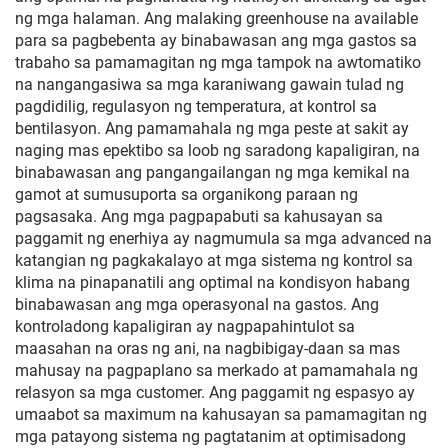
ng mga halaman. Ang malaking greenhouse na available
para sa pagbebenta ay binabawasan ang mga gastos sa
trabaho sa pamamagitan ng mga tampok na awtomatiko
na nangangasiwa sa mga karaniwang gawain tulad ng
pagdidilig, regulasyon ng temperatura, at kontrol sa
bentilasyon. Ang pamamahala ng mga peste at sakit ay
naging mas epektibo sa loob ng saradong kapaligiran, na
binabawasan ang pangangailangan ng mga kemikal na
gamot at sumusuporta sa organikong paraan ng
pagsasaka. Ang mga pagpapabuti sa kahusayan sa
paggamit ng enerhiya ay nagmumula sa mga advanced na
katangian ng pagkakalayo at mga sistema ng kontrol sa
klima na pinapanatili ang optimal na kondisyon habang
binabawasan ang mga operasyonal na gastos. Ang
kontroladong kapaligiran ay nagpapahintulot sa
maasahan na oras ng ani, na nagbibigay-daan sa mas
mahusay na pagpaplano sa merkado at pamamahala ng
relasyon sa mga customer. Ang paggamit ng espasyo ay
umaabot sa maximum na kahusayan sa pamamagitan ng
mga patayong sistema ng pagtatanim at optimisadong