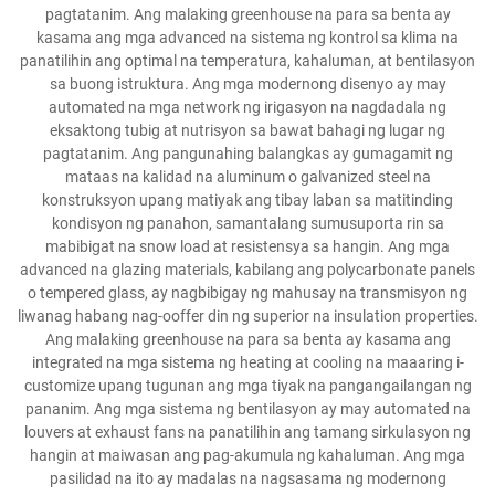
pagtatanim. Ang malaking greenhouse na para sa benta ay
kasama ang mga advanced na sistema ng kontrol sa klima na
panatilihin ang optimal na temperatura, kahaluman, at bentilasyon
sa buong istruktura. Ang mga modernong disenyo ay may
automated na mga network ng irigasyon na nagdadala ng
eksaktong tubig at nutrisyon sa bawat bahagi ng lugar ng
pagtatanim. Ang pangunahing balangkas ay gumagamit ng
mataas na kalidad na aluminum o galvanized steel na
konstruksyon upang matiyak ang tibay laban sa matitinding
kondisyon ng panahon, samantalang sumusuporta rin sa
mabibigat na snow load at resistensya sa hangin. Ang mga
advanced na glazing materials, kabilang ang polycarbonate panels
o tempered glass, ay nagbibigay ng mahusay na transmisyon ng
liwanag habang nag-ooffer din ng superior na insulation properties.
Ang malaking greenhouse na para sa benta ay kasama ang
integrated na mga sistema ng heating at cooling na maaaring i-
customize upang tugunan ang mga tiyak na pangangailangan ng
pananim. Ang mga sistema ng bentilasyon ay may automated na
louvers at exhaust fans na panatilihin ang tamang sirkulasyon ng
hangin at maiwasan ang pag-akumula ng kahaluman. Ang mga
pasilidad na ito ay madalas na nagsasama ng modernong