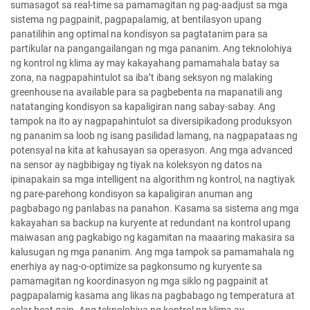
sumasagot sa real-time sa pamamagitan ng pag-aadjust sa mga
sistema ng pagpainit, pagpapalamig, at bentilasyon upang
panatilihin ang optimal na kondisyon sa pagtatanim para sa
partikular na pangangailangan ng mga pananim. Ang teknolohiya
ng kontrol ng klima ay may kakayahang pamamahala batay sa
zona, na nagpapahintulot sa iba’t ibang seksyon ng malaking
greenhouse na available para sa pagbebenta na mapanatili ang
natatanging kondisyon sa kapaligiran nang sabay-sabay. Ang
tampok na ito ay nagpapahintulot sa diversipikadong produksyon
ng pananim sa loob ng isang pasilidad lamang, na nagpapataas ng
potensyal na kita at kahusayan sa operasyon. Ang mga advanced
na sensor ay nagbibigay ng tiyak na koleksyon ng datos na
ipinapakain sa mga intelligent na algorithm ng kontrol, na nagtiyak
ng pare-parehong kondisyon sa kapaligiran anuman ang
pagbabago ng panlabas na panahon. Kasama sa sistema ang mga
kakayahan sa backup na kuryente at redundant na kontrol upang
maiwasan ang pagkabigo ng kagamitan na maaaring makasira sa
kalusugan ng mga pananim. Ang mga tampok sa pamamahala ng
enerhiya ay nag-o-optimize sa pagkonsumo ng kuryente sa
pamamagitan ng koordinasyon ng mga siklo ng pagpainit at
pagpapalamig kasama ang likas na pagbabago ng temperatura at