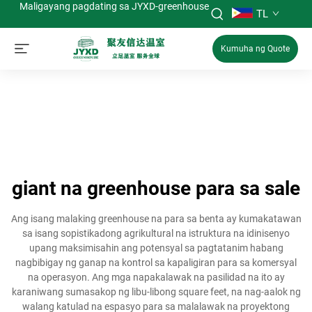
Maligayang pagdating sa JYXD-greenhouse
TL
Kumuha ng Quote
giant na greenhouse para sa sale
Ang isang malaking greenhouse na para sa benta ay kumakatawan
sa isang sopistikadong agrikultural na istruktura na idinisenyo
upang maksimisahin ang potensyal sa pagtatanim habang
nagbibigay ng ganap na kontrol sa kapaligiran para sa komersyal
na operasyon. Ang mga napakalawak na pasilidad na ito ay
karaniwang sumasakop ng libu-libong square feet, na nag-aalok ng
walang katulad na espasyo para sa malalawak na proyektong