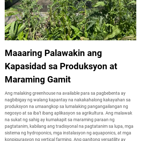
Maaaring Palawakin ang
Kapasidad sa Produksyon at
Maraming Gamit
Ang malaking greenhouse na available para sa pagbebenta ay
nagbibigay ng walang kapantay na nakakahalong kakayahan sa
produksyon na umaangkop sa lumalaking pangangailangan ng
negosyo at sa iba't ibang aplikasyon sa agrikultura. Ang malawak
na sukat ng sahig ay kumakapit sa maraming paraan ng
pagtatanim, kabilang ang tradisyonal na pagtatanim sa lupa, mga
sistema ng hydroponics, mga instalasyon ng aquaponics, at mga
konpigurasyon ng vertical farming. Ang ganitong versatility ay