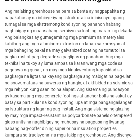
Ang malaking greenhouse na para sa benta ay nagpapakita ng
napakahusay na inhinyeriyang istruktural na idinisenyo upang
tumagal sa mga ekstremong kondisyon ng panahon habang
nagbibigay ng maaasahang serbisyo sa loob ng maraming dekada.
Ang balangkas ay gumagamit ng mga premium na materyales
kabilang ang mga aluminum extrusion na laban sa korosyon at
mga bahagi ng bakal na may galvanized coating na tumutol sa
pagka-rust at pag-degrade sa paglipas ng panahon. Ang mga
teknikal na tukoy ay lumalampas sa karaniwang mga code sa
paggawa ng gusali, na may mga kinukwentang kapasidad sa
pagkarga na ligtas na kayang ipagkarga ang mabigat na pag-ulan
ng snow, mataas na puwersa ng hangin, at aktibidad na seismic sa
mga rehiyon kung saan ito nalalapat. Ang sistema ng pundasyon
ay kasama ang mga concrete footings at anchor bolts na sukat ay
batay sa partikular na kondisyon ng lupa at mga pangangailangan
sa istruktura ng lugar ng pag-install. Ang mga sistema ng glazing
ay may mga impact-resistant na polycarbonate panels o tempered
glass units na nagbibigay ng mahusay na pagpasa ng liwanag
habang nag-ooffer din ng superior na insulation properties
kumpara sa tradisyonal na mga takip ng greenhouse. Ang disenyo