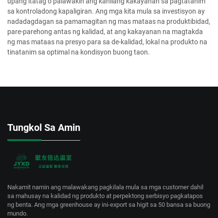
upang itatag o palawakin ang kanilang kakayahan sa pagtatanim
sa kontroladong kapaligiran. Ang mga kita mula sa investisyon ay
nadadagdagan sa pamamagitan ng mas mataas na produktibidad,
pare-parehong antas ng kalidad, at ang kakayanan na magtakda
ng mas mataas na presyo para sa de-kalidad, lokal na produkto na
tinatanim sa optimal na kondisyon buong taon.
Tungkol Sa Amin
Nakamit namin ang malawakang pagkilala mula sa mga customer dahil
sa mahusay na kalidad ng produkto at perpektong serbisyo pagkatapos
ng benta. Ang mga greenhouse ay ini-export sa higit sa 50 bansa sa buong
mundo.