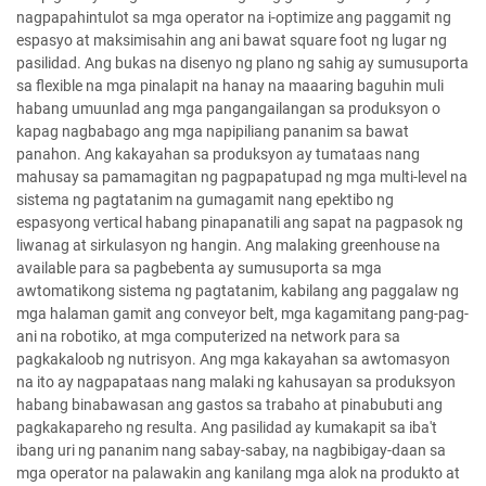
nagpapahintulot sa mga operator na i-optimize ang paggamit ng
espasyo at maksimisahin ang ani bawat square foot ng lugar ng
pasilidad. Ang bukas na disenyo ng plano ng sahig ay sumusuporta
sa flexible na mga pinalapit na hanay na maaaring baguhin muli
habang umuunlad ang mga pangangailangan sa produksyon o
kapag nagbabago ang mga napipiliang pananim sa bawat
panahon. Ang kakayahan sa produksyon ay tumataas nang
mahusay sa pamamagitan ng pagpapatupad ng mga multi-level na
sistema ng pagtatanim na gumagamit nang epektibo ng
espasyong vertical habang pinapanatili ang sapat na pagpasok ng
liwanag at sirkulasyon ng hangin. Ang malaking greenhouse na
available para sa pagbebenta ay sumusuporta sa mga
awtomatikong sistema ng pagtatanim, kabilang ang paggalaw ng
mga halaman gamit ang conveyor belt, mga kagamitang pang-pag-
ani na robotiko, at mga computerized na network para sa
pagkakaloob ng nutrisyon. Ang mga kakayahan sa awtomasyon
na ito ay nagpapataas nang malaki ng kahusayan sa produksyon
habang binabawasan ang gastos sa trabaho at pinabubuti ang
pagkakapareho ng resulta. Ang pasilidad ay kumakapit sa iba't
ibang uri ng pananim nang sabay-sabay, na nagbibigay-daan sa
mga operator na palawakin ang kanilang mga alok na produkto at