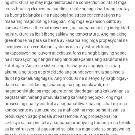
ng istruktura ay may mga reinforced na connection points at mga
cross-bracing element na nagdidistribute ng mga load nang pantay
sa buong balangkas, na nagpipigil sa stress concentrations na
maaaring magdulot ng kabiguan. Ang mga expansion joints ay
sumasaklaw sa thermal movement, na nagpapanatili ng integridad
ng istruktura sa iba’t ibang saklaw ng temperatura. Ang malaking
greenhouse na para sa benta ay kasama ang mga propesyonal na
inenginyero na ventilation systems na may estratehikong
nakaposisyon na louvers at exhaust fans na nagbibigay ng sapat
na sirkulasyon ng hangin nang hindi pinapahina ang istruktural na
katatagan. Ang mga sistema ng drainage ay nagpipigil sa pag-
akumula ng tubig at protektado ang pundasyon mula sa pinsala
dulot ng kahalumigmigan. Ang modular na disenyo ay nagbibigay-
daan sa posibilidad ng hinaharap na pagpapalawak, na
nagpapahintulot sa mga operator na dagdagan ang kakayahan sa
pagtatanim habang umuunlad ang kanilang negosyo. Ang mga
proseso ng quality control ay nagpapatitiyak na ang lahat ng mga
komponente ay sumusunod sa mahigpit na mga pamantayan sa
produksyon bago ipadala at i-assemble. Ang propesyonal na
serbisyo sa pag-install ay nagpapagarantiya ng tamang mga teknik
sa konstruksyon at pagsunod sa lokal na mga code sa paggawa ng