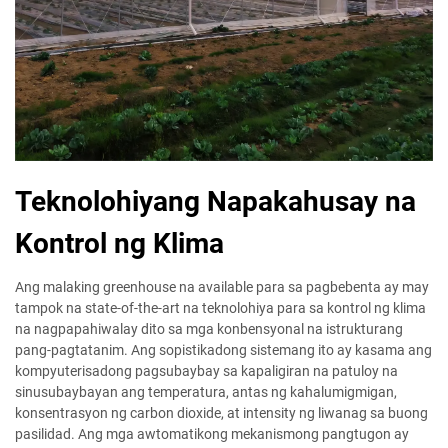
Teknolohiyang Napakahusay na
Kontrol ng Klima
Ang malaking greenhouse na available para sa pagbebenta ay may
tampok na state-of-the-art na teknolohiya para sa kontrol ng klima
na nagpapahiwalay dito sa mga konbensyonal na istrukturang
pang-pagtatanim. Ang sopistikadong sistemang ito ay kasama ang
kompyuterisadong pagsubaybay sa kapaligiran na patuloy na
sinusubaybayan ang temperatura, antas ng kahalumigmigan,
konsentrasyon ng carbon dioxide, at intensity ng liwanag sa buong
pasilidad. Ang mga awtomatikong mekanismong pangtugon ay