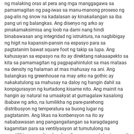
ng malaking oras at pera ang mga manggagawa sa
pamamagitan ng pag-iwas sa manu-manong proseso ng
pag-alis ng snow na kadalasan ay kinakailangan sa iba
pang uri ng balangkas. Ang disenyo ng arko ay
pinakamaksimisa ang loob na dami nang hindi
binabawasan ang integridad ng istruktura, na nagbibigay
ng higit na kapansin-pansin na espasyo para sa
pagtatanim bawat square foot ng takip sa lupa. Ang
kahusayan sa espasyo na ito ay direktang nakaaapekto sa
kita sa pamamagitan ng pagpapahintulot sa mas mataas
na density ng halaman at mas mahusay na ani. Ang
balangkas ng greenhouse na may arko na gothic ay
nakakatulong sa mahusay na daloy ng hangin dahil sa
konpigurasyon ng kurtadong kisame nito. Ang mainit na
hangin ay natural na umaakyat at gumagalaw kasalong
ibabaw ng arko, na lumilikha ng pare-parehong
distribusyon ng temperatura sa buong lugar ng
pagtatanim. Ang likas na konbensyon na ito ay
nababawasan ang pangangailangan sa karagdagang
kagamitan para sa ventilyasyon at tumutulong na