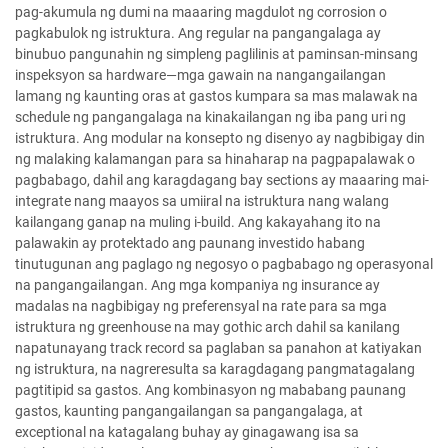
pag-akumula ng dumi na maaaring magdulot ng corrosion o
pagkabulok ng istruktura. Ang regular na pangangalaga ay
binubuo pangunahin ng simpleng paglilinis at paminsan-minsang
inspeksyon sa hardware—mga gawain na nangangailangan
lamang ng kaunting oras at gastos kumpara sa mas malawak na
schedule ng pangangalaga na kinakailangan ng iba pang uri ng
istruktura. Ang modular na konsepto ng disenyo ay nagbibigay din
ng malaking kalamangan para sa hinaharap na pagpapalawak o
pagbabago, dahil ang karagdagang bay sections ay maaaring mai-
integrate nang maayos sa umiiral na istruktura nang walang
kailangang ganap na muling i-build. Ang kakayahang ito na
palawakin ay protektado ang paunang investido habang
tinutugunan ang paglago ng negosyo o pagbabago ng operasyonal
na pangangailangan. Ang mga kompaniya ng insurance ay
madalas na nagbibigay ng preferensyal na rate para sa mga
istruktura ng greenhouse na may gothic arch dahil sa kanilang
napatunayang track record sa paglaban sa panahon at katiyakan
ng istruktura, na nagreresulta sa karagdagang pangmatagalang
pagtitipid sa gastos. Ang kombinasyon ng mababang paunang
gastos, kaunting pangangailangan sa pangangalaga, at
exceptional na katagalang buhay ay ginagawang isa sa