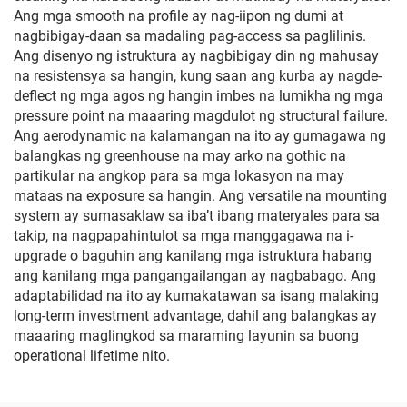
Ang mga smooth na profile ay nag-iipon ng dumi at
nagbibigay-daan sa madaling pag-access sa paglilinis.
Ang disenyo ng istruktura ay nagbibigay din ng mahusay
na resistensya sa hangin, kung saan ang kurba ay nagde-
deflect ng mga agos ng hangin imbes na lumikha ng mga
pressure point na maaaring magdulot ng structural failure.
Ang aerodynamic na kalamangan na ito ay gumagawa ng
balangkas ng greenhouse na may arko na gothic na
partikular na angkop para sa mga lokasyon na may
mataas na exposure sa hangin. Ang versatile na mounting
system ay sumasaklaw sa iba’t ibang materyales para sa
takip, na nagpapahintulot sa mga manggagawa na i-
upgrade o baguhin ang kanilang mga istruktura habang
ang kanilang mga pangangailangan ay nagbabago. Ang
adaptabilidad na ito ay kumakatawan sa isang malaking
long-term investment advantage, dahil ang balangkas ay
maaaring maglingkod sa maraming layunin sa buong
operational lifetime nito.