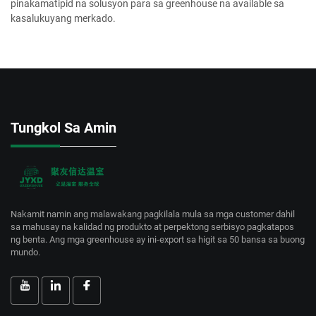
pinakamatipid na solusyon para sa greenhouse na available sa
kasalukuyang merkado.
Tungkol Sa Amin
Nakamit namin ang malawakang pagkilala mula sa mga customer dahil
sa mahusay na kalidad ng produkto at perpektong serbisyo pagkatapos
ng benta. Ang mga greenhouse ay ini-export sa higit sa 50 bansa sa buong
mundo.