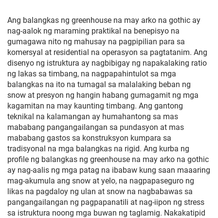
Ang balangkas ng greenhouse na may arko na gothic ay
nag-aalok ng maraming praktikal na benepisyo na
gumagawa nito ng mahusay na pagpipilian para sa
komersyal at residential na operasyon sa pagtatanim. Ang
disenyo ng istruktura ay nagbibigay ng napakalaking ratio
ng lakas sa timbang, na nagpapahintulot sa mga
balangkas na ito na tumagal sa malalaking beban ng
snow at presyon ng hangin habang gumagamit ng mga
kagamitan na may kaunting timbang. Ang gantong
teknikal na kalamangan ay humahantong sa mas
mababang pangangailangan sa pundasyon at mas
mababang gastos sa konstruksyon kumpara sa
tradisyonal na mga balangkas na rigid. Ang kurba ng
profile ng balangkas ng greenhouse na may arko na gothic
ay nag-aalis ng mga patag na ibabaw kung saan maaaring
mag-akumula ang snow at yelo, na nagpapaseguro ng
likas na pagdaloy ng ulan at snow na nagbabawas sa
pangangailangan ng pagpapanatili at nag-iipon ng stress
sa istruktura noong mga buwan ng taglamig. Nakakatipid