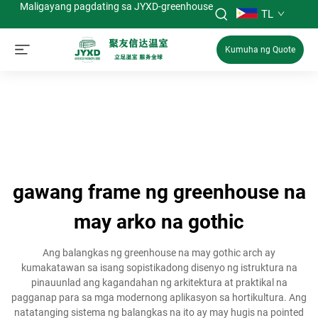
Maligayang pagdating sa JYXD-greenhouse
TL
Kumuha ng Quote
gawang frame ng greenhouse na
may arko na gothic
Ang balangkas ng greenhouse na may gothic arch ay
kumakatawan sa isang sopistikadong disenyo ng istruktura na
pinauunlad ang kagandahan ng arkitektura at praktikal na
pagganap para sa mga modernong aplikasyon sa hortikultura. Ang
natatanging sistema ng balangkas na ito ay may hugis na pointed