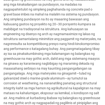
ang mga kinakailangan sa pundasyon, na madalas na
nagpapahintulot ng simpleng paghahanda ng concrete pad o
gravel base imbes na mahal na malalim na sistema ng pundasyon.
Ang simpleng pundasyon na ito ay maaaring bawasan ang
kabuuang gastos ng proyekto ng 20–30 porsyento kumpara sa
mabibigat na tradisyonal na istruktura. Ang kahusayan sa
engineering ng disenyo ng arch ay nagmamaximize ng lakas ng
istruktura samantalang minimitize ang paggamit ng materyales, na
nagreresulta sa kompetitibong presyo nang hindi kinokompromiso
ang performance o katagalang buhay. Ang pangmatagalang tibay
ay isa sa pinakakumbinsing mga kalamangan ng balangkas ng
greenhouse na may gothic arch, dahil ang mga sistemang maayos
na ginawa ay karaniwang nagbibigay ng maraming dekada ng
maaasahang serbisyo na may kaunting pangangailangan sa
pangangalaga. Ang mga materyales na ginagamit—tulad ng
galvanized steel o marine-grade aluminum—ay tumutol sa
corrosion at weathering, na nananatiling panatag ang structural
integrity kahit sa mga hamon ng agrikultural na kapaligiran na may
mataas na kahalumigan, eksposur sa kemikal, o kondisyon ng salt
air. Ang malinis at kurbadong ibabaw ng balangkas ng greenhouse
na may gothic arch ay nagpapadali ng paglilinis at pinipigilan ang