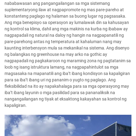
nababawasan ang pangangailangan sa mga sistemang
suplementaryong ilaw at nagpapromote ng mas pare-pareho at
konstanteng paglago ng halaman sa buong lugar ng pagsasaka.
Ang mga benepisyo sa operasyon ay lumalawak din sa kahusayan
ng kontrol sa klima, dahil ang mga makinis na kurba ng ibabaw ay
nagpapadali ng natural na daloy ng hangin na nagpapanatili ng
pare-parehong antas ng temperatura at kahaluman nang may
kaunting interbensyon mula sa mekanikal na sistema. Ang disenyo
ng balangkas ng greenhouse na may arko na gothic ay
nagpapadali ng pagkakaroon ng maraming zona ng pagtatanim sa
loob ng isang istruktura lamang, na nagpapahintulot sa mga
magsasaka na mapanatili ang iba’t ibang kondisyon sa kapaligiran
para sa iba’t ibang uri ng pananim o yugto ng paglago. Ang
fleksibilidad na ito ay napakahalaga para sa mga operasyong may
iba’t ibang layunin o mga pasilidad para sa pananaliksik na
nangangailangan ng tiyak at eksaktong kakayahan sa kontrol ng
kapaligiran.