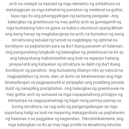
arch na malapit na katulad ng mga elemento ng arkitektura na
matatagpuan sa mga katedral ng panahon ng medieval na gothic,
kaya nga ito ang pinanggalingan ng kanyang pangalan. Ang
balangkas ng greenhouse na may gothic arch ay gumagamit ng
mga kurbadong tubo na gawa sa bakal o aluminum upang likhain
ang isang hanay ng magkakaugnay na arch, na bumubuo ng isang
istrukturang katulad ng tunnel na nagbibigay ng optimal na
kondisyon sa pagtatanim para sa iba’t ibang pananim at halaman.
Ang pangunahing tungkulin ng balangkas ng greenhouse na ito ay
ang kakayahang maksimisinhin ang loob na espasyo habang
pinapanatili ang katiyakan ng istruktura sa ilalim ng iba’t ibang
kondisyon ng panahon. Ang kurbadong disenyo nito ay natural na
nagpapalabas ng snow, ulan, at dumi, na binabawasan ang mga
kinakailangan sa pagpapanatili at pinipigilan ang posibleng pinsala
dulot ng nakapiling precipitation. Ang balangkas ng greenhouse na
may gothic arch ay sumasali sa mga napapanahong prinsipyo ng
inhinyeriya na nagpapamahagi ng bigat nang pantay-pantay sa
buong istruktura, na nag-aalis ng pangangailangan sa mga
suportang haligi sa loob na maaaring makagambala sa pagtatanim
ng halaman o sa paggalaw ng kagamitan. Teknolohikalmente, ang
mga balangkas na ito ay may mga profile na eksaktong kinurba