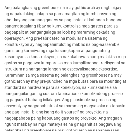
Ang balangkas ng greenhouse na may gothic arch ay nagbibigay
ng napakalaking halaga sa pamamagitan ng kumbinasyon ng
abot-kayang paunang gastos sa pag-install at kahanga-hangang
pangmatagalang tibay na kumukontrol sa mga gastos para sa
pagpapalit at pangangalaga sa loob ng maraming dekada ng
operasyon. Ang pre-fabricated na modular na sistema ng
konstruksyon ay nagpapahintulot ng mabilis na pag-aassemble
gamit ang karaniwang mga kasangkapan at pangunahing
kasanayan sa konstruksyon, na nakakabawas nang malaki sa mga
gastos sa paggawa kumpara sa mga kumplikadong tradisyonal na
istruktura na nangangailangan ng espesyalisadong ekspertise.
Karamihan sa mga sistema ng balangkas ng greenhouse na may
gothic arch ay may pre-punched na mga butas para sa mounting at
standard na hardware para sa koneksyon, na kumakansela sa
pangangailangan ng custom fabrication o kumplikadong proseso
ng pagsukat habang inilalagay. Ang pinasimple na proseso ng
assembly ay nagpapahintulot sa maraming magsasaka na tapusin
ang pag-install bilang isang do-it-yourself na proyekto, na
nagpapababa pa ng kabuuang gastos ng proyekto. Ang magaan
ngunit matibay na mga materyales na ginagamit sa paggawa ng
balangkas ng greenhouse na may gothic arch ay nababawasan