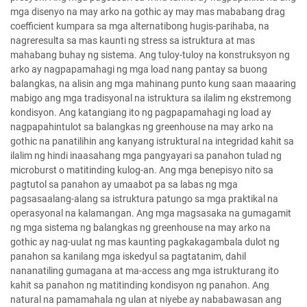
mga disenyo na may arko na gothic ay may mas mababang drag
coefficient kumpara sa mga alternatibong hugis-parihaba, na
nagreresulta sa mas kaunti ng stress sa istruktura at mas
mahabang buhay ng sistema. Ang tuloy-tuloy na konstruksyon ng
arko ay nagpapamahagi ng mga load nang pantay sa buong
balangkas, na alisin ang mga mahinang punto kung saan maaaring
mabigo ang mga tradisyonal na istruktura sa ilalim ng ekstremong
kondisyon. Ang katangiang ito ng pagpapamahagi ng load ay
nagpapahintulot sa balangkas ng greenhouse na may arko na
gothic na panatilihin ang kanyang istruktural na integridad kahit sa
ilalim ng hindi inaasahang mga pangyayari sa panahon tulad ng
microburst o matitinding kulog-an. Ang mga benepisyo nito sa
pagtutol sa panahon ay umaabot pa sa labas ng mga
pagsasaalang-alang sa istruktura patungo sa mga praktikal na
operasyonal na kalamangan. Ang mga magsasaka na gumagamit
ng mga sistema ng balangkas ng greenhouse na may arko na
gothic ay nag-uulat ng mas kaunting pagkakagambala dulot ng
panahon sa kanilang mga iskedyul sa pagtatanim, dahil
nananatiling gumagana at ma-access ang mga istrukturang ito
kahit sa panahon ng matitinding kondisyon ng panahon. Ang
natural na pamamahala ng ulan at niyebe ay nababawasan ang