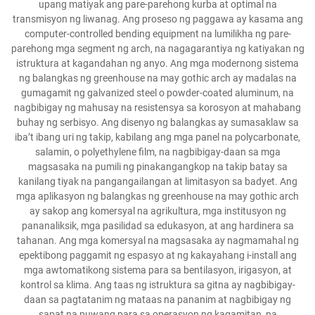
upang matiyak ang pare-parehong kurba at optimal na
transmisyon ng liwanag. Ang proseso ng paggawa ay kasama ang
computer-controlled bending equipment na lumilikha ng pare-
parehong mga segment ng arch, na nagagarantiya ng katiyakan ng
istruktura at kagandahan ng anyo. Ang mga modernong sistema
ng balangkas ng greenhouse na may gothic arch ay madalas na
gumagamit ng galvanized steel o powder-coated aluminum, na
nagbibigay ng mahusay na resistensya sa korosyon at mahabang
buhay ng serbisyo. Ang disenyo ng balangkas ay sumasaklaw sa
iba’t ibang uri ng takip, kabilang ang mga panel na polycarbonate,
salamin, o polyethylene film, na nagbibigay-daan sa mga
magsasaka na pumili ng pinakangangkop na takip batay sa
kanilang tiyak na pangangailangan at limitasyon sa badyet. Ang
mga aplikasyon ng balangkas ng greenhouse na may gothic arch
ay sakop ang komersyal na agrikultura, mga institusyon ng
pananaliksik, mga pasilidad sa edukasyon, at ang hardinera sa
tahanan. Ang mga komersyal na magsasaka ay nagmamahal ng
epektibong paggamit ng espasyo at ng kakayahang i-install ang
mga awtomatikong sistema para sa bentilasyon, irigasyon, at
kontrol sa klima. Ang taas ng istruktura sa gitna ay nagbibigay-
daan sa pagtatanim ng mataas na pananim at nagbibigay ng
sapat na puwang para sa operasyon ng kagamitan, na