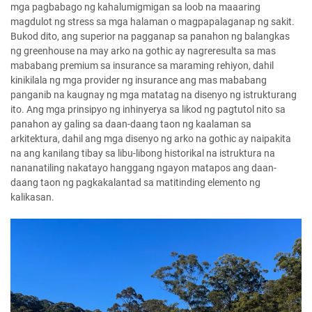
mga pagbabago ng kahalumigmigan sa loob na maaaring
magdulot ng stress sa mga halaman o magpapalaganap ng sakit.
Bukod dito, ang superior na pagganap sa panahon ng balangkas
ng greenhouse na may arko na gothic ay nagreresulta sa mas
mababang premium sa insurance sa maraming rehiyon, dahil
kinikilala ng mga provider ng insurance ang mas mababang
panganib na kaugnay ng mga matatag na disenyo ng istrukturang
ito. Ang mga prinsipyo ng inhinyerya sa likod ng pagtutol nito sa
panahon ay galing sa daan-daang taon ng kaalaman sa
arkitektura, dahil ang mga disenyo ng arko na gothic ay naipakita
na ang kanilang tibay sa libu-libong historikal na istruktura na
nananatiling nakatayo hanggang ngayon matapos ang daan-
daang taon ng pagkakalantad sa matitinding elemento ng
kalikasan.