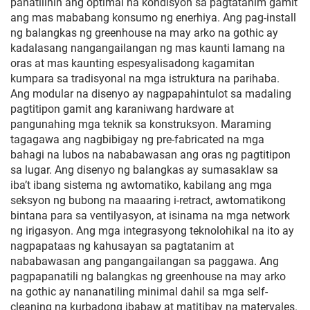
panatilihin ang optimal na kondisyon sa pagtatanim gamit
ang mas mababang konsumo ng enerhiya. Ang pag-install
ng balangkas ng greenhouse na may arko na gothic ay
kadalasang nangangailangan ng mas kaunti lamang na
oras at mas kaunting espesyalisadong kagamitan
kumpara sa tradisyonal na mga istruktura na parihaba.
Ang modular na disenyo ay nagpapahintulot sa madaling
pagtitipon gamit ang karaniwang hardware at
pangunahing mga teknik sa konstruksyon. Maraming
tagagawa ang nagbibigay ng pre-fabricated na mga
bahagi na lubos na nababawasan ang oras ng pagtitipon
sa lugar. Ang disenyo ng balangkas ay sumasaklaw sa
iba’t ibang sistema ng awtomatiko, kabilang ang mga
seksyon ng bubong na maaaring i-retract, awtomatikong
bintana para sa ventilyasyon, at isinama na mga network
ng irigasyon. Ang mga integrasyong teknolohikal na ito ay
nagpapataas ng kahusayan sa pagtatanim at
nababawasan ang pangangailangan sa paggawa. Ang
pagpapanatili ng balangkas ng greenhouse na may arko
na gothic ay nananatiling minimal dahil sa mga self-
cleaning na kurbadong ibabaw at matitibay na materyales.