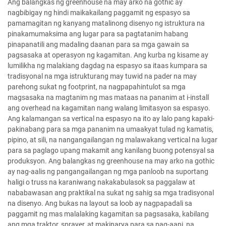
Ang balangkas ng greenhouse na may arko na gothic ay
nagbibigay ng hindi maikakailang paggamit ng espasyo sa
pamamagitan ng kanyang matalinong disenyo ng istruktura na
pinakamumaksima ang lugar para sa pagtatanim habang
pinapanatili ang madaling daanan para sa mga gawain sa
pagsasaka at operasyon ng kagamitan. Ang kurba ng kisame ay
lumilikha ng malakiang dagdag na espasyo sa itaas kumpara sa
tradisyonal na mga istrukturang may tuwid na pader na may
parehong sukat ng footprint, na nagpapahintulot sa mga
magsasaka na magtanim ng mas mataas na pananim at i-install
ang overhead na kagamitan nang walang limitasyon sa espasyo.
Ang kalamangan sa vertical na espasyo na ito ay lalo pang kapaki-
pakinabang para sa mga pananim na umaakyat tulad ng kamatis,
pipino, at sili, na nangangailangan ng malawakang vertical na lugar
para sa paglago upang makamit ang kanilang buong potensyal sa
produksyon. Ang balangkas ng greenhouse na may arko na gothic
ay nag-aalis ng pangangailangan ng mga panloob na suportang
haligi o truss na karaniwang nakakabulasok sa paggalaw at
nababawasan ang praktikal na sukat ng sahig sa mga tradisyonal
na disenyo. Ang bukas na layout sa loob ay nagpapadali sa
paggamit ng mas malalaking kagamitan sa pagsasaka, kabilang
ang mga traktor, sprayer, at makinarya para sa pag-aani, na