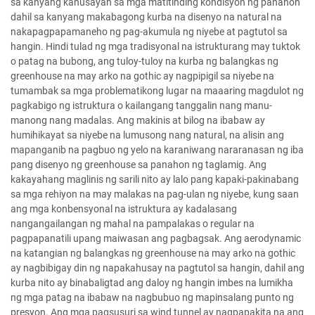
sa kanyang kahusayan sa mga matitinding kondisyon ng panahon
dahil sa kanyang makabagong kurba na disenyo na natural na
nakapagpapamaneho ng pag-akumula ng niyebe at pagtutol sa
hangin. Hindi tulad ng mga tradisyonal na istrukturang may tuktok
o patag na bubong, ang tuloy-tuloy na kurba ng balangkas ng
greenhouse na may arko na gothic ay nagpipigil sa niyebe na
tumambak sa mga problematikong lugar na maaaring magdulot ng
pagkabigo ng istruktura o kailangang tanggalin nang manu-
manong nang madalas. Ang makinis at bilog na ibabaw ay
humihikayat sa niyebe na lumusong nang natural, na alisin ang
mapanganib na pagbuo ng yelo na karaniwang nararanasan ng iba
pang disenyo ng greenhouse sa panahon ng taglamig. Ang
kakayahang maglinis ng sarili nito ay lalo pang kapaki-pakinabang
sa mga rehiyon na may malakas na pag-ulan ng niyebe, kung saan
ang mga konbensyonal na istruktura ay kadalasang
nangangailangan ng mahal na pampalakas o regular na
pagpapanatili upang maiwasan ang pagbagsak. Ang aerodynamic
na katangian ng balangkas ng greenhouse na may arko na gothic
ay nagbibigay din ng napakahusay na pagtutol sa hangin, dahil ang
kurba nito ay binabaligtad ang daloy ng hangin imbes na lumikha
ng mga patag na ibabaw na nagbubuo ng mapinsalang punto ng
presyon. Ang mga pagsusuri sa wind tunnel ay nagpapakita na ang