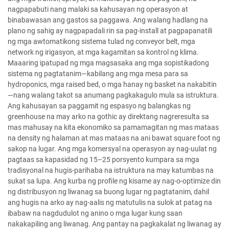
nagpapabuti nang malaki sa kahusayan ng operasyon at
binabawasan ang gastos sa paggawa. Ang walang hadlang na
plano ng sahig ay nagpapadali rin sa pag-install at pagpapanatili
ng mga awtomatikong sistema tulad ng conveyor belt, mga
network ng irigasyon, at mga kagamitan sa kontrol ng klima.
Maaaring ipatupad ng mga magsasaka ang mga sopistikadong
sistema ng pagtatanim—kabilang ang mga mesa para sa
hydroponics, mga raised bed, o mga hanay ng basket na nakabitin
—nang walang takot sa anumang pagkakagulo mula sa istruktura.
Ang kahusayan sa paggamit ng espasyo ng balangkas ng
greenhouse na may arko na gothic ay direktang nagreresulta sa
mas mahusay na kita ekonomiko sa pamamagitan ng mas mataas
na density ng halaman at mas mataas na ani bawat square foot ng
sakop na lugar. Ang mga komersyal na operasyon ay nag-uulat ng
pagtaas sa kapasidad ng 15–25 porsyento kumpara sa mga
tradisyonal na hugis-parihaba na istruktura na may katumbas na
sukat sa lupa. Ang kurba ng profile ng kisame ay nag-o-optimize din
ng distribusyon ng liwanag sa buong lugar ng pagtatanim, dahil
ang hugis na arko ay nag-aalis ng matutulis na sulok at patag na
ibabaw na nagdudulot ng anino o mga lugar kung saan
nakakapiling ang liwanag. Ang pantay na pagkakalat ng liwanag ay