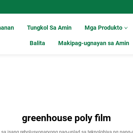
hanan
Tungkol Sa Amin
Mga Produkto
Balita
Makipag-ugnayan sa Amin
greenhouse poly film
 sa isang rebolusyonaryong pag-unlad sa teknolohiya ng pang-