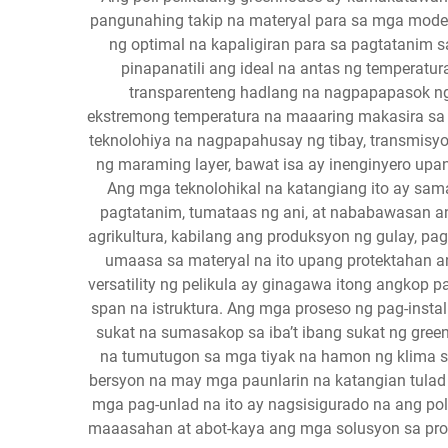
pangunahing takip na materyal para sa mga modern
ng optimal na kapaligiran para sa pagtatanim
pinapanatili ang ideal na antas ng temperat
transparenteng hadlang na nagpapapasok ng 
ekstremong temperatura na maaaring makasira sa
teknolohiya na nagpapahusay ng tibay, transmisyo
ng maraming layer, bawat isa ay inenginyero upang
Ang mga teknolohikal na katangiang ito ay s
pagtatanim, tumataas ng ani, at nababawasan an
agrikultura, kabilang ang produksyon ng gulay, p
umaasa sa materyal na ito upang protektahan an
versatility ng pelikula ay ginagawa itong angkop 
span na istruktura. Ang mga proseso ng pag-inst
sukat na sumasakop sa iba’t ibang sukat ng gr
na tumutugon sa mga tiyak na hamon ng klima s
bersyon na may mga paunlarin na katangian tulad 
mga pag-unlad na ito ay nagsisigurado na ang pol
maaasahan at abot-kaya ang mga solusyon sa prot