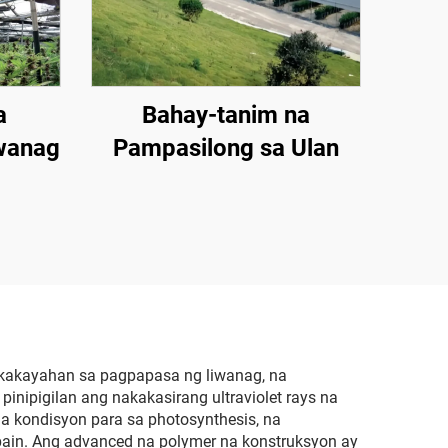
a
Bahay-tanim na
iwanag
Pampasilong sa Ulan
 kakayahan sa pagpapasa ng liwanag, na
nipigilan ang nakakasirang ultraviolet rays na
a kondisyon para sa photosynthesis, na
ain. Ang advanced na polymer na konstruksyon ay