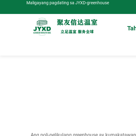
Maligayang pagdating sa JYXD-greenhouse
Ta
Ang poli-pelikulang greenhouse ay kumakatawan