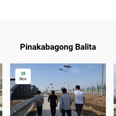
Pinakabagong Balita
28
Nov