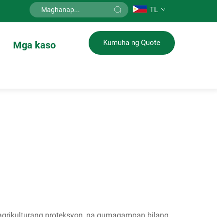
TL
Kumuha ng Quote
Mga kaso
agrikulturang proteksyon, na gumagampan bilang