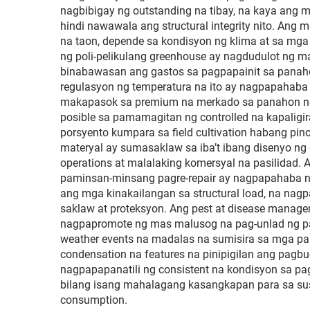
nagbibigay ng outstanding na tibay, na kaya ang 
hindi nawawala ang structural integrity nito. An
na taon, depende sa kondisyon ng klima at sa mga t
ng poli-pelikulang greenhouse ay nagdudulot ng m
binabawasan ang gastos sa pagpapainit sa panahon
regulasyon ng temperatura na ito ay nagpapahab
makapasok sa premium na merkado sa panahon ng 
posible sa pamamagitan ng controlled na kapaligi
porsyento kumpara sa field cultivation habang pino
materyal ay sumasaklaw sa iba’t ibang disenyo ng 
operations at malalaking komersyal na pasilidad.
paminsan-minsang pagre-repair ay nagpapahaba ng 
ang mga kinakailangan sa structural load, na na
saklaw at proteksyon. Ang pest at disease manage
nagpapromote ng mas malusog na pag-unlad ng pana
weather events na madalas na sumisira sa mga pa
condensation na features na pinipigilan ang pagbu
nagpapapanatili ng consistent na kondisyon sa pa
bilang isang mahalagang kasangkapan para sa sust
consumption.