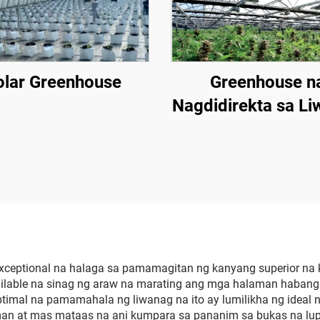
olar Greenhouse
Greenhouse n
Nagdidirekta sa L
 exceptional na halaga sa pamamagitan ng kanyang superior na
lable na sinag ng araw na marating ang mga halaman habang pi
imal na pamamahala ng liwanag na ito ay lumilikha ng ideal n
man at mas mataas na ani kumpara sa pananim sa bukas na lup