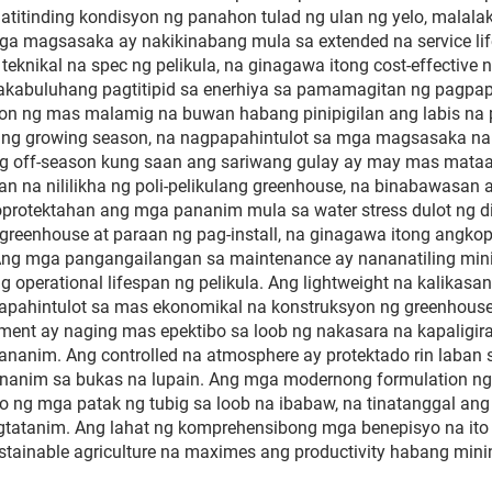
matitinding kondisyon ng panahon tulad ng ulan ng yelo, malal
g mga magsasaka ay nakikinabang mula sa extended na service 
eknikal na spec ng pelikula, na ginagawa itong cost-effective 
akabuluhang pagtitipid sa enerhiya sa pamamagitan ng pagpapa
 ng mas malamig na buwan habang pinipigilan ang labis na pa
a ng growing season, na nagpapahintulot sa mga magsasaka 
off-season kung saan ang sariwang gulay ay may mas mataas 
ran na nililikha ng poli-pelikulang greenhouse, na binabawasa
protektahan ang mga pananim mula sa water stress dulot ng di-re
greenhouse at paraan ng pag-install, na ginagawa itong angkop
 Ang mga pangangailangan sa maintenance ay nananatiling minim
operational lifespan ng pelikula. Ang lightweight na kalikasa
gpapahintulot sa mas ekonomikal na konstruksyon ng greenhou
ment ay naging mas epektibo sa loob ng nakasara na kapaligir
nim. Ang controlled na atmosphere ay protektado rin laban sa 
nanim sa bukas na lupain. Ang mga modernong formulation ng 
o ng mga patak ng tubig sa loob na ibabaw, na tinatanggal ang
gtatanim. Ang lahat ng komprehensibong mga benepisyo na ito 
ainable agriculture na maximes ang productivity habang minin