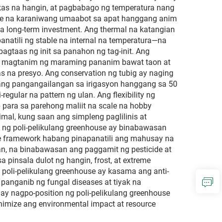
akas na hangin, at pagbabago ng temperatura nang
life na karaniwang umaabot sa apat hanggang anim
na long-term investment. Ang thermal na katangian
natili ng stable na internal na temperatura—na
gtaas ng init sa panahon ng tag-init. Ang
na magtanim ng maraming pananim bawat taon at
na presyo. Ang conservation ng tubig ay naging
n ang pangangailangan sa irigasyon hanggang sa 50
gular na pattern ng ulan. Ang flexibility ng
 para sa parehong maliit na scale na hobby
al, kung saan ang simpleng paglilinis at
n ng poli-pelikulang greenhouse ay binabawasan
se framework habang pinapanatili ang mahusay na
an, na binabawasan ang paggamit ng pesticide at
pinsala dulot ng hangin, frost, at extreme
poli-pelikulang greenhouse ay kasama ang anti-
 panganib ng fungal diseases at tiyak na
ay nagpo-position ng poli-pelikulang greenhouse
imize ang environmental impact at resource