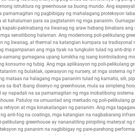
ong istruktura ng greenhouse sa buong mundo. Ang espesyalis
 sa pamamagitan ng pagbibigay ng mahalagang proteksyon lab
ura at kahaluman para sa pagtatanim ng mga pananim. Gumagana
kapaki-pakinabang na liwanag ng araw habang binabara ang nak
 mga sensitibong halaman. Ang modernong poli-pelikulang gr
n ng liwanag, at thermal na katangian kumpara sa tradisyonal
 magampanan ang mga tiyak na tungkulin tulad ng anti-drip na k
ama-samang gumagana upang lumikha ng isang kontroladong m
g konsumo ng tubig. Ang mga aplikasyon ng poli-pelikulang gr
agtatanim ng bulaklak, operasyon ng nursery, at mga sistema 
g mataas na halagang mga pananim tulad ng kamatis, sili, pip
para sa iba’t ibang disenyo ng greenhouse, mula sa simpleng h
all ay napadali na sa pamamagitan ng mga inobatibong sistem
eenhouse. Patuloy na umuunlad ang merkado ng poli-pelikulan
a rehiyon at mga kinakailangan ng pananim. Ang mga tagaga
ng anti-fog na coatings, mga katangian na nagbabarang infrar
i-pelikulang greenhouse ay nananatiling pinipiling materyal n
eksyon ng pananim na nagbibigay ng pare-parehong performan