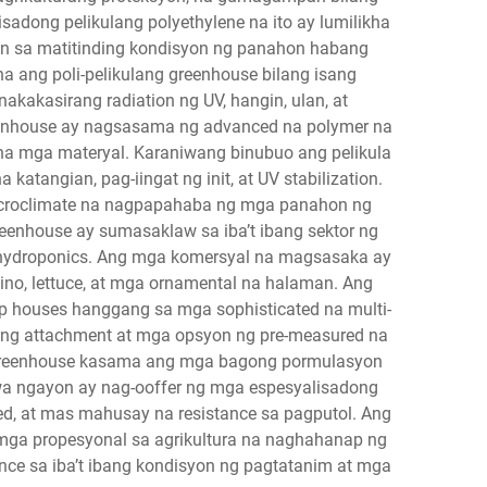
adong pelikulang polyethylene na ito ay lumilikha
an sa matitinding kondisyon ng panahon habang
 ang poli-pelikulang greenhouse bilang isang
akasirang radiation ng UV, hangin, ulan, at
eenhouse ay nagsasama ng advanced na polymer na
 na mga materyal. Karaniwang binubuo ang pelikula
atangian, pag-iingat ng init, at UV stabilization.
icroclimate na nagpapahaba ng mga panahon ng
eenhouse ay sumasaklaw sa iba’t ibang sektor ng
ng hydroponics. Ang mga komersyal na magsasaka ay
ino, lettuce, at mga ornamental na halaman. Ang
oop houses hanggang sa mga sophisticated na multi-
a ng attachment at mga opsyon ng pre-measured na
g greenhouse kasama ang mga bagong pormulasyon
wa ngayon ay nag-ooffer ng mga espesyalisadong
ed, at mas mahusay na resistance sa pagputol. Ang
g mga propesyonal sa agrikultura na naghahanap ng
ce sa iba’t ibang kondisyon ng pagtatanim at mga