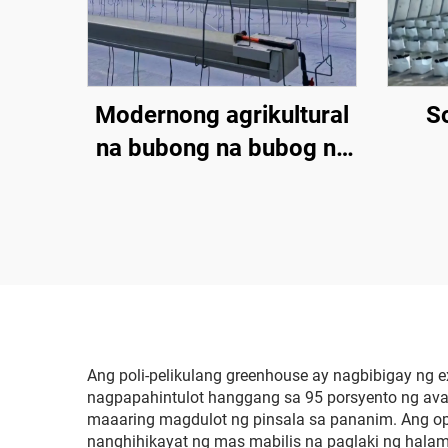
Modernong agrikultural
S
na bubong na bubog na
bahay-tanim para sa
bulaklak/strawberry/kamatis
na may sistema ng
kontrol sa
temperatura/sistema ng
pagtatabing/sistema ng
irigasyon
Ang poli-pelikulang greenhouse ay nagbibigay ng
nagpapahintulot hanggang sa 95 porsyento ng avai
maaaring magdulot ng pinsala sa pananim. Ang opt
nanghihikayat ng mas mabilis na paglaki ng hala