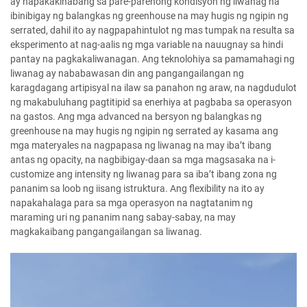
ay napakakinabang sa pare-parehong kondisyon ng liwanag na
ibinibigay ng balangkas ng greenhouse na may hugis ng ngipin ng
serrated, dahil ito ay nagpapahintulot ng mas tumpak na resulta sa
eksperimento at nag-aalis ng mga variable na nauugnay sa hindi
pantay na pagkakaliwanagan. Ang teknolohiya sa pamamahagi ng
liwanag ay nababawasan din ang pangangailangan ng
karagdagang artipisyal na ilaw sa panahon ng araw, na nagdudulot
ng makabuluhang pagtitipid sa enerhiya at pagbaba sa operasyon
na gastos. Ang mga advanced na bersyon ng balangkas ng
greenhouse na may hugis ng ngipin ng serrated ay kasama ang
mga materyales na nagpapasa ng liwanag na may iba’t ibang
antas ng opacity, na nagbibigay-daan sa mga magsasaka na i-
customize ang intensity ng liwanag para sa iba’t ibang zona ng
pananim sa loob ng iisang istruktura. Ang flexibility na ito ay
napakahalaga para sa mga operasyon na nagtatanim ng
maraming uri ng pananim nang sabay-sabay, na may
magkakaibang pangangailangan sa liwanag.