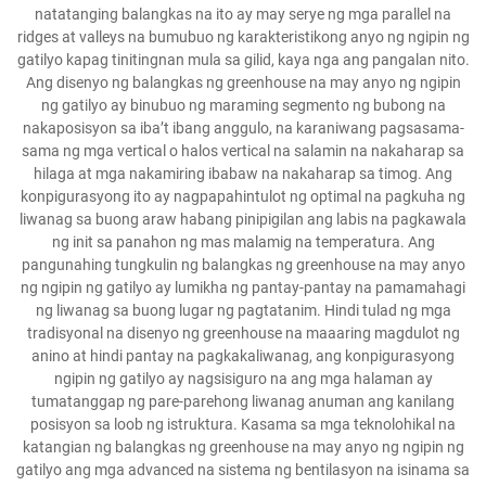
natatanging balangkas na ito ay may serye ng mga parallel na
ridges at valleys na bumubuo ng karakteristikong anyo ng ngipin ng
gatilyo kapag tinitingnan mula sa gilid, kaya nga ang pangalan nito.
Ang disenyo ng balangkas ng greenhouse na may anyo ng ngipin
ng gatilyo ay binubuo ng maraming segmento ng bubong na
nakaposisyon sa iba’t ibang anggulo, na karaniwang pagsasama-
sama ng mga vertical o halos vertical na salamin na nakaharap sa
hilaga at mga nakamiring ibabaw na nakaharap sa timog. Ang
konpigurasyong ito ay nagpapahintulot ng optimal na pagkuha ng
liwanag sa buong araw habang pinipigilan ang labis na pagkawala
ng init sa panahon ng mas malamig na temperatura. Ang
pangunahing tungkulin ng balangkas ng greenhouse na may anyo
ng ngipin ng gatilyo ay lumikha ng pantay-pantay na pamamahagi
ng liwanag sa buong lugar ng pagtatanim. Hindi tulad ng mga
tradisyonal na disenyo ng greenhouse na maaaring magdulot ng
anino at hindi pantay na pagkakaliwanag, ang konpigurasyong
ngipin ng gatilyo ay nagsisiguro na ang mga halaman ay
tumatanggap ng pare-parehong liwanag anuman ang kanilang
posisyon sa loob ng istruktura. Kasama sa mga teknolohikal na
katangian ng balangkas ng greenhouse na may anyo ng ngipin ng
gatilyo ang mga advanced na sistema ng bentilasyon na isinama sa