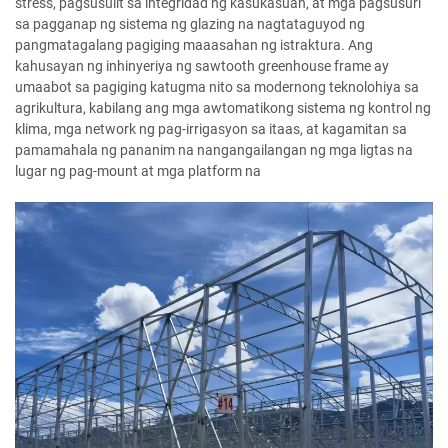
stress, pagsusulit sa integridad ng kasukasuan, at mga pagsusuri
sa pagganap ng sistema ng glazing na nagtataguyod ng
pangmatagalang pagiging maaasahan ng istraktura. Ang
kahusayan ng inhinyeriya ng sawtooth greenhouse frame ay
umaabot sa pagiging katugma nito sa modernong teknolohiya sa
agrikultura, kabilang ang mga awtomatikong sistema ng kontrol ng
klima, mga network ng pag-irrigasyon sa itaas, at kagamitan sa
pamamahala ng pananim na nangangailangan ng mga ligtas na
lugar ng pag-mount at mga platform na