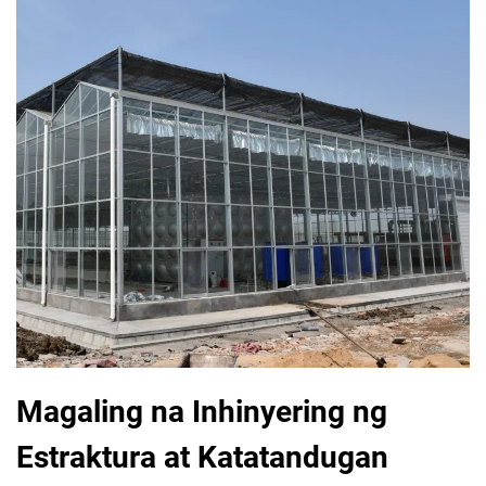
Magaling na Inhinyering ng
Estraktura at Katatandugan