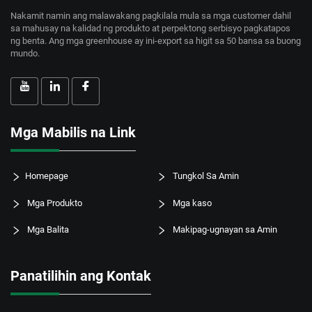
Nakamit namin ang malawakang pagkilala mula sa mga customer dahil
sa mahusay na kalidad ng produkto at perpektong serbisyo pagkatapos
ng benta. Ang mga greenhouse ay ini-export sa higit sa 50 bansa sa buong
mundo.
Mga Mabilis na Link
Homepage
Tungkol Sa Amin
Mga Produkto
Mga kaso
Mga Balita
Makipag-ugnayan sa Amin
Panatilihin ang Kontak