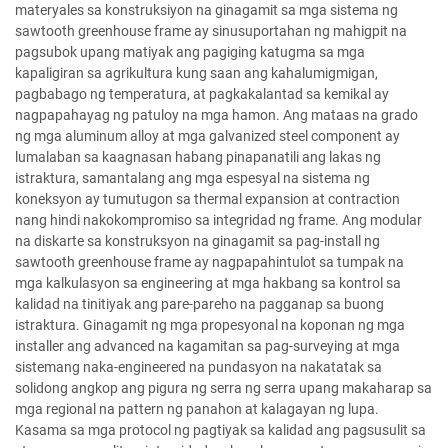
materyales sa konstruksiyon na ginagamit sa mga sistema ng
sawtooth greenhouse frame ay sinusuportahan ng mahigpit na
pagsubok upang matiyak ang pagiging katugma sa mga
kapaligiran sa agrikultura kung saan ang kahalumigmigan,
pagbabago ng temperatura, at pagkakalantad sa kemikal ay
nagpapahayag ng patuloy na mga hamon. Ang mataas na grado
ng mga aluminum alloy at mga galvanized steel component ay
lumalaban sa kaagnasan habang pinapanatili ang lakas ng
istraktura, samantalang ang mga espesyal na sistema ng
koneksyon ay tumutugon sa thermal expansion at contraction
nang hindi nakokompromiso sa integridad ng frame. Ang modular
na diskarte sa konstruksyon na ginagamit sa pag-install ng
sawtooth greenhouse frame ay nagpapahintulot sa tumpak na
mga kalkulasyon sa engineering at mga hakbang sa kontrol sa
kalidad na tinitiyak ang pare-pareho na pagganap sa buong
istraktura. Ginagamit ng mga propesyonal na koponan ng mga
installer ang advanced na kagamitan sa pag-surveying at mga
sistemang naka-engineered na pundasyon na nakatatak sa
solidong angkop ang pigura ng serra ng serra upang makaharap sa
mga regional na pattern ng panahon at kalagayan ng lupa.
Kasama sa mga protocol ng pagtiyak sa kalidad ang pagsusulit sa