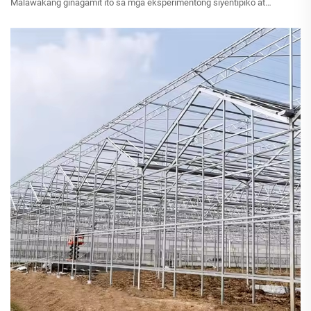
Malawakang ginagamit ito sa mga eksperimentong siyentipiko at
teknolohikal, pagtatanim ng bulaklak at gulay, turismo, bagong agrikultura,
pagtatanim nang walang lupa...