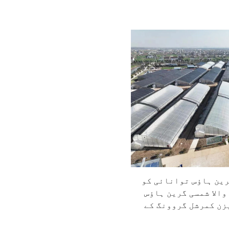
ین ہاؤس توانائی کو
والا شمسی گرین ہاؤس
زن کمرشل گروونگ کے
لیے