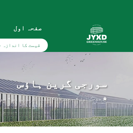
صفحہ اول
ہ
قیمت کا اندازہ ح
سورجی گرین ہاؤس
صفحہ اول
>
محصولات
>
سنگل گرین ہاؤس
>
سور