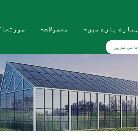
مارے بارے میں
محصولات
صورتحال
اصل کریں
جی گرین ہاؤس