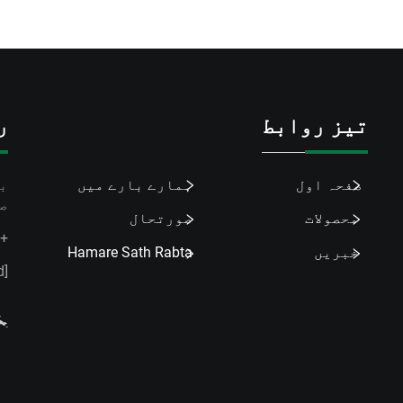
تیز روابط
ر
صفحہ اول
ہمارے بارے میں
ب
ص
محصولات
صورتحال
+86-173 2076 5312
خبریں
Hamare Sath Rabta
[email protected]