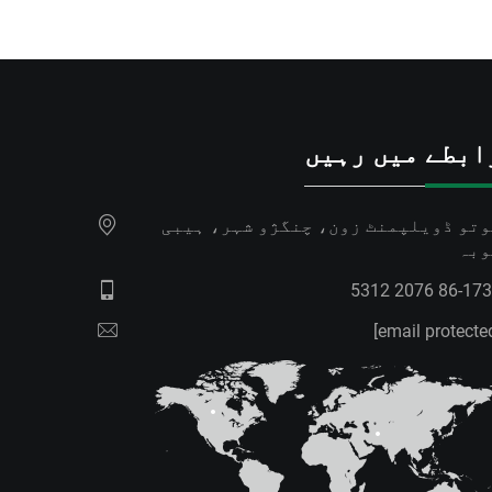
ابطے میں رہیں
وتو ڈویلپمنٹ زون، چنگژو شہر، ہیبی
وبہ