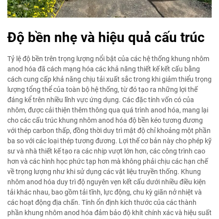
Độ bền nhẹ và hiệu quả cấu trúc
Tỷ lệ độ bền trên trọng lượng nổi bật của các hệ thống khung nhôm
anod hóa đã cách mạng hóa các khả năng thiết kế kết cấu bằng
cách cung cấp khả năng chịu tải xuất sắc trong khi giảm thiểu trọng
lượng tổng thể của toàn bộ hệ thống, từ đó tạo ra những lợi thế
đáng kể trên nhiều lĩnh vực ứng dụng. Các đặc tính vốn có của
nhôm, được cải thiện thêm thông qua quá trình anod hóa, mang lại
cho các cấu trúc khung nhôm anod hóa độ bền kéo tương đương
với thép carbon thấp, đồng thời duy trì mật độ chỉ khoảng một phần
ba so với các loại thép tương đương. Lợi thế cơ bản này cho phép kỹ
sư và nhà thiết kế tạo ra các nhịp vượt lớn hơn, các công trình cao
hơn và các hình học phức tạp hơn mà không phải chịu các hạn chế
về trọng lượng như khi sử dụng các vật liệu truyền thống. Khung
nhôm anod hóa duy trì độ nguyên vẹn kết cấu dưới nhiều điều kiện
tải khác nhau, bao gồm tải tĩnh, lực động, chu kỳ giãn nở nhiệt và
các hoạt động địa chấn. Tính ổn định kích thước của các thành
phần khung nhôm anod hóa đảm bảo độ khít chính xác và hiệu suất