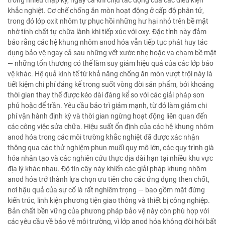
trong nhiều thập kỷ, ngay cả khi chịu tác động của các điều kiện
khắc nghiệt. Cơ chế chống ăn mòn hoạt động ở cấp độ phân tử,
trong đó lớp oxit nhôm tự phục hồi những hư hại nhỏ trên bề mặt
nhờ tính chất tự chữa lành khi tiếp xúc với oxy. Đặc tính này đảm
bảo rằng các hệ khung nhôm anod hóa vẫn tiếp tục phát huy tác
dụng bảo vệ ngay cả sau những vết xước nhẹ hoặc va chạm bề mặt
— những tổn thương có thể làm suy giảm hiệu quả của các lớp bảo
vệ khác. Hệ quả kinh tế từ khả năng chống ăn mòn vượt trội này là
tiết kiệm chi phí đáng kể trong suốt vòng đời sản phẩm, bởi khoảng
thời gian thay thế được kéo dài đáng kể so với các giải pháp sơn
phủ hoặc để trần. Yêu cầu bảo trì giảm mạnh, từ đó làm giảm chi
phí vận hành định kỳ và thời gian ngừng hoạt động liên quan đến
các công việc sửa chữa. Hiệu suất ổn định của các hệ khung nhôm
anod hóa trong các môi trường khắc nghiệt đã được xác nhận
thông qua các thử nghiệm phun muối quy mô lớn, các quy trình già
hóa nhân tạo và các nghiên cứu thực địa dài hạn tại nhiều khu vực
địa lý khác nhau. Độ tin cậy này khiến các giải pháp khung nhôm
anod hóa trở thành lựa chọn ưu tiên cho các ứng dụng then chốt,
nơi hậu quả của sự cố là rất nghiêm trọng — bao gồm mặt đứng
kiến trúc, linh kiện phương tiện giao thông và thiết bị công nghiệp.
Bản chất bền vững của phương pháp bảo vệ này còn phù hợp với
các yêu cầu về bảo vệ môi trường, vì lớp anod hóa không đòi hỏi bất