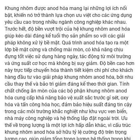
Khung nhôm được anod hóa mang lại những lợi ích nổi
bật, khiến nó trở thành lựa chọn ưu việt cho các ứng dụng
yêu cầu cao trong nhiều ngành công nghiệp khác nhau.
Trước hết, độ bền vượt trội của hệ khung nhôm anod hóa
giúp kéo dài đáng kể tuổi thọ sản phẩm so với các giải
pháp không xử lý bề mặt. Quá trình anod hóa tạo ra một
lớp bề mặt cứng và chống mài mòn, có khả năng chịu
đựng tốt việc sử dụng hàng ngày, tác động từ môi trường
và ứng suất cơ học mà không bị suy giảm. Độ bền cao hơn
này trực tiếp chuyển hóa thành tiết kiệm chi phí cho khách
hàng đầu tư vào giải pháp khung nhôm anod hóa, bởi nhu
cầu thay thế và bảo trì giảm đáng kể theo thời gian. Tính
chất chống ăn mòn của các bộ phận khung nhôm anod
hóa cung cấp khả năng bảo vệ xuất sắc trước gỉ sét, oxy
hóa và tấn công hóa học, đảm bảo hiệu suất đáng tin cậy
trong các môi trường khắc nghiệt như khu vực ven biển,
nhà máy công nghiệp và hệ thống lắp đặt ngoài trời. Ưu
thế về trọng lượng là một lợi ích hấp dẫn khác, vì cấu trúc
khung nhôm anod hóa sở hữu tỷ lệ cường độ trên trọng
lượng cao, giúp giảm tổng trọng lượng hệ thống trong khi