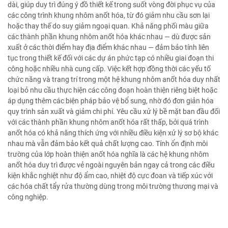
dài, giúp duy trì đúng ý đồ thiết kế trong suốt vòng đời phục vụ của
các công trình khung nhôm anốt hóa, từ đó giảm nhu cầu sơn lại
hoặc thay thế do suy giảm ngoại quan. Khả năng phối màu giữa
các thành phần khung nhôm anốt hóa khác nhau — dù được sản
xuất ở các thời điểm hay địa điểm khác nhau — đảm bảo tính liên
tục trong thiết kế đối với các dự án phức tạp có nhiều giai đoạn thi
công hoặc nhiều nhà cung cấp. Việc kết hợp đồng thời các yếu tố
chức năng và trang trí trong một hệ khung nhôm anốt hóa duy nhất
loại bỏ nhu cầu thực hiện các công đoạn hoàn thiện riêng biệt hoặc
áp dụng thêm các biện pháp bảo vệ bổ sung, nhờ đó đơn giản hóa
quy trình sản xuất và giảm chi phí. Yêu cầu xử lý bề mặt ban đầu đối
với các thành phần khung nhôm anốt hóa rất thấp, bởi quá trình
anốt hóa có khả năng thích ứng với nhiều điều kiện xử lý sơ bộ khác
nhau mà vẫn đảm bảo kết quả chất lượng cao. Tính ổn định môi
trường của lớp hoàn thiện anốt hóa nghĩa là các hệ khung nhôm
anốt hóa duy trì được vẻ ngoài nguyên bản ngay cả trong các điều
kiện khắc nghiệt như độ ẩm cao, nhiệt độ cực đoan và tiếp xúc với
các hóa chất tẩy rửa thường dùng trong môi trường thương mại và
công nghiệp.