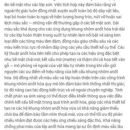
lên bề mặt như các lớp sơn. Việc tích hợp này đảm bảo rằng vẻ
ngoài thị giác luôn đồng nhất xuyên suốt toàn bộ độ dày vật liệu,
loại bỏ hoàn toàn lo ngại về hiện tượng bong tróc, nứt vỡ hoặc sai
lệch màu sắc — những vấn đề thường gặp ở các bề mặt sơn. Dải
màu sắc khả dụng cho các ứng dụng khung nhôm anốt hóa trải dài
từ các lớp hoàn thiện trong suốt tự nhiên làm nổi bật vẻ sáng kim
loại đến các tông màu đen đậm, đồng nâu giàu chiều sâu và các
màu kiến trúc rực rỡ nhằm đáp ứng các yêu cầu thiết kế cụ thể. Các
kỹ thuật anốt hóa tiên tiến cho phép tạo ra các hiệu ứng đặc biệt
như bề mặt chải mờ, kết cấu mờ (matte) và thậm chí cả họa tiết vân
gỗ — mô phỏng vẻ ngoài của vật liệu tự nhiên trong khi vẫn giữ
nguyên các ưu điểm về hiệu năng của kết cấu khung nhôm anốt
hóa. Độ đồng nhất về màu sắc và lớp hoàn thiện trên các công trình
khung nhôm anốt hóa quy mô lớn đảm bảo tính thống nhất thị giác,
từ đó nâng cao tác động kiến trúc và vẻ ngoài chuyên nghiệp. Tính
chất phản xạ ánh sáng có thể được điều khiển thông qua việc điều
chỉnh kết cấu bề mặt trong quá trình anốt hóa, giúp các nhà thiết kế
tạo ra các hệ khung nhôm anốt hóa vừa có khả năng giảm thiểu
chói lóa để đảm bảo tầm nhìn thoải mái, vừa có thể tối ưu độ phản
chiếu nhằm đạt được các hiệu ứng chiếu sáng đặc thù. Khả năng
chống phai màu của lớp anốt hóa mang lại sự ổn định màu sắc lâu