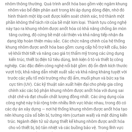
nhôm thông thường. Quá trình anốt hóa bao gồm việc ngâm khung
nhôm vào bể điện phân axit trong khi áp dụng dòng điện, nhờ đó
hình thành một lớp oxit được kiểm soát chính xác, trở thành một
phần không thể tách rời của bề mặt kim loại. Thành tựu công nghệ
này tạo ra khung nhôm được anốt hóa có khả năng chống ăn mòn
tăng cường, độ cứng bề mặt cải thiện và khả năng tiếp nhận đa
dạng lớp hoàn thiện màu sắc. Các chức năng chính của hệ thống
khung nhôm được anốt hóa bao gồm: cung cấp hỗ trợ kết cấu, bảo
vệ khỏi thời tiết và nâng cao giá trị thẩm mỹ trong các ứng dụng
kiến trúc, thiết bị điện tử tiêu dùng, linh kiện ô tô và thiết bị công
nghiệp. Các đặc điểm công nghệ nổi bật gồm: độ ổn định kích thước
vượt trội, khả năng dẫn nhiệt xuất sắc và khả năng kháng tuyệt vời
trước các yếu tố môi trường như độ ẩm, muối phun và bức xạ tia
cực tím (UV). Các kỹ thuật sản xuất hiện đại cho phép gia công
chính xác các bộ phận khung nhôm được anốt hóa với dung sai
chặt chẽ và đạt chuẩn chất lượng đồng nhất. Các ứng dụng của
công nghệ này trải rộng trên nhiều lĩnh vực khác nhau, trong đó có
các dự án xây dựng — nơi hệ thống khung nhôm được anốt hóa tạo
nên khung cửa sổ bền bỉ, tường rèm (curtain wall) và mặt đứng kiến
trúc. Ngành điện tử sử dụng thiết kế khung nhôm được anốt hóa
cho vỏ thiết bị, bộ tản nhiệt và các buồng bảo vệ. Trong lĩnh vực