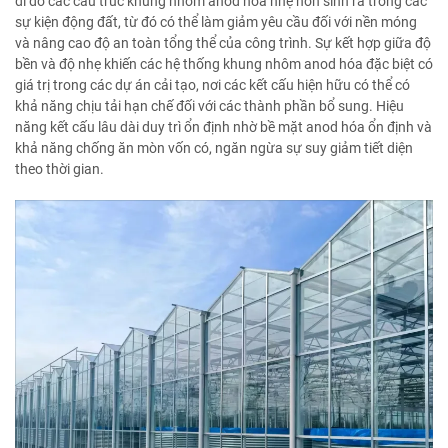
đi do các cấu trúc khung nhôm anod hóa nhẹ hơn sinh ra trong các
sự kiện động đất, từ đó có thể làm giảm yêu cầu đối với nền móng
và nâng cao độ an toàn tổng thể của công trình. Sự kết hợp giữa độ
bền và độ nhẹ khiến các hệ thống khung nhôm anod hóa đặc biệt có
giá trị trong các dự án cải tạo, nơi các kết cấu hiện hữu có thể có
khả năng chịu tải hạn chế đối với các thành phần bổ sung. Hiệu
năng kết cấu lâu dài duy trì ổn định nhờ bề mặt anod hóa ổn định và
khả năng chống ăn mòn vốn có, ngăn ngừa sự suy giảm tiết diện
theo thời gian.