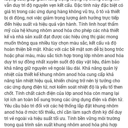
vẫn duy trì độ nguyên vẹn kết cấu. Đặc tính này đặc biệt có
giá trị trong các ứng dụng hàng không vũ trụ, ô tô và thiết
bị di động, nơi việc giảm trọng lượng ảnh hưởng trực tiếp
đến hiệu suất và hiệu quả vận hành. Tính linh hoạt thẩm
mỹ của hệ khung nhôm anod hóa cho phép các nhà thiết
kế và nhà sản xuất đạt được các hiệu ứng thị giác mong
muốn thông qua nhiều tùy chọn màu sắc, kết cấu và độ
hoàn thiện bề mặt. Khác với các bề mặt sơn dễ bị bong tróc
hoặc phai màu, màu sắc tích hợp trong lớp nhôm anod hóa
duy trì sự đồng nhất xuyên suốt độ dày vật liệu, đảm bảo
khả năng giữ nguyên vẻ ngoài lâu dài. Khả năng quản lý
nhiệt của thiết kế khung nhôm anod hóa cung cấp khả
năng tản nhiệt hiệu quả, khiến chúng trở nên lý tưởng cho
các ứng dụng điện tử, nơi kiểm soát nhiệt độ là yếu tố then
chốt. Tính chất cách điện của lớp anod hóa còn mang lại
lợi ích an toàn bổ sung trong các ứng dụng điện và điện tử.
Yêu cầu bảo trì đối với các hệ thống lắp đặt khung nhôm
anod hóa ở mức tối thiểu, chỉ cần làm sạch định kỳ để duy
trì vẻ ngoài và hiệu suất tối ưu. Tính bền vững môi trường
trong quá trình sản xuất khung nhôm anod hóa phù hợp