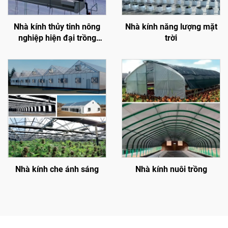
Nhà kính thủy tinh nông
Nhà kính năng lượng mặt
nghiệp hiện đại trồng
trời
hoa/dâu tây/cà chua kèm
hệ thống điều khiển nhiệt
độ/hệ thống che nắng/hệ
thống tưới nước
Nhà kính che ánh sáng
Nhà kính nuôi trồng