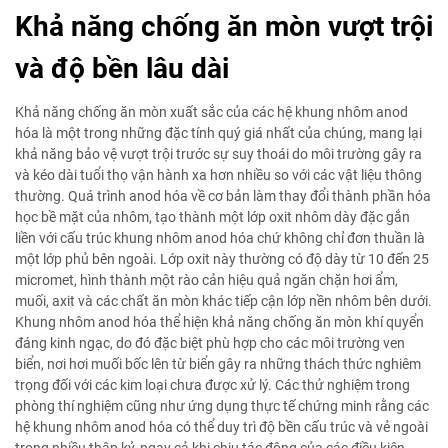
Khả năng chống ăn mòn vượt trội
và độ bền lâu dài
Khả năng chống ăn mòn xuất sắc của các hệ khung nhôm anod
hóa là một trong những đặc tính quý giá nhất của chúng, mang lại
khả năng bảo vệ vượt trội trước sự suy thoái do môi trường gây ra
và kéo dài tuổi thọ vận hành xa hơn nhiều so với các vật liệu thông
thường. Quá trình anod hóa về cơ bản làm thay đổi thành phần hóa
học bề mặt của nhôm, tạo thành một lớp oxit nhôm dày đặc gắn
liền với cấu trúc khung nhôm anod hóa chứ không chỉ đơn thuần là
một lớp phủ bên ngoài. Lớp oxit này thường có độ dày từ 10 đến 25
micromet, hình thành một rào cản hiệu quả ngăn chặn hơi ẩm,
muối, axit và các chất ăn mòn khác tiếp cận lớp nền nhôm bên dưới.
Khung nhôm anod hóa thể hiện khả năng chống ăn mòn khí quyển
đáng kinh ngạc, do đó đặc biệt phù hợp cho các môi trường ven
biển, nơi hơi muối bốc lên từ biển gây ra những thách thức nghiêm
trọng đối với các kim loại chưa được xử lý. Các thử nghiệm trong
phòng thí nghiệm cũng như ứng dụng thực tế chứng minh rằng các
hệ khung nhôm anod hóa có thể duy trì độ bền cấu trúc và vẻ ngoài