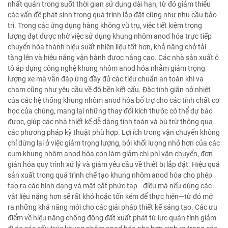
nhất quán trong suốt thời gian sử dụng dài hạn, từ đó giảm thiểu
các vấn đề phát sinh trong quá trình lắp đặt cũng như nhu cầu bảo
trì. Trong các ứng dụng hàng không vũ trụ, việc tiết kiệm trọng
lượng đạt được nhờ việc sử dụng khung nhôm anod hóa trực tiếp
chuyển hóa thành hiệu suất nhiên liệu tốt hơn, khả năng chở tải
tăng lên và hiệu năng vận hành được nâng cao. Các nhà sản xuất ô
tô áp dụng công nghệ khung nhôm anod hóa nhằm giảm trọng
lượng xe mà vẫn đáp ứng đầy đủ các tiêu chuẩn an toàn khi va
chạm cũng như yêu cầu về độ bền kết cấu. Đặc tính giãn nở nhiệt
của các hệ thống khung nhôm anod hóa bổ trợ cho các tính chất cơ
học của chúng, mang lại những thay đổi kích thước có thể dự báo
được, giúp các nhà thiết kế dễ dàng tính toán và bù trừ thông qua
các phương pháp kỹ thuật phù hợp. Lợi ích trong vận chuyển không
chỉ dừng lại ở việc giảm trọng lượng, bởi khối lượng nhỏ hơn của các
cụm khung nhôm anod hóa còn làm giảm chi phí vận chuyển, đơn
giản hóa quy trình xử lý và giảm yêu cầu về thiết bị lắp đặt. Hiệu quả
sản xuất trong quá trình chế tạo khung nhôm anod hóa cho phép
tạo ra các hình dạng và mặt cắt phức tạp—điều mà nếu dùng các
vật liệu nặng hơn sẽ rất khó hoặc tốn kém để thực hiện—từ đó mở
ra những khả năng mới cho các giải pháp thiết kế sáng tạo. Các ưu
điểm về hiệu năng chống động đất xuất phát từ lực quán tính giảm