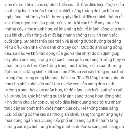
luôn ở mức tối ưu cho sự phát triển của rễ. Các điều kiện được kiểm
soát giúp loại bỏ hoàn toàn sốc nhiệt, căng thẳng do hạn hán và
ngập úng – những yếu tố thường gây tổn hại đến sự hình thành rễ
khi trồng ngoài trời. Sự phát triển vượt trội của hệ rễ này tạo nên
những cây khỏe mạnh hơn, có khả năng bén rễ thành công cao hơn
sau khi chuyển trồng và thiết lập nhanh chóng tại vị trí canh tác
cuối cùng. Sự phát triển của thân và lá cũng được hưởng lợi đáng
kể từ điều kiện nhà kính dành cho cây con. Mức độ ánh sáng đồng
đều, sự bảo vệ khỏi tác động của gió và dải nhiệt độ ổn định giúp
cây phân bổ năng lượng một cách hiệu quả vào tăng trưởng thay vì
phản ứng sinh tồn. Cây trồng trong môi trường kiểm soát thường
đạt mức gia tăng sinh khối cao hơn 50% so với cây trồng ngoài trời
tương ứng trong cùng khoảng thời gian. Tốc độ tăng trưởng nhanh
hơn cho phép nhà sản xuất tạo ra cây con sẵn sàng đưa ra thị
trường trong thời gian ngắn hơn, từ đó nâng cao hiệu quả sản xuất
và lợi nhuận. Các hệ thống quản lý ánh sáng trong hoạt động nhà
kính dành cho cây con cung cấp điều kiện quang hợp tối ưu nhằm
thúc đẩy sự phát triển khỏe mạnh của cây. Hệ thống chiếu sáng
LED bổ sung có thể kéo dài thời gian chiếu sáng trong những ngày
mùa đông ngắn hoặc cung cấp phổ ánh sáng cụ thể nhằm tăng
cường các đặc tính tăng trưởng nhất định. Bước sóng ánh sáng đỏ