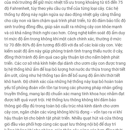
của môi trường để giữ mức nhiệt tối ưu trong khoảng từ 65 đến 75
độ Fahrenheit, tùy theo yêu cầu cụ thể của từng loại cây. Các hệ
thống tự động này ngăn ngừa sự dao động nhiệt gây căng thẳng
cho cây non và làm chậm quá trình phát triển, từ đó đảm bảo tốc độ
sinh trưởng đồng đều, giúp sản xuất ra những cây con khỏe mạnh
và có khả năng thích nghi cao hơn. Công nghệ kiểm soát độ ẩm duy
trì mức độ ẩm trong không khí một cách chính xác, thường ở mức
từ 70 đến 80% độ ẩm tương đối đối với đa số các loài cây con. Việc
kiểm soát độ ẩm này giúp phòng tránh tình trạng thiếu nước ở cây,
đồng thời tránh độ ẩm quá cao gây thuận lợi cho nấm bệnh phát
triển. Các cơ sở nhà kính hiện đại dành cho ươm cây con được trang
bị hệ thống khử ẩm để loại bỏ lượng hơi nước dư thừa trong thời tiết
ẩm ướt, cũng như hệ thống tạo ẩm để bổ sung độ ẩm khi thời tiết
khô hanh. Độ chính xác của những hệ thống này loại bỏ hoàn toàn
yếu tố phỏng đoán vốn tồn tại trong các phương pháp nhân giống
truyền thống, mang lại độ chuẩn xác mang tính khoa học nhằm đạt
được kết quả vượt trội. Hệ thống lưu thông không khí đảm bảo
thông gió đầy đủ trong toàn bộ cấu trúc nhà kính dành cho ươm
cây con, ngăn chặn các vùng không khí tù đọng – vốn tạo ra vi khí
hậu thuận lợi cho bệnh tật phát triển. Nhiều quạt hút và cửa thông
gió đầu vào phối hợp cùng các quạt lưu thông nội bộ để duy trì