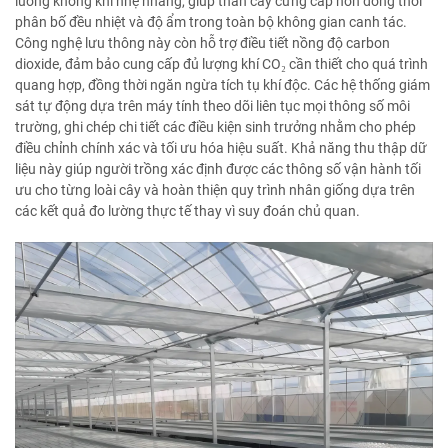
luồng không khí nhẹ nhàng, giúp thân cây cứng cáp hơn đồng thời
phân bố đều nhiệt và độ ẩm trong toàn bộ không gian canh tác.
Công nghệ lưu thông này còn hỗ trợ điều tiết nồng độ carbon
dioxide, đảm bảo cung cấp đủ lượng khí CO₂ cần thiết cho quá trình
quang hợp, đồng thời ngăn ngừa tích tụ khí độc. Các hệ thống giám
sát tự động dựa trên máy tính theo dõi liên tục mọi thông số môi
trường, ghi chép chi tiết các điều kiện sinh trưởng nhằm cho phép
điều chỉnh chính xác và tối ưu hóa hiệu suất. Khả năng thu thập dữ
liệu này giúp người trồng xác định được các thông số vận hành tối
ưu cho từng loài cây và hoàn thiện quy trình nhân giống dựa trên
các kết quả đo lường thực tế thay vì suy đoán chủ quan.