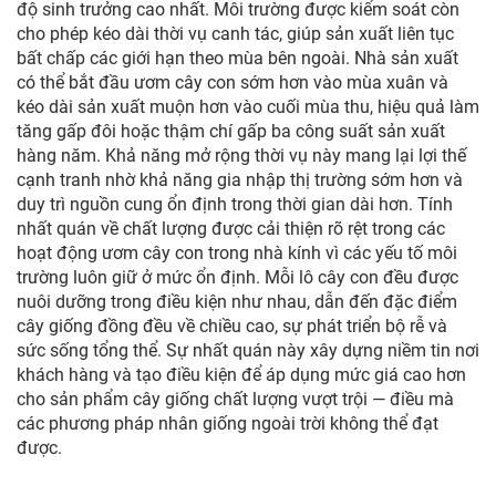
độ sinh trưởng cao nhất. Môi trường được kiểm soát còn
cho phép kéo dài thời vụ canh tác, giúp sản xuất liên tục
bất chấp các giới hạn theo mùa bên ngoài. Nhà sản xuất
có thể bắt đầu ươm cây con sớm hơn vào mùa xuân và
kéo dài sản xuất muộn hơn vào cuối mùa thu, hiệu quả làm
tăng gấp đôi hoặc thậm chí gấp ba công suất sản xuất
hàng năm. Khả năng mở rộng thời vụ này mang lại lợi thế
cạnh tranh nhờ khả năng gia nhập thị trường sớm hơn và
duy trì nguồn cung ổn định trong thời gian dài hơn. Tính
nhất quán về chất lượng được cải thiện rõ rệt trong các
hoạt động ươm cây con trong nhà kính vì các yếu tố môi
trường luôn giữ ở mức ổn định. Mỗi lô cây con đều được
nuôi dưỡng trong điều kiện như nhau, dẫn đến đặc điểm
cây giống đồng đều về chiều cao, sự phát triển bộ rễ và
sức sống tổng thể. Sự nhất quán này xây dựng niềm tin nơi
khách hàng và tạo điều kiện để áp dụng mức giá cao hơn
cho sản phẩm cây giống chất lượng vượt trội — điều mà
các phương pháp nhân giống ngoài trời không thể đạt
được.