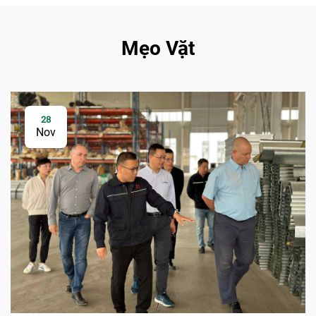
Mẹo Vặt
28
Nov