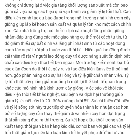
không chỉ dừng lại ở việc gia tăng khối lượng sản xuất mà còn bao
gồm cả việc nâng cao hiệu quả vận hành và giảm tỷ lệ tổn thất. Các
điều kiện canh tác dự báo được trong môi trường nhà kính ươm cây
giống giúp lập kế hoạch sản xuất và quản lý tồn kho một cách chính
xác. Các nhà trồng trọt có thể lên lịch các hoạt động nhân giống
nhằm đáp ứng đúng các mốc giao hàng cụ thể một cách tự tin, từ
đó giảm thiểu sự bất định và lãng phí phát sinh từ các hoạt động
canh tác ngoài trời phụ thuộc vào thời tiết. Hiệu quả lao động được
cải thiện rõ rệt vì người lao động duy trì được năng suất ổn định bất
chấp các điều kiện thời tiết bên ngoài. Môi trường kiểm soát loại bỏ
các gián đoạn do thời tiết gây ra và tạo điều kiện làm việc thoải mái
hơn, góp phần nâng cao sự hài lòng và tỷ lệ giữ chân nhân viên. Tỷ
lệ tổn thất cây giống giảm xuống là một lợi thế kinh tế quan trọng
khác của mô hình nhà kính ươm cây giống. Việc bảo vệ khỏi các
điều kiện thời tiết khắc nghiệt, sâu bệnh và dịch hại thường giúp
giảm tỷ lệ chết cây từ 20–30% xuống dưới 5%. Sự cải thiện đột biến
về tỷ lệ sống sót này trực tiếp chuyển hóa thành lợi nhuận cao hơn,
bởi số lượng cây cần thay thế giảm đi và nhiều cây hơn đạt trạng
thái sẵn sàng đưa ra thị trường. Sự kết hợp giữa khối lượng sản
xuất tăng, thời gian bán hàng kéo dài, cơ hội bán với giá cao và tỷ lệ
tổn thất giảm tạo nên lập luận kinh tế thuyết phục để đầu tư vào