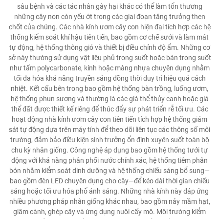
sâu bệnh và các tác nhân gây hại khác có thể làm tổn thương
những cây non còn yếu ớt trong các giai đoạn tăng trưởng then
chốt của chúng. Các nhà kính ươm cây con hiện đại tích hợp các hệ
thống kiểm soát khí hậu tiên tiến, bao gồm cơ chế sưởi và làm mát
tự động, hệ thống thông gió và thiết bị điều chỉnh độ ẩm. Những cơ
sở này thường sử dụng vật liệu phủ trong suốt hoặc bán trong suốt
như tấm polycarbonate, kính hoặc màng nhựa chuyên dụng nhằm
tối đa hóa khả năng truyền sáng đồng thời duy trì hiệu quả cách
nhiệt. Kết cấu bên trong bao gồm hệ thống bàn trồng, luống ươm,
hệ thống phun sương và thường là các giá thể thủy canh hoặc giá
thể đất được thiết kế riêng để thúc đẩy sự phát triển rễ tối ưu. Các
hoạt động nhà kính ươm cây con tiên tiến tích hợp hệ thống giám
sát tự động dựa trên máy tính để theo dõi liên tục các thông số môi
trường, đảm bảo điều kiện sinh trưởng ổn định xuyên suốt toàn bộ
chu kỳ nhân giống. Công nghệ áp dụng bao gồm hệ thống tưới tự
động với khả năng phân phối nước chính xác, hệ thống tiêm phân
bón nhằm kiểm soát dinh dưỡng và hệ thống chiếu sáng bổ sung—
bao gồm đèn LED chuyên dụng cho cây—để kéo dài thời gian chiếu
sáng hoặc tối ưu hóa phổ ánh sáng. Những nhà kính này đáp ứng
nhiều phương pháp nhân giống khác nhau, bao gồm nảy mầm hạt,
giâm cành, ghép cây và ứng dụng nuôi cấy mô. Môi trường kiểm