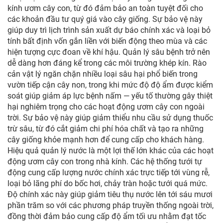
kính ươm cây con, từ đó đảm bảo an toàn tuyệt đối cho
các khoản đầu tư quý giá vào cây giống. Sự bảo vệ này
giúp duy trì lịch trình sản xuất dự báo chính xác và loại bỏ
tính bất định vốn gắn liền với biến động theo mùa và các
hiện tượng cực đoan về khí hậu. Quản lý sâu bệnh trở nên
dễ dàng hơn đáng kể trong các môi trường khép kín. Rào
cản vật lý ngăn chặn nhiều loại sâu hại phổ biến trong
vườn tiếp cận cây non, trong khi mức độ độ ẩm được kiểm
soát giúp giảm áp lực bệnh nấm — yếu tố thường gây thiệt
hại nghiêm trọng cho các hoạt động ươm cây con ngoài
trời. Sự bảo vệ này giúp giảm thiểu nhu cầu sử dụng thuốc
trừ sâu, từ đó cắt giảm chi phí hóa chất và tạo ra những
cây giống khỏe mạnh hơn để cung cấp cho khách hàng.
Hiệu quả quản lý nước là một lợi thế lớn khác của các hoạt
động ươm cây con trong nhà kính. Các hệ thống tưới tự
động cung cấp lượng nước chính xác trực tiếp tới vùng rễ,
loại bỏ lãng phí do bốc hơi, chảy tràn hoặc tưới quá mức.
Độ chính xác này giúp giảm tiêu thụ nước lên tới sáu mươi
phần trăm so với các phương pháp truyền thống ngoài trời,
đồng thời đảm bảo cung cấp độ ẩm tối ưu nhằm đạt tốc