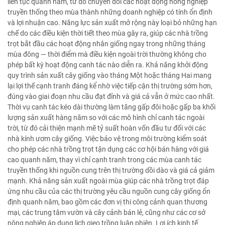
liên tục quanh năm, từ đó chuyển đổi các hoạt động nông nghiệp
truyền thống theo mùa thành những doanh nghiệp có tính ổn định
và lợi nhuận cao. Năng lực sản xuất mở rộng này loại bỏ những hạn
chế do các điều kiện thời tiết theo mùa gây ra, giúp các nhà trồng
trọt bắt đầu các hoạt động nhân giống ngay trong những tháng
mùa đông — thời điểm mà điều kiện ngoài trời thường không cho
phép bất kỳ hoạt động canh tác nào diễn ra. Khả năng khởi động
quy trình sản xuất cây giống vào tháng Một hoặc tháng Hai mang
lại lợi thế cạnh tranh đáng kể nhờ việc tiếp cận thị trường sớm hơn,
đúng vào giai đoạn nhu cầu đạt đỉnh và giá cả vẫn ở mức cao nhất.
Thời vụ canh tác kéo dài thường làm tăng gấp đôi hoặc gấp ba khối
lượng sản xuất hàng năm so với các mô hình chỉ canh tác ngoài
trời, từ đó cải thiện mạnh mẽ tỷ suất hoàn vốn đầu tư đối với các
nhà kính ươm cây giống. Việc bảo vệ trong môi trường kiểm soát
cho phép các nhà trồng trọt tận dụng các cơ hội bán hàng với giá
cao quanh năm, thay vì chỉ cạnh tranh trong các mùa canh tác
truyền thống khi nguồn cung trên thị trường dồi dào và giá cả giảm
mạnh. Khả năng sản xuất ngoài mùa giúp các nhà trồng trọt đáp
ứng nhu cầu của các thị trường yêu cầu nguồn cung cây giống ổn
định quanh năm, bao gồm các đơn vị thi công cảnh quan thương
mại, các trung tâm vườn và cây cảnh bán lẻ, cũng như các cơ sở
nông nghiệp áp dụng lịch gieo trồng luân phiên. Lợi ích kinh tế