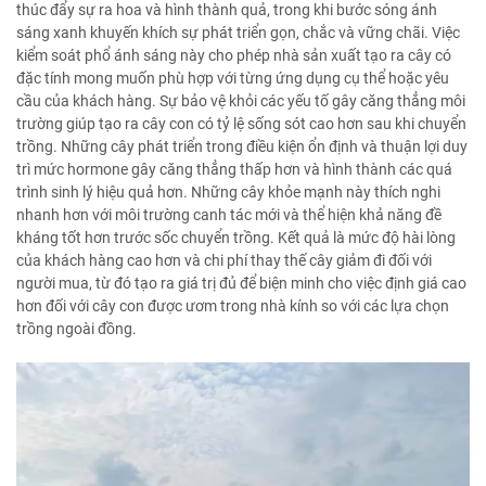
thúc đẩy sự ra hoa và hình thành quả, trong khi bước sóng ánh
sáng xanh khuyến khích sự phát triển gọn, chắc và vững chãi. Việc
kiểm soát phổ ánh sáng này cho phép nhà sản xuất tạo ra cây có
đặc tính mong muốn phù hợp với từng ứng dụng cụ thể hoặc yêu
cầu của khách hàng. Sự bảo vệ khỏi các yếu tố gây căng thẳng môi
trường giúp tạo ra cây con có tỷ lệ sống sót cao hơn sau khi chuyển
trồng. Những cây phát triển trong điều kiện ổn định và thuận lợi duy
trì mức hormone gây căng thẳng thấp hơn và hình thành các quá
trình sinh lý hiệu quả hơn. Những cây khỏe mạnh này thích nghi
nhanh hơn với môi trường canh tác mới và thể hiện khả năng đề
kháng tốt hơn trước sốc chuyển trồng. Kết quả là mức độ hài lòng
của khách hàng cao hơn và chi phí thay thế cây giảm đi đối với
người mua, từ đó tạo ra giá trị đủ để biện minh cho việc định giá cao
hơn đối với cây con được ươm trong nhà kính so với các lựa chọn
trồng ngoài đồng.