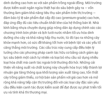
dinh dưỡng cao hơn so với sản phẩm trồng ngoài đồng. Môi trường
được kiểm soát ngăn ngừa thiệt hại do sâu bệnh gây ra — vốn
thường làm giảm khả năng tiêu thụ sản phẩm trên thị trường —
đảm bảo tỷ lệ sản phẩm đạt cấp độ cao (premium-grade) cao hơn,
đáp ứng đầy đủ các tiêu chuẩn khắt khe của hệ thống bán lẻ. Nhà
kính bằng nhựa chuyên dụng giúp nông dân áp dụng chính xác các
chương trình bón phân và lịch tưới nước nhằm tối ưu hóa dinh
dưỡng cho cây và khả năng hấp thụ nước, từ đó tạo ra những cây
khỏe mạnh hơn, có sức đề kháng tốt hơn với bệnh tật và các yếu tố
căng thẳng môi trường. Các cấu trúc này cung cấp điều kiện lý
tưởng cho các phương pháp canh tác hữu cơ bằng cách giảm áp
lực sâu bệnh một cách tự nhiên và loại bỏ nhu cầu sử dụng nhiều
loại hóa chất mà canh tác ngoài trời thường đòi hỏi. Những cải
thiện về năng suất và chất lượng này chuyển hóa trực tiếp thành lợi
nhuận gia tăng thông qua khối lượng sản xuất tăng cao, tổn thất
cây trồng giảm thiểu, cơ hội bán sản phẩm với giá cao hơn và mở
rộng khả năng tiếp cận thị trường đối với các loại cây đặc sản yêu
cầu điều kiện canh tác được kiểm soát để đạt được sự phát triển tối
ưu và tính khả thi thương mại.