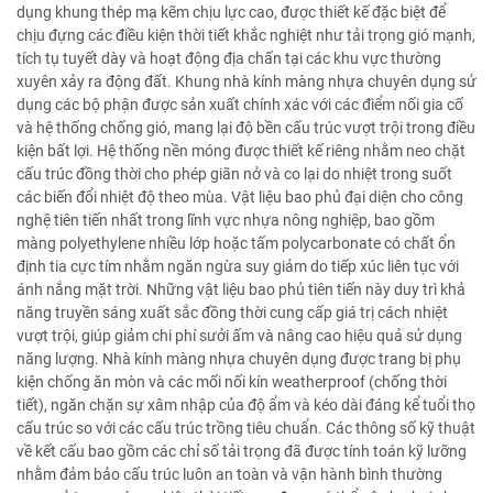
dụng khung thép mạ kẽm chịu lực cao, được thiết kế đặc biệt để
chịu đựng các điều kiện thời tiết khắc nghiệt như tải trọng gió mạnh,
tích tụ tuyết dày và hoạt động địa chấn tại các khu vực thường
xuyên xảy ra động đất. Khung nhà kính màng nhựa chuyên dụng sử
dụng các bộ phận được sản xuất chính xác với các điểm nối gia cố
và hệ thống chống gió, mang lại độ bền cấu trúc vượt trội trong điều
kiện bất lợi. Hệ thống nền móng được thiết kế riêng nhằm neo chặt
cấu trúc đồng thời cho phép giãn nở và co lại do nhiệt trong suốt
các biến đổi nhiệt độ theo mùa. Vật liệu bao phủ đại diện cho công
nghệ tiên tiến nhất trong lĩnh vực nhựa nông nghiệp, bao gồm
màng polyethylene nhiều lớp hoặc tấm polycarbonate có chất ổn
định tia cực tím nhằm ngăn ngừa suy giảm do tiếp xúc liên tục với
ánh nắng mặt trời. Những vật liệu bao phủ tiên tiến này duy trì khả
năng truyền sáng xuất sắc đồng thời cung cấp giá trị cách nhiệt
vượt trội, giúp giảm chi phí sưởi ấm và nâng cao hiệu quả sử dụng
năng lượng. Nhà kính màng nhựa chuyên dụng được trang bị phụ
kiện chống ăn mòn và các mối nối kín weatherproof (chống thời
tiết), ngăn chặn sự xâm nhập của độ ẩm và kéo dài đáng kể tuổi thọ
cấu trúc so với các cấu trúc trồng tiêu chuẩn. Các thông số kỹ thuật
về kết cấu bao gồm các chỉ số tải trọng đã được tính toán kỹ lưỡng
nhằm đảm bảo cấu trúc luôn an toàn và vận hành bình thường