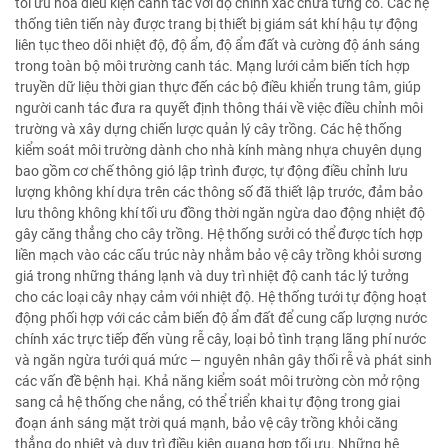
tối ưu hóa điều kiện canh tác với độ chính xác chưa từng có. Các hệ
thống tiên tiến này được trang bị thiết bị giám sát khí hậu tự động
liên tục theo dõi nhiệt độ, độ ẩm, độ ẩm đất và cường độ ánh sáng
trong toàn bộ môi trường canh tác. Mạng lưới cảm biến tích hợp
truyền dữ liệu thời gian thực đến các bộ điều khiển trung tâm, giúp
người canh tác đưa ra quyết định thông thái về việc điều chỉnh môi
trường và xây dựng chiến lược quản lý cây trồng. Các hệ thống
kiểm soát môi trường dành cho nhà kính màng nhựa chuyên dụng
bao gồm cơ chế thông gió lập trình được, tự động điều chỉnh lưu
lượng không khí dựa trên các thông số đã thiết lập trước, đảm bảo
lưu thông không khí tối ưu đồng thời ngăn ngừa dao động nhiệt độ
gây căng thẳng cho cây trồng. Hệ thống sưởi có thể được tích hợp
liền mạch vào các cấu trúc này nhằm bảo vệ cây trồng khỏi sương
giá trong những tháng lạnh và duy trì nhiệt độ canh tác lý tưởng
cho các loại cây nhạy cảm với nhiệt độ. Hệ thống tưới tự động hoạt
động phối hợp với các cảm biến độ ẩm đất để cung cấp lượng nước
chính xác trực tiếp đến vùng rễ cây, loại bỏ tình trạng lãng phí nước
và ngăn ngừa tưới quá mức — nguyên nhân gây thối rễ và phát sinh
các vấn đề bệnh hại. Khả năng kiểm soát môi trường còn mở rộng
sang cả hệ thống che nắng, có thể triển khai tự động trong giai
đoạn ánh sáng mặt trời quá mạnh, bảo vệ cây trồng khỏi căng
thẳng do nhiệt và duy trì điều kiện quang hợp tối ưu. Những hệ