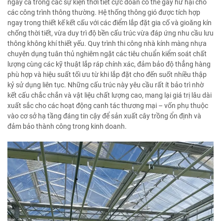
ngay cả trong các sự kiện thời tiết cực đoan có thể gây hư hại cho
các công trình thông thường. Hệ thống thông gió được tích hợp
ngay trong thiết kế kết cấu với các điểm lắp đặt gia cố và gioăng kín
chống thời tiết, vừa duy trì độ bền cấu trúc vừa đáp ứng nhu cầu lưu
thông không khí thiết yếu. Quy trình thi công nhà kính màng nhựa
chuyên dụng tuân thủ nghiêm ngặt các tiêu chuẩn kiểm soát chất
lượng cùng các kỹ thuật lắp ráp chính xác, đảm bảo độ thẳng hàng
phù hợp và hiệu suất tối ưu từ khi lắp đặt cho đến suốt nhiều thập
kỷ sử dụng liên tục. Những cấu trúc này yêu cầu rất ít bảo trì nhờ
kết cấu chắc chắn và vật liệu chất lượng cao, mang lại giá trị lâu dài
xuất sắc cho các hoạt động canh tác thương mại – vốn phụ thuộc
vào cơ sở hạ tầng đáng tin cậy để sản xuất cây trồng ổn định và
đảm bảo thành công trong kinh doanh.