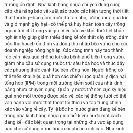
trường ổn định. Nhà kính bằng nhựa chuyên dụng cung
cấp khả năng bảo vệ xuất sắc trước các hiện tượng thời tiết
thất thường—bao gồm mưa đá tàn phá, lượng mưa quá lớn
và gió mạnh gây hại—có thể phá hủy hoàn toàn cây trồng
ngoài trời chỉ trong vài giờ. Việc bảo vệ khỏi thời tiết khắc
nghiệt này giúp giảm thiểu đáng kể tổn thất cây trồng, đảm
bảo thu hoạch ổn định và dòng thu nhập bền vững cho các
doanh nghiệp nông nghiệp. Các công trình này tạo thành
rào cản hiệu quả chống lại sâu bệnh phổ biến trong vườn,
giảm nhu cầu sử dụng thuốc trừ sâu hóa học và thúc đẩy
các phương thức canh tác bền vững hơn. Người trồng có
thể triển khai hiệu quả hơn các chiến lược quản lý dịch hại
tổng hợp (IPM) trong môi trường kiểm soát của nhà kính
bằng nhựa chuyên dụng. Quản lý nước trở nên cực kỳ hiệu
quả nhờ môi trường được bảo vệ: các hệ thống tưới có thể
vận hành với mức thất thoát tối thiểu và tập trung chính
xác vào vùng rễ cây. Tỷ lệ bốc hơi nước giảm đáng kể bên
trong nhà kính bằng nhựa giúp tiết kiệm nước một cách
đáng kể—đặc biệt quan trọng tại những khu vực áp dụng
hạn chế sử dụng nước hoặc chi phí tiện ích cao. Nhà kính