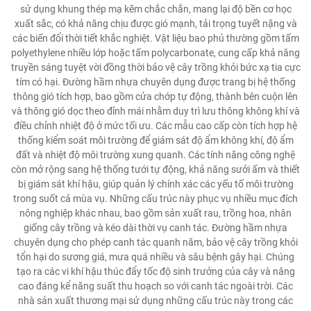
sử dụng khung thép mạ kẽm chắc chắn, mang lại độ bền cơ học
xuất sắc, có khả năng chịu được gió mạnh, tải trọng tuyết nặng và
các biến đổi thời tiết khắc nghiệt. Vật liệu bao phủ thường gồm tấm
polyethylene nhiều lớp hoặc tấm polycarbonate, cung cấp khả năng
truyền sáng tuyệt vời đồng thời bảo vệ cây trồng khỏi bức xạ tia cực
tím có hại. Đường hầm nhựa chuyên dụng được trang bị hệ thống
thông gió tích hợp, bao gồm cửa chớp tự động, thành bên cuộn lên
và thông gió dọc theo đỉnh mái nhằm duy trì lưu thông không khí và
điều chỉnh nhiệt độ ở mức tối ưu. Các mẫu cao cấp còn tích hợp hệ
thống kiểm soát môi trường để giám sát độ ẩm không khí, độ ẩm
đất và nhiệt độ môi trường xung quanh. Các tính năng công nghệ
còn mở rộng sang hệ thống tưới tự động, khả năng sưởi ấm và thiết
bị giám sát khí hậu, giúp quản lý chính xác các yếu tố môi trường
trong suốt cả mùa vụ. Những cấu trúc này phục vụ nhiều mục đích
nông nghiệp khác nhau, bao gồm sản xuất rau, trồng hoa, nhân
giống cây trồng và kéo dài thời vụ canh tác. Đường hầm nhựa
chuyên dụng cho phép canh tác quanh năm, bảo vệ cây trồng khỏi
tổn hại do sương giá, mưa quá nhiều và sâu bệnh gây hại. Chúng
tạo ra các vi khí hậu thúc đẩy tốc độ sinh trưởng của cây và nâng
cao đáng kể năng suất thu hoạch so với canh tác ngoài trời. Các
nhà sản xuất thương mại sử dụng những cấu trúc này trong các