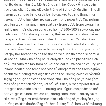
nghiệp dư nghiêm túc. Môi trường canh tác được kiểm soát bên
trong các cấu trúc này giúp cây trồng phát huy tối đa tiềm năng di
truyền của chúng bằng cách loại bỏ các yếu tố căng thẳng môi
trường thường hạn chế hiệu suất cây trồng ngoài trời. Các nghiên
cứu liên tục chỉ ra rằng năng suất cây trồng được trồng trong nhà
kính bằng nhựa chuyên dụng cao hơn từ 300–500% so với các mô
hình trồng tương đương ngoài trời, thể hiện mức tăng đáng kể về
năng suất trên mỗi mét vuông diện tích canh tác. Các điều kiện
canh tác được cải thiện bao gồm việc điều chỉnh nhiệt độ ổn định,
duy trì độ ẩm ở mức tối ưu và bảo vệ cây trồng khỏi các yếu tố thời
tiết gây hại, nhờ đó cây có thể sinh trưởng liên tục trong suốt mùa
vụ kéo dài. Nhà kính bằng nhựa chuyên dụng cho phép thực hiện
nhiều vụ canh tác mỗi năm đối với các loại rau và hoa có chu kỳ sinh
trưởng ngắn, từ đó tối đa hóa việc sử dụng đất và tạo thêm nguồn
doanh thu từ cùng một diện tích canh tác. Những cải thiện về chất
lượng đạt được nhờ canh tác trong nhà kính bằng nhựa bao gồm:
màu sắc phát triển tốt hơn, kết cấu cải thiện, hương vị vượt trội và
thời gian bảo quản kéo dài — những yếu tố giúp sản phẩm có thể
bán với giá cao hơn trên các thị trường cạnh tranh. Trái cây và rau
củ được trồng dưới mái che của nhà kính bằng nhựa chuyên dụng
thường có kích thước đồng đều hơn, ít khuyết tật hơn và hàm lượng