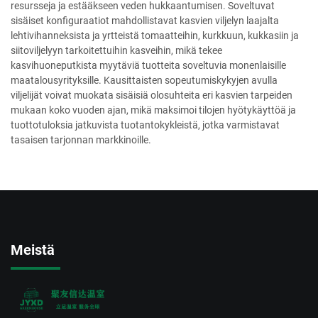
resursseja ja estääkseen veden hukkaantumisen. Soveltuvat
sisäiset konfiguraatiot mahdollistavat kasvien viljelyn laajalta
lehtivihanneksista ja yrtteistä tomaatteihin, kurkkuun, kukkasiin ja
siitoviljelyyn tarkoitettuihin kasveihin, mikä tekee
kasvihuoneputkista myytäviä tuotteita soveltuvia monenlaisille
maatalousyrityksille. Kausittaisten sopeutumiskykyjen avulla
viljelijät voivat muokata sisäisiä olosuhteita eri kasvien tarpeiden
mukaan koko vuoden ajan, mikä maksimoi tilojen hyötykäyttöä ja
tuottotuloksia jatkuvista tuotantokykleistä, jotka varmistavat
tasaisen tarjonnan markkinoille.
Meistä