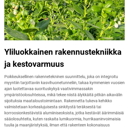
Yliluokkainen rakennustekniikka
ja kestovarmuus
Poikkeuksellinen rakennetekninen suunnittelu, joka on integroitu
myyntiin tarjottaviin kasvihuonetunneliin, takaa kymmenien vuosien
ajan luotettavaa suorituskykyä vaativimmassakin
ympäristöolosuhteissa, mikä tekee niistä älykkäitä pitkän aikavälin
sijoituksia maataloustoimintaan. Rakennetta tukeva kehikko
valmistetaan korkealujuisesta sinkitystä teräksestä tai
korroosionkestävistä alumiiniseoksista, jotka kestävät äärimmäisiä
sääolosuhteita, kuten raskaita lumikuormia, hurrikaaninvoimaisia
tuulia ja maanjäristyksiä, ilman että rakenteen kokonaisuus