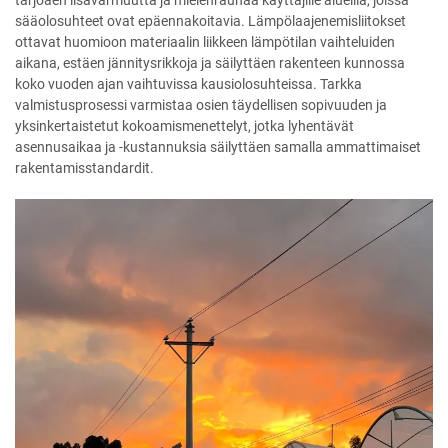
tarjoaen lisävarmuutta ja mielenrauhaa käyttäjille alueilla, joissa
sääolosuhteet ovat epäennakoitavia. Lämpölaajenemisliitokset
ottavat huomioon materiaalin liikkeen lämpötilan vaihteluiden
aikana, estäen jännitysrikkoja ja säilyttäen rakenteen kunnossa
koko vuoden ajan vaihtuvissa kausiolosuhteissa. Tarkka
valmistusprosessi varmistaa osien täydellisen sopivuuden ja
yksinkertaistetut kokoamismenettelyt, jotka lyhentävät
asennusaikaa ja -kustannuksia säilyttäen samalla ammattimaiset
rakentamisstandardit.