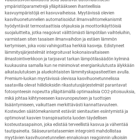
ympäristöparametrejä ylläpitääkseen ihanteellisia
kasvuympäristöjä eri kasvuvaiheissa. Myytävissä olevien
kasvihuonetunnelien automatisoidut ilmanvaihtomekanismit
hyödyntävät termostaattisia ohjauksia ja moottorikäyttöisiä
suojaluitteita, jotka reagoivat välittömästi lämpötilan vaihteluihin,
varmistaen siten tasaisen ilmanvaihdon ja estäen lämmön
kertymisen, joka voisi vahingoittaa herkkiä kasveja. Edistyneet
lämmitysjärjestelmät integroituvat kokonaisvaltaiseen
ilmastointiverkkoon ja tarjoavat tarkan lämpötilasäädön kylminä
kuukausina samalla kun ne minimoivat energiankulutusta älykkään
aikataulutuksen ja aluekohtaisten lämmityskapasiteettien avulla.
Premium-luokan myytävissä olevissa kasvihuonetunnelissa
saatavilla olevat hiilidioksidin rikastutusjärjestelmät parantavat
fotosynteesin nopeutta ylläpitämällä optimaalisia CO2-pitoisuuksia,
mikä johtaa kiihtyneeseen kasvunopeuteen ja tuottojen
lisääntymiseen, vaikuttaen merkittävästi kannattavuuteen.
Kosteuden säätömekanismit estävät sienitautien esiintymistä ja
optimoivat kasvien transpiraatiota luoden täydellisen
kosteustasapainon, joka edistää terveellistä kasvua ja vähentää
tautipaineita. Sääseurantatasemien integrointi mahdollistaa
myytävien kasvihuonetunnelien ennakoivan reagoinnin ulkoisiin