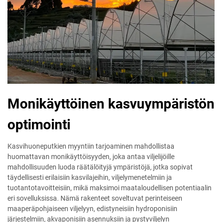
Monikäyttöinen kasvuympäristön
optimointi
Kasvihuoneputkien myyntiin tarjoaminen mahdollistaa
huomattavan monikäyttöisyyden, joka antaa viljelijöille
mahdollisuuden luoda räätälöityjä ympäristöjä, jotka sopivat
täydellisesti erilaisiin kasvilajeihin, viljelymenetelmiin ja
tuotantotavoitteisiin, mikä maksimoi maataloudellisen potentiaalin
eri sovelluksissa. Nämä rakenteet soveltuvat perinteiseen
maaperäpohjaiseen viljelyyn, edistyneisiin hydroponisiin
järjestelmiin, akvaponisiin asennuksiin ja pystyviljelyn