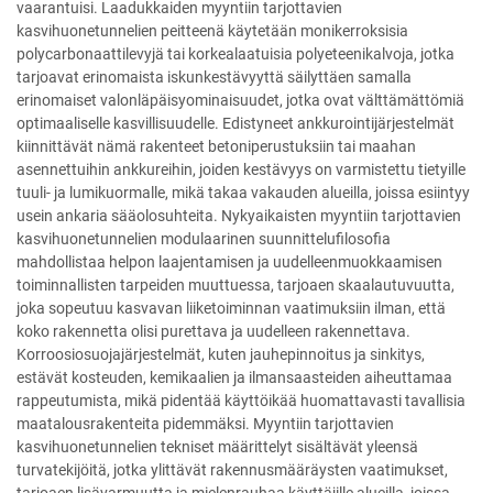
vaarantuisi. Laadukkaiden myyntiin tarjottavien
kasvihuonetunnelien peitteenä käytetään monikerroksisia
polycarbonaattilevyjä tai korkealaatuisia polyeteenikalvoja, jotka
tarjoavat erinomaista iskunkestävyyttä säilyttäen samalla
erinomaiset valonläpäisyominaisuudet, jotka ovat välttämättömiä
optimaaliselle kasvillisuudelle. Edistyneet ankkurointijärjestelmät
kiinnittävät nämä rakenteet betoniperustuksiin tai maahan
asennettuihin ankkureihin, joiden kestävyys on varmistettu tietyille
tuuli- ja lumikuormalle, mikä takaa vakauden alueilla, joissa esiintyy
usein ankaria sääolosuhteita. Nykyaikaisten myyntiin tarjottavien
kasvihuonetunnelien modulaarinen suunnittelufilosofia
mahdollistaa helpon laajentamisen ja uudelleenmuokkaamisen
toiminnallisten tarpeiden muuttuessa, tarjoaen skaalautuvuutta,
joka sopeutuu kasvavan liiketoiminnan vaatimuksiin ilman, että
koko rakennetta olisi purettava ja uudelleen rakennettava.
Korroosiosuojajärjestelmät, kuten jauhepinnoitus ja sinkitys,
estävät kosteuden, kemikaalien ja ilmansaasteiden aiheuttamaa
rappeutumista, mikä pidentää käyttöikää huomattavasti tavallisia
maatalousrakenteita pidemmäksi. Myyntiin tarjottavien
kasvihuonetunnelien tekniset määrittelyt sisältävät yleensä
turvatekijöitä, jotka ylittävät rakennusmääräysten vaatimukset,