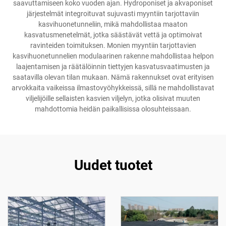
saavuttamiseen koko vuoden ajan. Hydroponiset ja akvaponiset
järjestelmät integroituvat sujuvasti myyntiin tarjottaviin
kasvihuonetunneliin, mikä mahdollistaa maaton
kasvatusmenetelmät, jotka säästävät vettä ja optimoivat
ravinteiden toimituksen. Monien myyntiin tarjottavien
kasvihuonetunnelien modulaarinen rakenne mahdollistaa helpon
laajentamisen ja räätälöinnin tiettyjen kasvatusvaatimusten ja
saatavilla olevan tilan mukaan. Nämä rakennukset ovat erityisen
arvokkaita vaikeissa ilmastovyöhykkeissä, sillä ne mahdollistavat
viljelijöille sellaisten kasvien viljelyn, jotka olisivat muuten
mahdottomia heidän paikallisissa olosuhteissaan.
Uudet tuotet