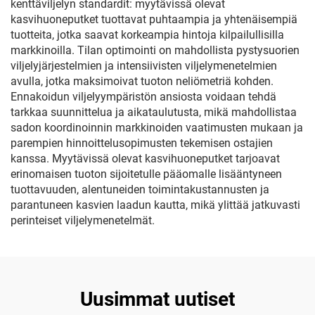
kenttäviljelyn standardit: myytävissä olevat
kasvihuoneputket tuottavat puhtaampia ja yhtenäisempiä
tuotteita, jotka saavat korkeampia hintoja kilpailullisilla
markkinoilla. Tilan optimointi on mahdollista pystysuorien
viljelyjärjestelmien ja intensiivisten viljelymenetelmien
avulla, jotka maksimoivat tuoton neliömetriä kohden.
Ennakoidun viljelyympäristön ansiosta voidaan tehdä
tarkkaa suunnittelua ja aikataulutusta, mikä mahdollistaa
sadon koordinoinnin markkinoiden vaatimusten mukaan ja
parempien hinnoittelusopimusten tekemisen ostajien
kanssa. Myytävissä olevat kasvihuoneputket tarjoavat
erinomaisen tuoton sijoitetulle pääomalle lisääntyneen
tuottavuuden, alentuneiden toimintakustannusten ja
parantuneen kasvien laadun kautta, mikä ylittää jatkuvasti
perinteiset viljelymenetelmät.
Uusimmat uutiset