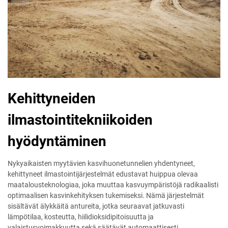
Kehittyneiden
ilmastointitekniikoiden
hyödyntäminen
Nykyaikaisten myytävien kasvihuonetunnelien yhdentyneet,
kehittyneet ilmastointijärjestelmät edustavat huippua olevaa
maatalousteknologiaa, joka muuttaa kasvuympäristöjä radikaalisti
optimaalisen kasvinkehityksen tukemiseksi. Nämä järjestelmät
sisältävät älykkäitä antureita, jotka seuraavat jatkuvasti
lämpötilaa, kosteutta, hiilidioksidipitoisuutta ja
valaistusvoimakkuutta sekä säätävät automaattisesti