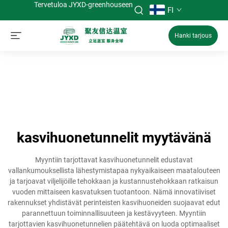
Tervetuloa JYXD-greenhouseen
FI
Hanki tarjous
kasvihuonetunnelit myytävänä
Myyntiin tarjottavat kasvihuonetunnelit edustavat
vallankumouksellista lähestymistapaa nykyaikaiseen maatalouteen
ja tarjoavat viljelijöille tehokkaan ja kustannustehokkaan ratkaisun
vuoden mittaiseen kasvatuksen tuotantoon. Nämä innovatiiviset
rakennukset yhdistävät perinteisten kasvihuoneiden suojaavat edut
parannettuun toiminnallisuuteen ja kestävyyteen. Myyntiin
tarjottavien kasvihuonetunnelien päätehtävä on luoda optimaaliset