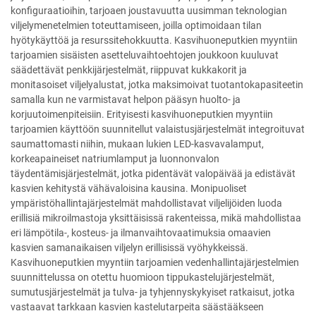
konfiguraatioihin, tarjoaen joustavuutta uusimman teknologian
viljelymenetelmien toteuttamiseen, joilla optimoidaan tilan
hyötykäyttöä ja resurssitehokkuutta. Kasvihuoneputkien myyntiin
tarjoamien sisäisten asetteluvaihtoehtojen joukkoon kuuluvat
säädettävät penkkijärjestelmät, riippuvat kukkakorit ja
monitasoiset viljelyalustat, jotka maksimoivat tuotantokapasiteetin
samalla kun ne varmistavat helpon pääsyn huolto- ja
korjuutoimenpiteisiin. Erityisesti kasvihuoneputkien myyntiin
tarjoamien käyttöön suunnitellut valaistusjärjestelmät integroituvat
saumattomasti niihin, mukaan lukien LED-kasvavalamput,
korkeapaineiset natriumlamput ja luonnonvalon
täydentämisjärjestelmät, jotka pidentävät valopäivää ja edistävät
kasvien kehitystä vähävaloisina kausina. Monipuoliset
ympäristöhallintajärjestelmät mahdollistavat viljelijöiden luoda
erillisiä mikroilmastoja yksittäisissä rakenteissa, mikä mahdollistaa
eri lämpötila-, kosteus- ja ilmanvaihtovaatimuksia omaavien
kasvien samanaikaisen viljelyn erillisissä vyöhykkeissä.
Kasvihuoneputkien myyntiin tarjoamien vedenhallintajärjestelmien
suunnittelussa on otettu huomioon tippukastelujärjestelmät,
sumutusjärjestelmät ja tulva- ja tyhjennyskykyiset ratkaisut, jotka
vastaavat tarkkaan kasvien kastelutarpeita säästääkseen