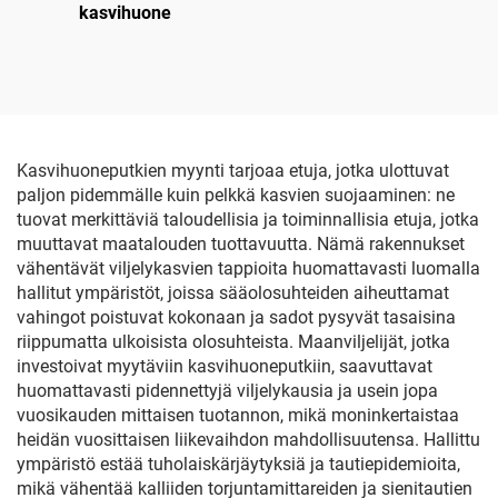
kasvihuone
Kasvihuoneputkien myynti tarjoaa etuja, jotka ulottuvat
paljon pidemmälle kuin pelkkä kasvien suojaaminen: ne
tuovat merkittäviä taloudellisia ja toiminnallisia etuja, jotka
muuttavat maatalouden tuottavuutta. Nämä rakennukset
vähentävät viljelykasvien tappioita huomattavasti luomalla
hallitut ympäristöt, joissa sääolosuhteiden aiheuttamat
vahingot poistuvat kokonaan ja sadot pysyvät tasaisina
riippumatta ulkoisista olosuhteista. Maanviljelijät, jotka
investoivat myytäviin kasvihuoneputkiin, saavuttavat
huomattavasti pidennettyjä viljelykausia ja usein jopa
vuosikauden mittaisen tuotannon, mikä moninkertaistaa
heidän vuosittaisen liikevaihdon mahdollisuutensa. Hallittu
ympäristö estää tuholaiskärjäytyksiä ja tautiepidemioita,
mikä vähentää kalliiden torjuntamittareiden ja sienitautien