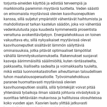
torjunta-aineiden käyttöä ja edistää terveempiä ja
markkinoilla paremmin myytäviä tuotteita. Veden säästö
on erinomaista myytävissä olevien kasvihuoneputkien
kanssa, sillä suljetut ympäristöt vähentävät haihtumista ja
mahdollistavat tarkan kastelun säädön, joka voi vähentää
vedenkulutusta jopa kuudesta kymmenestä prosentista
verrattuna avokenttäviljelyyn. Energiatehokkuus on toinen
vakuuttava etu, sillä nykyaikaiset myytävissä olevat
kasvihuoneputket sisältävät lämmön säilyttäviä
ominaisuuksia, jotka pitävät optimaaliset lämpötilat
vähällä lämmityskustannuksella. Rakennukset suojavat
kasveja äärimmäisiltä sääilmiöiltä, kuten räntäsateelta,
pakkaselta, liialliselta sadealta ja voimakkaalta tuulelta,
mikä estää luonnonkatastrofien aiheuttaman taloudellisen
tuhon maatalousoperaatioille. Työvoimatehokkuus
paranee huomattavasti myytävissä olevien
kasvihuoneputkien sisällä, sillä työntekijät voivat pitää
yhtenäisiä työaikoja ilman säästä johtuvia viivästyksiä ja
suorittaa tehtäviään mukavissa ja hallituissa olosuhteissa
koko vuoden ajan. Kasvien laatu ylittää jatkuvasti