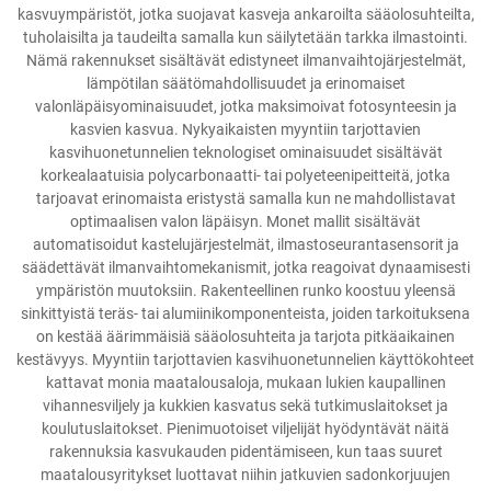
kasvuympäristöt, jotka suojavat kasveja ankaroilta sääolosuhteilta,
tuholaisilta ja taudeilta samalla kun säilytetään tarkka ilmastointi.
Nämä rakennukset sisältävät edistyneet ilmanvaihtojärjestelmät,
lämpötilan säätömahdollisuudet ja erinomaiset
valonläpäisyominaisuudet, jotka maksimoivat fotosynteesin ja
kasvien kasvua. Nykyaikaisten myyntiin tarjottavien
kasvihuonetunnelien teknologiset ominaisuudet sisältävät
korkealaatuisia polycarbonaatti- tai polyeteenipeitteitä, jotka
tarjoavat erinomaista eristystä samalla kun ne mahdollistavat
optimaalisen valon läpäisyn. Monet mallit sisältävät
automatisoidut kastelujärjestelmät, ilmastoseurantasensorit ja
säädettävät ilmanvaihtomekanismit, jotka reagoivat dynaamisesti
ympäristön muutoksiin. Rakenteellinen runko koostuu yleensä
sinkittyistä teräs- tai alumiinikomponenteista, joiden tarkoituksena
on kestää äärimmäisiä sääolosuhteita ja tarjota pitkäaikainen
kestävyys. Myyntiin tarjottavien kasvihuonetunnelien käyttökohteet
kattavat monia maatalousaloja, mukaan lukien kaupallinen
vihannesviljely ja kukkien kasvatus sekä tutkimuslaitokset ja
koulutuslaitokset. Pienimuotoiset viljelijät hyödyntävät näitä
rakennuksia kasvukauden pidentämiseen, kun taas suuret
maatalousyritykset luottavat niihin jatkuvien sadonkorjuujen