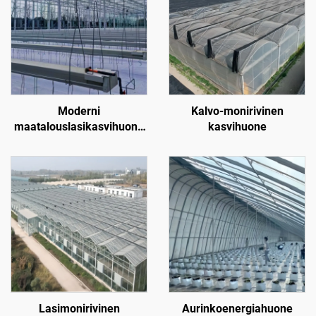
Moderni
Kalvo-monirivinen
maatalouslasikasvihuone
kasvihuone
kukkien/mansikoiden/tomaattien
kasvatukseen
lämpötilaohjausjärjestelmällä/varjostusjärjestelmällä/kastel
Lasimonirivinen
Aurinkoenergiahuone