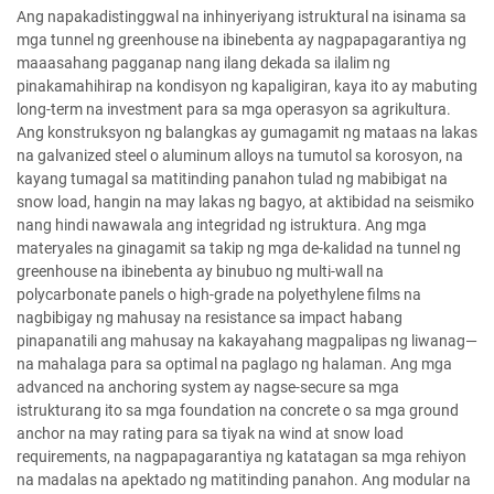
Ang napakadistinggwal na inhinyeriyang istruktural na isinama sa
mga tunnel ng greenhouse na ibinebenta ay nagpapagarantiya ng
maaasahang pagganap nang ilang dekada sa ilalim ng
pinakamahihirap na kondisyon ng kapaligiran, kaya ito ay mabuting
long-term na investment para sa mga operasyon sa agrikultura.
Ang konstruksyon ng balangkas ay gumagamit ng mataas na lakas
na galvanized steel o aluminum alloys na tumutol sa korosyon, na
kayang tumagal sa matitinding panahon tulad ng mabibigat na
snow load, hangin na may lakas ng bagyo, at aktibidad na seismiko
nang hindi nawawala ang integridad ng istruktura. Ang mga
materyales na ginagamit sa takip ng mga de-kalidad na tunnel ng
greenhouse na ibinebenta ay binubuo ng multi-wall na
polycarbonate panels o high-grade na polyethylene films na
nagbibigay ng mahusay na resistance sa impact habang
pinapanatili ang mahusay na kakayahang magpalipas ng liwanag—
na mahalaga para sa optimal na paglago ng halaman. Ang mga
advanced na anchoring system ay nagse-secure sa mga
istrukturang ito sa mga foundation na concrete o sa mga ground
anchor na may rating para sa tiyak na wind at snow load
requirements, na nagpapagarantiya ng katatagan sa mga rehiyon
na madalas na apektado ng matitinding panahon. Ang modular na