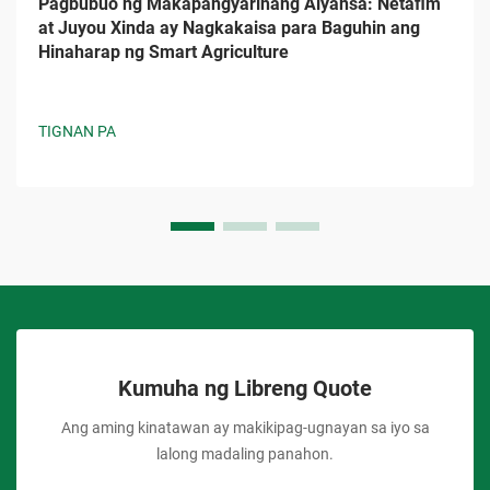
Pagbubuo ng Makapangyarihang Alyansa: Netafim
at Juyou Xinda ay Nagkakaisa para Baguhin ang
Hinaharap ng Smart Agriculture
TIGNAN PA
Kumuha ng Libreng Quote
Ang aming kinatawan ay makikipag-ugnayan sa iyo sa
lalong madaling panahon.