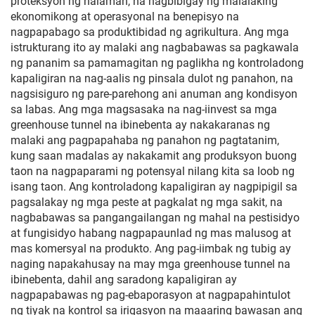
proteksyon ng halaman, na nagbibigay ng malalaking
ekonomikong at operasyonal na benepisyo na
nagpapabago sa produktibidad ng agrikultura. Ang mga
istrukturang ito ay malaki ang nagbabawas sa pagkawala
ng pananim sa pamamagitan ng paglikha ng kontroladong
kapaligiran na nag-aalis ng pinsala dulot ng panahon, na
nagsisiguro ng pare-parehong ani anuman ang kondisyon
sa labas. Ang mga magsasaka na nag-iinvest sa mga
greenhouse tunnel na ibinebenta ay nakakaranas ng
malaki ang pagpapahaba ng panahon ng pagtatanim,
kung saan madalas ay nakakamit ang produksyon buong
taon na nagpaparami ng potensyal nilang kita sa loob ng
isang taon. Ang kontroladong kapaligiran ay nagpipigil sa
pagsalakay ng mga peste at pagkalat ng mga sakit, na
nagbabawas sa pangangailangan ng mahal na pestisidyo
at fungisidyo habang nagpapaunlad ng mas malusog at
mas komersyal na produkto. Ang pag-iimbak ng tubig ay
naging napakahusay na may mga greenhouse tunnel na
ibinebenta, dahil ang saradong kapaligiran ay
nagpapabawas ng pag-ebaporasyon at nagpapahintulot
ng tiyak na kontrol sa irigasyon na maaaring bawasan ang