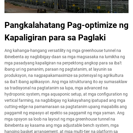
Pangkalahatang Pag-optimize ng
Kapaligiran para sa Paglaki
Ang kahanga-hangang versatility ng mga greenhouse tunnel na
ibinebenta ay nagbibigay-daan sa mga magsasaka na lumikha ng
mga pasadyang kapaligiran na perpektong angkop para sa iba't
ibang uri ng pananim, paraan ng pagtatanim, at layunin sa
produksyon, na nagpapakamaximize sa potensyal ng agrikultura
sa iba't ibang aplikasyon. Ang mga istrukturang ito ay sumasaklaw
sa tradisyonal na pagtatanim sa lupa, mga advanced na
hydroponic system, mga aquaponic setup, at mga configuration ng
vertical farming, na nagbibigay ng kakayahang ipatupad ang mga
cutting-edge na pamamaraan sa pagtatanim upang mapabilis ang
paggamit ng espasyo at epekto sa paggamit ng mga yaman. Ang
mga opsyon sa loob na layout ng mga greenhouse tunnel na
ibinebenta ay kasama ang mga adjustable bench system, mga
hanging basket arrangement, at mga multi-tier na platform sa