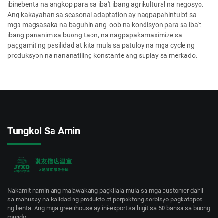
ibinebenta na angkop para sa iba't ibang agrikultural na negosyo.
Ang kakayahan sa seasonal adaptation ay nagpapahintulot sa
mga magsasaka na baguhin ang loob na kondisyon para sa iba't
ibang pananim sa buong taon, na nagpapakamaximize sa
paggamit ng pasilidad at kita mula sa patuloy na mga cycle ng
produksyon na nananatiling konstante ang suplay sa merkado.
Tungkol Sa Amin
Nakamit namin ang malawakang pagkilala mula sa mga customer dahil
sa mahusay na kalidad ng produkto at perpektong serbisyo pagkatapos
ng benta. Ang mga greenhouse ay ini-export sa higit sa 50 bansa sa buong
mundo.