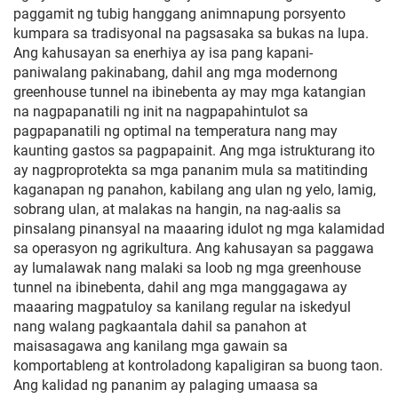
paggamit ng tubig hanggang animnapung porsyento
kumpara sa tradisyonal na pagsasaka sa bukas na lupa.
Ang kahusayan sa enerhiya ay isa pang kapani-
paniwalang pakinabang, dahil ang mga modernong
greenhouse tunnel na ibinebenta ay may mga katangian
na nagpapanatili ng init na nagpapahintulot sa
pagpapanatili ng optimal na temperatura nang may
kaunting gastos sa pagpapainit. Ang mga istrukturang ito
ay nagproprotekta sa mga pananim mula sa matitinding
kaganapan ng panahon, kabilang ang ulan ng yelo, lamig,
sobrang ulan, at malakas na hangin, na nag-aalis sa
pinsalang pinansyal na maaaring idulot ng mga kalamidad
sa operasyon ng agrikultura. Ang kahusayan sa paggawa
ay lumalawak nang malaki sa loob ng mga greenhouse
tunnel na ibinebenta, dahil ang mga manggagawa ay
maaaring magpatuloy sa kanilang regular na iskedyul
nang walang pagkaantala dahil sa panahon at
maisasagawa ang kanilang mga gawain sa
komportableng at kontroladong kapaligiran sa buong taon.
Ang kalidad ng pananim ay palaging umaasa sa