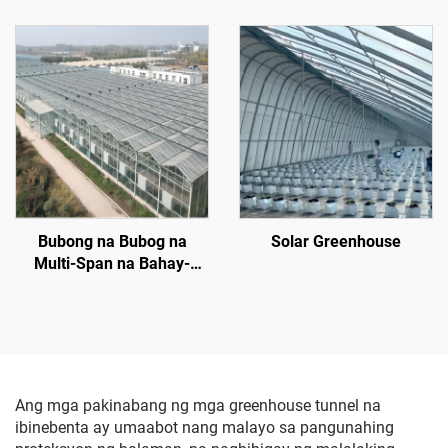
bahay-tanim para sa
bulaklak/strawberry/kamatis
na may sistema ng kontrol
sa temperatura/sistema
ng pagtatabing/sistema ng
irigasyon
Bubong na Bubog na
Solar Greenhouse
Multi-Span na Bahay-
tanim
Ang mga pakinabang ng mga greenhouse tunnel na
ibinebenta ay umaabot nang malayo sa pangunahing