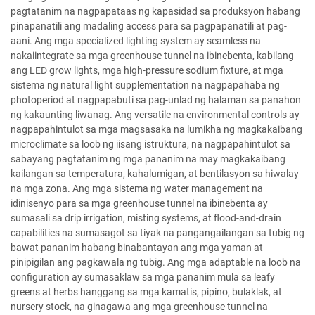
pagtatanim na nagpapataas ng kapasidad sa produksyon habang
pinapanatili ang madaling access para sa pagpapanatili at pag-
aani. Ang mga specialized lighting system ay seamless na
nakaiintegrate sa mga greenhouse tunnel na ibinebenta, kabilang
ang LED grow lights, mga high-pressure sodium fixture, at mga
sistema ng natural light supplementation na nagpapahaba ng
photoperiod at nagpapabuti sa pag-unlad ng halaman sa panahon
ng kakaunting liwanag. Ang versatile na environmental controls ay
nagpapahintulot sa mga magsasaka na lumikha ng magkakaibang
microclimate sa loob ng iisang istruktura, na nagpapahintulot sa
sabayang pagtatanim ng mga pananim na may magkakaibang
kailangan sa temperatura, kahalumigan, at bentilasyon sa hiwalay
na mga zona. Ang mga sistema ng water management na
idinisenyo para sa mga greenhouse tunnel na ibinebenta ay
sumasali sa drip irrigation, misting systems, at flood-and-drain
capabilities na sumasagot sa tiyak na pangangailangan sa tubig ng
bawat pananim habang binabantayan ang mga yaman at
pinipigilan ang pagkawala ng tubig. Ang mga adaptable na loob na
configuration ay sumasaklaw sa mga pananim mula sa leafy
greens at herbs hanggang sa mga kamatis, pipino, bulaklak, at
nursery stock, na ginagawa ang mga greenhouse tunnel na