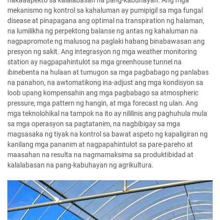
nakaaapekto sa kalalabasan na pang-kabuhayan. Ang mga
mekanismo ng kontrol sa kahaluman ay pumipigil sa mga fungal
disease at pinapagana ang optimal na transpiration ng halaman,
na lumilikha ng perpektong balanse ng antas ng kahaluman na
nagpapromote ng malusog na paglaki habang binabawasan ang
presyon ng sakit. Ang integrasyon ng mga weather monitoring
station ay nagpapahintulot sa mga greenhouse tunnel na
ibinebenta na hulaan at tumugon sa mga pagbabago ng panlabas
na panahon, na awtomatikong ina-adjust ang mga kondisyon sa
loob upang kompensahin ang mga pagbabago sa atmospheric
pressure, mga pattern ng hangin, at mga forecast ng ulan. Ang
mga teknolohikal na tampok na ito ay nililinis ang paghuhula mula
sa mga operasyon sa pagtatanim, na nagbibigay sa mga
magsasaka ng tiyak na kontrol sa bawat aspeto ng kapaligiran ng
kanilang mga pananim at nagpapahintulot sa pare-pareho at
maasahan na resulta na nagmamaksima sa produktibidad at
kalalabasan na pang-kabuhayan ng agrikultura.