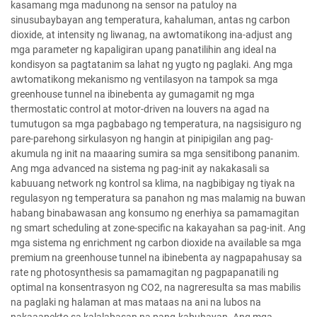
kasamang mga madunong na sensor na patuloy na
sinusubaybayan ang temperatura, kahaluman, antas ng carbon
dioxide, at intensity ng liwanag, na awtomatikong ina-adjust ang
mga parameter ng kapaligiran upang panatilihin ang ideal na
kondisyon sa pagtatanim sa lahat ng yugto ng paglaki. Ang mga
awtomatikong mekanismo ng ventilasyon na tampok sa mga
greenhouse tunnel na ibinebenta ay gumagamit ng mga
thermostatic control at motor-driven na louvers na agad na
tumutugon sa mga pagbabago ng temperatura, na nagsisiguro ng
pare-parehong sirkulasyon ng hangin at pinipigilan ang pag-
akumula ng init na maaaring sumira sa mga sensitibong pananim.
Ang mga advanced na sistema ng pag-init ay nakakasali sa
kabuuang network ng kontrol sa klima, na nagbibigay ng tiyak na
regulasyon ng temperatura sa panahon ng mas malamig na buwan
habang binabawasan ang konsumo ng enerhiya sa pamamagitan
ng smart scheduling at zone-specific na kakayahan sa pag-init. Ang
mga sistema ng enrichment ng carbon dioxide na available sa mga
premium na greenhouse tunnel na ibinebenta ay nagpapahusay sa
rate ng photosynthesis sa pamamagitan ng pagpapanatili ng
optimal na konsentrasyon ng CO2, na nagreresulta sa mas mabilis
na paglaki ng halaman at mas mataas na ani na lubos na