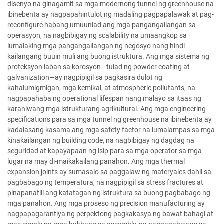
disenyo na ginagamit sa mga modernong tunnel ng greenhouse na
ibinebenta ay nagpapahintulot ng madaling pagpapalawak at pag-
reconfigure habang umuunlad ang mga pangangailangan sa
operasyon, na nagbibigay ng scalability na umaangkop sa
lumalaking mga pangangailangan ng negosyo nang hindi
kailangang buuin muli ang buong istruktura. Ang mga sistema ng
proteksyon laban sa korosyon—tulad ng powder coating at
galvanization—ay nagpipigil sa pagkasira dulot ng
kahalumigmigan, mga kemikal, at atmospheric pollutants, na
nagpapahaba ng operational lifespan nang malayo sa itaas ng
karaniwang mga istrukturang agrikultural. Ang mga engineering
specifications para sa mga tunnel ng greenhouse na ibinebenta ay
kadalasang kasama ang mga safety factor na lumalampas sa mga
kinakailangan ng building code, na nagbibigay ng dagdag na
seguridad at kapayapaan ng isip para sa mga operator sa mga
lugar na may di-maikakailang panahon. Ang mga thermal
expansion joints ay sumasalo sa paggalaw ng materyales dahil sa
pagbabago ng temperatura, na nagpipigil sa stress fractures at
pinapanatili ang katatagan ng istruktura sa buong pagbabago ng
mga panahon. Ang mga proseso ng precision manufacturing ay
nagpapagarantiya ng perpektong pagkakasya ng bawat bahagi at