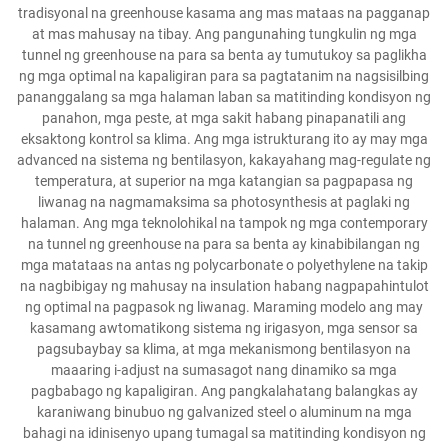
tradisyonal na greenhouse kasama ang mas mataas na pagganap
at mas mahusay na tibay. Ang pangunahing tungkulin ng mga
tunnel ng greenhouse na para sa benta ay tumutukoy sa paglikha
ng mga optimal na kapaligiran para sa pagtatanim na nagsisilbing
pananggalang sa mga halaman laban sa matitinding kondisyon ng
panahon, mga peste, at mga sakit habang pinapanatili ang
eksaktong kontrol sa klima. Ang mga istrukturang ito ay may mga
advanced na sistema ng bentilasyon, kakayahang mag-regulate ng
temperatura, at superior na mga katangian sa pagpapasa ng
liwanag na nagmamaksima sa photosynthesis at paglaki ng
halaman. Ang mga teknolohikal na tampok ng mga contemporary
na tunnel ng greenhouse na para sa benta ay kinabibilangan ng
mga matataas na antas ng polycarbonate o polyethylene na takip
na nagbibigay ng mahusay na insulation habang nagpapahintulot
ng optimal na pagpasok ng liwanag. Maraming modelo ang may
kasamang awtomatikong sistema ng irigasyon, mga sensor sa
pagsubaybay sa klima, at mga mekanismong bentilasyon na
maaaring i-adjust na sumasagot nang dinamiko sa mga
pagbabago ng kapaligiran. Ang pangkalahatang balangkas ay
karaniwang binubuo ng galvanized steel o aluminum na mga
bahagi na idinisenyo upang tumagal sa matitinding kondisyon ng