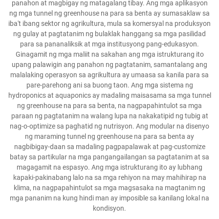
panahon at magbigay ng matagalang tibay. Ang mga aplikasyon
ng mga tunnel ng greenhouse na para sa benta ay sumasaklaw sa
iba't ibang sektor ng agrikultura, mula sa komersyal na produksyon
ng gulay at pagtatanim ng bulaklak hanggang sa mga pasilidad
para sa pananaliksik at mga institusyong pang-edukasyon.
Ginagamit ng mga maliit na sakahan ang mga istrukturang ito
upang palawigin ang panahon ng pagtatanim, samantalang ang
malalaking operasyon sa agrikultura ay umaasa sa kanila para sa
pare-parehong ani sa buong taon. Ang mga sistema ng
hydroponics at aquaponics ay madaling maisasama sa mga tunnel
ng greenhouse na para sa benta, na nagpapahintulot sa mga
paraan ng pagtatanim na walang lupa na nakakatipid ng tubig at
nag-o-optimize sa paghatid ng nutrisyon. Ang modular na disenyo
ng maraming tunnel ng greenhouse na para sa benta ay
nagbibigay-daan sa madaling pagpapalawak at pag-customize
batay sa partikular na mga pangangailangan sa pagtatanim at sa
magagamit na espasyo. Ang mga istrukturang ito ay lubhang
kapaki-pakinabang lalo na sa mga rehiyon na may mahihirap na
klima, na nagpapahintulot sa mga magsasaka na magtanim ng
mga pananim na kung hindi man ay imposible sa kanilang lokal na
kondisyon.