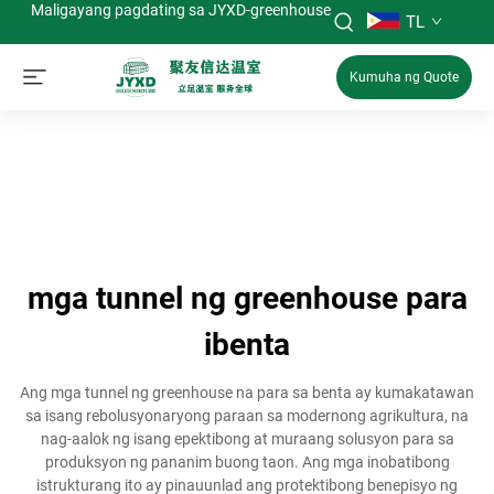
Maligayang pagdating sa JYXD-greenhouse
TL
Kumuha ng Quote
mga tunnel ng greenhouse para
ibenta
Ang mga tunnel ng greenhouse na para sa benta ay kumakatawan
sa isang rebolusyonaryong paraan sa modernong agrikultura, na
nag-aalok ng isang epektibong at muraang solusyon para sa
produksyon ng pananim buong taon. Ang mga inobatibong
istrukturang ito ay pinauunlad ang protektibong benepisyo ng