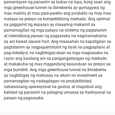
pamantayan ng pananim sa bukas na lupa, kung saan ang
mga greenhouse tunnel na ibinebenta ay gumagawa ng
mas malinis at mas pare-pareho ang produkto na may mas
mataas na presyo sa kompetitibong merkado. Ang optimal
na paggamit ng espasyo ay maaaring makamit sa
pamamagitan ng mga patayo na sistema ng pagtatanim
at intensibong paraan ng pagsasaka na nagmamaksima
sa ani bawat square foot. Ang maasahan na kapaligiran sa
pagtatanim ay nagpapahintulot ng tiyak na pagpaplano at
pag-iiskedyul, na nagbibigay-daan sa mga magsasaka na
i-sync ang kanilang ani sa pangangailangan ng merkado
at makakuha ng mas magandang kasunduan sa presyo sa
mga bumibili. Ang mga greenhouse tunnel na ibinebenta
ay nagbibigay ng mahusay na return on investment sa
pamamagitan ng nadagdagan na produktibidad,
nabawasang operasyonal na gastos, at mapabuti ang
kalidad ng pananim na palaging umaasa sa tradisyonal na
paraan ng pagsasaka.