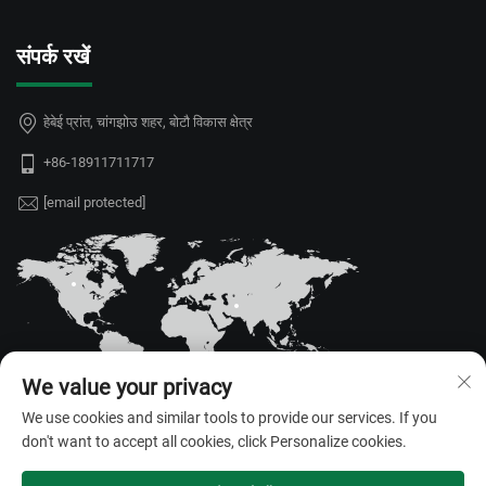
संपर्क रखें
हेबेई प्रांत, चांगझोउ शहर, बोटौ विकास क्षेत्र
+86-18911711717
[email protected]
We value your privacy
We use cookies and similar tools to provide our services. If you
don't want to accept all cookies, click Personalize cookies.
कॉपीराइट © 2026 हेबेई जूयोउ ज़िन्दा ग्रीनहाउस सुविधाएँ कं, लिमिटेड। सर्वाधिकार
सुरक्षित। —
गोपनीयता नीति