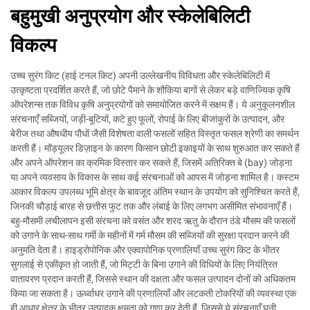
बहुमुखी अनुप्रयोग और स्केलेबिलिटी
विकल्प
उच्च सुरंग किट (हाई टनल किट) अपनी उल्लेखनीय विविधता और स्केलेबिलिटी में
उत्कृष्टता प्रदर्शित करते हैं, जो छोटे पैमाने के शौकिया बागों से लेकर बड़े वाणिज्यिक कृषि
ऑपरेशन्स तक विविध कृषि अनुप्रयोगों को समायोजित करने में सक्षम हैं। ये अनुकूलनशील
संरचनाएँ सब्जियों, जड़ी-बूटियों, कटे हुए फूलों, रोपाई के लिए बीजांकुरों के उत्पादन, और
बेरीज तथा औषधीय पौधों जैसी विशेषता वाली फसलों सहित विस्तृत फसल श्रेणी का समर्थन
करती हैं। मॉड्यूलर डिज़ाइन के कारण किसान छोटी इकाइयों के साथ शुरुआत कर सकते हैं
और अपने ऑपरेशन का क्रमिक विस्तार कर सकते हैं, जिसमें अतिरिक्त बे (bay) जोड़ना
या अपने व्यवसाय के विकास के साथ कई संरचनाओं को आपस में जोड़ना शामिल है। कस्टम
आकार विकल्प उपलब्ध भूमि क्षेत्र के बावजूद अंतिम स्थान के उपयोग को सुनिश्चित करते हैं,
जिनकी चौड़ाई बारह से छत्तीस फुट तक और लंबाई के लिए लगभग असीमित संभावनाएँ हैं।
बहु-मौसमी लचीलापन इसी संरचना को वसंत और शरद ऋतु के दौरान ठंडे मौसम की फसलों
को उगाने के साथ-साथ गर्मी के महीनों में गर्म मौसम की सब्जियों की सुरक्षा प्रदान करने की
अनुमति देता है। हाइड्रोपोनिक और एक्वापोनिक प्रणालियाँ उच्च सुरंग किट के भीतर
सुगलाई से एकीकृत हो जाती हैं, जो मिट्टी के बिना उगाने की विधियों के लिए नियंत्रित
वातावरण प्रदान करती हैं, जिससे स्थान की दक्षता और फसल उत्पादन दोनों को अधिकतम
किया जा सकता है। ऊर्ध्वाधर उगाने की प्रणालियाँ और लटकती टोकरियों की व्यवस्था एक
ही आधार क्षेत्र के भीतर उत्पादक क्षमता को गुणा कर देती हैं, जिससे ये संरचनाएँ घनी