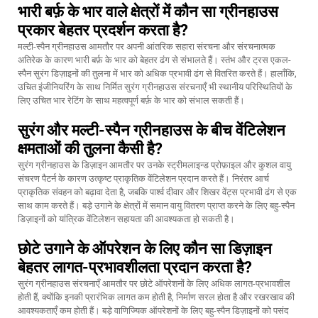
भारी बर्फ़ के भार वाले क्षेत्रों में कौन सा ग्रीनहाउस
प्रकार बेहतर प्रदर्शन करता है?
मल्टी-स्पैन ग्रीनहाउस आमतौर पर अपनी आंतरिक सहारा संरचना और संरचनात्मक
अतिरेक के कारण भारी बर्फ़ के भार को बेहतर ढंग से संभालते हैं। स्तंभ और ट्रस एकल-
स्पैन सुरंग डिज़ाइनों की तुलना में भार को अधिक प्रभावी ढंग से वितरित करते हैं। हालाँकि,
उचित इंजीनियरिंग के साथ निर्मित सुरंग ग्रीनहाउस संरचनाएँ भी स्थानीय परिस्थितियों के
लिए उचित भार रेटिंग के साथ महत्वपूर्ण बर्फ़ के भार को संभाल सकती हैं।
सुरंग और मल्टी-स्पैन ग्रीनहाउस के बीच वेंटिलेशन
क्षमताओं की तुलना कैसी है?
सुरंग ग्रीनहाउस के डिज़ाइन आमतौर पर उनके स्ट्रीमलाइन्ड प्रोफ़ाइल और कुशल वायु
संचरण पैटर्न के कारण उत्कृष्ट प्राकृतिक वेंटिलेशन प्रदान करते हैं। निरंतर आर्च
प्राकृतिक संवहन को बढ़ावा देता है, जबकि पार्श्व दीवार और शिखर वेंट्स प्रभावी ढंग से एक
साथ काम करते हैं। बड़े उगाने के क्षेत्रों में समान वायु वितरण प्राप्त करने के लिए बहु-स्पैन
डिज़ाइनों को यांत्रिक वेंटिलेशन सहायता की आवश्यकता हो सकती है।
छोटे उगाने के ऑपरेशन के लिए कौन सा डिज़ाइन
बेहतर लागत-प्रभावशीलता प्रदान करता है?
सुरंग ग्रीनहाउस संरचनाएँ आमतौर पर छोटे ऑपरेशनों के लिए अधिक लागत-प्रभावशील
होती हैं, क्योंकि इनकी प्रारंभिक लागत कम होती है, निर्माण सरल होता है और रखरखाव की
आवश्यकताएँ कम होती हैं। बड़े वाणिज्यिक ऑपरेशनों के लिए बहु-स्पैन डिज़ाइनों को पसंद