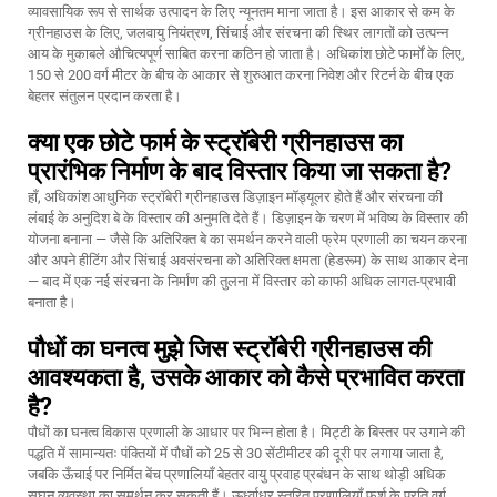
व्यावसायिक रूप से सार्थक उत्पादन के लिए न्यूनतम माना जाता है। इस आकार से कम के
ग्रीनहाउस के लिए, जलवायु नियंत्रण, सिंचाई और संरचना की स्थिर लागतों को उत्पन्न
आय के मुकाबले औचित्यपूर्ण साबित करना कठिन हो जाता है। अधिकांश छोटे फार्मों के लिए,
150 से 200 वर्ग मीटर के बीच के आकार से शुरुआत करना निवेश और रिटर्न के बीच एक
बेहतर संतुलन प्रदान करता है।
क्या एक छोटे फार्म के स्ट्रॉबेरी ग्रीनहाउस का
प्रारंभिक निर्माण के बाद विस्तार किया जा सकता है?
हाँ, अधिकांश आधुनिक स्ट्रॉबेरी ग्रीनहाउस डिज़ाइन मॉड्यूलर होते हैं और संरचना की
लंबाई के अनुदिश बे के विस्तार की अनुमति देते हैं। डिज़ाइन के चरण में भविष्य के विस्तार की
योजना बनाना — जैसे कि अतिरिक्त बे का समर्थन करने वाली फ्रेम प्रणाली का चयन करना
और अपने हीटिंग और सिंचाई अवसंरचना को अतिरिक्त क्षमता (हेडरूम) के साथ आकार देना
— बाद में एक नई संरचना के निर्माण की तुलना में विस्तार को काफी अधिक लागत-प्रभावी
बनाता है।
पौधों का घनत्व मुझे जिस स्ट्रॉबेरी ग्रीनहाउस की
आवश्यकता है, उसके आकार को कैसे प्रभावित करता
है?
पौधों का घनत्व विकास प्रणाली के आधार पर भिन्न होता है। मिट्टी के बिस्तर पर उगाने की
पद्धति में सामान्यतः पंक्तियों में पौधों को 25 से 30 सेंटीमीटर की दूरी पर लगाया जाता है,
जबकि ऊँचाई पर निर्मित बेंच प्रणालियाँ बेहतर वायु प्रवाह प्रबंधन के साथ थोड़ी अधिक
सघन व्यवस्था का समर्थन कर सकती हैं। ऊर्ध्वाधर स्तरित प्रणालियाँ फर्श के प्रति वर्ग