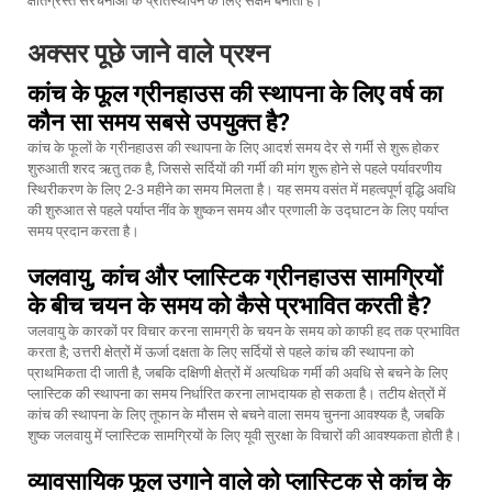
क्षतिग्रस्त संरचनाओं के प्रतिस्थापन के लिए सक्षम बनाती है।
अक्सर पूछे जाने वाले प्रश्न
कांच के फूल ग्रीनहाउस की स्थापना के लिए वर्ष का
कौन सा समय सबसे उपयुक्त है?
कांच के फूलों के ग्रीनहाउस की स्थापना के लिए आदर्श समय देर से गर्मी से शुरू होकर
शुरुआती शरद ऋतु तक है, जिससे सर्दियों की गर्मी की मांग शुरू होने से पहले पर्यावरणीय
स्थिरीकरण के लिए 2-3 महीने का समय मिलता है। यह समय वसंत में महत्वपूर्ण वृद्धि अवधि
की शुरुआत से पहले पर्याप्त नींव के शुष्कन समय और प्रणाली के उद्घाटन के लिए पर्याप्त
समय प्रदान करता है।
जलवायु, कांच और प्लास्टिक ग्रीनहाउस सामग्रियों
के बीच चयन के समय को कैसे प्रभावित करती है?
जलवायु के कारकों पर विचार करना सामग्री के चयन के समय को काफी हद तक प्रभावित
करता है; उत्तरी क्षेत्रों में ऊर्जा दक्षता के लिए सर्दियों से पहले कांच की स्थापना को
प्राथमिकता दी जाती है, जबकि दक्षिणी क्षेत्रों में अत्यधिक गर्मी की अवधि से बचने के लिए
प्लास्टिक की स्थापना का समय निर्धारित करना लाभदायक हो सकता है। तटीय क्षेत्रों में
कांच की स्थापना के लिए तूफान के मौसम से बचने वाला समय चुनना आवश्यक है, जबकि
शुष्क जलवायु में प्लास्टिक सामग्रियों के लिए यूवी सुरक्षा के विचारों की आवश्यकता होती है।
व्यावसायिक फूल उगाने वाले को प्लास्टिक से कांच के