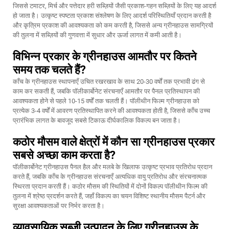
जिससे टमाटर, मिर्च और पत्तेदार हरी सब्ज़ियों जैसी प्रकाश-गहन सब्ज़ियों के लिए यह आदर्श
हो जाता है। उत्कृष्ट स्पष्टता प्रकाश संश्लेषण के लिए आदर्श परिस्थितियाँ प्रदान करती है
और कृत्रिम प्रकाश की आवश्यकता को कम करती है, जिससे अन्य ग्रीनहाउस सामग्रियों
की तुलना में सब्ज़ियों की गुणवत्ता में सुधार और ऊर्जा लागत में कमी आती है।
विभिन्न प्रकार के ग्रीनहाउस आमतौर पर कितने
समय तक चलते हैं?
काँच के ग्रीनहाउस स्थापनाएँ उचित रखरखाव के साथ 20-30 वर्षों तक प्रभावी ढंग से
काम कर सकती हैं, जबकि पॉलीकार्बोनेट संरचनाएँ आमतौर पर पैनल प्रतिस्थापन की
आवश्यकता होने से पहले 10-15 वर्षों तक चलती हैं। पॉलीथीन फिल्म ग्रीनहाउस को
प्रत्येक 3-4 वर्षों में आवरण प्रतिस्थापित करने की आवश्यकता होती है, जिससे काँच उच्च
प्रारंभिक लागत के बावजूद सबसे टिकाऊ दीर्घकालिक विकल्प बन जाता है।
कठोर मौसम वाले क्षेत्रों में कौन सा ग्रीनहाउस प्रकार
सबसे अच्छा काम करता है?
पॉलीकार्बोनेट ग्रीनहाउस पैनल हैल और मलबे के खिलाफ उत्कृष्ट प्रभाव प्रतिरोध प्रदान
करते हैं, जबकि काँच के ग्रीनहाउस संरचनाएँ अत्यधिक वायु प्रतिरोध और संरचनात्मक
स्थिरता प्रदान करती हैं। कठोर मौसम की स्थितियों में दोनों विकल्प पॉलीथीन फिल्म की
तुलना में श्रेष्ठ प्रदर्शन करते हैं, जहाँ विकल्प का चयन विशिष्ट स्थानीय मौसम पैटर्न और
सुरक्षा आवश्यकताओं पर निर्भर करता है।
व्यावसायिक सब्जी उत्पादन के लिए ग्रीनहाउस के