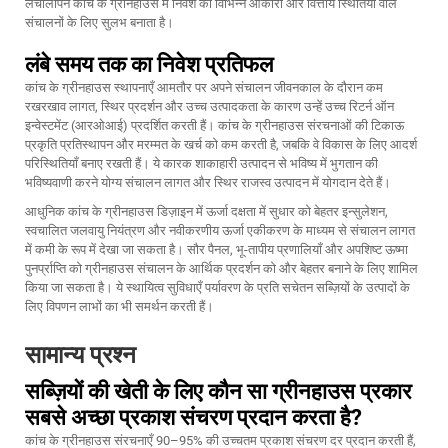
लचीलापन कांच के ग्रीनहाउस में निवेश को विभिन्न आकारों और वित्तीय स्थितियों वाले
संचालनों के लिए सुलभ बनाता है।
लंबे समय तक का निवेश प्रतिफल
कांच के ग्रीनहाउस स्थापनाएँ आमतौर पर अपने संचालन जीवनकाल के दौरान कम
रखरखाव लागत, स्थिर प्रदर्शन और उच्च उत्पादकता के कारण उन्हें उच्च रिटर्न ऑन
इन्वेस्टमेंट (आरओआई) प्रदर्शित करती हैं। कांच के ग्रीनहाउस संरचनाओं की टिकाऊ
प्रकृति प्रतिस्थापन और मरम्मत के खर्च को कम करती है, जबकि वे विकास के लिए आदर्श
परिस्थितियाँ बनाए रखती हैं। ये कारक शाकाहारी उत्पादन से भविष्य में भुगतान की
भविष्यवाणी करने योग्य संचालन लागत और स्थिर राजस्व उत्पादन में योगदान देते हैं।
आधुनिक कांच के ग्रीनहाउस डिज़ाइन में ऊर्जा दक्षता में सुधार को बेहतर इन्सुलेशन,
स्वचालित जलवायु नियंत्रण और नवीकरणीय ऊर्जा एकीकरण के माध्यम से संचालन लागत
में कमी के रूप में देखा जा सकता है। सौर पैनल, भू-तापीय प्रणालियाँ और अपशिष्ट ऊष्मा
पुनर्प्राप्ति को ग्रीनहाउस संचालन के आर्थिक प्रदर्शन को और बेहतर बनाने के लिए शामिल
किया जा सकता है। ये स्थायित्व सुविधाएँ पर्यावरण के प्रति सचेतन सब्ज़ियों के उत्पादों के
लिए विपणन लाभों का भी समर्थन करती हैं।
सामान्य प्रश्न
सब्ज़ियों की खेती के लिए कौन सा ग्रीनहाउस प्रकार
सबसे अच्छा प्रकाश संचरण प्रदान करता है?
कांच के ग्रीनहाउस संरचनाएँ 90–95% की उच्चतम प्रकाश संचरण दर प्रदान करती हैं,