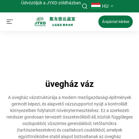
Üdvözöljük a JYXD-zöldházban
HU
Árajánlat kérése
üvegház váz
A üvegház vázstruktúrája a modern mezőgazdasági építmények
gerincét képezi, és alapvető vázszupportot nyújt a kontrollált
környezetben folytatott növénytermesztéshez. Ez a szerkezeti
rendszer gondosan tervezett összetevőkből áll, köztük függőleges
oszlopokból, vízszintes gerendákból, tetőtartókra
(tartószerkezetekre) és csatlakozó csuklókból, amelyek
együttműködve stabil alapot biztosítanak az üvegház