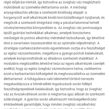
régió időjárási mintáit, így biztosítva az üvegház váz megbízható
működését az üzemelési élettartama során. A minőségi
anyagválasztás alkotja a szerkezeti kiválóság alapját: a
horganyzott acél alkatrészek kiváló korrózióállóságot nyújtanak, és
megőrzik a szerkezeti integritást még a páratartalommal terhelt
növénytermesztési környezetben is. Az üvegház váz pontosságra
épülő gyártási technikákat alkalmaz, amelyek konzisztens
minőséget és pontos alkatrész-méreteket biztosítanak, így lehetővé
téve a zavartalan összeszerelést és az optimális teljesítményt. A
stratégiai csatlakozástervezés egyenletesen osztja el a feszültséget
az egész vázszerkezeten, megelőzve a gyenge pontok kialakulását,
amelyek kompromittálnák az általános szerkezeti stabilitást. A
moduláris megközelítés lehetővé teszi az egyes alkatrészek cseréjét
anélkül, hogy az egész üvegház vázrendszerre hatna, csökkentve
ezzel a karbantartási költségeket és meghosszabbítva az üzemelési
élettartamot. A hőtágulásra való tekintettel történő tervezés
megakadályozza a hőmérséklet-ingadozások során fellépő
feszültségrepedések kialakulását, így biztosítva, hogy az üvegház
váz az évszakváltások során is megtartsa igaz állását és szerkezeti
szilárdságát. A gyártás során alkalmazott minőségellenőrzési
intézkedések garantálják, hogy minden üvegház vázalkatrész