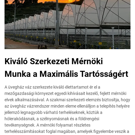
Kiváló Szerkezeti Mérnöki
Munka a Maximális Tartósságért
A üvegház váz szerkezete kiváló élettartamot ér el a
mezőgazdasági környezet egyedi kihívásait kezelő, fejlett mérnöki
elvek alkalmazásával. A szakmai szerkezeti elemzés biztosítja, hogy
az üvegház vázrendszer minden eleme ellenálljon a telepítés helyére
jellemző legnagyobb várható terheléseknek, köztük a
hólerakódásnak, a szélnyomásnak és a földrengési
tevékenységnek. A mérnöki folyamat részletes
terhelésszámításokat foglal magában, amelyek figyelembe veszik a