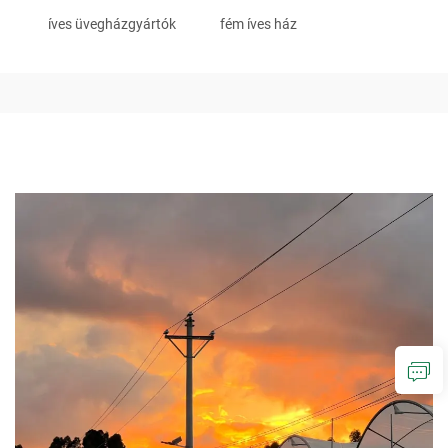
íves üvegházgyártók
fém íves ház