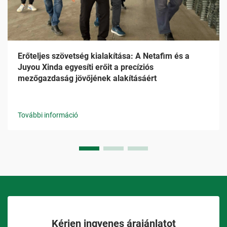
Erőteljes szövetség kialakítása: A Netafim és a
Juyou Xinda egyesíti erőit a precíziós
mezőgazdaság jövőjének alakításáért
További információ
Kérjen ingyenes árajánlatot