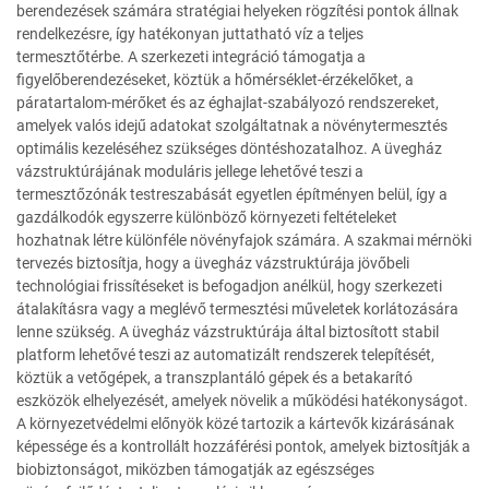
berendezések számára stratégiai helyeken rögzítési pontok állnak
rendelkezésre, így hatékonyan juttatható víz a teljes
termesztőtérbe. A szerkezeti integráció támogatja a
figyelőberendezéseket, köztük a hőmérséklet-érzékelőket, a
páratartalom-mérőket és az éghajlat-szabályozó rendszereket,
amelyek valós idejű adatokat szolgáltatnak a növénytermesztés
optimális kezeléséhez szükséges döntéshozatalhoz. A üvegház
vázstruktúrájának moduláris jellege lehetővé teszi a
termesztőzónák testreszabását egyetlen építményen belül, így a
gazdálkodók egyszerre különböző környezeti feltételeket
hozhatnak létre különféle növényfajok számára. A szakmai mérnöki
tervezés biztosítja, hogy a üvegház vázstruktúrája jövőbeli
technológiai frissítéseket is befogadjon anélkül, hogy szerkezeti
átalakításra vagy a meglévő termesztési műveletek korlátozására
lenne szükség. A üvegház vázstruktúrája által biztosított stabil
platform lehetővé teszi az automatizált rendszerek telepítését,
köztük a vetőgépek, a transzplantáló gépek és a betakarító
eszközök elhelyezését, amelyek növelik a működési hatékonyságot.
A környezetvédelmi előnyök közé tartozik a kártevők kizárásának
képessége és a kontrollált hozzáférési pontok, amelyek biztosítják a
biobiztonságot, miközben támogatják az egészséges