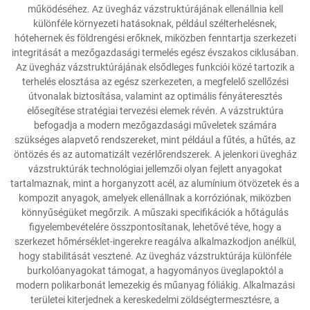
működéséhez. Az üvegház vázstruktúrájának ellenállnia kell
különféle környezeti hatásoknak, például szélterhelésnek,
hótehernek és földrengési erőknek, miközben fenntartja szerkezeti
integritását a mezőgazdasági termelés egész évszakos ciklusában.
Az üvegház vázstruktúrájának elsődleges funkciói közé tartozik a
terhelés elosztása az egész szerkezeten, a megfelelő szellőzési
útvonalak biztosítása, valamint az optimális fényáteresztés
elősegítése stratégiai tervezési elemek révén. A vázstruktúra
befogadja a modern mezőgazdasági műveletek számára
szükséges alapvető rendszereket, mint például a fűtés, a hűtés, az
öntözés és az automatizált vezérlőrendszerek. A jelenkori üvegház
vázstruktúrák technológiai jellemzői olyan fejlett anyagokat
tartalmaznak, mint a horganyzott acél, az alumínium ötvözetek és a
kompozit anyagok, amelyek ellenállnak a korróziónak, miközben
könnyűségüket megőrzik. A műszaki specifikációk a hőtágulás
figyelembevételére összpontosítanak, lehetővé téve, hogy a
szerkezet hőmérséklet-ingerekre reagálva alkalmazkodjon anélkül,
hogy stabilitását vesztené. Az üvegház vázstruktúrája különféle
burkolóanyagokat támogat, a hagyományos üveglapoktól a
modern polikarbonát lemezekig és műanyag fóliákig. Alkalmazási
területei kiterjednek a kereskedelmi zöldségtermesztésre, a