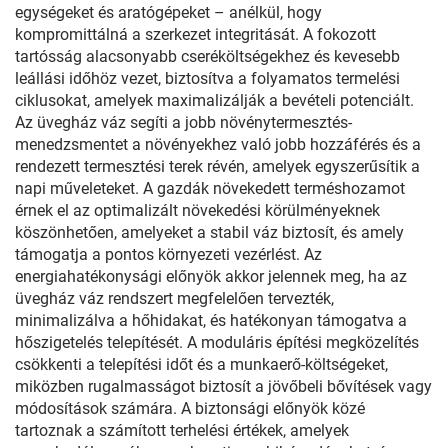
egységeket és aratógépeket – anélkül, hogy
kompromittálná a szerkezet integritását. A fokozott
tartósság alacsonyabb cseréköltségekhez és kevesebb
leállási időhöz vezet, biztosítva a folyamatos termelési
ciklusokat, amelyek maximalizálják a bevételi potenciált.
Az üvegház váz segíti a jobb növénytermesztés-
menedzsmentet a növényekhez való jobb hozzáférés és a
rendezett termesztési terek révén, amelyek egyszerűsítik a
napi műveleteket. A gazdák növekedett terméshozamot
érnek el az optimalizált növekedési körülményeknek
köszönhetően, amelyeket a stabil váz biztosít, és amely
támogatja a pontos környezeti vezérlést. Az
energiahatékonysági előnyök akkor jelennek meg, ha az
üvegház váz rendszert megfelelően tervezték,
minimalizálva a hőhidakat, és hatékonyan támogatva a
hőszigetelés telepítését. A moduláris építési megközelítés
csökkenti a telepítési időt és a munkaerő-költségeket,
miközben rugalmasságot biztosít a jövőbeli bővítések vagy
módosítások számára. A biztonsági előnyök közé
tartoznak a számított terhelési értékek, amelyek