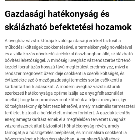
Gazdasági hatékonyság és
skálázható befektetési hozamok
A üvegház vázstruktúrája kiváló gazdasági értéket biztosít a
működési költségek csökkentésével, a termelékenység növelésével
és a vállalkozás növekedési célokkal összhangban álló, skálázható
bővítési lehetőséggel. A minőségi üvegház vázrendszerbe történő
kezdeti beruházás hosszú távú megtérülést eredményez, mivel a
rendszer megnövelt üzemideje csökkenti a cserék költségét, és
évtizedekre szóló mezőgazdasági termelés során csökkenti a
karbantartási kiadásokat. A modern üvegház vázstruktúrák
szerkezeti hatékonysága optimalizálja az anyagfelhasználást
anélkül, hogy kompromisszumot kötnénk a teljesítményben, így
költséghatékony építést tesz lehetővé, amely maximális termesztési
területet biztosít a befektetett minden forintért. A gazdák jelentős
energiamegtakarítást érnek el a megfelelően tervezett üvegház
vázrendszerek által biztosított hőhatékonyság révén, amely
támogatja a hőszigetelés beépítését, és minimálisra csökkenti a
hőveszteséget a hideg évszakokban. A munkaerő-költségek