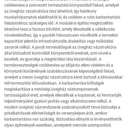
csökkenése a szervezett termesztési környezetből fakad, amelyet
az üvegház vázstruktúra tesz lehetővé, így hatékony
munkafolyamatok alakíthatók ki, és csökken a rutin karbantartási
feladatokhoz szükséges idő. A moduláris építési megközelítés
lehetővé teszi a fázisos bővítést, amely illeszkedik a vállalkozás
növekedéséhez, így a gazdák fokozatosan növelhetik a termelési
kapacitást jelentős infrastrukturális átalakítás vagy működési
zavarok nélkül. A javult termésátlagok az üvegház vázstruktúra
által biztosított kontrollált környezetből erednek, ami növeli a
bevételt, és gyorsítja a megtérülési ráta kiszámítását. A
termésveszteségek csökkenése az időjárás elleni védelem és a
környezeti körülmények szabályozásának képességéből fakad,
amelyet a merev üvegház vázstruktúra keret biztosít a kihívásokkal
teli termesztési időszakokban. A karbantartási költségek
megtakarítása a minőségi üvegház vázkomponensek
tartósságából ered, amelyek ellenállnak a kopásnak, és fenntartják
teljesítményüket gyakori javítás vagy alkatrészcsere nélkül. A
modern üvegház vázrendszerek szabványosított terve biztosítja a
pótalkatrészek elérhetőségét és versenyképes árát, amikor
karbantartásra van szükség. Biztosítási előnyök is érvényesíthetők
olyan építmények esetében, amelyeket mérnöki szempontból