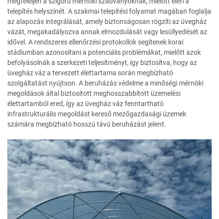
megfeleljen a szigorú mérnöki szabványoknak, mielőtt eléri a
telepítés helyszínét. A szakmai telepítési folyamat magában foglalja
az alapozás integrálását, amely biztonságosan rögzíti az üvegház
vázát, megakadályozva annak elmozdulását vagy lesüllyedését az
idővel. A rendszeres ellenőrzési protokollok segítenek korai
stádiumban azonosítani a potenciális problémákat, mielőtt azok
befolyásolnák a szerkezeti teljesítményt, így biztosítva, hogy az
üvegház váz a tervezett élettartama során megbízható
szolgáltatást nyújtson. A beruházás védelme a minőségi mérnöki
megoldások által biztosított meghosszabbított üzemelési
élettartamból ered, így az üvegház váz fenntartható
infrastrukturális megoldást kereső mezőgazdasági üzemek
számára megbízható hosszú távú beruházást jelent.