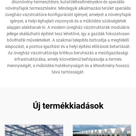
dísznövény-termesztésre, kutatólétesítményekre és speciális
növényfajok termesztésére. Mindegyik alkalmazási terület speciális
üvegház-vázstruktúra-konfigurációt igényel, amelyet a növényfajok
igényei, a helyi éghajlati viszonyok és a működési szükségletek
alapján alakítanak ki. A modern üvegház vázstruktúrák moduláris
jellege skálázható építést tesz lehetővé, így a gazdák fokozatosan
bővíthetik műveleteiket. A szakmai telepítés biztosítja a megfelelő
alapozást, a pontos igazítást és a helyi építési előírások betartását.
Az üvegház vázstruktúrája kritikus beruházás a mezőgazdasági
infrastruktúrába, amely közvetlenül befolyásolja a termés
mennyiségét, a működési hatékonyságot és a létesítmény hosszú
távú tartósságát.
Új termékkiadások