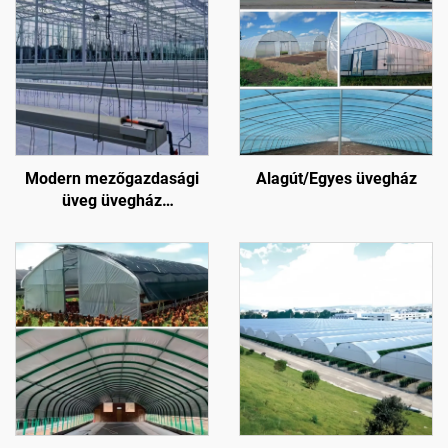
Modern mezőgazdasági
Alagút/Egyes üvegház
üveg üvegház
virágokhoz/eperhez/paradicsomhoz
hőmérsékletszabályozó
rendszerrel/árnyékoló
rendszerrel/
öntözőrendszerrel