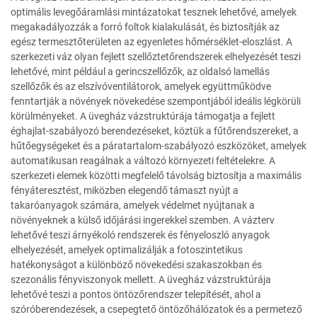
optimális levegőáramlási mintázatokat tesznek lehetővé, amelyek
megakadályozzák a forró foltok kialakulását, és biztosítják az
egész termesztőterületen az egyenletes hőmérséklet-eloszlást. A
szerkezeti váz olyan fejlett szellőztetőrendszerek elhelyezését teszi
lehetővé, mint például a gerincszellőzők, az oldalsó lamellás
szellőzők és az elszívóventilátorok, amelyek együttműködve
fenntartják a növények növekedése szempontjából ideális légkörüli
körülményeket. A üvegház vázstruktúrája támogatja a fejlett
éghajlat-szabályozó berendezéseket, köztük a fűtőrendszereket, a
hűtőegységeket és a páratartalom-szabályozó eszközöket, amelyek
automatikusan reagálnak a változó környezeti feltételekre. A
szerkezeti elemek közötti megfelelő távolság biztosítja a maximális
fényáteresztést, miközben elegendő támaszt nyújt a
takaróanyagok számára, amelyek védelmet nyújtanak a
növényeknek a külső időjárási ingerekkel szemben. A vázterv
lehetővé teszi árnyékoló rendszerek és fényeloszló anyagok
elhelyezését, amelyek optimalizálják a fotoszintetikus
hatékonyságot a különböző növekedési szakaszokban és
szezonális fényviszonyok mellett. A üvegház vázstruktúrája
lehetővé teszi a pontos öntözőrendszer telepítését, ahol a
szóróberendezések, a csepegtető öntözőhálózatok és a permetező