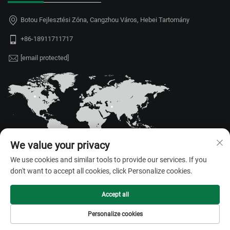
Botou Fejlesztési Zóna, Cangzhou Város, Hebei Tartomány
+86-18911711717
[email protected]
We value your privacy
We use cookies and similar tools to provide our services. If you
don't want to accept all cookies, click Personalize cookies.
Szerzői jog © 2026 Hebei Juyou Xinda Greenhouse Facilities Co., Ltd.
Minden jog fenntartva. —
Adatvédelmi irányelvek
Accept all
Personalize cookies