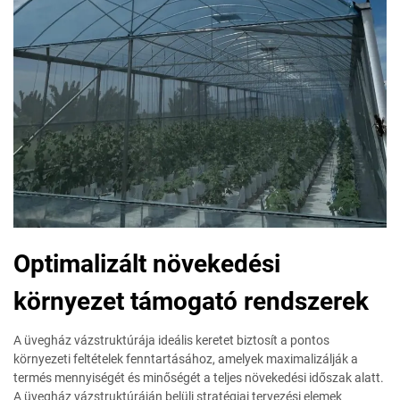
Optimalizált növekedési
környezet támogató rendszerek
A üvegház vázstruktúrája ideális keretet biztosít a pontos
környezeti feltételek fenntartásához, amelyek maximalizálják a
termés mennyiségét és minőségét a teljes növekedési időszak alatt.
A üvegház vázstruktúráján belüli stratégiai tervezési elemek