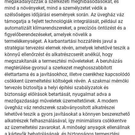
megakadályozzák a szerkezeti meghibásodásokat, és
mind a növényeket, mind a személyzetet védik a
szélsőséges időjárási események során. Az üvegház váz
támogatja a fejlett technológiák integrálását, például az
automatizált klímarendszereket, a precíziós öntözést és a
figyelőberendezéseket, amelyek növelik a
termelékenységet. A karbantartási hozzáférés javul a
stratégiai tervezési elemek révén, amelyek lehetővé teszik a
könnyű ellenőrzést és alkatrészcserét anélkül, hogy
megszakítanák a termesztési műveleteket. A beruházás
megtérülése gyorsul a szerkezet meghosszabbított
élettartama és a javításokhoz, illetve cserékhez kapcsolódó
csökkent üzemeltetési költségek révén. A szakmai mérnöki
tervezés biztosítja a helyi építési szabályzatok és
biztonsági előírások betartását, nyugalmat adva a
mezőgazdasági műveletek üzemeltetőinek. A modern
üvegház váz rendszerek szabványosított alkatrészei
lehetővé teszik a gyors javításokat a könnyen beszerezhető
alkatrészek felhasználásával, így minimálisra csökkentve
az üzemeltetési zavarokat. A minőségi anyagok ellenállnak
a kártevők behatolásának, és biztonságos termesztési