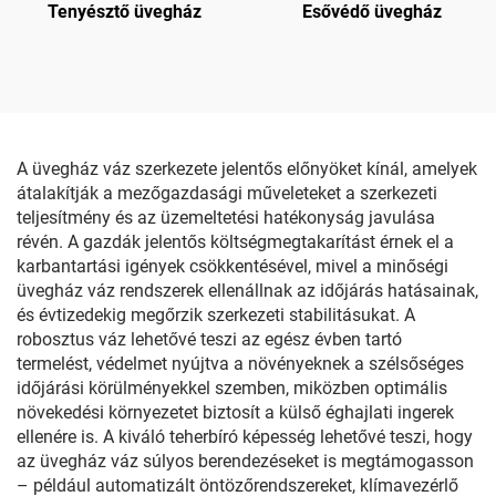
Tenyésztő üvegház
Esővédő üvegház
A üvegház váz szerkezete jelentős előnyöket kínál, amelyek
átalakítják a mezőgazdasági műveleteket a szerkezeti
teljesítmény és az üzemeltetési hatékonyság javulása
révén. A gazdák jelentős költségmegtakarítást érnek el a
karbantartási igények csökkentésével, mivel a minőségi
üvegház váz rendszerek ellenállnak az időjárás hatásainak,
és évtizedekig megőrzik szerkezeti stabilitásukat. A
robosztus váz lehetővé teszi az egész évben tartó
termelést, védelmet nyújtva a növényeknek a szélsőséges
időjárási körülményekkel szemben, miközben optimális
növekedési környezetet biztosít a külső éghajlati ingerek
ellenére is. A kiváló teherbíró képesség lehetővé teszi, hogy
az üvegház váz súlyos berendezéseket is megtámogasson
– például automatizált öntözőrendszereket, klímavezérlő