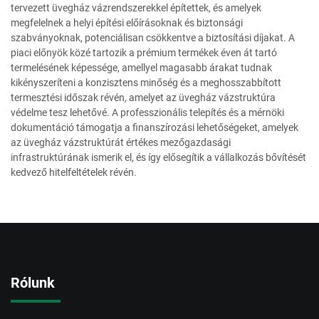
tervezett üvegház vázrendszerekkel építettek, és amelyek
megfelelnek a helyi építési előírásoknak és biztonsági
szabványoknak, potenciálisan csökkentve a biztosítási díjakat. A
piaci előnyök közé tartozik a prémium termékek éven át tartó
termelésének képessége, amellyel magasabb árakat tudnak
kikényszeríteni a konzisztens minőség és a meghosszabbított
termesztési időszak révén, amelyet az üvegház vázstruktúra
védelme tesz lehetővé. A professzionális telepítés és a mérnöki
dokumentáció támogatja a finanszírozási lehetőségeket, amelyek
az üvegház vázstruktúrát értékes mezőgazdasági
infrastruktúrának ismerik el, és így elősegítik a vállalkozás bővítését
kedvező hitelfeltételek révén.
Rólunk