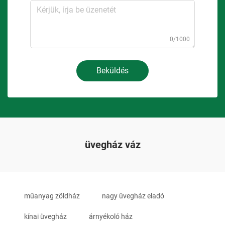
0/1000
Beküldés
üvegház váz
műanyag zöldház
nagy üvegház eladó
kínai üvegház
árnyékoló ház