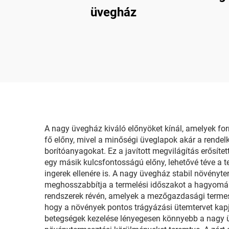
üvegház
A nagy üvegház kiváló előnyöket kínál, amelyek fo
fő előny, mivel a minőségi üveglapok akár a rende
borítóanyagokat. Ez a javított megvilágítás erősít
egy másik kulcsfontosságú előny, lehetővé téve a te
ingerek ellenére is. A nagy üvegház stabil növényt
meghosszabbítja a termelési időszakot a hagyomány
rendszerek révén, amelyek a mezőgazdasági termeszt
hogy a növények pontos trágyázási ütemtervet kapj
betegségek kezelése lényegesen könnyebb a nagy ü