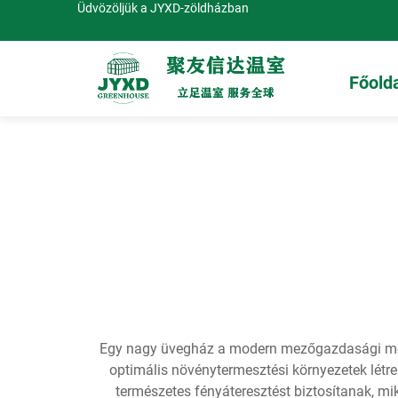
Üdvözöljük a JYXD-zöldházban
Főold
Egy nagy üvegház a modern mezőgazdasági mérn
optimális növénytermesztési környezetek lét
természetes fényáteresztést biztosítanak, mi