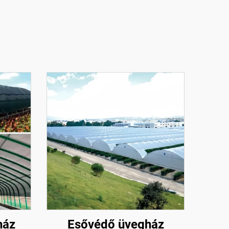
ház
Esővédő üvegház