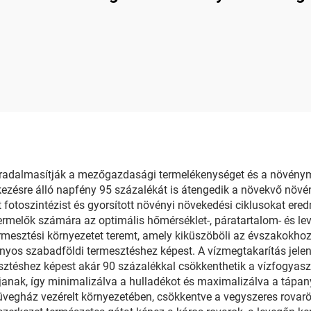
rradalmasítják a mezőgazdasági termelékenységet és a növénymi
lkezésre álló napfény 95 százalékát is átengedik a növekvő növ
ett fotoszintézist és gyorsított növényi növekedési ciklusokat 
rmelők számára az optimális hőmérséklet-, páratartalom- és leve
ermesztési környezetet teremt, amely kiküszöböli az évszakokhoz 
os szabadföldi termesztéshez képest. A vízmegtakarítás jelentő
éshez képest akár 90 százalékkal csökkenthetik a vízfogyasztás
anak, így minimalizálva a hulladékot és maximalizálva a tápan
vegház vezérelt környezetében, csökkentve a vegyszeres rovar