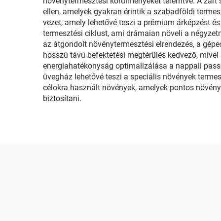
növénytermesztési körülményeket teremtve. A zárt s
ellen, amelyek gyakran érintik a szabadföldi term
vezet, amely lehetővé teszi a prémium árképzést és
termesztési ciklust, ami drámaian növeli a négy
az átgondolt növénytermesztési elrendezés, a gépe
hosszú távú befektetési megtérülés kedvező, mivel
energiahatékonyság optimalizálása a nappali passzív
üvegház lehetővé teszi a speciális növények termes
célokra használt növények, amelyek pontos növén
biztosítani.