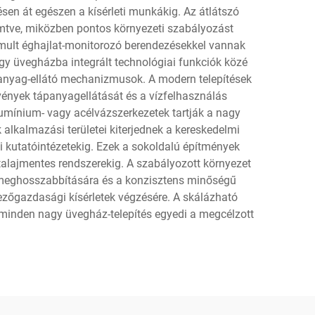
n át egészen a kísérleti munkákig. Az átlátszó
emtve, miközben pontos környezeti szabályozást
inomult éghajlat-monitorozó berendezésekkel vannak
agy üvegházba integrált technológiai funkciók közé
panyag-ellátó mechanizmusok. A modern telepítések
ények tápanyagellátását és a vízfelhasználás
alumínium- vagy acélvázszerkezetek tartják a nagy
alkalmazási területei kiterjednek a kereskedelmi
 kutatóintézetekig. Ezek a sokoldalú építmények
talajmentes rendszerekig. A szabályozott környezet
k meghosszabbítására és a konzisztens minőségű
ezőgazdasági kísérletek végzésére. A skálázható
y minden nagy üvegház-telepítés egyedi a megcélzott