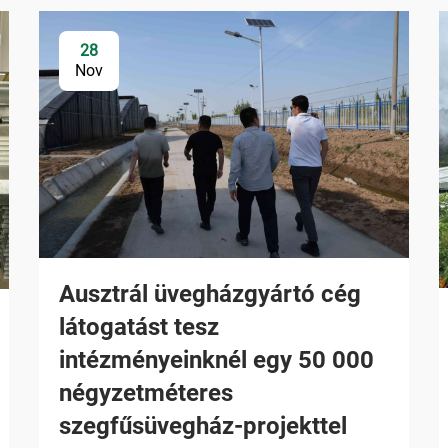
28
Nov
Ausztrál üvegházgyártó cég
látogatást tesz
intézményeinknél egy 50 000
négyzetméteres
szegfűsüvegház-projekttel