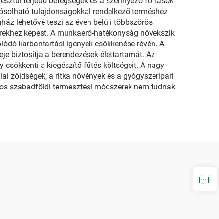
resztül terjedő betegségek és a szennyező források
 jósolható tulajdonságokkal rendelkező terméshez
ház lehetővé teszi az éven belüli többszörös
rekhez képest. A munkaerő-hatékonyság növekszik
olódó karbantartási igények csökkenése révén. A
e biztosítja a berendezések élettartamát. Az
 csökkenti a kiegészítő fűtés költségeit. A nagy
iai zöldségek, a ritka növények és a gyógyszeripari
yos szabadföldi termesztési módszerek nem tudnak