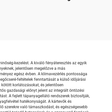
nőség-kezelést. A kiváló fényáteresztés az egyik
ényeknek, jelentősen megelőzve a más
eredményez egész évben. A klímavezérlés pontossága
gőcseré-feltételek fenntartását a külső időjárási
kötött korlátozásokat, és jelentősen
s gazdasági előnyt jelent az integrált öntözési
t. A fejlett tápanyagellátó rendszerek biztosítják,
yagfelvétel hatékonyságát. A kártevők és
ölő szerekre való támaszkodást, és egészségesebb