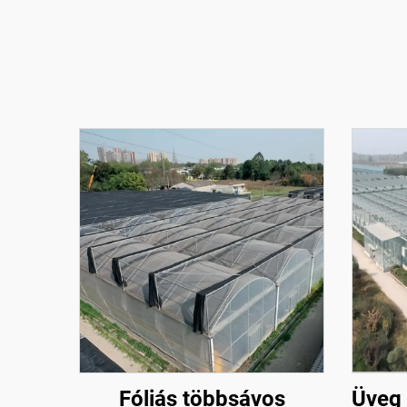
Fóliás többsávos
Üveg