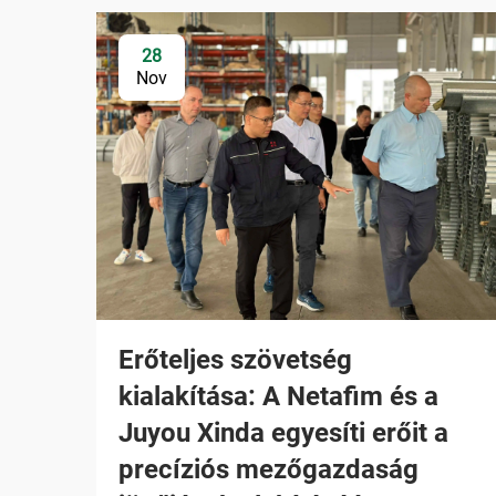
28
Nov
Erőteljes szövetség
kialakítása: A Netafim és a
Juyou Xinda egyesíti erőit a
precíziós mezőgazdaság