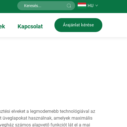
HU
Árajánlat kérése
ek
Kapcsolat
tési elveket a legmodernebb technológiával az
lt üveglapokat használnak, amelyek maximális
üvegház számos alapvető funkciót lát el a mai