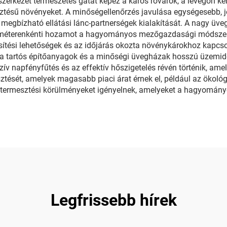
zerkezet természetes gátat képez a káros rovarok, a levegőn ke
esztésű növényeket. A minőségellenőrzés javulása egységesebb,
 megbízható ellátási lánc-partnerségek kialakítását. A nagy üveg
zetméterenkénti hozamot a hagyományos mezőgazdasági módsze
sítési lehetőségek és az időjárás okozta növénykárokhoz kapcs
 a tartós építőanyagok és a minőségi üvegházak hosszú üzemidej
 napfényfűtés és az effektív hőszigetelés révén történik, amely
ztését, amelyek magasabb piaci árat érnek el, például az ökológ
ytermesztési körülményeket igényelnek, amelyeket a hagyomán
Legfrissebb hírek