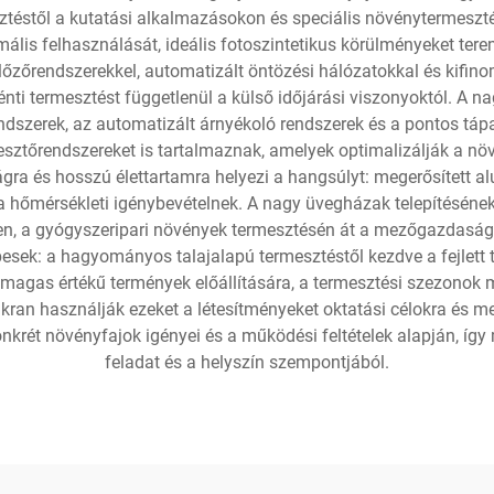
stől a kutatási alkalmazásokon és speciális növénytermesztése
mális felhasználását, ideális fotoszintetikus körülményeket ter
ellőzőrendszerekkel, automatizált öntözési hálózatokkal és kif
énti termesztést függetlenül a külső időjárási viszonyoktól. A n
dszerek, az automatizált árnyékoló rendszerek és a pontos tá
sztőrendszereket is tartalmaznak, amelyek optimalizálják a növ
ágra és hosszú élettartamra helyezi a hangsúlyt: megerősített 
a hőmérsékleti igénybevételnek. A nagy üvegházak telepítésének 
n, a gyógyszeripari növények termesztésén át a mezőgazdasági
esek: a hagyományos talajalapú termesztéstől kezdve a fejlett 
a magas értékű termények előállítására, a termesztési szezono
akran használják ezeket a létesítményeket oktatási célokra és m
konkrét növényfajok igényei és a működési feltételek alapján, íg
feladat és a helyszín szempontjából.