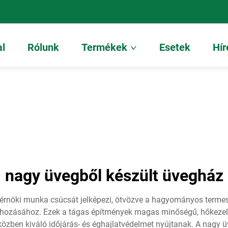
al
Rólunk
Termékek
Esetek
Hír
nagy üvegből készült üvegház
öki munka csúcsát jelképezi, ötvözve a hagyományos termesz
rehozásához. Ezek a tágas építmények magas minőségű, hőkeze
közben kiváló időjárás- és éghajlatvédelmet nyújtanak. A nagy 