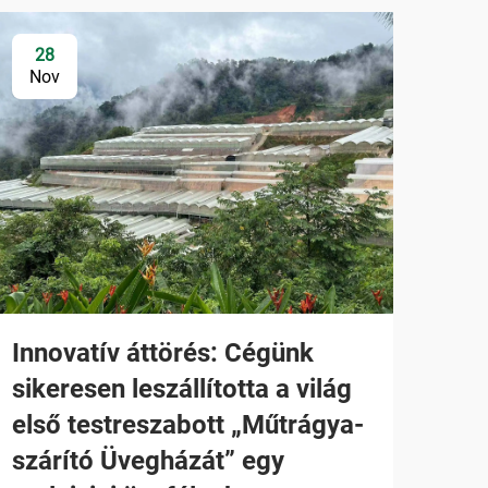
28
Nov
Innovatív áttörés: Cégünk
sikeresen leszállította a világ
első testreszabott „Műtrágya-
szárító Üvegházát” egy