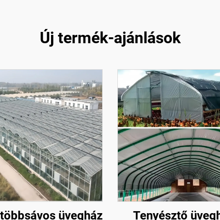
Új termék-ajánlások
 többsávos üvegház
Tenyésztő üveg