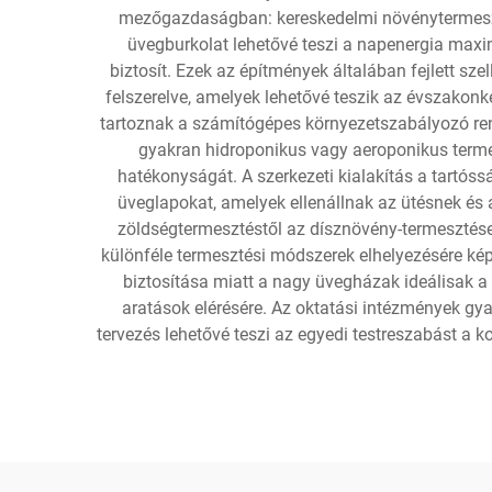
mezőgazdaságban: kereskedelmi növénytermeszté
üvegburkolat lehetővé teszi a napenergia maxi
biztosít. Ezek az építmények általában fejlett sz
felszerelve, amelyek lehetővé teszik az évszakonk
tartoznak a számítógépes környezetszabályozó ren
gyakran hidroponikus vagy aeroponikus terme
hatékonyságát. A szerkezeti kialakítás a tartóss
üveglapokat, amelyek ellenállnak az ütésnek és 
zöldségtermesztéstől az dísznövény-termesztése
különféle termesztési módszerek elhelyezésére kép
biztosítása miatt a nagy üvegházak ideálisak 
aratások elérésére. Az oktatási intézmények gy
tervezés lehetővé teszi az egyedi testreszabást a 