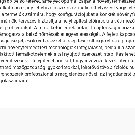
 tágabb belső tereket, amelyek optimalizálják a növénytermeszt
alkalmasak, így lehetővé teszik szezonális áthelyezést vagy lét
szi a termelők számára, hogy konfigurációjukat a konkrét növényfa
mérnöki tervezés biztosítja a helyi építési előírásoknak és me
zási problémákat. A fémalkotóelemek hőtani tulajdonságai hozzá
támogatva a belső hőmérséklet egyenletességét. A fejlett kapcsol
ségességét, csökkentve ezzel a telepítési költségeket és a proj
ern növénytermesztési technológiák integrálását, például a szám
kított fémalkotóelemek által nyújtott szerkezeti stabilitás leh
berendezések – telepítését anélkül, hogy a vázszerkezet integri
ató mezőgazdasági gyakorlatokkal, lehetővé téve a felelős hul
endszerek professzionális megjelenése növeli az ingatlanérték
ágok számára.