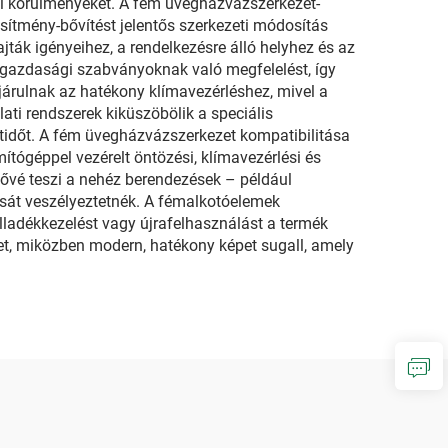
ési körülményeket. A fém üvegházvázszerkezet-
esítmény-bővítést jelentős szerkezeti módosítás
jták igényeihez, a rendelkezésre álló helyhez és az
zőgazdasági szabványoknak való megfelelést, így
járulnak az hatékony klímavezérléshez, mivel a
ati rendszerek kiküszöbölik a speciális
ektidőt. A fém üvegházvázszerkezet kompatibilitása
ítógéppel vezérelt öntözési, klímavezérlési és
etővé teszi a nehéz berendezések – például
tását veszélyeztetnék. A fémalkotóelemek
ladékkezelést vagy újrafelhasználást a termék
et, miközben modern, hatékony képet sugall, amely