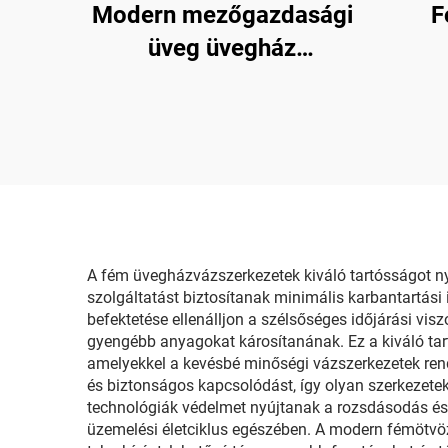
Modern mezőgazdasági
F
üveg üvegház
virágokhoz/eperhez/paradicsom
hőmérsékletszabályozó
rendszerrel/árnyékoló
rendszerrel/
öntözőrendszerrel
A fém üvegházvázszerkezetek kiváló tartósságot n
szolgáltatást biztosítanak minimális karbantartási
befektetése ellenálljon a szélsőséges időjárási vi
gyengébb anyagokat károsítanának. Ez a kiváló tart
amelyekkel a kevésbé minőségi vázszerkezetek ren
és biztonságos kapcsolódást, így olyan szerkezeteke
technológiák védelmet nyújtanak a rozsdásodás és a
üzemelési életciklus egészében. A modern fémötvö