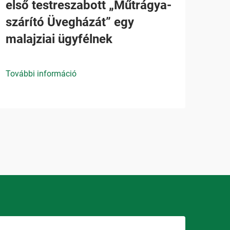
első testreszabott „Műtrágya-
szárító Üvegházát” egy
malajziai ügyfélnek
További információ