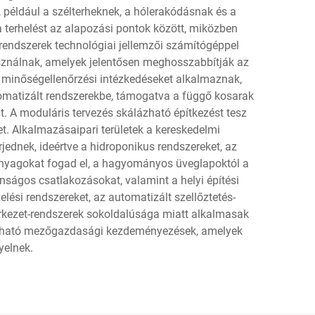
 például a szélterheknek, a hólerakódásnak és a
a terhelést az alapozási pontok között, miközben
-rendszerek technológiai jellemzői számítógéppel
asználnak, amelyek jelentősen meghosszabbítják az
és minőségellenőrzési intézkedéseket alkalmaznak,
tomatizált rendszerekbe, támogatva a függő kosarak
at. A moduláris tervezés skálázható építkezést tesz
t. Alkalmazásaipari területek a kereskedelmi
ednek, ideértve a hidroponikus rendszereket, az
őanyagokat fogad el, a hagyományos üveglapoktól a
onságos csatlakozásokat, valamint a helyi építési
ési rendszereket, az automatizált szellőztetés-
rkezet-rendszerek sokoldalúsága miatt alkalmasak
tartható mezőgazdasági kezdeményezések, amelyek
yelnek.