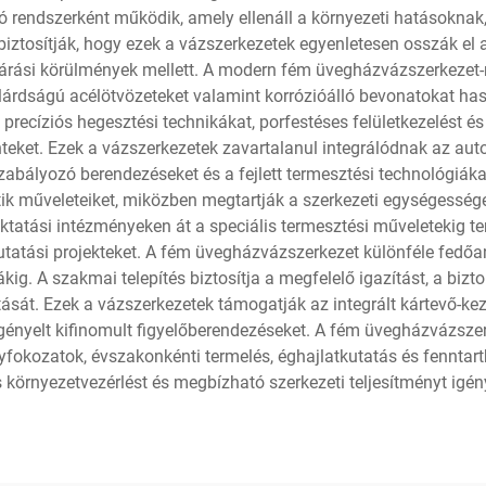
ó rendszerként működik, amely ellenáll a környezeti hatásoknak,
iztosítják, hogy ezek a vázszerkezetek egyenletesen osszák el 
dőjárási körülmények mellett. A modern fém üvegházvázszerkezet
szilárdságú acélötvözeteket valamint korrózióálló bevonatokat h
 precíziós hegesztési technikákat, porfestéses felületkezelést 
nteket. Ezek a vázszerkezetek zavartalanul integrálódnak az au
szabályozó berendezéseket és a fejlett termesztési technológiák
tik műveleteiket, miközben megtartják a szerkezeti egységessége
atási intézményeken át a speciális termesztési műveletekig terj
 kutatási projekteket. A fém üvegházvázszerkezet különféle fed
kig. A szakmai telepítés biztosítja a megfelelő igazítást, a bizt
át. Ezek a vázszerkezetek támogatják az integrált kártevő-kezel
ényelt kifinomult figyelőberendezéseket. A fém üvegházvázsze
vényfokozatok, évszakonkénti termelés, éghajlatkutatás és fenn
 környezetvezérlést és megbízható szerkezeti teljesítményt igén