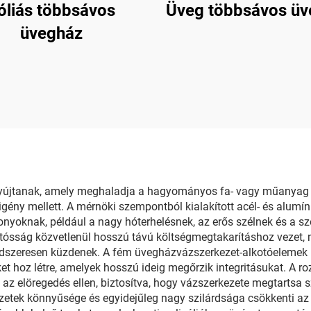
óliás többsávos
Üveg többsávos üv
üvegház
hoz
yújtanak, amely meghaladja a hagyományos fa- vagy műanyag al
 igény mellett. A mérnöki szempontból kialakított acél- és alumí
szonyoknak, például a nagy hóterhelésnek, az erős szélnek és a
ósság közvetlenül hosszú távú költségmegtakarításhoz vezet, miv
dszeresen küzdenek. A fém üvegházvázszerkezet-alkotóelemek po
t hoz létre, amelyek hosszú ideig megőrzik integritásukat. A ro
z elöregedés ellen, biztosítva, hogy vázszerkezete megtartsa sz
zetek könnyűsége és egyidejűleg nagy szilárdsága csökkenti az