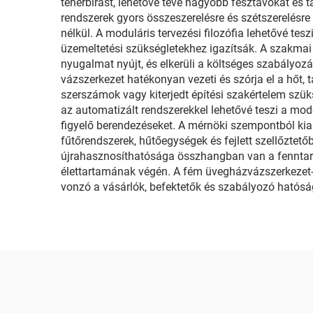
teherbírást, lehetővé téve nagyobb fesztávokat és
rendszerek gyors összeszerelésre és szétszerelésre 
nélkül. A moduláris tervezési filozófia lehetővé te
üzemeltetési szükségletekhez igazítsák. A szakmai 
nyugalmat nyújt, és elkerüli a költséges szabályo
vázszerkezet hatékonyan vezeti és szórja el a hőt, 
szerszámok vagy kiterjedt építési szakértelem szük
az automatizált rendszerekkel lehetővé teszi a mod
figyelő berendezéseket. A mérnöki szempontból kiala
fűtőrendszerek, hűtőegységek és fejlett szellőztető
újrahasznosíthatósága összhangban van a fenntarth
élettartamának végén. A fém üvegházvázszerkezet-r
vonzó a vásárlók, befektetők és szabályozó hatós