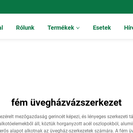
al
Rólunk
Termékek
Esetek
Hír
fém üvegházvázszerkezet
zérelt mezőgazdaság gerincét képezi, és lényeges szerkezeti tá
alkotóelemekből áll, köztük horganyzott acél oszlopokból, alum
erős alapot alkotnak az üvegház-szerkezetek számára. A fém üve