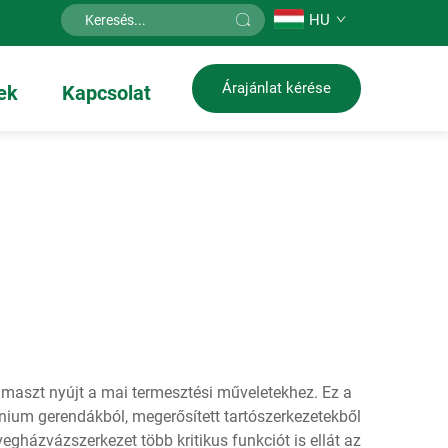
HU
Árajánlat kérése
ek
Kapcsolat
maszt nyújt a mai termesztési műveletekhez. Ez a
ínium gerendákból, megerősített tartószerkezetekből
gházvázszerkezet több kritikus funkciót is ellát az