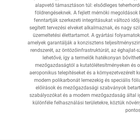
alapvető támasztáson túl: elsődleges teherhord
földrengéseknek. A fejlett mérnöki megoldások b
fenntartják szerkezeti integritásukat változó i
segített tervezési elveket alkalmaznak, és nagy 
üzemeltetési élettartamot. A gyártási folyamatok
amelyek garantálják a konzisztens teljesítményszi
rendszerét, az öntözőinfrastruktúrát, az éghajlat-
lehetővé, így a termelők hatékonyan bővíthe
mezőgazdaságtól a kutatólétesítményeken és okt
aeroponikus telepítéseket és a környezetvezérelt
modern polikarbonát lemezekig és speciális fóliá
előírások és mezőgazdasági szabványok betartás
szabályozókat és a modern mezőgazdaság által ig
különféle felhasználási területekre, köztük nö
pontos