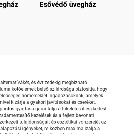
egház
Esővédő üvegház
ternatívákét, és évtizedekig megbízható
niumalkotóelemek belső szilárdsága biztosítja, hogy
 szélsőséges hőmérséklet-ingadozásoknak, amelyek
el kizárja a gyakori javításokat és cseréket,
ntos gyártása garantálja a tökéletes illeszkedést
zsdamentesítő kezelések és a fejlett bevonati
erkezeti tulajdonságait és esztétikai vonzerejét az
 alapozási igényeket, miközben maximalizálja a