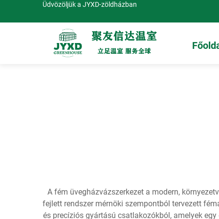
Üdvözöljük a JYXD-zöldházban
Főold
A fém üvegházvázszerkezet a modern, környezetve
fejlett rendszer mérnöki szempontból tervezett fém
és precíziós gyártású csatlakozókból, amelyek egy 