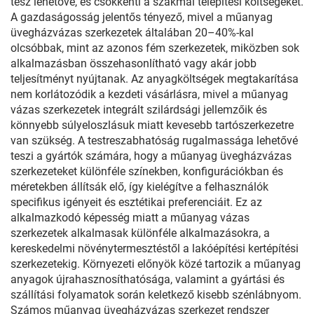
tesz lehetővé, és csökkenti a szakmai telepítési költségeket.
A gazdaságosság jelentős tényező, mivel a műanyag
üvegházvázas szerkezetek általában 20–40%-kal
olcsóbbak, mint az azonos fém szerkezetek, miközben sok
alkalmazásban összehasonlítható vagy akár jobb
teljesítményt nyújtanak. Az anyagköltségek megtakarítása
nem korlátozódik a kezdeti vásárlásra, mivel a műanyag
vázas szerkezetek integrált szilárdsági jellemzőik és
könnyebb súlyeloszlásuk miatt kevesebb tartószerkezetre
van szükség. A testreszabhatóság rugalmassága lehetővé
teszi a gyártók számára, hogy a műanyag üvegházvázas
szerkezeteket különféle színekben, konfigurációkban és
méretekben állítsák elő, így kielégítve a felhasználók
specifikus igényeit és esztétikai preferenciáit. Ez az
alkalmazkodó képesség miatt a műanyag vázas
szerkezetek alkalmasak különféle alkalmazásokra, a
kereskedelmi növénytermesztéstől a lakóépítési kertépítési
szerkezetekig. Környezeti előnyök közé tartozik a műanyag
anyagok újrahasznosíthatósága, valamint a gyártási és
szállítási folyamatok során keletkező kisebb szénlábnyom.
Számos műanyag üvegházvázas szerkezet rendszer