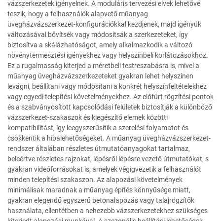
vázszerkezetek igényelnek. A moduláris tervezési elvek lehetővé
teszik, hogy a felhasználók alapvető műanyag
üvegházvázszerkezet-konfigurációkkal kezdjenek, majd igényük
változásával bővítsék vagy módosítsák a szerkezeteket, így
biztosítva a skálázhatóságot, amely alkalmazkodik a változó
növénytermesztési igényekhez vagy helyszínbeli korlátozásokhoz.
Ez a rugalmasság kiterjed a méretbeli testreszabásra is, mivel a
műanyag üvegházvázszerkezeteket gyakran lehet helyszínen
levágni, beállítani vagy módosítani a konkrét helyszínfeltételekhez
vagy egyedi telepítési követelményekhez. Az előfúrt rögzítési pontok
és a szabványosított kapcsolódási felületek biztosítják a különböző
vázszerkezet-szakaszok és kiegészítő elemek közötti
kompatibilitást, így leegyszerűsítik a szerelési folyamatot és
csökkentik a hibalehetőségeket. A műanyag üvegházvázszerkezet-
rendszer általában részletes útmutatóanyagokat tartalmaz,
beleértve részletes rajzokat, lépésről lépésre vezető útmutatókat, s
gyakran videóforrásokat is, amelyek végigvezetik a felhasználót
minden telepítési szakaszon. Az alapozási követelmények
minimálisak maradnak a műanyag építés könnyűsége miatt,
gyakran elegendő egyszerű betonalapozás vagy talajrögzítők
használata, ellentétben a nehezebb vázszerkezetekhez szükséges
kiterjedt alapozási munkával. A szezonális beállítási lehetőségek