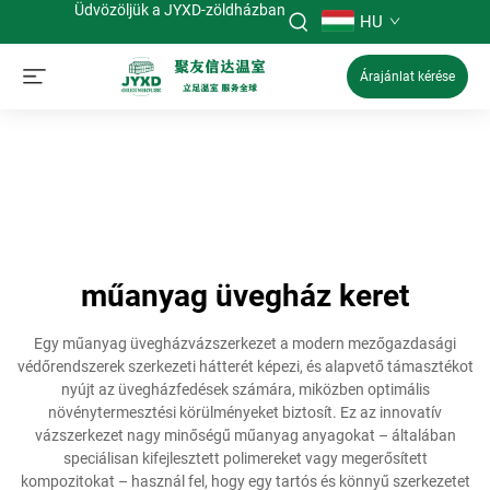
Üdvözöljük a JYXD-zöldházban
HU
Árajánlat kérése
műanyag üvegház keret
Egy műanyag üvegházvázszerkezet a modern mezőgazdasági
védőrendszerek szerkezeti hátterét képezi, és alapvető támasztékot
nyújt az üvegházfedések számára, miközben optimális
növénytermesztési körülményeket biztosít. Ez az innovatív
vázszerkezet nagy minőségű műanyag anyagokat – általában
speciálisan kifejlesztett polimereket vagy megerősített
kompozitokat – használ fel, hogy egy tartós és könnyű szerkezetet