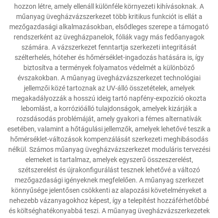
hozzon létre, amely ellenáll különféle környezeti kihívásoknak. A
műanyag üvegházvázszerkezet több kritikus funkciót is ellát a
mezőgazdasági alkalmazásokban, elsődleges szerepe a támogató
rendszerként az üvegházpanelok, fóliák vagy más fedőanyagok
számára. A vázszerkezet fenntartja szerkezeti integritását
szélterhelés, hóteher és hőmérséklet-ingadozás hatására is, így
biztosítva a termények folyamatos védelmét a különböző
évszakokban. A műanyag üvegházvázszerkezet technológiai
jellemzői közé tartoznak az UV-álló összetételek, amelyek
megakadályozzák a hosszú ideig tartó napfény-expozíció okozta
lebomlást, a korrózióálló tulajdonságok, amelyek kizárják a
rozsdásodás problémáját, amely gyakori a fémes alternatívák
esetében, valamint a hőtágulási jellemzők, amelyek lehetővé teszik a
hőmérséklet-változások kompenzálását szerkezeti meghibásodás
nélkül. Számos műanyag üvegházvázszerkezet moduláris tervezési
elemeket is tartalmaz, amelyek egyszerű összeszerelést,
szétszerelést és újrakonfigurálást tesznek lehetővé a változó
mezőgazdasági igényeknek megfelelően. A műanyag szerkezet
könnyűsége jelentősen csökkenti az alapozási követelményeket a
nehezebb vázanyagokhoz képest, így a telepítést hozzáférhetőbbé
és költséghatékonyabbá teszi. A műanyag üvegházvázszerkezetek