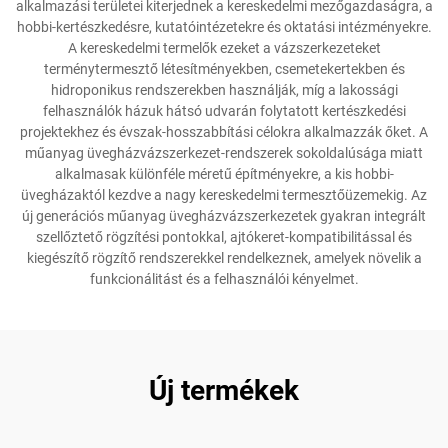
alkalmazási területei kiterjednek a kereskedelmi mezőgazdaságra, a
hobbi-kertészkedésre, kutatóintézetekre és oktatási intézményekre.
A kereskedelmi termelők ezeket a vázszerkezeteket
terménytermesztő létesítményekben, csemetekertekben és
hidroponikus rendszerekben használják, míg a lakossági
felhasználók házuk hátsó udvarán folytatott kertészkedési
projektekhez és évszak-hosszabbítási célokra alkalmazzák őket. A
műanyag üvegházvázszerkezet-rendszerek sokoldalúsága miatt
alkalmasak különféle méretű építményekre, a kis hobbi-
üvegházaktól kezdve a nagy kereskedelmi termesztőüzemekig. Az
új generációs műanyag üvegházvázszerkezetek gyakran integrált
szellőztető rögzítési pontokkal, ajtókeret-kompatibilitással és
kiegészítő rögzítő rendszerekkel rendelkeznek, amelyek növelik a
funkcionálitást és a felhasználói kényelmet.
Új termékek