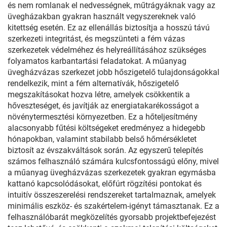
és nem romlanak el nedvességnek, műtrágyáknak vagy az
üvegházakban gyakran használt vegyszereknek való
kitettség esetén. Ez az ellenállás biztosítja a hosszú távú
szerkezeti integritást, és megszünteti a fém vázas
szerkezetek védelméhez és helyreállításához szükséges
folyamatos karbantartási feladatokat. A műanyag
üvegházvázas szerkezet jobb hőszigetelő tulajdonságokkal
rendelkezik, mint a fém alternatívák, hőszigetelő
megszakításokat hozva létre, amelyek csökkentik a
hőveszteséget, és javítják az energiatakarékosságot a
növénytermesztési környezetben. Ez a hőteljesítmény
alacsonyabb fűtési költségeket eredményez a hidegebb
hónapokban, valamint stabilabb belső hőmérsékletet
biztosít az évszakváltások során. Az egyszerű telepítés
számos felhasználó számára kulcsfontosságú előny, mivel
a műanyag üvegházvázas szerkezetek gyakran egymásba
kattanó kapcsolódásokat, előfúrt rögzítési pontokat és
intuitív összeszerelési rendszereket tartalmaznak, amelyek
minimális eszköz- és szakértelem-igényt támasztanak. Ez a
felhasználóbarát megközelítés gyorsabb projektbefejezést