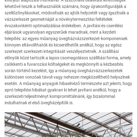
lehetővé teszik a felhasználók számára, hogy újrakonfigurálják a
szellőzőnyílásokat, módosítsák az ajtók helyzetét vagy igazítsák a
vázszerkezet geometriáját a növénytermesztési feltételek
évszakonkénti optimalizálása érdekében. A javítási és cserélési
eljárások ugyanolyan egyszerűek maradnak, mint a kezdeti
telepítés: az egyes műanyag üvegházvázszerkezet-komponensek
könnyen eltávolíthatók és kicserélhetők anélkül, hogy az egész
szerkezet szerkezeti integritását veszélyeztetnék. A szállítási
előnyök közé tartozik a lapos csomagolásos szállítási forma, amely
csökkenti a fuvarozási költségeket és megkönnyíti a kézbesítés
során történő kezelést, így a műanyag üvegházvázszerkezetek
különösen vonzóak távoli vagy nehezen megközelíthető helyszínek
esetén. A műanyag anyagok hibaelnéző természete azt jelenti, hogy
apró telepítési hibákat gyakran ki lehet javítani anélkül, hogy a
szerkezeti teljesítményt kompromittálnánk, így bizalommal
indulhatnak el első üvegházépítők is.