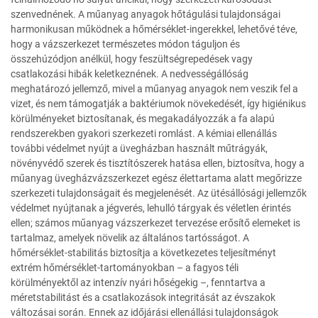
szenvednének. A műanyag anyagok hőtágulási tulajdonságai
harmonikusan működnek a hőmérséklet-ingerekkel, lehetővé téve,
hogy a vázszerkezet természetes módon táguljon és
összehúzódjon anélkül, hogy feszültségrepedések vagy
csatlakozási hibák keletkeznének. A nedvességállóság
meghatározó jellemző, mivel a műanyag anyagok nem veszik fel a
vizet, és nem támogatják a baktériumok növekedését, így higiénikus
körülményeket biztosítanak, és megakadályozzák a fa alapú
rendszerekben gyakori szerkezeti romlást. A kémiai ellenállás
további védelmet nyújt a üvegházban használt műtrágyák,
növényvédő szerek és tisztítószerek hatása ellen, biztosítva, hogy a
műanyag üvegházvázszerkezet egész élettartama alatt megőrizze
szerkezeti tulajdonságait és megjelenését. Az ütésállósági jellemzők
védelmet nyújtanak a jégverés, lehulló tárgyak és véletlen érintés
ellen; számos műanyag vázszerkezet tervezése erősítő elemeket is
tartalmaz, amelyek növelik az általános tartósságot. A
hőmérséklet-stabilitás biztosítja a következetes teljesítményt
extrém hőmérséklet-tartományokban – a fagyos téli
körülményektől az intenzív nyári hőségekig –, fenntartva a
méretstabilitást és a csatlakozások integritását az évszakok
változásai során. Ennek az időjárási ellenállási tulajdonságok