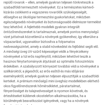
repülő rovarok – ellen, amelyek gyakran teljesen tönkreteszik a
szabadföldi termesztett növényeket. Ez a természetes kártevő-
kizárás csökkenti a vegyszeres rovarölők szükségességét,
elősegítve az ökológiai termesztési gyakorlatokat, miközben
egészségesebb növényeket és biztonságosabb élelmiszer-termelést
tesz lehetővé. A fejlettebb modellek gyakran integrált
öntözőrendszereket is tartalmaznak, amelyek pontos mennyiségű
vizet juttatnak közvetlenül a növények gyökereihez, így elkerülve a
vízpazarlást, ugyanakkor biztosítva a folyamatos
nedvességszintet, amely a stabil növekedést és fejlődést segíti elő.
A minőségi üveg UV-szűrő képességei védik a fényérzékeny
növényeket a túl erős napfénytől, miközben lehetővé teszik a
hasznos fénytartományok átjutását az optimális fotoszintézis
érdekében. A szabályozott környezet továbbá védi a növényeket a
szélkároktól, a jégesőtől, az erős esőtől és más időjárási
eseményektől, amelyek gyakran teljesen elpusztítják a szabadföldi
kerteket. A prémium minőségű mini üvegház-modellekben elérhető
okos figyelőrendszerek hőmérsékletet, páratartalmat,
fényerősséget és talajnedvességet is nyomon követnek, és
értesítéseket küldenek okostelefon-alkalmazásokba, ha a
körülmények beavatkozást igényelnek, vagy ha a növények