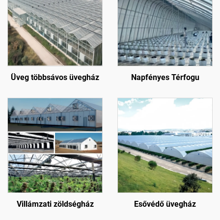
Üveg többsávos üvegház
Napfényes Térfogu
Villámzati zöldségház
Esővédő üvegház