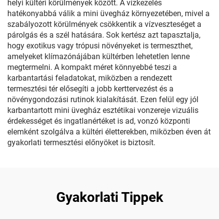
helyi kültéri körülmények között. A vízkezelés
hatékonyabbá válik a mini üvegház környezetében, mivel a
szabályozott körülmények csökkentik a vízveszteséget a
párolgás és a szél hatására. Sok kertész azt tapasztalja,
hogy exotikus vagy trópusi növényeket is termeszthet,
amelyeket klímazónájában kültérben lehetetlen lenne
megtermelni. A kompakt méret könnyebbé teszi a
karbantartási feladatokat, miközben a rendezett
termesztési tér elősegíti a jobb kerttervezést és a
növénygondozási rutinok kialakítását. Ezen felül egy jól
karbantartott mini üvegház esztétikai vonzereje vizuális
érdekességet és ingatlanértéket is ad, vonzó központi
elemként szolgálva a kültéri életterekben, miközben éven át
gyakorlati termesztési előnyöket is biztosít.
Gyakorlati Tippek