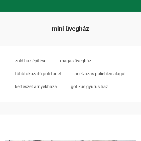
mini üvegház
zöld ház építése
magas üvegház
többfokozatú poli-tunel
acélvázas polietilén alagút
kertészet árnyékháza
gótikus gyűrűs ház