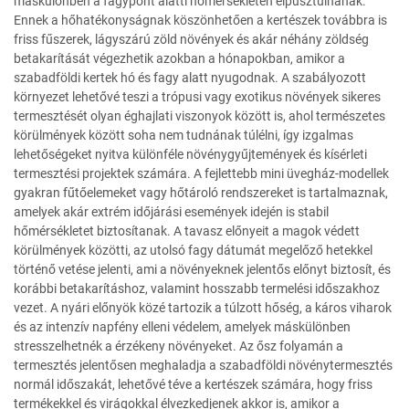
máskülönben a fagypont alatti hőmérsékleten elpusztulnának.
Ennek a hőhatékonyságnak köszönhetően a kertészek továbbra is
friss fűszerek, lágyszárú zöld növények és akár néhány zöldség
betakarítását végezhetik azokban a hónapokban, amikor a
szabadföldi kertek hó és fagy alatt nyugodnak. A szabályozott
környezet lehetővé teszi a trópusi vagy exotikus növények sikeres
termesztését olyan éghajlati viszonyok között is, ahol természetes
körülmények között soha nem tudnának túlélni, így izgalmas
lehetőségeket nyitva különféle növénygyűjtemények és kísérleti
termesztési projektek számára. A fejlettebb mini üvegház-modellek
gyakran fűtőelemeket vagy hőtároló rendszereket is tartalmaznak,
amelyek akár extrém időjárási események idején is stabil
hőmérsékletet biztosítanak. A tavasz előnyeit a magok védett
körülmények közötti, az utolsó fagy dátumát megelőző hetekkel
történő vetése jelenti, ami a növényeknek jelentős előnyt biztosít, és
korábbi betakarításhoz, valamint hosszabb termelési időszakhoz
vezet. A nyári előnyök közé tartozik a túlzott hőség, a káros viharok
és az intenzív napfény elleni védelem, amelyek máskülönben
stresszelhetnék a érzékeny növényeket. Az ősz folyamán a
termesztés jelentősen meghaladja a szabadföldi növénytermesztés
normál időszakát, lehetővé téve a kertészek számára, hogy friss
termékekkel és virágokkal élvezkedjenek akkor is, amikor a