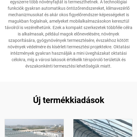
egyszerre több növényfajtát is termeszthetnek. A technológiai
funkciók gyakran automatikus öntözőrendszereket, klímavezérlő
mechanizmusokat és akár okos figyelőrendszer-képességeket is
magukban foglalnak, amelyeket mobilalkalmazásokon keresztül
távolról is vezérelhetünk. Ezek a kompakt szerkezetek többféle célra
is alkalmasak, például magok előnevelésére, növények
szaporítására, gyógynövények termesztésére, évszakhoz kötött
növények védelmére és kísérleti termesztési projektekre. Oktatási
intézmények gyakran használják a mini üvegházakat oktatási
célokra, míg a városi lakosok értékelik térspóroló területük és
évszakonkénti termesztési lehetőségük miatt.
Új termékkiadások