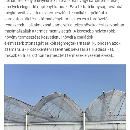
például keskeny erkélyekre, kis teraszokra vagy sarokterületekre,
amelyek elegendő napfényt kapnak. Ez a térhatékonyság továbbá
megkönnyíti az intenzív termesztési technikák – például a
sorozatos ültetés, a társnövénytermesztés és a forgóvetési
rendszerek – alkalmazását, amelyek a teljes növekedési szezonban
maximalizálják a termés mennyiségét. A kevesebb helyen több
növény termesztése közvetlenül növeli a családok
élelmiszerbiztonságát és költségmegtakarítását, különösen azok
számára, akik csökkenteni szeretnék bevásárlási kiadásaikat,
miközben friss, otthon termesztett termések élvezetét élvezik.