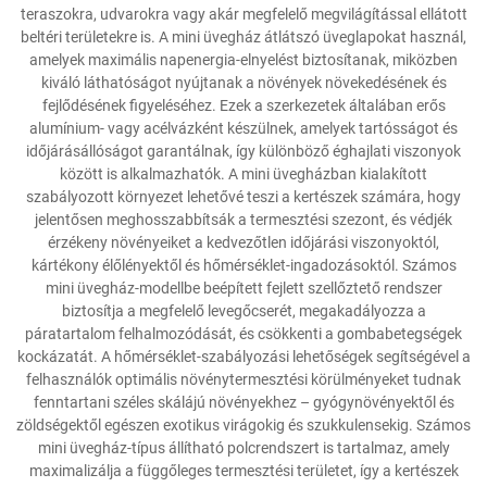
teraszokra, udvarokra vagy akár megfelelő megvilágítással ellátott
beltéri területekre is. A mini üvegház átlátszó üveglapokat használ,
amelyek maximális napenergia-elnyelést biztosítanak, miközben
kiváló láthatóságot nyújtanak a növények növekedésének és
fejlődésének figyeléséhez. Ezek a szerkezetek általában erős
alumínium- vagy acélvázként készülnek, amelyek tartósságot és
időjárásállóságot garantálnak, így különböző éghajlati viszonyok
között is alkalmazhatók. A mini üvegházban kialakított
szabályozott környezet lehetővé teszi a kertészek számára, hogy
jelentősen meghosszabbítsák a termesztési szezont, és védjék
érzékeny növényeiket a kedvezőtlen időjárási viszonyoktól,
kártékony élőlényektől és hőmérséklet-ingadozásoktól. Számos
mini üvegház-modellbe beépített fejlett szellőztető rendszer
biztosítja a megfelelő levegőcserét, megakadályozza a
páratartalom felhalmozódását, és csökkenti a gombabetegségek
kockázatát. A hőmérséklet-szabályozási lehetőségek segítségével a
felhasználók optimális növénytermesztési körülményeket tudnak
fenntartani széles skálájú növényekhez – gyógynövényektől és
zöldségektől egészen exotikus virágokig és szukkulensekig. Számos
mini üvegház-típus állítható polcrendszert is tartalmaz, amely
maximalizálja a függőleges termesztési területet, így a kertészek