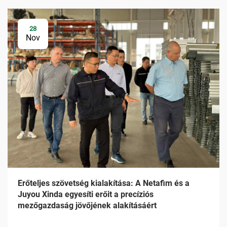
28
Nov
Erőteljes szövetség kialakítása: A Netafim és a
Juyou Xinda egyesíti erőit a precíziós
mezőgazdaság jövőjének alakításáért