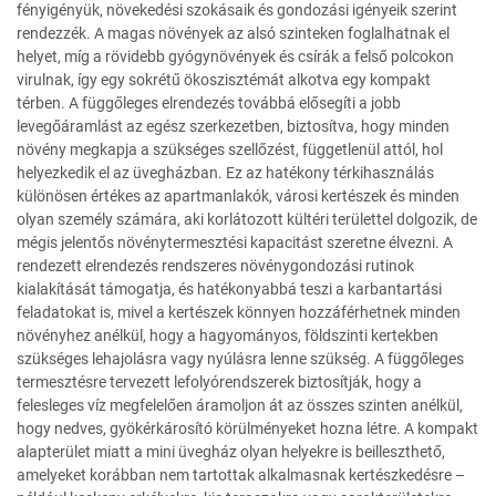
fényigényük, növekedési szokásaik és gondozási igényeik szerint
rendezzék. A magas növények az alsó szinteken foglalhatnak el
helyet, míg a rövidebb gyógynövények és csírák a felső polcokon
virulnak, így egy sokrétű ökoszisztémát alkotva egy kompakt
térben. A függőleges elrendezés továbbá elősegíti a jobb
levegőáramlást az egész szerkezetben, biztosítva, hogy minden
növény megkapja a szükséges szellőzést, függetlenül attól, hol
helyezkedik el az üvegházban. Ez az hatékony térkihasználás
különösen értékes az apartmanlakók, városi kertészek és minden
olyan személy számára, aki korlátozott kültéri területtel dolgozik, de
mégis jelentős növénytermesztési kapacitást szeretne élvezni. A
rendezett elrendezés rendszeres növénygondozási rutinok
kialakítását támogatja, és hatékonyabbá teszi a karbantartási
feladatokat is, mivel a kertészek könnyen hozzáférhetnek minden
növényhez anélkül, hogy a hagyományos, földszinti kertekben
szükséges lehajolásra vagy nyúlásra lenne szükség. A függőleges
termesztésre tervezett lefolyórendszerek biztosítják, hogy a
felesleges víz megfelelően áramoljon át az összes szinten anélkül,
hogy nedves, gyökérkárosító körülményeket hozna létre. A kompakt
alapterület miatt a mini üvegház olyan helyekre is beilleszthető,
amelyeket korábban nem tartottak alkalmasnak kertészkedésre –