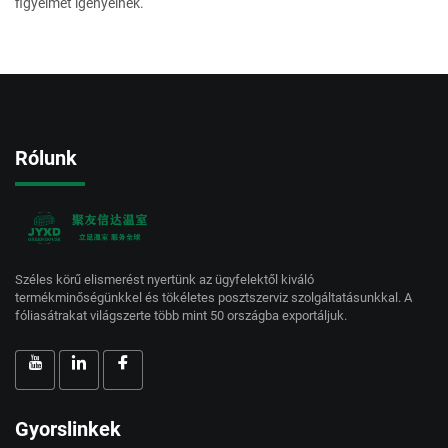
figyelmet igényelnek.
Rólunk
Széles körű elismerést nyertünk az ügyfelektől kiváló
termékminőségünkkel és tökéletes posztszerviz szolgáltatásunkkal. A
fóliasátrakat világszerte több mint 50 országba exportáljuk.
Gyorslinkek