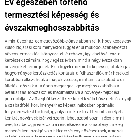
Év egészében történő
termesztési képesség és
évszakmeghosszabbítás
A mini üvegház legmeggyőzőbb előnye abban rejlik, hogy képes egy
külső időjárási körülményektől függetlenül működő, szabályozott
növénytermesztési környezetet létrehozni, így lehetővé teszi a
kertészek számára, hogy egész évben, mind a négy évszakban
növényeket termeljenek. Ez a figyelemre méltó képesség átalakítja a
hagyományos kertészkedés korlátait: a felhasználók már hetekkel
korábban elkezdhetik a magok vetését, mint amit a szabadföldi
ültetési időszak általában megenged, így meghosszabbítva a
betakarítási időszakot és maximalizálva a növények fejlődési
potenciálját. Az üvegből készült szerkezet kiváló hőszigetelést nyújt
a szabadföldi körülményekhez képest, miközben optimális
fényáteresztést biztosít, így olyan mikroklímát teremt, amelyet a
konkrét növények igényei szerint lehet szabályozni. Télen a mini
üvegház befogja és erősíti a rendelkezésre álló napfényt, meleg
menedékként szolgálva a hidegérzékeny növényeknek, amelyek