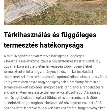
Térkihasználás és függőleges
termesztés hatékonysága
A mini üvegház innovatív terve intelligens függőleges
kihasználással maximalizálja a növénytermesztési területet, így
ugyanakkora alapterületen lényegesen több növényt lehet
termeszteni, mint a hagyományos, földszinti kertészkedési
módszerekkel. Ez a térkihasználás optimalizálása címzettje a városi
környezetekben egyre nagyobb igénynek a hatékony élelmiszer-
termelési és kertészkedési megoldások iránt, ahol a rendelkezésre
álló növénytermesztési terület egyre korlátozottabb. A minőségi
mini üvegházakba beépített többszintes polcrendszerek több,
különböző magasságban elhelyezkedő növénytermesztési zónát
hoznak létre, lehetővé téve a kertészek számára, hogy növényeiket