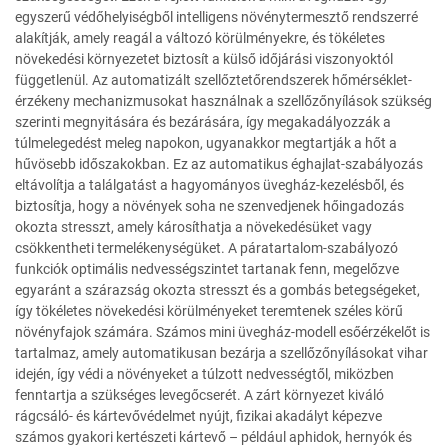
egyszerű védőhelyiségből intelligens növénytermesztő rendszerré
alakítják, amely reagál a változó körülményekre, és tökéletes
növekedési környezetet biztosít a külső időjárási viszonyoktól
függetlenül. Az automatizált szellőztetőrendszerek hőmérséklet-
érzékeny mechanizmusokat használnak a szellőzőnyílások szükség
szerinti megnyitására és bezárására, így megakadályozzák a
túlmelegedést meleg napokon, ugyanakkor megtartják a hőt a
hűvösebb időszakokban. Ez az automatikus éghajlat-szabályozás
eltávolítja a találgatást a hagyományos üvegház-kezelésből, és
biztosítja, hogy a növények soha ne szenvedjenek hőingadozás
okozta stresszt, amely károsíthatja a növekedésüket vagy
csökkentheti termelékenységüket. A páratartalom-szabályozó
funkciók optimális nedvességszintet tartanak fenn, megelőzve
egyaránt a szárazság okozta stresszt és a gombás betegségeket,
így tökéletes növekedési körülményeket teremtenek széles körű
növényfajok számára. Számos mini üvegház-modell esőérzékelőt is
tartalmaz, amely automatikusan bezárja a szellőzőnyílásokat vihar
idején, így védi a növényeket a túlzott nedvességtől, miközben
fenntartja a szükséges levegőcserét. A zárt környezet kiváló
rágcsáló- és kártevővédelmet nyújt, fizikai akadályt képezve
számos gyakori kertészeti kártevő – például aphidok, hernyók és