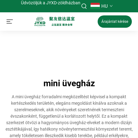
Üdvözöljük a JYXD-zöldházban
HU
Árajánlat kérése
mini üvegház
A mini üvegház forradalmi megközelítést képvisel a kompakt
kertészkedés területén, elegáns megoldást kínálva azoknak a
szerelmeseknek, akik növényeket szeretnének termeszteni
évszakonként, függetlenül a korlátozott helytől. Ez a kompakt
szerkezet ötvözi a hagyományos üvegház-elveket a modern dizájn
esztétikájával, így hatékony növénytermesztési környezetet teremt,
amely tökéletesen illeszkedik kisebb terekbe, például erkélyekre,