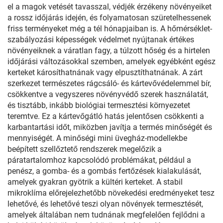
el a magok vetését tavasszal, védjék érzékeny növényeiket
a rossz időjárás idején, és folyamatosan szüretelhessenek
friss terményeket még a tél hónapjaiban is. A hőmérséklet-
szabályozási képességek védelmet nyújtanak értékes
növényeiknek a váratlan fagy, a túlzott hőség és a hirtelen
időjárási változásokkal szemben, amelyek egyébként egész
kerteket károsíthatnának vagy elpusztíthatnának. A zárt
szerkezet természetes rágcsáló- és kártevővédelemmel bír,
csökkentve a vegyszeres növényvédő szerek használatát,
és tisztább, inkább biológiai termesztési környezetet
teremtve. Ez a kártevőgátló hatás jelentősen csökkenti a
karbantartási időt, miközben javítja a termés minőségét és
mennyiségét. A minőségi mini üvegház-modellekbe
beépített szellőztető rendszerek megelőzik a
páratartalomhoz kapcsolódó problémákat, például a
penész, a gomba- és a gombás fertőzések kialakulását,
amelyek gyakran gyötrik a kültéri kerteket. A stabil
mikroklíma előrejelezhetőbb növekedési eredményeket tesz
lehetővé, és lehetővé teszi olyan növények termesztését,
amelyek általában nem tudnának megfelelően fejlődni a