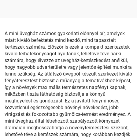
A mini üvegház számos gyakorlati előnnyel bír, amelyek
miatt kiváló befektetés mind kezdő, mind tapasztalt
kertészek számára. Először is ezek a kompakt szerkezetek
kiváló térhatékonyságot nyújtanak, lehetővé téve bárki
számára, hogy élvezze az üvegház-kertészkedést anélkül,
hogy nagyobb udvarterületre vagy jelentős építési munkára
lenne szükség. Az átlátszó üvegből készült szerkezet kiváló
fényáteresztést biztosít a műanyag alternatívákhoz képest,
így a növények maximális természetes napfényt kapnak,
miközben tiszta láthatóság biztosítja a könnyű
megfigyelést és gondozást. Ez a javított fényminőség
közvetlenül egészségesebb növényi növekedést, jobb
virágzást és fokozottabb gyümölcs-termést eredményez. A
mini üvegház által létrehozott szabályozott környezet
drámaian meghosszabbítja a növénytermesztési szezont,
lehetővé téve a kertészek számára, hogy korábban kezdjék