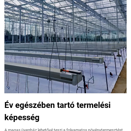
Év egészében tartó termelési
képesség
A magas üvegház lehetővé teszi a folyamatos növénytermesztést,