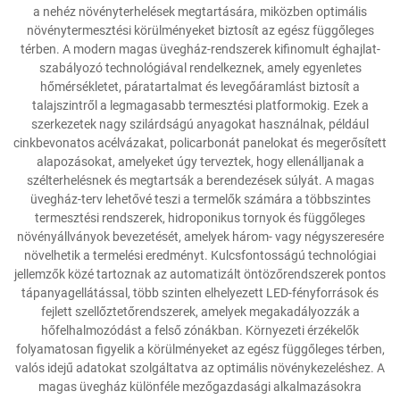
a nehéz növényterhelések megtartására, miközben optimális
növénytermesztési körülményeket biztosít az egész függőleges
térben. A modern magas üvegház-rendszerek kifinomult éghajlat-
szabályozó technológiával rendelkeznek, amely egyenletes
hőmérsékletet, páratartalmat és levegőáramlást biztosít a
talajszintről a legmagasabb termesztési platformokig. Ezek a
szerkezetek nagy szilárdságú anyagokat használnak, például
cinkbevonatos acélvázakat, policarbonát panelokat és megerősített
alapozásokat, amelyeket úgy terveztek, hogy ellenálljanak a
szélterhelésnek és megtartsák a berendezések súlyát. A magas
üvegház-terv lehetővé teszi a termelők számára a többszintes
termesztési rendszerek, hidroponikus tornyok és függőleges
növényállványok bevezetését, amelyek három- vagy négyszeresére
növelhetik a termelési eredményt. Kulcsfontosságú technológiai
jellemzők közé tartoznak az automatizált öntözőrendszerek pontos
tápanyagellátással, több szinten elhelyezett LED-fényforrások és
fejlett szellőztetőrendszerek, amelyek megakadályozzák a
hőfelhalmozódást a felső zónákban. Környezeti érzékelők
folyamatosan figyelik a körülményeket az egész függőleges térben,
valós idejű adatokat szolgáltatva az optimális növénykezeléshez. A
magas üvegház különféle mezőgazdasági alkalmazásokra