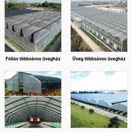
Fóliás többsávos üvegház
Üveg többsávos üvegház