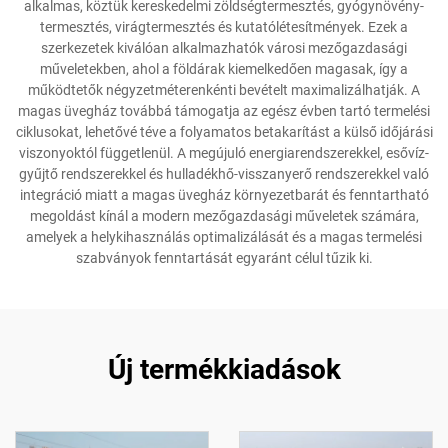
alkalmas, köztük kereskedelmi zöldségtermesztés, gyógynövény-
termesztés, virágtermesztés és kutatólétesítmények. Ezek a
szerkezetek kiválóan alkalmazhatók városi mezőgazdasági
műveletekben, ahol a földárak kiemelkedően magasak, így a
működtetők négyzetméterenkénti bevételt maximalizálhatják. A
magas üvegház továbbá támogatja az egész évben tartó termelési
ciklusokat, lehetővé téve a folyamatos betakarítást a külső időjárási
viszonyoktól függetlenül. A megújuló energiarendszerekkel, esővíz-
gyűjtő rendszerekkel és hulladékhő-visszanyerő rendszerekkel való
integráció miatt a magas üvegház környezetbarát és fenntartható
megoldást kínál a modern mezőgazdasági műveletek számára,
amelyek a helykihasználás optimalizálását és a magas termelési
szabványok fenntartását egyaránt célul tűzik ki.
Új termékkiadások