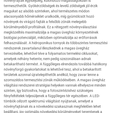
növényfajták egyidejűleg, különböző magasságokban is
termeszthetők. Gyökérzöldségek és levelű zöldségek jól érzik
magukat az alsóbb szinteken, ahol természetes módon
alacsonyabb hőmérséklet uralkodik, míg gyümölcsöt hozó
növények és virágzó fajták a felsőbb zónák melegebb
körülményeiből profitálnak. Ez a rétegzett növényválasztási
megközelítés maximalizálja a magas üvegház környezetének
biológiai potenciálját, miközben optimalizálja az erőforrások
felhasználását. A hidroponikus tornyok és többszintes termesztési
rendszerek zavartalanul illeszkednek a magas üvegház
tervezésébe, lehetővé téve a folyamatos termelési ciklusokat,
amelyek néhány hetente, nem pedig szezonálisan adnak
betakarítható termést. A függőleges elrendezés továbbá hatékony
növényforgó gyakorlatokat is lehetővé tesz, ahol a betakarított
területek azonnal újratelepíthetők anélkül, hogy zavar lenne a
szomszédos termesztési zónák működésében. A magas üvegház
világítási rendszerei stratégiai helyeken vannak elhelyezve minden
szinten, így biztosítva, hogy a fotoszintézishez szükséges
fényfeltételek teljesüljenek a függőleges tér egészében. A LED-
tömbök célzott spektrumú világítást nyújtanak, amelyet a
növényfajtának és a növekedési szakasznak megfelelően lehet
beállítani, így optimális növekedési körülményeket teremtenek a