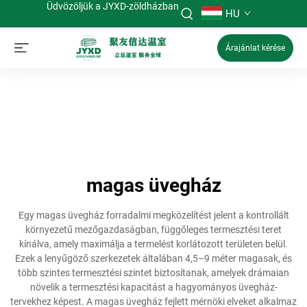
Üdvözöljük a JYXD-zöldházban
HU
Árajánlat kérése
magas üvegház
Egy magas üvegház forradalmi megközelítést jelent a kontrollált
környezetű mezőgazdaságban, függőleges termesztési teret
kínálva, amely maximálja a termelést korlátozott területen belül.
Ezek a lenyűgöző szerkezetek általában 4,5–9 méter magasak, és
több szintes termesztési szintet biztosítanak, amelyek drámaian
növelik a termesztési kapacitást a hagyományos üvegház-
tervekhez képest. A magas üvegház fejlett mérnöki elveket alkalmaz