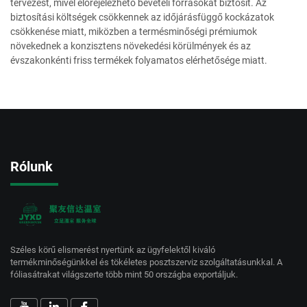
tervezést, mivel előrejelezhető bevételi forrásokat biztosít. Az
biztosítási költségek csökkennek az időjárásfüggő kockázatok
csökkenése miatt, miközben a termésminőségi prémiumok
növekednek a konzisztens növekedési körülmények és az
évszakonkénti friss termékek folyamatos elérhetősége miatt.
Rólunk
Széles körű elismerést nyertünk az ügyfelektől kiváló
termékminőségünkkel és tökéletes posztszerviz szolgáltatásunkkal. A
fóliasátrakat világszerte több mint 50 országba exportáljuk.