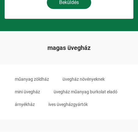
Beküldés
magas üvegház
műanyag zöldház
üvegház növényeknek
mini üvegház
üvegház műanyag burkolat eladó
árnyékház
íves üvegházgyártók