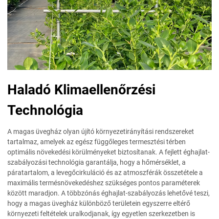
Haladó Klimaellenőrzési
Technológia
A magas üvegház olyan újító környezetirányítási rendszereket
tartalmaz, amelyek az egész függőleges termesztési térben
optimális növekedési körülményeket biztosítanak. A fejlett éghajlat-
szabályozási technológia garantálja, hogy a hőmérséklet, a
páratartalom, a levegőcirkuláció és az atmoszférák összetétele a
maximális termésnövekedéshez szükséges pontos paraméterek
között maradjon. A többzónás éghajlat-szabályozás lehetővé teszi,
hogy a magas üvegház különböző területein egyszerre eltérő
környezeti feltételek uralkodjanak, így egyetlen szerkezetben is