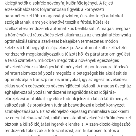
kielégíthetők a sokféle növényfaj különféle igényei. A fejlett
érzékelőhálózatok folyamatosan figyelik a környezeti
paramétereket több magassági szinten, és valós idejű adatokat
szolgáltatnak, amelyek lehetővé teszik a fűtési, hűtési és
szellőztetési rendszerek automatikus beállítását. A magas üvegház
a hőmérsékleti rétegződés elvét alkalmazza az energiahatékonyság
optimalizálására: a szerkezet belsejében természetes módon
keletkező hőt begyűjti és újraelosztja. Az automatizált szellőztető
rendszerek megakadályozzák a túlzott hő- és páratartalom-gyűlést
a felső szinteken, miközben megőrzik a növények egészséges
növekedéséhez szükséges körülményeket. A pontosságra törekvő
páratartalom-szabályozás megelőzi a betegségek kialakulását és
optimalizálja a transzpirációs arányokat, így az egész növekedési
ciklus során egészséges növényfejlődést biztosít. A magas üvegház
éghajlat-szabályozási rendszerei integrálódnak az időjárás-
előrejelzési adatokkal, így előre tudnak jelezni a külső körülmények
változásait, és proaktívan tudnak beavatkozni a belső környezet
szabályozásában. Ez az előrejelző képesség minimálisra csökkenti
az energiafelhasználást, miközben stabil növekedési körülményeket
biztosít a külső időjárási ingerek ellenére is. A szén-dioxid-kiegészítő
rendszerek fokozzák a fotoszintézist, ami különösen fontos a