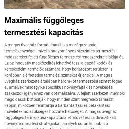
Maximális függőleges
termesztési kapacitás
A magas üvegház forradalmasítja a mezőgazdasági
termelékenységet, mivel a hagyományos vízszintes termesztési
módszereket fejlett függőleges termesztési rendszerekre alakítja át.
Ez az innovatív megközelítés lehetővé teszi a gazdálkodók és
kereskedelmi termelők számára, hogy korlátozott területen is
korábban elérhetetlen termelési szinteket érjenek el. A magas
üvegház szerkezete általában három–öt termesztési szintet fogad
el, amelyek mindegyike specifikus növényfajták és növekedési
szakaszok igényeihez van optimalizálva. A fejlett szerkezeti mérnöki
megoldások biztosítják, hogy minden szint megfelelő támaszt
kapjon, miközben fenntartja a karbantartási és betakarítási
műveletekhez szükséges hozzáférhetőséget. A magas üvegház
függőleges termesztési kapacitása lehetővé teszi a diverzifikált
növénytermesztési stratégiákat, amelyek során különböző