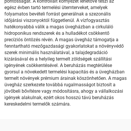
pontosságát. A kontrollált környezet lehetővé teszi az
egész évben tartó termelési ütemterveket, amelyek
folyamatos bevételi forrást generálnak a szezonális
időjárási viszonyoktól függetlenül. A vízfogyasztás
hatékonyabbá válik a magas üvegházban a cirkuláló
hidroponikus rendszerek és a hulladékot csökkentő
precíziós öntözés révén. A magas üvegház támogatja a
fenntartható mezőgazdasági gyakorlatokat a növényvédő
szerek minimális használatával, a talajdegradáció
kizárásával és a helyileg termelt zöldségek szállítási
igényének csökkentésével. A beruházás megtérülése
gyorsul a növekedett termelési kapacitás és a üvegházban
termelt növények prémium árainak köszönhetően. A magas
üvegház szerkezete továbbá rugalmasságot biztosít a
jövőbeli bővítésre vagy módosításra, ahogy a vállalkozási
igények alakulnak, ezért okos hosszú távú beruházás
kereskedelmi termelők számára.