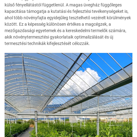
külső fényellátástól függetlenül. A magas üvegház függőleges
kapacitása támogatja a kutatási és fejlesztési tevékenységeket is,
ahol több növényfajta egyidejűleg tesztelhető vezérelt körülmények
között. Ez a képesség különösen értékes a magcégzek, a
mezőgazdasági egyetemek és a kereskedelmi termelők számára,
akik növénytermesztési gyakorlataik optimalizálását és új
termesztési technikák kifejlesztését célozzák.