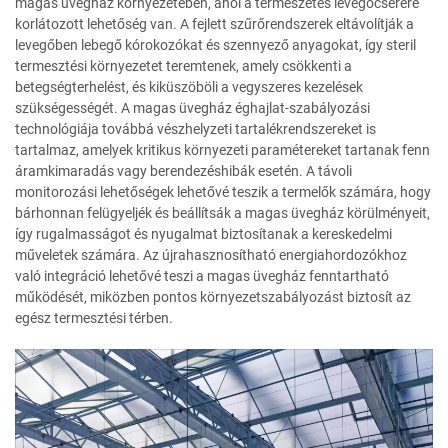
magas üvegház környezetében, ahol a természetes levegőcserére
korlátozott lehetőség van. A fejlett szűrőrendszerek eltávolítják a
levegőben lebegő kórokozókat és szennyező anyagokat, így steril
termesztési környezetet teremtenek, amely csökkenti a
betegségterhelést, és kiküszöböli a vegyszeres kezelések
szükségességét. A magas üvegház éghajlat-szabályozási
technológiája továbbá vészhelyzeti tartalékrendszereket is
tartalmaz, amelyek kritikus környezeti paramétereket tartanak fenn
áramkimaradás vagy berendezéshibák esetén. A távoli
monitorozási lehetőségek lehetővé teszik a termelők számára, hogy
bárhonnan felügyeljék és beállítsák a magas üvegház körülményeit,
így rugalmasságot és nyugalmat biztosítanak a kereskedelmi
műveletek számára. Az újrahasznosítható energiahordozókhoz
való integráció lehetővé teszi a magas üvegház fenntartható
működését, miközben pontos környezetszabályozást biztosít az
egész termesztési térben.