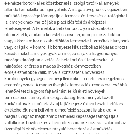
élelmiszerboltokkal és közétkeztetési szolgáltatókkal, amelyek
állandó termékellátást igényelnek. A magas üvegház év egészében
működő képessége támogatja a termesztési tervezési stratégiákat
is, amelyek maximalizálják a piaci időzítési és árképzési
lehetőségeket. A termelők a betakarítást olyan időszakokra
ütemezhetik, amikor a kereslet csúcsot ér, ünnepi időszakokban
vagy akkor, amikor a szabadföldön termesztett termékek hiányosak
vagy drágák. A kontrollált környezet kiküszöböli az időjárás okozta
késedelmeket, amelyek gyakran megzavarják a hagyományos
mezőgazdaságban a vetési és betakarítási ütemterveket. A
minőségellenőrzés a magas üvegház környezetében
előrejelezhetőbbé válik, mivel a konzisztens növekedési
körülmények egységes termésjellemzőket, méretet és megjelenést
eredményeznek. A magas üvegház termesztési rendszere továbbá
lehetővé teszi a gyors fajtaváltást és kísérleti növények
termesztését, amelyek mezőgazdasági körülmények között
kockázatosak lennének. Az új fajták egész évben tesztelhetők és
értékelhetők, nem kell várni a megfelelő szezonális ablakra. A
magas üvegház megbízható termelési képessége támogatja a
vállalkozás bővítését és a berendezésfinanszírozásra, valamint az
üzemléptékek növelésére irányuló berendezési és működési