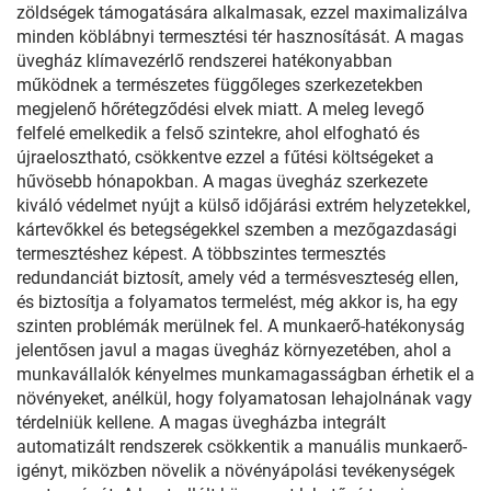
zöldségek támogatására alkalmasak, ezzel maximalizálva
minden köblábnyi termesztési tér hasznosítását. A magas
üvegház klímavezérlő rendszerei hatékonyabban
működnek a természetes függőleges szerkezetekben
megjelenő hőrétegződési elvek miatt. A meleg levegő
felfelé emelkedik a felső szintekre, ahol elfogható és
újraelosztható, csökkentve ezzel a fűtési költségeket a
hűvösebb hónapokban. A magas üvegház szerkezete
kiváló védelmet nyújt a külső időjárási extrém helyzetekkel,
kártevőkkel és betegségekkel szemben a mezőgazdasági
termesztéshez képest. A többszintes termesztés
redundanciát biztosít, amely véd a termésveszteség ellen,
és biztosítja a folyamatos termelést, még akkor is, ha egy
szinten problémák merülnek fel. A munkaerő-hatékonyság
jelentősen javul a magas üvegház környezetében, ahol a
munkavállalók kényelmes munkamagasságban érhetik el a
növényeket, anélkül, hogy folyamatosan lehajolnának vagy
térdelniük kellene. A magas üvegházba integrált
automatizált rendszerek csökkentik a manuális munkaerő-
igényt, miközben növelik a növényápolási tevékenységek