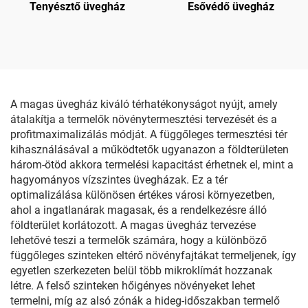
Tenyésztő üvegház
Esővédő üvegház
A magas üvegház kiváló térhatékonyságot nyújt, amely
átalakítja a termelők növénytermesztési tervezését és a
profitmaximalizálás módját. A függőleges termesztési tér
kihasználásával a működtetők ugyanazon a földterületen
három-ötöd akkora termelési kapacitást érhetnek el, mint a
hagyományos vízszintes üvegházak. Ez a tér
optimalizálása különösen értékes városi környezetben,
ahol a ingatlanárak magasak, és a rendelkezésre álló
földterület korlátozott. A magas üvegház tervezése
lehetővé teszi a termelők számára, hogy a különböző
függőleges szinteken eltérő növényfajtákat termeljenek, így
egyetlen szerkezeten belül több mikroklímát hozzanak
létre. A felső szinteken hőigényes növényeket lehet
termelni, míg az alsó zónák a hideg-időszakban termelő