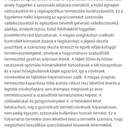
amely független a szezonális időjárási mintáktól, a külső éghajlati
változásoktól és a régióspecifikus termesztési korlátozásoktól. Ez a
figyelemre méltó képesség az agrárüzemeket szezonális
vállalkozásokból év egészében bevételt generáló vállalkozásokká
alakítja, amelyek biztos, külső feltételektől független
jövedelemforrást biztosítanak. A magas üvegházban uralkodó
kontrollált környezet kizárja a fagykárokat, a jégeső okozta
pusztítást, a szárazság okozta stresszt és egyéb időjárásfüggő
termésveszteségeket, amelyek a hagyományos szabadföldi
termesztést gyakran súlyosan érintik. A fejlett fűtési és hűtési
rendszerek optimális hőmérsékletet biztosítanak a téli hónapokban
és a nyári hőséghullámok idején egyaránt, így a növények
növekedése és fejlődése folyamatosan zajlik. A magas üvegház
termesztési kapacitása több aratási ciklust tesz lehetővé évente a
legtöbb növényfajtára, ami drámaian megnöveli az éves
terméshozamot a szabadföldi termesztéshez képest. A
zöldsalátokat és gyógynövényeket 4–6 hetenként lehet
betakarítani, míg a gyümölcsöt termelő növények folyamatosan,
nem pedig egyszeri, szezonális hullámban hoznak termést. Ez a
folyamatos termelési ütem lehetővé teszi a termelők számára, hogy
megbízható beszállítási szerződéseket kössenek éttermekkel,