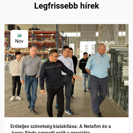
Legfrissebb hírek
28
Nov
Erőteljes szövetség kialakítása: A Netafim és a
Juyou Xinda egyesíti erőit a precíziós