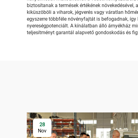
biztosítanak a termések értékének növekedésével, 
kiküszöböli a viharok, jégverés vagy váratlan hőm
egyszerre többféle növényfajtát is befogadnak, így 
nyereségpotenciált. A kínálatban álló árnyékház mi
teljesítményt garantál alapvető gondoskodás és fig
28
Nov