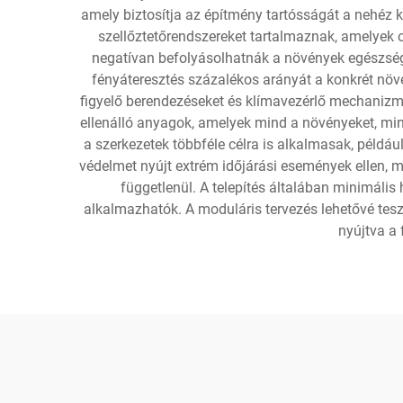
amely biztosítja az építmény tartósságát a nehéz k
szellőztetőrendszereket tartalmaznak, amelyek 
negatívan befolyásolhatnák a növények egészségé
fényáteresztés százalékos arányát a konkrét növ
figyelő berendezéseket és klímavezérlő mechanizmu
ellenálló anyagok, amelyek mind a növényeket, min
a szerkezetek többféle célra is alkalmasak, példá
védelmet nyújt extrém időjárási események ellen, min
függetlenül. A telepítés általában minimális 
alkalmazhatók. A moduláris tervezés lehetővé tesz
nyújtva a