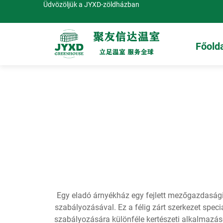
Üdvözöljük a JYXD-zöldházban
Főold
Egy eladó árnyékház egy fejlett mezőgazdasági 
szabályozásával. Ez a félig zárt szerkezet spec
szabályozására különféle kertészeti alkalmazás