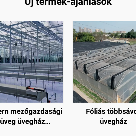
Új termék-ajánlások
rn mezőgazdasági
Fóliás többsáv
üveg üvegház
üvegház
gokhoz/eperhez/paradicsomhoz