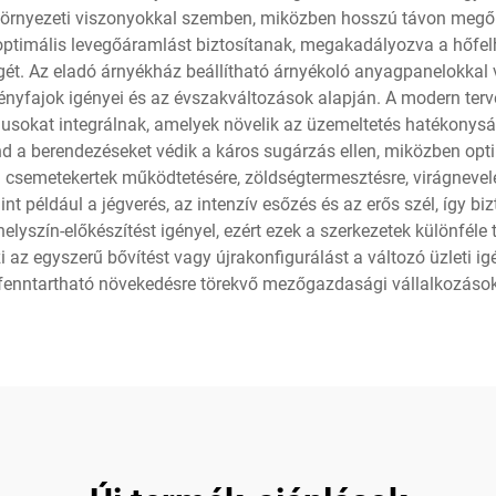
örnyezeti viszonyokkal szemben, miközben hosszú távon megőrzi 
optimális levegőáramlást biztosítanak, megakadályozva a hőfe
t. Az eladó árnyékház beállítható árnyékoló anyagpanelokkal van
ényfajok igényei és az évszakváltozások alapján. A modern terv
sokat integrálnak, amelyek növelik az üzemeltetés hatékonyság
d a berendezéseket védik a káros sugárzás ellen, miközben opt
ul csemetekertek működtetésére, zöldségtermesztésre, virágneve
t például a jégverés, az intenzív esőzés és az erős szél, így bi
helyszín-előkészítést igényel, ezért ezek a szerkezetek különféle
i az egyszerű bővítést vagy újrakonfigurálást a változó üzleti
 fenntartható növekedésre törekvő mezőgazdasági vállalkozáso