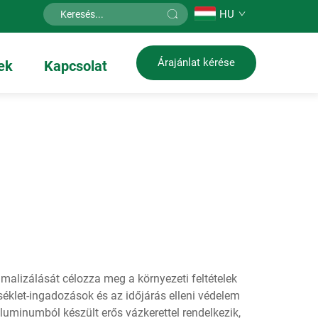
HU
Árajánlat kérése
ek
Kapcsolat
malizálását célozza meg a környezeti feltételek
séklet-ingadozások és az időjárás elleni védelem
uminumból készült erős vázkerettel rendelkezik,