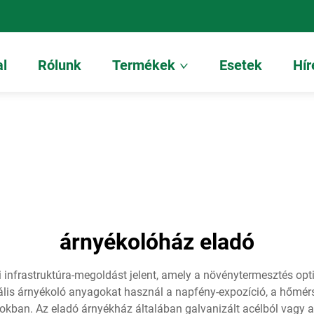
al
Rólunk
Termékek
Esetek
Hír
árnyékolóház eladó
infrastruktúra-megoldást jelent, amely a növénytermesztés opti
iális árnyékoló anyagokat használ a napfény-expozíció, a hőmér
okban. Az eladó árnyékház általában galvanizált acélból vagy al