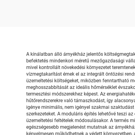
hőmé
ren
ön
A kínálatban álló árnyékház jelentős költségmegtak
befektetés mindenkori méretű mezőgazdasági vállal
mivel kontrollált növekedési környezetet teremtenek
vízmegtakarítást érnek el az integrált öntözési ren
üzemeltetési költségeket, miközben fenntartható m
meghosszabbítását az ideális hőmérséklet évszako
termesztési módszerekhez képest. Az energiahatékon
hűtőrendszerekre való támaszkodást, így alacsonyab
igénye minimális, nem igényel szakmai szaktudást v
szerkezeteket. A moduláris építés lehetővé teszi a
üzemeltetési feltételek módosulásakor. A termés mi
egészségesebb megjelenést mutatnak az árnyékház 
kényelmesen működhetnek a védett környezetben, am