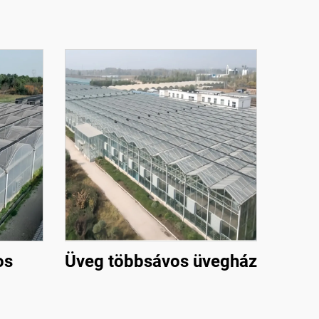
os
Üveg többsávos üvegház