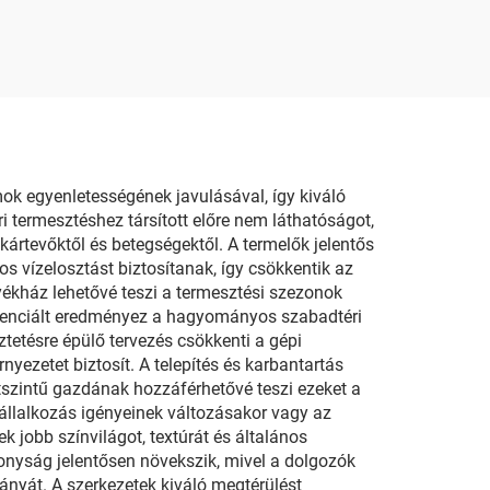
ok egyenletességének javulásával, így kiváló
termesztéshez társított előre nem láthatóságot,
kártevőktől és betegségektől. A termelők jelentős
os vízelosztást biztosítanak, így csökkentik az
ékház lehetővé teszi a termesztési szezonok
otenciált eredményez a hagyományos szabadtéri
tetésre épülő tervezés csökkenti a gépi
yezetet biztosít. A telepítés és karbantartás
tszintű gazdának hozzáférhetővé teszi ezeket a
vállalkozás igényeinek változásakor vagy az
jobb színvilágot, textúrát és általános
nyság jelentősen növekszik, mivel a dolgozók
nyát. A szerkezetek kiváló megtérülést