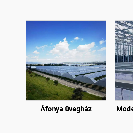
Áfonya üvegház
Mode
virá