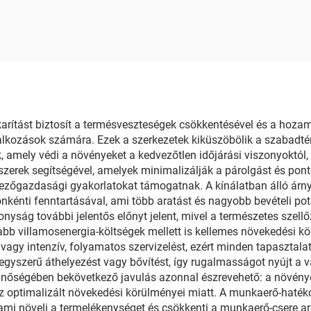
rsékletszabályozó
dszerrel/árnyékoló
rendszerrel/
tözőrendszerrel
arítást biztosít a termésveszteségek csökkentésével és a hozam
kozások számára. Ezek a szerkezetek kiküszöbölik a szabadtéri 
, amely védi a növényeket a kedvezőtlen időjárási viszonyoktól, 
dszerek segítségével, amelyek minimalizálják a párolgást és pont
ezőgazdasági gyakorlatokat támogatnak. A kínálatban álló árny
nkénti fenntartásával, ami több aratást és nagyobb bevételi p
yság további jelentős előnyt jelent, mivel a természetes szellőz
b villamosenergia-költségek mellett is kellemes növekedési körn
agy intenzív, folyamatos szervizelést, ezért minden tapasztala
z egyszerű áthelyezést vagy bővítést, így rugalmasságot nyújt a 
nőségében bekövetkező javulás azonnal észrevehető: a növények 
optimalizált növekedési körülményei miatt. A munkaerő-hatéko
i növeli a termelékenységet és csökkenti a munkaerő-csere ará