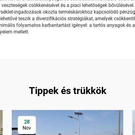
a veszteségek csökkenésével és a piaci lehetőségek bővülésével
érséklet-ingadozások okozta terméskárokhoz kapcsolódó pénzüg
lehetővé teszik a diverzifikációs stratégiákat, amelyek csökkent
nimális folyamatos karbantartást igényel: a tartós anyagok és 
yelem mellett.
Tippek és trükkök
28
Nov