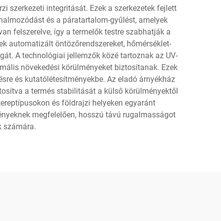
szerkezeti integritását. Ezek a szerkezetek fejlett
lhalmozódást és a páratartalom-gyűlést, amelyek
 felszerelve, így a termelők testre szabhatják a
ek automatizált öntözőrendszereket, hőmérséklet-
át. A technológiai jellemzők közé tartoznak az UV-
imális növekedési körülményeket biztosítanak. Ezek
lésre és kutatólétesítményekbe. Az eladó árnyékház
ztosítva a termés stabilitását a külső körülményektől
 tereptípusokon és földrajzi helyeken egyaránt
 igényeknek megfelelően, hosszú távú rugalmasságot
k számára.