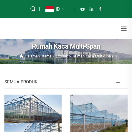
ID
Rumah Kaca Multi-Span
Halaman Utama
>
Produk
>
Rumah Kaca Multi-Span
SEMUA PRODUK