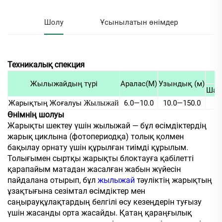
Шолу
Ұсынылатын өнімдер
Техникалық спекция
Жылыжайдың түрі
Аралас(М)
Узындық (м)
Шаты
Жарықтың Жоғалуы
Жылыжай
6.0—10.0
10.0—150.0
Өнімнің шолуы
Жарықты шектеу үшін жылыжай — бұл өсімдіктердің
жарық циклына (фотопериодқа) толық қолмен
бақылау орнату үшін құрылған тиімді құрылым.
Толығымен сыртқы жарықты блоктауға қабілетті
қарапайым матадан жасалған жабын жүйесін
пайдалана отырып, бұл
жылыжай
тәуліктің жарықтың
ұзақтығына сезімтал өсімдіктер мен
саңырауқұлақтардың белгілі өсу кезеңдерін туғызу
үшін жасанды орта жасайды. Қатаң қараңғылық