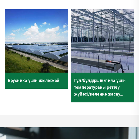
Брусника үшін жылыжай
Гүл/бүлдіршін/пияз үшін
температураны реттеу
жүйесі/көлеңке жасау
жүйесі/суару жүйесі бар
заманауи аграрлық
шыныдан жасалған
жылыжай