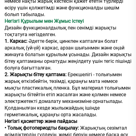
немесе нақты жарық кестесін қажет ететін түрлерді
өсіру үшін қолжетімді және функционалды шешім
болып табылады.
Негізгі Құрылым мен Жұмыс істеуі
Дизайн функционалдылық пен сенімді жарықты
тоқтатуға негізделген.
1. Каркас:
Әдетте берік, цинкпен капталған болат
аркалық (үй-үй) каркас, арзан шығынмен және оңай
жинауға болатын құрылым ұсынады. Дизайн жарықты
бітеу қаптаманы орнатуды жеңілдету үшін тегіс пішінді
болуға бағытталған.
2. Жарықты бітеу қаптама:
Ерекшелігі - толығымен
жарық өткізбейтін, төзімді, қараңғы мата немесе
мықты пластикалық пленка. Бұл материал толығымен
жарықты бітейтін етіп жасалған және қолмен немесе
электржетекті домалату механизміне орнатылады.
Қолданылған кезде жылыжайдың ішінде
герметикалық, қараңғы орта жасалады.
Негізгі қасиеттер және пайдасы
• Толық фотопериодты бақылау:
Жарықтың сезімтал
өсімдіктердің гүлдеуін, жеміс беруін немесе басқа өсу