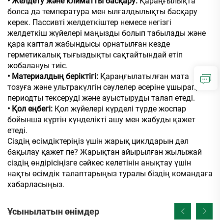
• Желдету және климатты басқару:
Қараңғылықта
болса да температура мен ылғалдылықты басқару
керек. Пассивті желдеткіштер немесе негізгі
желдеткіш жүйелері маңызды болып табылады және
қара каптал жабындысы орнатылған кезде
герметикалық тығыздықты сақтайтындай етіп
жобалануы тиіс.
• Материалдың беріктігі:
Қараңғылатылған мата
тозуға және ультракүлгін сәулелер әсеріне ұшырап,
периодты тексеруді және ауыстыруды талап етеді.
• Қол еңбегі:
Қол жүйелері күрделі түрде жоспар
бойынша күртін күнделікті ашу мен жабуды қажет
етеді.
Сіздің өсімдіктеріңіз үшін жарық циклдарын дәл
бақылау қажет пе? Жарықтан айырылған жылыжай
сіздің өндірісіңізге сәйкес келетінін анықтау үшін
нақты өсімдік талаптарыңыз туралы біздің командаға
хабарласыңыз.
Ұсынылатын өнімдер