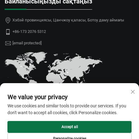
Байланысыңызды сақтаңыз
Хэбэй провинциясы, Цанчжоу қаласы, Ботоу даму аймағы
+86-173 2076 5312
[email protected]
We value your privacy
We use cookies and similar tools to provide our services. If you
don't want to accept all cookies, click Personalize cookies.
Барлық құқықтар қорғалған © 2026 Хэбэй Цзюйоу Синьда
Жылыжай Қондырғылары ШЖҚ —
Жекелік саясаты
Accept all
Personalize cookies