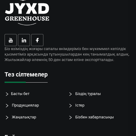
Біз өзіміздің жоғары сапалы өнімдеріміз бен мүкеммел кепілдік
қызметіміз арқасында тұтынушылардан кең танымалдық алдық.
Жылыжайлар әлемнің 50-ден астам еліне экспортталады.
Тез сілтемелер
Басты бет
Біздің туралы
Продукциялар
Істер
Жаңалықтар
Бізбен хабарласыңы