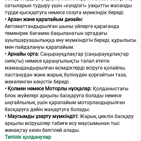
сатыларын тудыру үшін «күндізгі» уақытты жасанды
түрде қысқартуға немесе созуға мүмкіндік береді.
• Арзан және қарапайым дизайн:
Автоматтандырылған шыны үйлерге қарағанда
төменірек бағамен бақыланатын ортадағы
ауылшаруашылыққа ену мүмкіндігін береді, құрылысы
мен пайдалануы қарапайым.
• Арнайы орта:
Саңырауқұлақтар (саңырауқұлақтар
сияқты) немесе қараңғылықты талап ететін
мамандандырылған өсімдіктерді өсіруге қолайлы,
ластанудан және жарық бүлінуден қорғайтын таза,
жекеленген кеңістік береді.
• Қолмен немесе Моторлы нұсқалар:
Қолданыстағы
блок жүйелері арқылы басқаруға болады немесе
ыңғайлылық үшін қарапайым моторландырылған
басқаруға дейін жаңартуға болады.
• Маусымды ұзарту мүмкіндігі:
Жарық циклін басқару
арқылы өсірушілер табиғи өсу маусымынан тыс
жинақтау кезін белгілей алады.
Типілік қолданулар