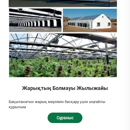
Жарықтың Болмауы Жылыжайы
Бақыланатын жарық мерзімін басқару үшін ыңғайлы
құрылым
Сұраныс