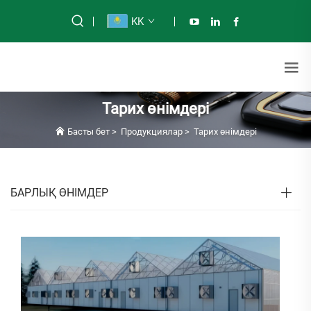
KK
Тарих өнімдері
Басты бет
>
Продукциялар
>
Тарих өнімдері
БАРЛЫҚ ӨНІМДЕР