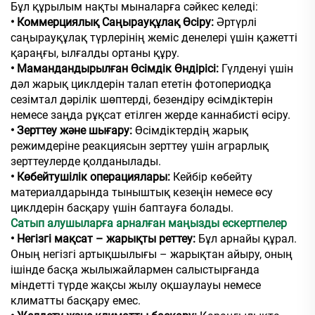
Бұл құрылым нақты мыналарға сәйкес келеді:
• Коммерциялық Саңырауқұлақ Өсіру:
Әртүрлі
саңырауқұлақ түрлерінің жеміс денелері үшін қажетті
қараңғы, ылғалды ортаны құру.
• Мамандандырылған Өсімдік Өндірісі:
Гүлденуі үшін
дәл жарық циклдерін талап ететін фотопериодқа
сезімтал дәрілік шөптерді, безендіру өсімдіктерін
немесе заңда рұқсат етілген жерде каннабисті өсіру.
• Зерттеу және шығару:
Өсімдіктердің жарық
режимдеріне реакциясын зерттеу үшін аграрлық
зерттеулерде қолданылады.
• Көбейтушілік операциялары:
Кейбір көбейту
материалдарында тыныштық кезеңін немесе өсу
циклдерін басқару үшін баптауға болады.
Сатып алушыларға арналған маңызды ескертпелер
• Негізгі мақсат – жарықты реттеу:
Бұл арнайы құрал.
Оның негізгі артықшылығы – жарықтан айыру, оның
ішінде басқа жылыжайлармен салыстырғанда
міндетті түрде жақсы жылу оқшаулауы немесе
климатты басқару емес.