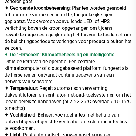
verloren gaat.
✦ Geordende kroonbeheersing:
Planten worden gesnoeid
tot uniforme vormen en in nette, toegankelijke rijen
geplaatst. Vaak worden aanvullende LED- of HPS-
verlichting boven de kroon opgehangen om tijdens
bewolkte dagen een gelijkmatig lichtniveau te bieden of om
de belichtingsperiode te verlengen voor productie buiten het
seizoen.
3. De "Hersenen": Klimaatbeheersing en intelligentie
Dit is de kern van de operatie. Een centrale
klimaatcomputer of cloudgebaseerd platform fungeert als
de hersenen en ontvangt continu gegevens van een
netwerk van sensoren:
✦ Temperatuur:
Regelt automatisch verwarming,
dakventilatoren en ventilator-met-pad-koelsystemen om het
ideale bereik te handhaven (bijv. 22-26°C overdag / 10-15°C
's nachts).
✦ Vochtigheid:
Beheert vochtgehaltes met behulp van
ontvochtigers of gerichte ventilatie om schimmelinfecties
te voorkomen.
✦ Licht:
Past automatisch zonweringschermen en