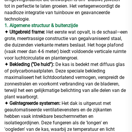
tot in perfectie te laten groeien. Het vertegenwoordigt de
naadloze integratie van tuinbouw en geavanceerde
technologie.
1. Algemene structuur & buitenzijde
✦ Uitgebreid frame:
Het eerste wat opvalt, is de schaal—een
grote, meertrassige constructie van gegalvaniseerd staal,
die duizenden vierkante meters beslaat. Het hoge plafond
(vaak meer dan 4-6 meter) biedt voldoende verticale ruimte
voor luchtcirculatie en plantengroei.
✦ Bekleding ("De huid"):
De kas is bedekt met diffuus glas
of polycarbonaatplaten. Deze speciale bekleding
maximaliseert het lichtdoorlatend vermogen, verspreidt de
zonnestralen en voorkomt verbranding van de bladeren,
terwijl het een gelijkmatige belichting van alle delen van de
plant waarborgt.
✦ Geïntegreerde systemen:
Het dak is uitgerust met
geautomatiseerde ventilatievensters en de zijkanten
hebben vaak intrekbare beschermnetten en
isolatiegordijnen. Deze fungeren als de 'longen' en
'oogleden' van de kas, waarbij ze temperatuur en licht