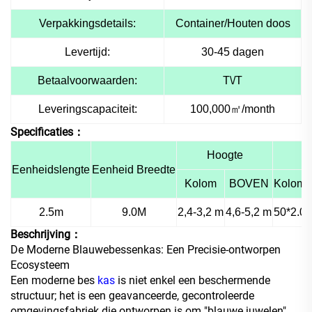
Verpakkingsdetails:
Container/Houten doos
Levertijd:
30-45 dagen
Betaalvoorwaarden:
T\/T
Leveringscapaciteit:
100,000
㎡
/month
Specificaties：
Hoogte
Eenheidslengte
Eenheid Breedte
Kolom
BOVEN
Kolom
2.5m
9.0M
2,4-3,2 m
4,6-5,2 m
50*2.0
Beschrijving：
De Moderne Blauwebessenkas: Een Precisie-ontworpen
Ecosysteem
Een moderne bes
kas
is niet enkel een beschermende
structuur; het is een geavanceerde, gecontroleerde
omgevingsfabriek die ontworpen is om "blauwe juwelen"