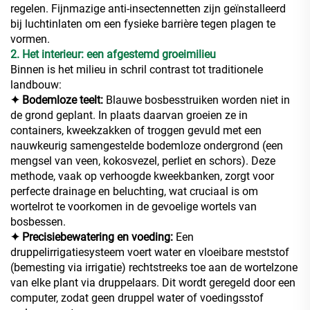
regelen. Fijnmazige anti-insectennetten zijn geïnstalleerd
bij luchtinlaten om een fysieke barrière tegen plagen te
vormen.
2. Het interieur: een afgestemd groeimilieu
Binnen is het milieu in schril contrast tot traditionele
landbouw:
✦ Bodemloze teelt:
Blauwe bosbesstruiken worden niet in
de grond geplant. In plaats daarvan groeien ze in
containers, kweekzakken of troggen gevuld met een
nauwkeurig samengestelde bodemloze ondergrond (een
mengsel van veen, kokosvezel, perliet en schors). Deze
methode, vaak op verhoogde kweekbanken, zorgt voor
perfecte drainage en beluchting, wat cruciaal is om
wortelrot te voorkomen in de gevoelige wortels van
bosbessen.
✦ Precisiebewatering en voeding:
Een
druppelirrigatiesysteem voert water en vloeibare meststof
(bemesting via irrigatie) rechtstreeks toe aan de wortelzone
van elke plant via druppelaars. Dit wordt geregeld door een
computer, zodat geen druppel water of voedingsstof