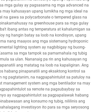
a sa mga gulay ay pagsasama ng mga advanced na
na may kahusayan upang lumikha ng mga ideal na
el na gawa sa polycarbonate o tempered glass na
 pinakamahusay na greenhouse para sa mga gulay
iba't ibang antas ng temperatura at kahalumigan sa
loy ng hangin batay sa loob na kondisyon, upang
isama nang maayos ang mga sistemang hydroponic
emental lighting system ay nagbibigay ng buong-
s. Kasama sa mga tampok sa pamamahala ng tubig
 mula sa ulan. Nananaig pa rin ang kahusayan ng
panatili ang matatag na loob na kapaligiran. Ang
s habang pinapanatili ang eksaktong kontrol sa
ng pagtatanim, na nagpapahintulot sa patuloy na
 pest management system ang mga bentilador na may
nagpapahintulot sa remote na pagsubaybay sa
senyo ay nagpapahintulot sa pagpapalawak habang
nabawasan ang konsumo ng tubig, nililinis ang
ahalagang investisyon ito para sa mga seryosong