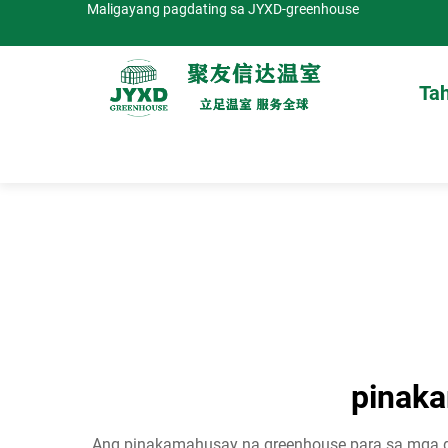
Maligayang pagdating sa JYXD-greenhouse
Ta
pinaka
Ang pinakamahusay na greenhouse para sa mga gu