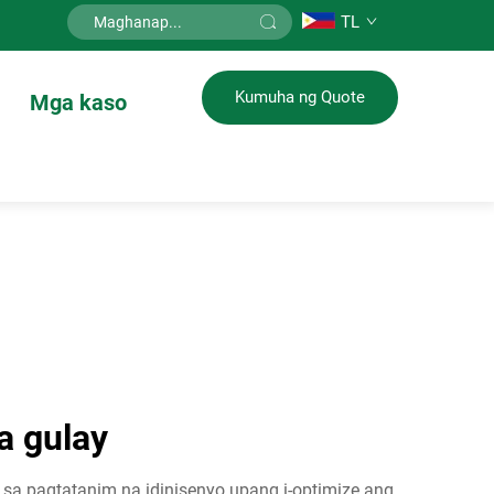
TL
Kumuha ng Quote
Mga kaso
a gulay
a pagtatanim na idinisenyo upang i-optimize ang