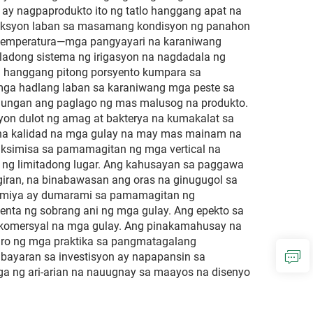
 ay nagpaprodukto ito ng tatlo hanggang apat na
roteksyon laban sa masamang kondisyon ng panahon
ng temperatura—mga pangyayari na karaniwang
oladong sistema ng irigasyon na nagdadala ng
g hanggang pitong porsyento kumpara sa
mga hadlang laban sa karaniwang mga peste sa
ulungan ang paglago ng mas malusog na produkto.
syon dulot ng amag at bakterya na kumakalat sa
 na kalidad na mga gulay na may mas mainam na
aksimisa sa pamamagitan ng mga vertical na
b ng limitadong lugar. Ang kahusayan sa paggawa
igiran, na binabawasan ang oras na ginugugol sa
onomiya ay dumarami sa pamamagitan ng
benta ng sobrang ani ng mga gulay. Ang epekto sa
g komersyal na mga gulay. Ang pinakamahusay na
uro ng mga praktika sa pangmatagalang
bayaran sa investisyon ay napapansin sa
a ng ari-arian na nauugnay sa maayos na disenyo