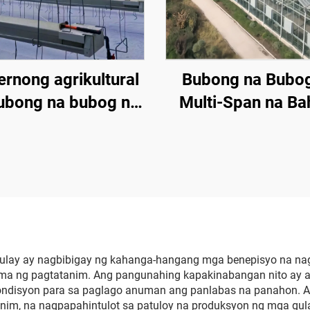
rnong agrikultural
Bubong na Bubo
ubong na bubog na
Multi-Span na Ba
ay-tanim para sa
tanim
lak/strawberry/kamatis
 may sistema ng
kontrol sa
eratura/sistema ng
atabing/sistema ng
irigasyon
lay ay nagbibigay ng kahanga-hangang mga benepisyo na nagp
tema ng pagtatanim. Ang pangunahing kapakinabangan nito ay a
ondisyon para sa paglago anuman ang panlabas na panahon. An
im, na nagpapahintulot sa patuloy na produksyon ng mga gul