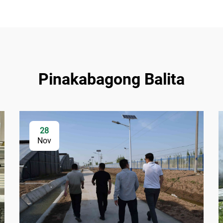
Pinakabagong Balita
28
Nov