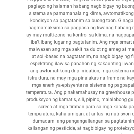
paglago ng halaman habang nagbibigay ng buong
sistema sa pamamahala ng klima, awtomatikong 
kondisyon sa pagtatanim sa buong taon. Ginagam
nagmamaksima sa pagpasa ng liwanag habang nag
ay may multi-zone na kontrol sa klima, na nagpapa
iba't ibang lugar ng pagtatanim. Ang mga smart
maiwasan ang mga sakit na dulot ng amag at ma
at soil-based na pagtatanim, na nagbibigay ng 
espektrong ilaw sa panahon ng kakaunting liwa
ang awtomatikong drip irrigation, mga sistema 
istruktura, na may mga pinalakas na frame na ka
mga enerhiya-episyente na sistema ng pagpapai
temperatura. Ang pinakamahusay na greenhouse p
produksyon ng kamatis, sili, pipino, malalabong 
screen at mga tirahan para sa mga kapaki-p
temperatura, kahalumigan, at antas ng nutrisyo
dumadami ang pangangailangan sa pagtatanim. 
kailangan ng pesticide, at nagbibigay ng prote