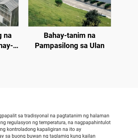
g na
Bahay-tanim na
hay-
Pampasilong sa Ulan
apalit sa tradisyonal na pagtatanim ng halaman
ng regulasyon ng temperatura, na nagpapahintulot
g kontroladong kapaligiran na ito ay
ay sa buong buwan ng taglamig kung kailan