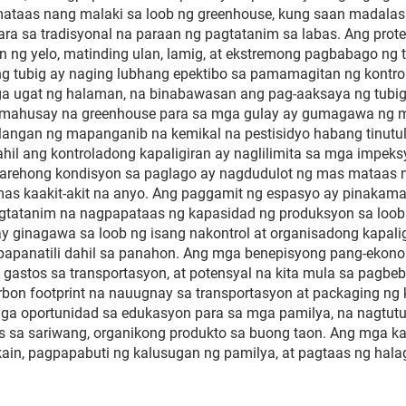
mataas nang malaki sa loob ng greenhouse, kung saan madalas
para sa tradisyonal na paraan ng pagtatanim sa labas. Ang p
an ng yelo, matinding ulan, lamig, at ekstremong pagbabago 
ng tubig ay naging lubhang epektibo sa pamamagitan ng kontr
ga ugat ng halaman, na binabawasan ang pag-aaksaya ng tubi
kamahusay na greenhouse para sa mga gulay ay gumagawa ng 
ailangan ng mapanganib na kemikal na pestisidyo habang tinut
ahil ang kontroladong kapaligiran ay naglilimita sa mga impek
parehong kondisyon sa paglago ay nagdudulot ng mas mataas
 mas kaakit-akit na anyo. Ang paggamit ng espasyo ay pinakam
pagtatanim na nagpapataas ng kapasidad ng produksyon sa loo
ay ginagawa sa loob ng isang nakontrol at organisadong kapal
agpapanatili dahil sa panahon. Ang mga benepisyong pang-ek
gastos sa transportasyon, at potensyal na kita mula sa pagbe
bon footprint na nauugnay sa transportasyon at packaging n
ga oportunidad sa edukasyon para sa mga pamilya, na nagtut
s sa sariwang, organikong produkto sa buong taon. Ang mga ka
, pagpapabuti ng kalusugan ng pamilya, at pagtaas ng halag