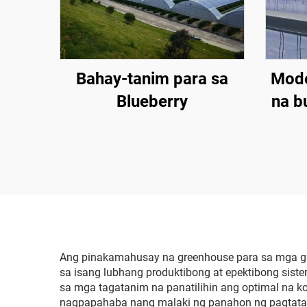
Bahay-tanim para sa
Mode
Blueberry
na b
bah
bulak
na
temp
pagt
Ang pinakamahusay na greenhouse para sa mga gu
sa isang lubhang produktibong at epektibong sis
sa mga tagatanim na panatilihin ang optimal na k
nagpapahaba nang malaki ng panahon ng pagtatan