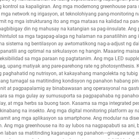
 kontrol sa kapaligiran. Ang mga modernong greenhouse par
mga network ng irigasyon, at teknolohiyang pang-monitoring 
it ng mga istrukturang ito ang mga mataas na kalidad na pan
bibigay din ng mahusay na katangian sa pag-iinsulate. Ang
hintulot sa mga tagapag-alaga ng halaman na panatilihin ang 
 na sistema ng bentilasyon ay awtomatikong nag-a-adjust ng da
panatili ang optimal na sirkulasyon ng hangin. Maaaring ma
fleksibilidad sa mga paraan ng pagtatanim. Ang mga LED suppl
nag, upang matiyak ang pare-parehong rate ng photosynthesi
ng paghahatid ng nutrisyon, at kakayahang mangolekta ng tubig
yang tumagal sa matitinding kondisyon ng panahon habang pina
nit at pagpapalamig ay binabawasan ang operasyonal na gasto
ara sa mga gulay ay sumusuporta sa pagpapahaba ng panahon 
gulay, at mga herbs sa buong taon. Kasama sa mga integrated
akinabang na insekto. Ang mga digital monitoring platform ay 
n gamit ang mga aplikasyon sa smartphone. Ang modular na di
Ang mga greenhouse na ito ay lubos na nagpapabuti sa ani, bi
ksyon laban sa matitinding kaganapan ng panahon—ginagawang m