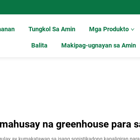
hanan
Tungkol Sa Amin
Mga Produkto
Balita
Makipag-ugnayan sa Amin
mahusay na greenhouse para s
lay ay kumakatawan sa isang sopistikadong kapaligiran para s