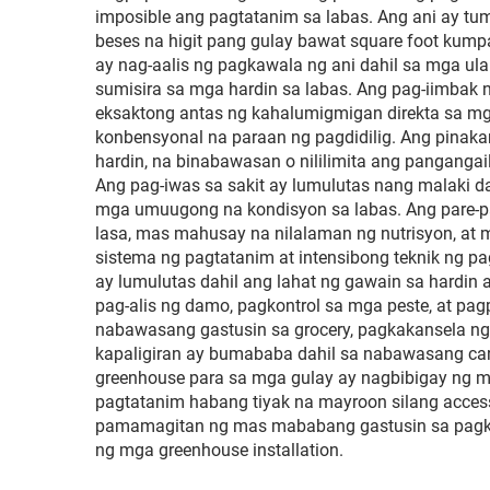
imposible ang pagtatanim sa labas. Ang ani ay tu
beses na higit pang gulay bawat square foot kum
ay nag-aalis ng pagkawala ng ani dahil sa mga ul
sumisira sa mga hardin sa labas. Ang pag-iimbak 
eksaktong antas ng kahalumigmigan direkta sa m
konbensyonal na paraan ng pagdidilig. Ang pina
hardin, na binabawasan o nililimita ang pangang
Ang pag-iwas sa sakit ay lumulutas nang malaki d
mga umuugong na kondisyon sa labas. Ang pare-
lasa, mas mahusay na nilalaman ng nutrisyon, at
sistema ng pagtatanim at intensibong teknik ng 
ay lumulutas dahil ang lahat ng gawain sa hardin 
pag-alis ng damo, pagkontrol sa mga peste, at p
nabawasang gastusin sa grocery, pagkakansela ng 
kapaligiran ay bumababa dahil sa nabawasang car
greenhouse para sa mga gulay ay nagbibigay ng m
pagtatanim habang tiyak na mayroon silang acces
pamamagitan ng mas mababang gastusin sa pagkain
ng mga greenhouse installation.