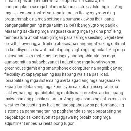
lumalampas ang temperatura sa optimal na saklaw, na
nangangalaga sa mga halaman laban sa stress dulot ng init. Ang
mga sistemang kontrol sa kapaligiran na ito ay mayroon ding
programmable na mga setting na sumasaklaw sa iba't ibang
pangangailangan ng mga tanim sa iba't ibang yugto ng paglaki.
Maaaring itakda ng mga magsasaka ang mga tiyak na profile ng
temperatura at kahalumigmigan para sa mga seedling, vegetative
growth, flowering, at fruiting phases, na nangangatiyak ng optimal
na kondisyon sa bawat mahalagang yugto ng pag-unlad. Ang mga
kakayahan sa remote monitoring ay nagpapahintulot sa mga
gumagamit na subaybayan at i-adjust ang mga kondisyon sa
greenhouse gamit ang smartphone o computer, na nagbibigay ng
flexibility at kapayapaan ng isip habang wala sa pasilidad.
Ibinabalita ng mga sistema ng alerta agad ang mga magsasaka
kapag lumalabas ang mga kondisyon sa loob ng acceptable na
saklaw, na nagpapahintulot ng mabilis na corrective action upang
maiwasan ang pinsala sa tanim. Ang pagsasama ng datos mula sa
weather forecasting ay higit na nagpapahusay sa performance ng
sistema sa pamamagitan ng paghahanda sa mga paparating na
pagbabago sa kondisyon at paggawa ng proaktibong mga
adjustment imbes na reaktibong tugon.