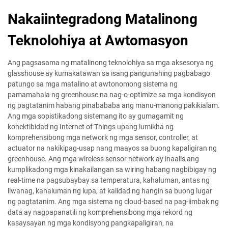
Nakaiintegradong Matalinong
Teknolohiya at Awtomasyon
Ang pagsasama ng matalinong teknolohiya sa mga aksesorya ng
glasshouse ay kumakatawan sa isang pangunahing pagbabago
patungo sa mga matalino at awtonomong sistema ng
pamamahala ng greenhouse na nag-o-optimize sa mga kondisyon
ng pagtatanim habang pinabababa ang manu-manong pakikialam.
Ang mga sopistikadong sistemang ito ay gumagamit ng
konektibidad ng Internet of Things upang lumikha ng
komprehensibong mga network ng mga sensor, controller, at
actuator na nakikipag-usap nang maayos sa buong kapaligiran ng
greenhouse. Ang mga wireless sensor network ay inaalis ang
kumplikadong mga kinakailangan sa wiring habang nagbibigay ng
real-time na pagsubaybay sa temperatura, kahaluman, antas ng
liwanag, kahaluman ng lupa, at kalidad ng hangin sa buong lugar
ng pagtatanim. Ang mga sistema ng cloud-based na pag-iimbak ng
data ay nagpapanatili ng komprehensibong mga rekord ng
kasaysayan ng mga kondisyong pangkapaligiran, na