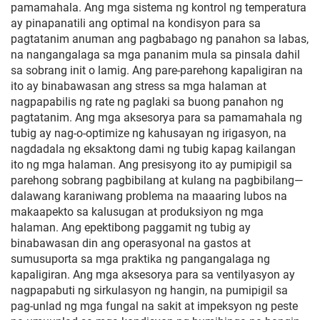
pamamahala. Ang mga sistema ng kontrol ng temperatura
ay pinapanatili ang optimal na kondisyon para sa
pagtatanim anuman ang pagbabago ng panahon sa labas,
na nangangalaga sa mga pananim mula sa pinsala dahil
sa sobrang init o lamig. Ang pare-parehong kapaligiran na
ito ay binabawasan ang stress sa mga halaman at
nagpapabilis ng rate ng paglaki sa buong panahon ng
pagtatanim. Ang mga aksesorya para sa pamamahala ng
tubig ay nag-o-optimize ng kahusayan ng irigasyon, na
nagdadala ng eksaktong dami ng tubig kapag kailangan
ito ng mga halaman. Ang presisyong ito ay pumipigil sa
parehong sobrang pagbibilang at kulang na pagbibilang—
dalawang karaniwang problema na maaaring lubos na
makaapekto sa kalusugan at produksiyon ng mga
halaman. Ang epektibong paggamit ng tubig ay
binabawasan din ang operasyonal na gastos at
sumusuporta sa mga praktika ng pangangalaga ng
kapaligiran. Ang mga aksesorya para sa ventilyasyon ay
nagpapabuti ng sirkulasyon ng hangin, na pumipigil sa
pag-unlad ng mga fungal na sakit at impeksyon ng peste