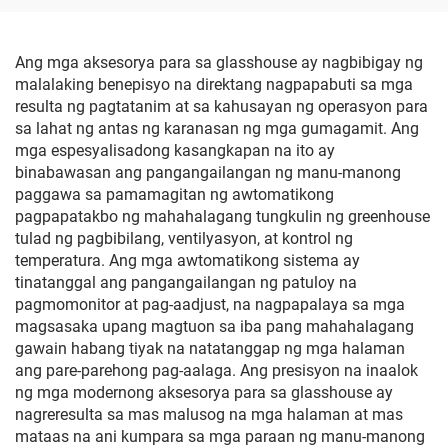
Ang mga aksesorya para sa glasshouse ay nagbibigay ng
malalaking benepisyo na direktang nagpapabuti sa mga
resulta ng pagtatanim at sa kahusayan ng operasyon para
sa lahat ng antas ng karanasan ng mga gumagamit. Ang
mga espesyalisadong kasangkapan na ito ay
binabawasan ang pangangailangan ng manu-manong
paggawa sa pamamagitan ng awtomatikong
pagpapatakbo ng mahahalagang tungkulin ng greenhouse
tulad ng pagbibilang, ventilyasyon, at kontrol ng
temperatura. Ang mga awtomatikong sistema ay
tinatanggal ang pangangailangan ng patuloy na
pagmomonitor at pag-aadjust, na nagpapalaya sa mga
magsasaka upang magtuon sa iba pang mahahalagang
gawain habang tiyak na natatanggap ng mga halaman
ang pare-parehong pag-aalaga. Ang presisyon na inaalok
ng mga modernong aksesorya para sa glasshouse ay
nagreresulta sa mas malusog na mga halaman at mas
mataas na ani kumpara sa mga paraan ng manu-manong