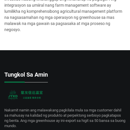
integrasyon sa umiiral nang farm management software ay
lumilikha ng komprehensibong agricultural management platform
na nagsasamahan ng mga operasyon ng greenhouse sa mas
malawak na mga gawain sa pagsasaka at mga proseso ng
negosyo.
Tungkol Sa Amin
Nakamit namin ang malawakang pagkilala mula sa mga customer dahil
sa mahusay na kalidad ng produkto at perpektong serbisyo pagkatapos
ng benta. Ang mga greenhouse ay ini-export sa higit sa 50 bansa sa buong
mundo.