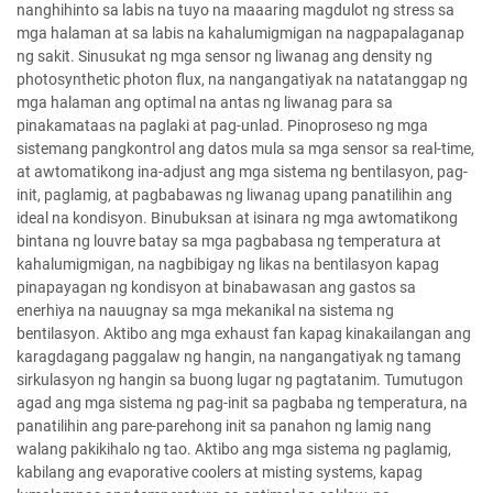
nanghihinto sa labis na tuyo na maaaring magdulot ng stress sa
mga halaman at sa labis na kahalumigmigan na nagpapalaganap
ng sakit. Sinusukat ng mga sensor ng liwanag ang density ng
photosynthetic photon flux, na nangangatiyak na natatanggap ng
mga halaman ang optimal na antas ng liwanag para sa
pinakamataas na paglaki at pag-unlad. Pinoproseso ng mga
sistemang pangkontrol ang datos mula sa mga sensor sa real-time,
at awtomatikong ina-adjust ang mga sistema ng bentilasyon, pag-
init, paglamig, at pagbabawas ng liwanag upang panatilihin ang
ideal na kondisyon. Binubuksan at isinara ng mga awtomatikong
bintana ng louvre batay sa mga pagbabasa ng temperatura at
kahalumigmigan, na nagbibigay ng likas na bentilasyon kapag
pinapayagan ng kondisyon at binabawasan ang gastos sa
enerhiya na nauugnay sa mga mekanikal na sistema ng
bentilasyon. Aktibo ang mga exhaust fan kapag kinakailangan ang
karagdagang paggalaw ng hangin, na nangangatiyak ng tamang
sirkulasyon ng hangin sa buong lugar ng pagtatanim. Tumutugon
agad ang mga sistema ng pag-init sa pagbaba ng temperatura, na
panatilihin ang pare-parehong init sa panahon ng lamig nang
walang pakikihalo ng tao. Aktibo ang mga sistema ng paglamig,
kabilang ang evaporative coolers at misting systems, kapag