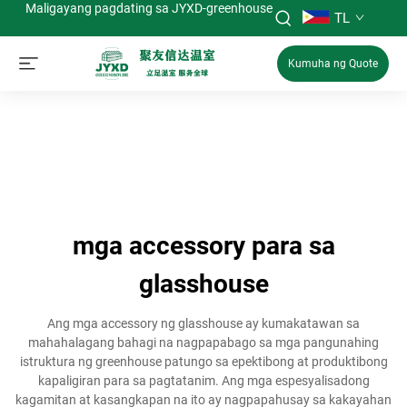
Maligayang pagdating sa JYXD-greenhouse
TL
Kumuha ng Quote
mga accessory para sa
glasshouse
Ang mga accessory ng glasshouse ay kumakatawan sa
mahahalagang bahagi na nagpapabago sa mga pangunahing
istruktura ng greenhouse patungo sa epektibong at produktibong
kapaligiran para sa pagtatanim. Ang mga espesyalisadong
kagamitan at kasangkapan na ito ay nagpapahusay sa kakayahan