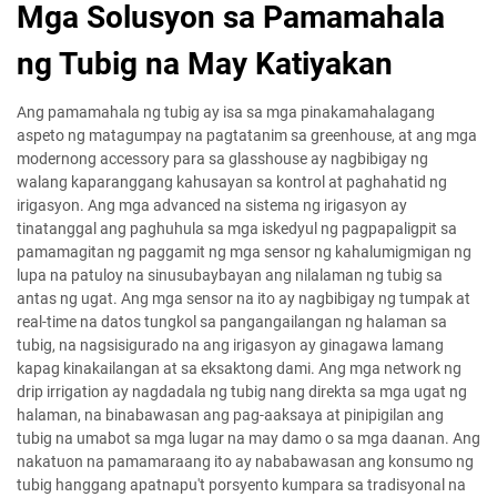
Mga Solusyon sa Pamamahala
ng Tubig na May Katiyakan
Ang pamamahala ng tubig ay isa sa mga pinakamahalagang
aspeto ng matagumpay na pagtatanim sa greenhouse, at ang mga
modernong accessory para sa glasshouse ay nagbibigay ng
walang kaparanggang kahusayan sa kontrol at paghahatid ng
irigasyon. Ang mga advanced na sistema ng irigasyon ay
tinatanggal ang paghuhula sa mga iskedyul ng pagpapaligpit sa
pamamagitan ng paggamit ng mga sensor ng kahalumigmigan ng
lupa na patuloy na sinusubaybayan ang nilalaman ng tubig sa
antas ng ugat. Ang mga sensor na ito ay nagbibigay ng tumpak at
real-time na datos tungkol sa pangangailangan ng halaman sa
tubig, na nagsisigurado na ang irigasyon ay ginagawa lamang
kapag kinakailangan at sa eksaktong dami. Ang mga network ng
drip irrigation ay nagdadala ng tubig nang direkta sa mga ugat ng
halaman, na binabawasan ang pag-aaksaya at pinipigilan ang
tubig na umabot sa mga lugar na may damo o sa mga daanan. Ang
nakatuon na pamamaraang ito ay nababawasan ang konsumo ng
tubig hanggang apatnapu't porsyento kumpara sa tradisyonal na