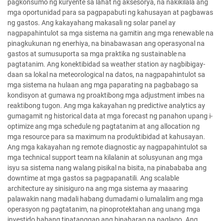
pagkonsumo ng kuryente sa lahat ng aksesorya, na nakikilala ang
mga oportunidad para sa pagpapabuti ng kahusayan at pagbawas
ng gastos. Ang kakayahang makasali ng solar panel ay
nagpapahintulot sa mga sistema na gamitin ang mga renewable na
pinagkukunan ng enerhiya, na binabawasan ang operasyonal na
gastos at sumusuporta sa mga praktika ng sustainable na
pagtatanim. Ang konektibidad sa weather station ay nagbibigay-
daan sa lokal na meteorological na datos, na nagpapahintulot sa
mga sistema na hulaan ang mga paparating na pagbabago sa
kondisyon at gumawa ng proaktibong mga adjustment imbes na
reaktibong tugon. Ang mga kakayahan ng predictive analytics ay
gumagamit ng historical data at mga forecast ng panahon upang i-
optimize ang mga schedule ng pagtatanim at ang allocation ng
mga resource para sa maximum na produktibidad at kahusayan.
Ang mga kakayahan ng remote diagnostic ay nagpapahintulot sa
mga technical support team na kilalanin at solusyunan ang mga
isyu sa sistema nang walang pisikal na bisita, na pinabababa ang
downtime at mga gastos sa pagpapanatili. Ang scalable
architecture ay sinisiguro na ang mga sistema ay maaaring
palawakin nang madali habang dumadami o lumalalim ang mga
operasyon ng pagtatanim, na pinoprotektahan ang unang mga
investido habang tinatanggap ang hinaharap na paglago. Ang