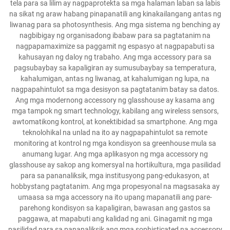
tela para sa lilim ay nagpaprotekta sa mga halaman laban sa labis
na sikat ng araw habang pinapanatili ang kinakailangang antas ng
liwanag para sa photosynthesis. Ang mga sistema ng benching ay
nagbibigay ng organisadong ibabaw para sa pagtatanim na
nagpapamaximize sa paggamit ng espasyo at nagpapabuti sa
kahusayan ng daloy ng trabaho. Ang mga accessory para sa
pagsubaybay sa kapaligiran ay sumusubaybay sa temperatura,
kahalumigan, antas ng liwanag, at kahalumigan ng lupa, na
nagpapahintulot sa mga desisyon sa pagtatanim batay sa datos.
Ang mga modernong accessory ng glasshouse ay kasama ang
mga tampok ng smart technology, kabilang ang wireless sensors,
awtomatikong kontrol, at konektibidad sa smartphone. Ang mga
teknolohikal na unlad na ito ay nagpapahintulot sa remote
monitoring at kontrol ng mga kondisyon sa greenhouse mula sa
anumang lugar. Ang mga aplikasyon ng mga accessory ng
glasshouse ay sakop ang komersyal na hortikultura, mga pasilidad
para sa pananaliksik, mga institusyong pang-edukasyon, at
hobbystang pagtatanim. Ang mga propesyonal na magsasaka ay
umaasa sa mga accessory na ito upang mapanatili ang pare-
parehong kondisyon sa kapaligiran, bawasan ang gastos sa
paggawa, at mapabuti ang kalidad ng ani. Ginagamit ng mga
pasilidad para sa pananaliksik ang mga sophisticated na accessory