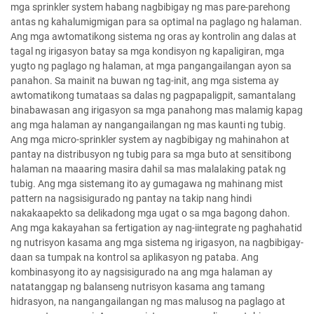
mga sprinkler system habang nagbibigay ng mas pare-parehong
antas ng kahalumigmigan para sa optimal na paglago ng halaman.
Ang mga awtomatikong sistema ng oras ay kontrolin ang dalas at
tagal ng irigasyon batay sa mga kondisyon ng kapaligiran, mga
yugto ng paglago ng halaman, at mga pangangailangan ayon sa
panahon. Sa mainit na buwan ng tag-init, ang mga sistema ay
awtomatikong tumataas sa dalas ng pagpapaligpit, samantalang
binabawasan ang irigasyon sa mga panahong mas malamig kapag
ang mga halaman ay nangangailangan ng mas kaunti ng tubig.
Ang mga micro-sprinkler system ay nagbibigay ng mahinahon at
pantay na distribusyon ng tubig para sa mga buto at sensitibong
halaman na maaaring masira dahil sa mas malalaking patak ng
tubig. Ang mga sistemang ito ay gumagawa ng mahinang mist
pattern na nagsisigurado ng pantay na takip nang hindi
nakakaapekto sa delikadong mga ugat o sa mga bagong dahon.
Ang mga kakayahan sa fertigation ay nag-iintegrate ng paghahatid
ng nutrisyon kasama ang mga sistema ng irigasyon, na nagbibigay-
daan sa tumpak na kontrol sa aplikasyon ng pataba. Ang
kombinasyong ito ay nagsisigurado na ang mga halaman ay
natatanggap ng balanseng nutrisyon kasama ang tamang
hidrasyon, na nangangailangan ng mas malusog na paglago at