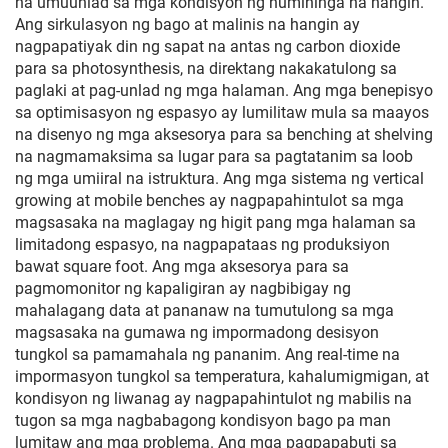
na umuunlad sa mga kondisyon ng humihinga na hangin.
Ang sirkulasyon ng bago at malinis na hangin ay
nagpapatiyak din ng sapat na antas ng carbon dioxide
para sa photosynthesis, na direktang nakakatulong sa
paglaki at pag-unlad ng mga halaman. Ang mga benepisyo
sa optimisasyon ng espasyo ay lumilitaw mula sa maayos
na disenyo ng mga aksesorya para sa benching at shelving
na nagmamaksima sa lugar para sa pagtatanim sa loob
ng mga umiiral na istruktura. Ang mga sistema ng vertical
growing at mobile benches ay nagpapahintulot sa mga
magsasaka na maglagay ng higit pang mga halaman sa
limitadong espasyo, na nagpapataas ng produksiyon
bawat square foot. Ang mga aksesorya para sa
pagmomonitor ng kapaligiran ay nagbibigay ng
mahalagang data at pananaw na tumutulong sa mga
magsasaka na gumawa ng impormadong desisyon
tungkol sa pamamahala ng pananim. Ang real-time na
impormasyon tungkol sa temperatura, kahalumigmigan, at
kondisyon ng liwanag ay nagpapahintulot ng mabilis na
tugon sa mga nagbabagong kondisyon bago pa man
lumitaw ang mga problema. Ang mga pagpapabuti sa