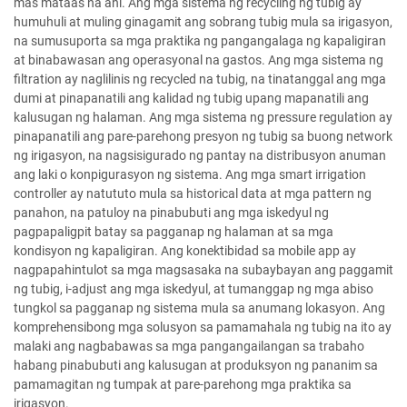
mas mataas na ani. Ang mga sistema ng recycling ng tubig ay
humuhuli at muling ginagamit ang sobrang tubig mula sa irigasyon,
na sumusuporta sa mga praktika ng pangangalaga ng kapaligiran
at binabawasan ang operasyonal na gastos. Ang mga sistema ng
filtration ay naglilinis ng recycled na tubig, na tinatanggal ang mga
dumi at pinapanatili ang kalidad ng tubig upang mapanatili ang
kalusugan ng halaman. Ang mga sistema ng pressure regulation ay
pinapanatili ang pare-parehong presyon ng tubig sa buong network
ng irigasyon, na nagsisigurado ng pantay na distribusyon anuman
ang laki o konpigurasyon ng sistema. Ang mga smart irrigation
controller ay natututo mula sa historical data at mga pattern ng
panahon, na patuloy na pinabubuti ang mga iskedyul ng
pagpapaligpit batay sa pagganap ng halaman at sa mga
kondisyon ng kapaligiran. Ang konektibidad sa mobile app ay
nagpapahintulot sa mga magsasaka na subaybayan ang paggamit
ng tubig, i-adjust ang mga iskedyul, at tumanggap ng mga abiso
tungkol sa pagganap ng sistema mula sa anumang lokasyon. Ang
komprehensibong mga solusyon sa pamamahala ng tubig na ito ay
malaki ang nagbabawas sa mga pangangailangan sa trabaho
habang pinabubuti ang kalusugan at produksyon ng pananim sa
pamamagitan ng tumpak at pare-parehong mga praktika sa
irigasyon.