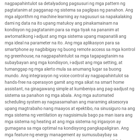
nagpapahintulot sa detalyadong pagsusuri ng mga pattern ng
pagtatanim at pagganap ng sistema sa paglipas ng panahon. Ang
mga algorithm ng machine learning ay nagsusuri sa napakalaking
dami ng data na ito upang matukoy ang pinakamainam na
kondisyon ng pagtatanim para sa mga tiyak na pananim at
awtomatikong i-adjust ang mga sistema upang mapanatili ang
mga ideal na parameter na ito. Ang mga aplikasyon para sa
smartphone ay nagbibigay ng buong remote access sa mga kontrol
ng greenhouse, na nagpapahintulot sa mga tagapagtanim na
subaybayan ang mga kondisyon, i-adjust ang mga setting, at
tumanggap ng mga alerto mula sa anumang lugar sa buong
mundo. Ang integrasyon ng voice control ay nagpapahintulot sa
hands-free na operasyon gamit ang mga sikat na smart home
assistant, na ginagawang simple at kumbeniya ang pag-aadjust ng
sistema sa panahon ng mga abala. Ang mga automated
scheduling system ay nagsasamahan ang maraming aksesorya
upang magtrabaho nang maayos at epektibo, na sinusiguro na ang
mga sistema ng ventilation ay nagsisimula bago pa man isara ang
mga sistema ng heating at ang mga sistema ng irigasyon ay
gumagana sa mga optimal na kondisyong pangkapaligiran. Ang
mga feature ng energy management ay sumusubaybay sa