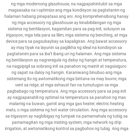
ng mga modernong glasshouse, na nagpapahintulot sa mga
magsasaka na i-optimize ang mga kondisyon sa pagtatanim ng
halaman habang pinapataas ang ani. Ang komprehensibong hanay
ng mga accessory ng glasshouse ay kinabibilangan ng mga
sistema ng bentilasyon, kagamitan para sa pag-init, solusyon sa
irigasyon, mga tela para sa lilim, mga sistema ng benching, at mga
device para sa pagsubaybay sa kapaligiran. Ang bawat accessory
ay may tiyak na layunin sa paglikha ng ideal na kondisyon sa
pagtatanim para sa iba't ibang uri ng halaman. Ang mga sistema
ng bentilasyon ay nagreregula ng daloy ng hangin at temperatura,
na nagpipigil sa sobrang init sa panahon ng mainit at nagsisiguro
ng sapat na daloy ng hangin. Karaniwang binubuo ang mga
sistemang ito ng awtomatikong mga bintana na may louvre, mga
vent sa ridge, at mga exhaust fan na tumutugon sa mga
pagbabago ng temperatura. Ang mga accessory para sa pag-init
ay nagpapanatili ng optimal na temperatura sa panahon ng mas
malamig na buwan, gamit ang mga gas heater, electric heating
mats, o mga sistema ng hot water circulation. Ang mga accessory
sa irigasyon ay nagbibigay ng tumpak na pamamahala ng tubig sa
pamamagitan ng mga misting system, mga network ng drip
irrigation, at awtomatikong kontrol sa pagbuhos ng tubig. Ang mga