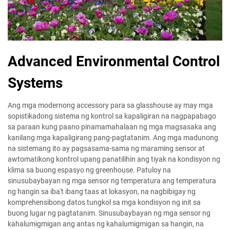
Advanced Environmental Control
Systems
Ang mga modernong accessory para sa glasshouse ay may mga
sopistikadong sistema ng kontrol sa kapaligiran na nagpapabago
sa paraan kung paano pinamamahalaan ng mga magsasaka ang
kanilang mga kapaligirang pang-pagtatanim. Ang mga madunong
na sistemang ito ay pagsasama-sama ng maraming sensor at
awtomatikong kontrol upang panatilihin ang tiyak na kondisyon ng
klima sa buong espasyo ng greenhouse. Patuloy na
sinusubaybayan ng mga sensor ng temperatura ang temperatura
ng hangin sa iba't ibang taas at lokasyon, na nagbibigay ng
komprehensibong datos tungkol sa mga kondisyon ng init sa
buong lugar ng pagtatanim. Sinusubaybayan ng mga sensor ng
kahalumigmigan ang antas ng kahalumigmigan sa hangin, na