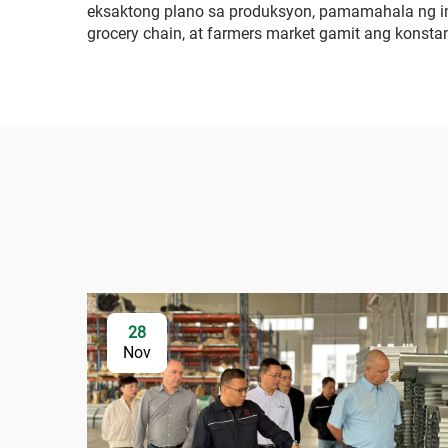
eksaktong plano sa produksyon, pamamahala ng im
grocery chain, at farmers market gamit ang konsta
28
Nov