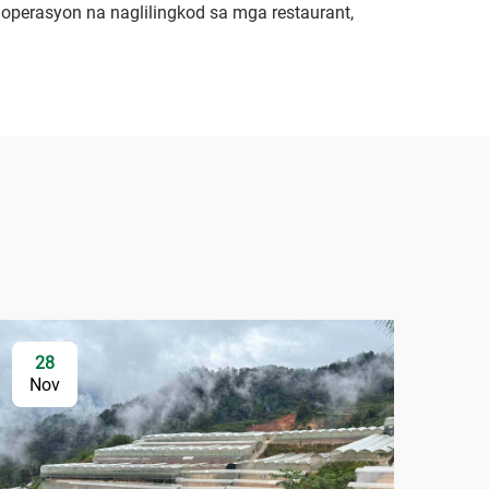
perasyon na naglilingkod sa mga restaurant,
28
Nov