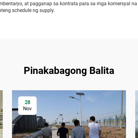
bentaryo, at pagganap sa kontrata para sa mga komersyal na o
nteng schedule ng supply.
Pinakabagong Balita
28
Nov