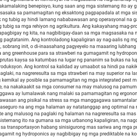
inakamalaking benepisyo, kung saan ang mga sistemang ito ay
gsasaka sa pamamagitan ng eksaktong pagpapadala at mga si
bak ng tubig ay hindi lamang nababawasan ang operasyonal na 
 ng tubig sa mga rehiyon ng agrikultura. Ang kakayahang mag-
pagbigay ng kita, na nagbibigay-daan sa mga magsasaka na 
 pagtatanim. Ang kontroladong kapaligiran ay nag-aalis ng mg
, sobrang init, o di-inaasahang pagyeyelo na maaaring lubhan
a ang greenhouse para sa strawberi na gumagamit ng hydropon
prutas kaysa sa katumbas na lugar ng pananim sa bukas na lu
oduksyon. Ang kontrol sa kalidad ay umaabot sa hindi pa nak
aki, na nagreresulta sa mga strawberi na may superior na las
kemikal ay posible sa pamamagitan ng mga integrated pest m
ste, na nakakaakit sa mga consumer na may malusog na pamu
paggawa ay lumalawak nang malaki sa pamamagitan ng ergono
awasan ang pisikal na stress sa mga manggagawa samantalang 
seguro na ang mga halaman ay natatanggap ang optimal na nut
mote ang malusog na paglaki ng halaman na nagreresulta sa mas
ga sistemang ito na gumana sa mga urbanong kapaligiran, na n
sa transportasyon habang sinisigurong mas sariwa ang mga p
agamit ng hydroponics ay nagbibigay ng mga prediktable na k