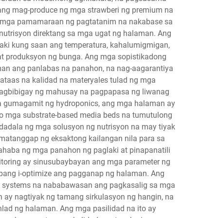
ang mag-produce ng mga strawberi ng premium na
 na mga pamamaraan ng pagtatanim na nakabase sa
 nutrisyon direktang sa mga ugat ng halaman. Ang
laki kung saan ang temperatura, kahalumigmigan,
at produksyon ng bunga. Ang mga sopistikadong
uman ang panlabas na panahon, na nag-aagarantiya
ataas na kalidad na materyales tulad ng mga
 nagbibigay ng mahusay na pagpapasa ng liwanag
 na gumagamit ng hydroponics, ang mga halaman ay
, o mga substrate-based media beds na tumutulong
gdadala ng mga solusyon ng nutrisyon na may tiyak
umatanggap ng eksaktong kailangan nila para sa
ahaba ng mga panahon ng paglaki at pinapanatili
nitoring ay sinusubaybayan ang mga parameter ng
upang i-optimize ang pagganap ng halaman. Ang
nt systems na nababawasan ang pagkasalig sa mga
 ay nagtiyak ng tamang sirkulasyon ng hangin, na
ad ng halaman. Ang mga pasilidad na ito ay