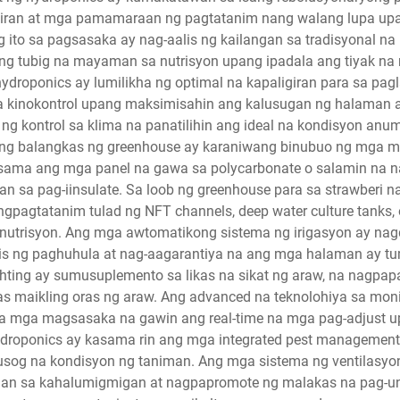
giran at mga pamamaraan ng pagtatanim nang walang lupa up
ng ito sa pagsasaka ay nag-aalis ng kailangan sa tradisyonal
ng tubig na mayaman sa nutrisyon upang ipadala ang tiyak na
ydroponics ay lumilikha ng optimal na kapaligiran para sa pag
 na kinokontrol upang maksimisahin ang kalusugan ng halaman 
 ng kontrol sa klima na panatilihin ang ideal na kondisyon an
Ang balangkas ng greenhouse ay karaniwang binubuo ng mga m
kasama ang mga panel na gawa sa polycarbonate o salamin na
an sa pag-iinsulate. Sa loob ng greenhouse para sa strawberi
gpagtatanim tulad ng NFT channels, deep water culture tanks
 nutrisyon. Ang mga awtomatikong sistema ng irigasyon ay na
alis ng paghuhula at nag-aagarantiya na ang mga halaman ay t
hting ay sumusuplemento sa likas na sikat ng araw, na nagpap
as maikling oras ng araw. Ang advanced na teknolohiya sa mo
 sa mga magsasaka na gawin ang real-time na mga pag-adjust 
ydroponics ay kasama rin ang mga integrated pest manageme
lusog na kondisyon ng taniman. Ang mga sistema ng ventilasyon
an sa kahalumigmigan at nagpapromote ng malakas na pag-unl