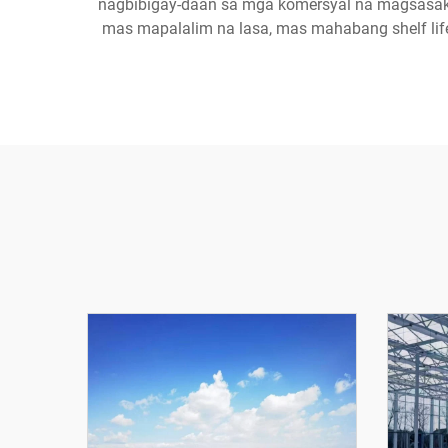
nagbibigay-daan sa mga komersyal na magsasaka 
mas mapalalim na lasa, mas mahabang shelf life