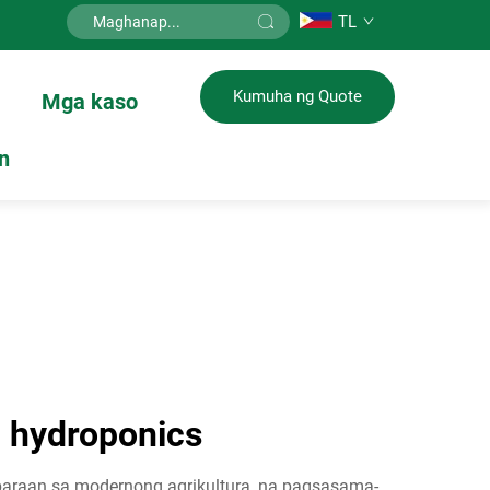
TL
Kumuha ng Quote
Mga kaso
n
 hydroponics
araan sa modernong agrikultura, na pagsasama-