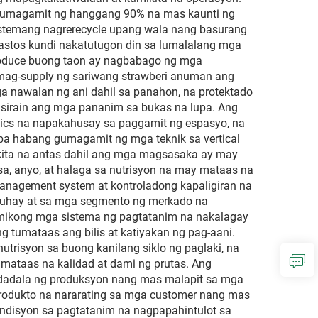
 gumagamit ng hanggang 90% na mas kaunti ng
stemang nagrerecycle upang wala nang basurang
gastos kundi nakatutugon din sa lumalalang mga
produce buong taon ay nagbabago ng mga
mag-supply ng sariwang strawberi anuman ang
a nawalan ng ani dahil sa panahon, na protektado
g sirain ang mga pananim sa bukas na lupa. Ang
ics na napakahusay sa paggamit ng espasyo, na
pa habang gumagamit ng mga teknik sa vertical
ikita na antas dahil ang mga magsasaka ay may
a, anyo, at halaga sa nutrisyon na may mataas na
anagement system at kontroladong kapaligiran na
muhay at sa mga segmento ng merkado na
mikong mga sistema ng pagtatanim na nakalagay
tumataas ang bilis at katiyakan ng pag-aani.
risyon sa buong kanilang siklo ng paglaki, na
 mataas na kalidad at dami ng prutas. Ang
agdadala ng produksyon nang mas malapit sa mga
rodukto na nararating sa mga customer nang mas
ondisyon sa pagtatanim na nagpapahintulot sa