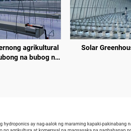
rnong agrikultural
Solar Greenhou
ubong na bubog na
ay-tanim para sa
lak/strawberry/kamatis
 may sistema ng
kontrol sa
eratura/sistema ng
atabing/sistema ng
irigasyon
g hydroponics ay nag-aalok ng maraming kapaki-pakinabang n
o ng agrikultura at komersyal na magsasaka na naghahanap n