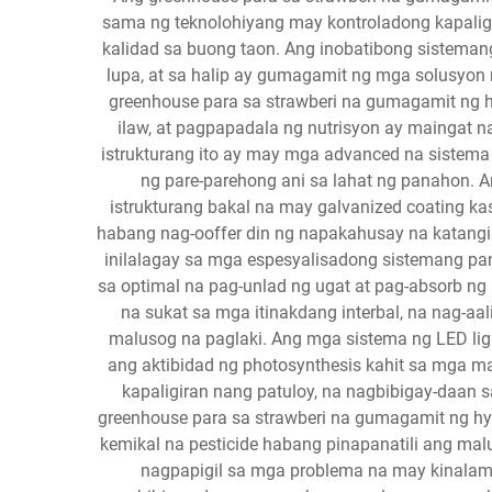
sama ng teknolohiyang may kontroladong kapali
kalidad sa buong taon. Ang inobatibong sistema
lupa, at sa halip ay gumagamit ng mga solusyon 
greenhouse para sa strawberi na gumagamit ng h
ilaw, at pagpapadala ng nutrisyon ay maingat
istrukturang ito ay may mga advanced na sistema
ng pare-parehong ani sa lahat ng panahon. 
istrukturang bakal na may galvanized coating 
habang nag-ooffer din ng napakahusay na katangi
inilalagay sa mga espesyalisadong sistemang pan
sa optimal na pag-unlad ng ugat at pag-absorb ng
na sukat sa mga itinakdang interbal, na nag-a
malusog na paglaki. Ang mga sistema ng LED lig
ang aktibidad ng photosynthesis kahit sa mga m
kapaligiran nang patuloy, na nagbibigay-daan
greenhouse para sa strawberi na gumagamit ng h
kemikal na pesticide habang pinapanatili ang ma
nagpapigil sa mga problema na may kinalam