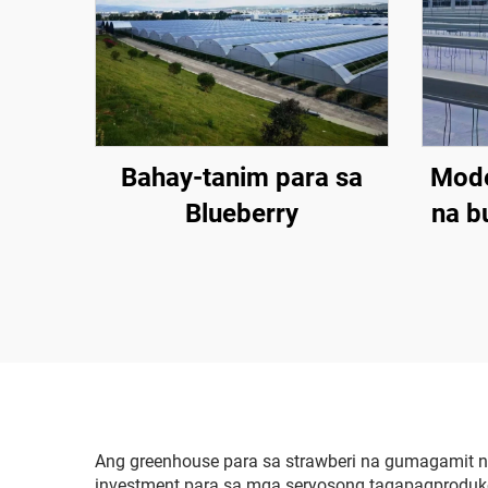
Bahay-tanim para sa
Mode
Blueberry
na b
bah
bulak
na
temp
pagt
Ang greenhouse para sa strawberi na gumagamit n
investment para sa mga seryosong tagapagproduk