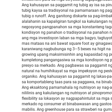
Ang kahusayan sa paggamit ng tubig ay isa sa p
tubig kaysa sa tradisyonal na pamamaraan ng pa
tubig o runoff. Ang ganitong diskarte sa pag-iim
alalahanin sa kapaligiran tungkol sa kakulangan
negosyong pangpanahon sa mga konstanteng taga
kondisyon ng panahon o tradisyonal na panahon ng
ang mga investisyon laban sa mga bagyo, tagtuyot
mas mataas na ani bawat square foot ay ginagaw
karaniwang nagbubunga ng 3–5 beses na higit na 
growing upang maksimisinhin ang kapasidad ng pr
kumpletong pangangasiwa sa mga kondisyon ng pagl
presyo sa merkado. Ang pagbawas sa paggamit ng 
natural na humihikayat sa mga impeksyon ng pe
organiko. Ang kahusayan sa paggamit ng lakas-
sa komportableng taas para sa paggawa, na binab
Ang eksaktong pamamahala ng nutrisyon ay nag-aa
nililinis ang kakulangan ng nutrisyon at pinopro
flexibility sa lokasyon ay nagpapahintulot sa m
merkado ng consumer at binabawasan ang gastos 
mabilis. Ang greenhouse para sa strawberi na gum