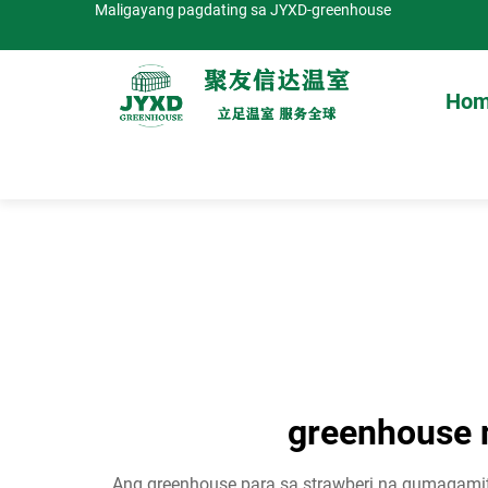
Maligayang pagdating sa JYXD-greenhouse
Hom
greenhouse 
Ang greenhouse para sa strawberi na gumagami