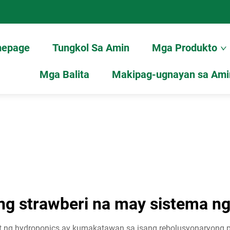
epage
Tungkol Sa Amin
Mga Produkto
Mga Balita
Makipag-ugnayan sa Ami
ng strawberi na may sistema ng
t ng hydroponics ay kumakatawan sa isang rebolusyonaryong p