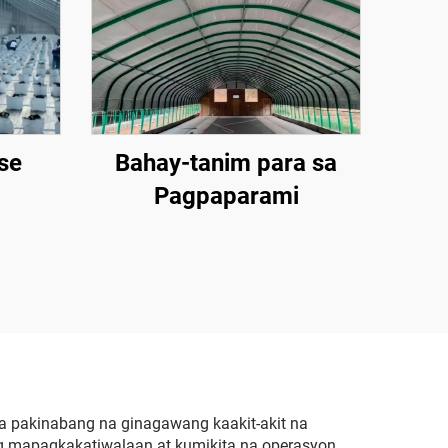
se
Bahay-tanim para sa
Pagpaparami
a pakinabang na ginagawang kaakit-akit na
g mapagkakatiwalaan at kumikita na operasyon.