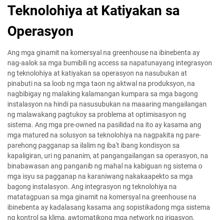
Teknolohiya at Katiyakan sa
Operasyon
Ang mga ginamit na komersyal na greenhouse na ibinebenta ay
nag-aalok sa mga bumibili ng access sa napatunayang integrasyon
ng teknolohiya at katiyakan sa operasyon na nasubukan at
pinabuti na sa loob ng mga taon ng aktwal na produksyon, na
nagbibigay ng malaking kalamangan kumpara sa mga bagong
instalasyon na hindi pa nasusubukan na maaaring mangailangan
ng malawakang pagtukoy sa problema at optimisasyon ng
sistema. Ang mga pre-owned na pasilidad na ito ay kasama ang
mga matured na solusyon sa teknolohiya na nagpakita ng pare-
parehong pagganap sa ilalim ng iba't ibang kondisyon sa
kapaligiran, uri ng pananim, at pangangailangan sa operasyon, na
binabawasan ang panganib ng mahal na kabiguan ng sistema o
mga isyu sa pagganap na karaniwang nakakaapekto sa mga
bagong instalasyon. Ang integrasyon ng teknolohiya na
matatagpuan sa mga ginamit na komersyal na greenhouse na
ibinebenta ay kadalasang kasama ang sopistikadong mga sistema
ng kontrol sa klima, awtomatikong mga network ng irigasyon,