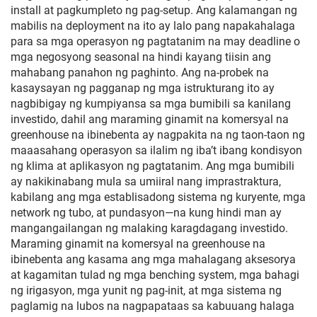
install at pagkumpleto ng pag-setup. Ang kalamangan ng
mabilis na deployment na ito ay lalo pang napakahalaga
para sa mga operasyon ng pagtatanim na may deadline o
mga negosyong seasonal na hindi kayang tiisin ang
mahabang panahon ng paghinto. Ang na-probek na
kasaysayan ng pagganap ng mga istrukturang ito ay
nagbibigay ng kumpiyansa sa mga bumibili sa kanilang
investido, dahil ang maraming ginamit na komersyal na
greenhouse na ibinebenta ay nagpakita na ng taon-taon ng
maaasahang operasyon sa ilalim ng iba’t ibang kondisyon
ng klima at aplikasyon ng pagtatanim. Ang mga bumibili
ay nakikinabang mula sa umiiral nang imprastraktura,
kabilang ang mga establisadong sistema ng kuryente, mga
network ng tubo, at pundasyon—na kung hindi man ay
mangangailangan ng malaking karagdagang investido.
Maraming ginamit na komersyal na greenhouse na
ibinebenta ang kasama ang mga mahalagang aksesorya
at kagamitan tulad ng mga benching system, mga bahagi
ng irigasyon, mga yunit ng pag-init, at mga sistema ng
paglamig na lubos na nagpapataas sa kabuuang halaga