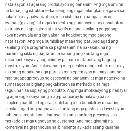
instalasyon at agarang produksyon ng pananim. Ang mga umiiral
na bahagi ng istruktura—kabilang ang mga balangkas na gawa sa
bakal na may galvanization, mga sistema ng pampalipas ng
liwanag (glazing), at mga elemento ng pundasyon—ay nasubok na
sa tunay na kapaligiran at na-verify na ang kanilang pagganap,
kaya nawawala ang katiyakan na kaakibat ng mga bagong
instalasyon. Ang mga bumibili ay maaaring ipatupad agad ang
kanilang mga programa sa pagtatanim, na nakakakuha ng
maraming siklo ng pagtatanim habang ang kanilang mga
kakompetensya ay naghihintay pa para matapos ang bagong
konstruksyon. Ang kakayahang mag-deploy nang mabilis na ito ay
lalo pang napakahalaga para sa mga operasyon na may panahon,
mga tagapagprodyus ng espesyal na pananim, at mga negosyo na
sumasagot sa biglang pagkakataon sa merkado o sa mga
kaguluhan sa suplay ng produkto. Ang mga implikasyong pinansyal
ng agarang kakayahang mag-produce ay lumalawig pa sa
simpleng pagtitipid ng oras, dahil ang mga bumibili ay maaaring
simulan agad ang pagbawi sa kanilang mga gastos sa investisyon
habang samantalang itinatayo nila ang kanilang presensya sa
merkado at mga ugnayan sa customer. Ang mga ginamit na
komersyal na greenhouse na ibinebenta ay kadalasang kasama