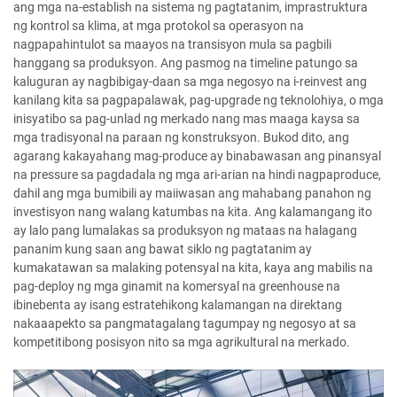
ang mga na-establish na sistema ng pagtatanim, imprastruktura
ng kontrol sa klima, at mga protokol sa operasyon na
nagpapahintulot sa maayos na transisyon mula sa pagbili
hanggang sa produksyon. Ang pasmog na timeline patungo sa
kaluguran ay nagbibigay-daan sa mga negosyo na i-reinvest ang
kanilang kita sa pagpapalawak, pag-upgrade ng teknolohiya, o mga
inisyatibo sa pag-unlad ng merkado nang mas maaga kaysa sa
mga tradisyonal na paraan ng konstruksyon. Bukod dito, ang
agarang kakayahang mag-produce ay binabawasan ang pinansyal
na pressure sa pagdadala ng mga ari-arian na hindi nagpaproduce,
dahil ang mga bumibili ay maiiwasan ang mahabang panahon ng
investisyon nang walang katumbas na kita. Ang kalamangang ito
ay lalo pang lumalakas sa produksyon ng mataas na halagang
pananim kung saan ang bawat siklo ng pagtatanim ay
kumakatawan sa malaking potensyal na kita, kaya ang mabilis na
pag-deploy ng mga ginamit na komersyal na greenhouse na
ibinebenta ay isang estratehikong kalamangan na direktang
nakaaapekto sa pangmatagalang tagumpay ng negosyo at sa
kompetitibong posisyon nito sa mga agrikultural na merkado.