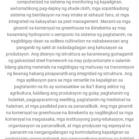
computerized na sistema ng monitoring ng kapaligiran,
awtomatikong pag-deploy ng shade cloth, mga sopistikadong
sistema ng bentilasyon na may intake at exhaust fans, at mga
integrated na kakayahan sa pest management. Marami sa mga
ginamit na komersyal na greenhouse na ibinebenta ay may
kasamang hydroponic o aeroponic na sistema ng pagtatanim, na
nagbibigay-daan sa soilless cultivation na nababawasan ang
panganib ng sakit at nadadagdagan ang kahusayan sa
produksyon. Ang disenyo ng istruktura ay karaniwang gumagamit
ng galvanized steel framework na may polycarbonate o salamin
bilang glazing materials na nagbibigay ng mahusay na transmisyon
ng liwanag habang pinapanatili ang integridad ng istruktura. Ang
mga aplikasyon para sa mga versatile na kapaligiran sa
pagtatanim na ito ay sumasaklaw sa iba’t ibang sektor ng
agrikultura, kabilang ang produksyon ng gulay, pagtatanim ng
bulaklak, pagpaparami ng seedling, pagtatanim ng medisinal na
halaman, at mga pasilidad para sa pananaliksik. Ang mga ginamit
na komersyal na greenhouse na ibinebenta ay naglilingkod sa mga
komersyal na magsasaka, mga institusyong pang-edukasyon, mga
organisasyon sa pananaliksik, at mga prodyuser ng espesyal na
pananim na nangangailangan ng kontroladong kapaligiran sa
pagtatanim upang makamit ang pare-parehong mataas na kalidad