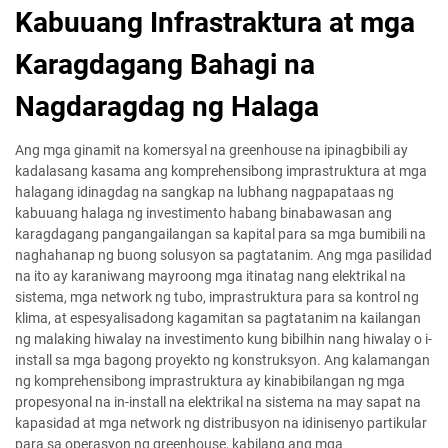
Kabuuang Infrastraktura at mga
Karagdagang Bahagi na
Nagdaragdag ng Halaga
Ang mga ginamit na komersyal na greenhouse na ipinagbibili ay
kadalasang kasama ang komprehensibong imprastruktura at mga
halagang idinagdag na sangkap na lubhang nagpapataas ng
kabuuang halaga ng investimento habang binabawasan ang
karagdagang pangangailangan sa kapital para sa mga bumibili na
naghahanap ng buong solusyon sa pagtatanim. Ang mga pasilidad
na ito ay karaniwang mayroong mga itinatag nang elektrikal na
sistema, mga network ng tubo, imprastruktura para sa kontrol ng
klima, at espesyalisadong kagamitan sa pagtatanim na kailangan
ng malaking hiwalay na investimento kung bibilhin nang hiwalay o i-
install sa mga bagong proyekto ng konstruksyon. Ang kalamangan
ng komprehensibong imprastruktura ay kinabibilangan ng mga
propesyonal na in-install na elektrikal na sistema na may sapat na
kapasidad at mga network ng distribusyon na idinisenyo partikular
para sa operasyon ng greenhouse, kabilang ang mga