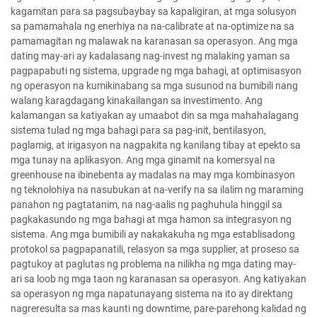
kagamitan para sa pagsubaybay sa kapaligiran, at mga solusyon
sa pamamahala ng enerhiya na na-calibrate at na-optimize na sa
pamamagitan ng malawak na karanasan sa operasyon. Ang mga
dating may-ari ay kadalasang nag-invest ng malaking yaman sa
pagpapabuti ng sistema, upgrade ng mga bahagi, at optimisasyon
ng operasyon na kumikinabang sa mga susunod na bumibili nang
walang karagdagang kinakailangan sa investimento. Ang
kalamangan sa katiyakan ay umaabot din sa mga mahahalagang
sistema tulad ng mga bahagi para sa pag-init, bentilasyon,
paglamig, at irigasyon na nagpakita ng kanilang tibay at epekto sa
mga tunay na aplikasyon. Ang mga ginamit na komersyal na
greenhouse na ibinebenta ay madalas na may mga kombinasyon
ng teknolohiya na nasubukan at na-verify na sa ilalim ng maraming
panahon ng pagtatanim, na nag-aalis ng paghuhula hinggil sa
pagkakasundo ng mga bahagi at mga hamon sa integrasyon ng
sistema. Ang mga bumibili ay nakakakuha ng mga establisadong
protokol sa pagpapanatili, relasyon sa mga supplier, at proseso sa
pagtukoy at paglutas ng problema na nilikha ng mga dating may-
ari sa loob ng mga taon ng karanasan sa operasyon. Ang katiyakan
sa operasyon ng mga napatunayang sistema na ito ay direktang
nagreresulta sa mas kaunti ng downtime, pare-parehong kalidad ng