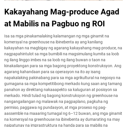
Kakayahang Mag-produce Agad
at Mabilis na Pagbuo ng ROI
Isa sa mga pinakamalaking kalamangan ng mga ginamit na
komersyal na greenhouse na ibinebenta ay ang kanilang
kakayahan na magbigay ng agarang kakayahang mag-produce, na
nagpapahintulot sa mga bumibili na magsimulang kumita sa loob
ng ilang linggo imbes na sa loob ng ilang buwan o taon na
kinakailangan para sa mga bagong proyektong konstruksyon. Ang
agarang kahandaan para sa operasyon na ito ay isang
napakalaking pakinabang para sa mga agrikultural na negosyo na
gumagana sa mga kompetitibong merkado kung saan ang tamang
panahon ay direktang nakaaapekto sa kaluguran at posisyon sa
merkado. Hindi tulad ng bagong konstruksyon ng greenhouse na
nangangailangan ng malawak na pagpaplano, pagkuha ng
permiso, paggawa ng pundasyon, at mga proseso ng pag-
aassemble na maaaring tumagal ng 6–12 buwan, ang mga ginamit
na komersyal na greenhouse na ibinebenta ay dumarating na may
naipatunay na imprastruktura na handa para sa mabilis na