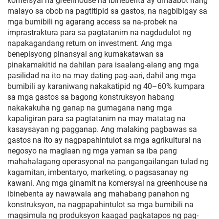
komersyal na greenhouse na ibinebenta ay umaabot nang
malayo sa obob na pagtitipid sa gastos, na nagbibigay sa
mga bumibili ng agarang access sa na-probek na
imprastraktura para sa pagtatanim na nagdudulot ng
napakagandang return on investment. Ang mga
benepisyong pinansyal ang kumakatawan sa
pinakamakitid na dahilan para isaalang-alang ang mga
pasilidad na ito na may dating pag-aari, dahil ang mga
bumibili ay karaniwang nakakatipid ng 40–60% kumpara
sa mga gastos sa bagong konstruksyon habang
nakakakuha ng ganap na gumagana nang mga
kapaligiran para sa pagtatanim na may matatag na
kasaysayan ng pagganap. Ang malaking pagbawas sa
gastos na ito ay nagpapahintulot sa mga agrikultural na
negosyo na maglaan ng mga yaman sa iba pang
mahahalagang operasyonal na pangangailangan tulad ng
kagamitan, imbentaryo, marketing, o pagsasanay ng
kawani. Ang mga ginamit na komersyal na greenhouse na
ibinebenta ay nawawala ang mahabang panahon ng
konstruksyon, na nagpapahintulot sa mga bumibili na
magsimula ng produksyon kaagad pagkatapos ng pag-