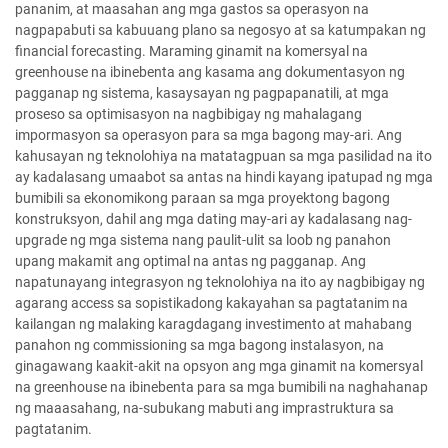
pananim, at maasahan ang mga gastos sa operasyon na
nagpapabuti sa kabuuang plano sa negosyo at sa katumpakan ng
financial forecasting. Maraming ginamit na komersyal na
greenhouse na ibinebenta ang kasama ang dokumentasyon ng
pagganap ng sistema, kasaysayan ng pagpapanatili, at mga
proseso sa optimisasyon na nagbibigay ng mahalagang
impormasyon sa operasyon para sa mga bagong may-ari. Ang
kahusayan ng teknolohiya na matatagpuan sa mga pasilidad na ito
ay kadalasang umaabot sa antas na hindi kayang ipatupad ng mga
bumibili sa ekonomikong paraan sa mga proyektong bagong
konstruksyon, dahil ang mga dating may-ari ay kadalasang nag-
upgrade ng mga sistema nang paulit-ulit sa loob ng panahon
upang makamit ang optimal na antas ng pagganap. Ang
napatunayang integrasyon ng teknolohiya na ito ay nagbibigay ng
agarang access sa sopistikadong kakayahan sa pagtatanim na
kailangan ng malaking karagdagang investimento at mahabang
panahon ng commissioning sa mga bagong instalasyon, na
ginagawang kaakit-akit na opsyon ang mga ginamit na komersyal
na greenhouse na ibinebenta para sa mga bumibili na naghahanap
ng maaasahang, na-subukang mabuti ang imprastruktura sa
pagtatanim.