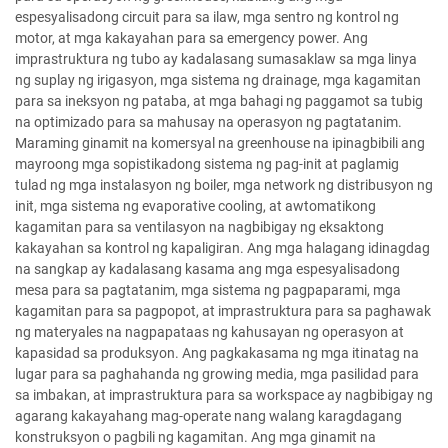
espesyalisadong circuit para sa ilaw, mga sentro ng kontrol ng
motor, at mga kakayahan para sa emergency power. Ang
imprastruktura ng tubo ay kadalasang sumasaklaw sa mga linya
ng suplay ng irigasyon, mga sistema ng drainage, mga kagamitan
para sa ineksyon ng pataba, at mga bahagi ng paggamot sa tubig
na optimizado para sa mahusay na operasyon ng pagtatanim.
Maraming ginamit na komersyal na greenhouse na ipinagbibili ang
mayroong mga sopistikadong sistema ng pag-init at paglamig
tulad ng mga instalasyon ng boiler, mga network ng distribusyon ng
init, mga sistema ng evaporative cooling, at awtomatikong
kagamitan para sa ventilasyon na nagbibigay ng eksaktong
kakayahan sa kontrol ng kapaligiran. Ang mga halagang idinagdag
na sangkap ay kadalasang kasama ang mga espesyalisadong
mesa para sa pagtatanim, mga sistema ng pagpaparami, mga
kagamitan para sa pagpopot, at imprastruktura para sa paghawak
ng materyales na nagpapataas ng kahusayan ng operasyon at
kapasidad sa produksyon. Ang pagkakasama ng mga itinatag na
lugar para sa paghahanda ng growing media, mga pasilidad para
sa imbakan, at imprastruktura para sa workspace ay nagbibigay ng
agarang kakayahang mag-operate nang walang karagdagang
konstruksyon o pagbili ng kagamitan. Ang mga ginamit na