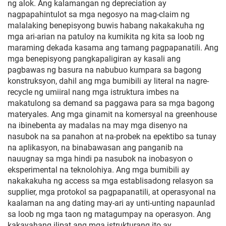
ng alok. Ang kalamangan ng depreciation ay
nagpapahintulot sa mga negosyo na mag-claim ng
malalaking benepisyong buwis habang nakakakuha ng
mga ari-arian na patuloy na kumikita ng kita sa loob ng
maraming dekada kasama ang tamang pagpapanatili. Ang
mga benepisyong pangkapaligiran ay kasali ang
pagbawas ng basura na nabubuo kumpara sa bagong
konstruksyon, dahil ang mga bumibili ay literal na nagre-
recycle ng umiiral nang mga istruktura imbes na
makatulong sa demand sa paggawa para sa mga bagong
materyales. Ang mga ginamit na komersyal na greenhouse
na ibinebenta ay madalas na may mga disenyo na
nasubok na sa panahon at na-probek na epektibo sa tunay
na aplikasyon, na binabawasan ang panganib na
nauugnay sa mga hindi pa nasubok na inobasyon o
eksperimental na teknolohiya. Ang mga bumibili ay
nakakakuha ng access sa mga establisadong relasyon sa
supplier, mga protokol sa pagpapanatili, at operasyonal na
kaalaman na ang dating may-ari ay unti-unting napaunlad
sa loob ng mga taon ng matagumpay na operasyon. Ang
kakayahang ilipat ang mga istrukturang ito ay