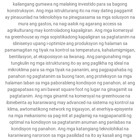
kailangang gumawa ng malaking investido para sa bagong
konstruksyon. Ang mga istrukturang ito na may dating paggamit
ay pinauunlad na teknolohiya na pinagsasama sa mga solusyon na
mura ang gastos, na nag-aalok ng agarang access sa
agrikulturang may kontroladong kapaligiran. Ang mga komersyal
na greenhouse ay mga sopistikadong kapaligiran sa pagtatanim na
idinisenyo upang i-optimize ang produksyon ng halaman sa
pamamagitan ng tiyak na kontrol sa temperatura, kahalumigmigan,
bentilasyon, at eksposisyon sa liwanag. Ang pangunahing mga
tungkulin ng mga istrukturang ito ay ang paglikha ng ideal na
mikroklima para sa mga tiyak na pananim, ang pagpapahaba ng
panahon ng pagtatanim sa buong taon, ang proteksyon sa mga
halaman laban sa mga paborableng kondisyon ng panahon, at ang
pagpapataas ng ani bawat square foot ng lugar na ginagamit sa
pagtatanim. Ang mga ginamit na komersyal na greenhouse na
ibinebenta ay karaniwang may advanced na sistema ng kontrol sa
klima, awtomatikong network ng irigasyon, at enerhiya-episyente
na mga mekanismo sa pag-init at paglamig na nagpapanatili ng
optimal na kondisyon sa pagtatanim anuman ang panlabas na
kondisyon ng panahon. Ang mga katangiang teknolohikal na
karaniwang naroroon sa mga pasilidad na ito ay kasali ang mga