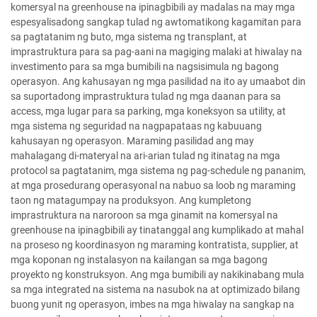
komersyal na greenhouse na ipinagbibili ay madalas na may mga
espesyalisadong sangkap tulad ng awtomatikong kagamitan para
sa pagtatanim ng buto, mga sistema ng transplant, at
imprastruktura para sa pag-aani na magiging malaki at hiwalay na
investimento para sa mga bumibili na nagsisimula ng bagong
operasyon. Ang kahusayan ng mga pasilidad na ito ay umaabot din
sa suportadong imprastruktura tulad ng mga daanan para sa
access, mga lugar para sa parking, mga koneksyon sa utility, at
mga sistema ng seguridad na nagpapataas ng kabuuang
kahusayan ng operasyon. Maraming pasilidad ang may
mahalagang di-materyal na ari-arian tulad ng itinatag na mga
protocol sa pagtatanim, mga sistema ng pag-schedule ng pananim,
at mga prosedurang operasyonal na nabuo sa loob ng maraming
taon ng matagumpay na produksyon. Ang kumpletong
imprastruktura na naroroon sa mga ginamit na komersyal na
greenhouse na ipinagbibili ay tinatanggal ang kumplikado at mahal
na proseso ng koordinasyon ng maraming kontratista, supplier, at
mga koponan ng instalasyon na kailangan sa mga bagong
proyekto ng konstruksyon. Ang mga bumibili ay nakikinabang mula
sa mga integrated na sistema na nasubok na at optimizado bilang
buong yunit ng operasyon, imbes na mga hiwalay na sangkap na