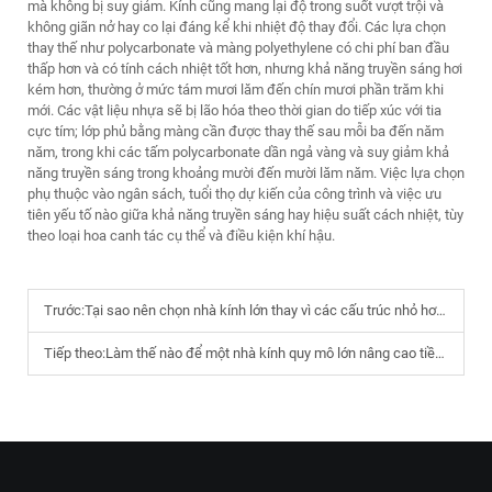
mà không bị suy giảm. Kính cũng mang lại độ trong suốt vượt trội và
không giãn nở hay co lại đáng kể khi nhiệt độ thay đổi. Các lựa chọn
thay thế như polycarbonate và màng polyethylene có chi phí ban đầu
thấp hơn và có tính cách nhiệt tốt hơn, nhưng khả năng truyền sáng hơi
kém hơn, thường ở mức tám mươi lăm đến chín mươi phần trăm khi
mới. Các vật liệu nhựa sẽ bị lão hóa theo thời gian do tiếp xúc với tia
cực tím; lớp phủ bằng màng cần được thay thế sau mỗi ba đến năm
năm, trong khi các tấm polycarbonate dần ngả vàng và suy giảm khả
năng truyền sáng trong khoảng mười đến mười lăm năm. Việc lựa chọn
phụ thuộc vào ngân sách, tuổi thọ dự kiến của công trình và việc ưu
tiên yếu tố nào giữa khả năng truyền sáng hay hiệu suất cách nhiệt, tùy
theo loại hoa canh tác cụ thể và điều kiện khí hậu.
Trước:
Tại sao nên chọn nhà kính lớn thay vì các cấu trúc nhỏ hơn?
Tiếp theo:
Làm thế nào để một nhà kính quy mô lớn nâng cao tiềm năng năng suất cây trồng?