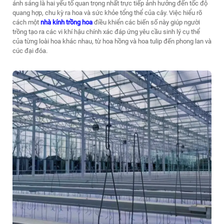
ánh sáng là hai yếu tố quan trọng nhất trực tiếp ảnh hưởng đến tốc độ
quang hợp, chu kỳ ra hoa và sức khỏe tổng thể của cây. Việc hiểu rõ
cách một
nhà kính trồng hoa
điều khiển các biến số này giúp người
trồng tạo ra các vi khí hậu chính xác đáp ứng yêu cầu sinh lý cụ thể
của từng loài hoa khác nhau, từ hoa hồng và hoa tulip đến phong lan và
cúc đại đóa.