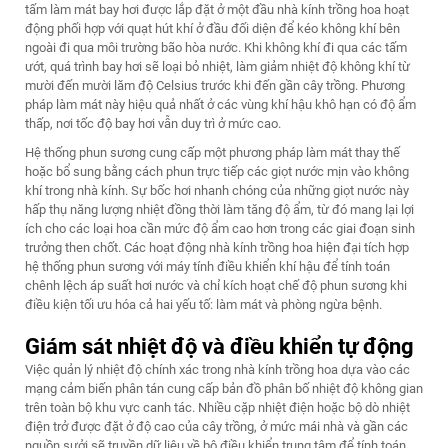
tấm làm mát bay hơi được lắp đặt ở một đầu nhà kính trồng hoa hoạt
động phối hợp với quạt hút khí ở đầu đối diện để kéo không khí bên
ngoài đi qua môi trường bão hòa nước. Khi không khí đi qua các tấm
ướt, quá trình bay hơi sẽ loại bỏ nhiệt, làm giảm nhiệt độ không khí từ
mười đến mười lăm độ Celsius trước khi đến gần cây trồng. Phương
pháp làm mát này hiệu quả nhất ở các vùng khí hậu khô hạn có độ ẩm
thấp, nơi tốc độ bay hơi vẫn duy trì ở mức cao.
Hệ thống phun sương cung cấp một phương pháp làm mát thay thế
hoặc bổ sung bằng cách phun trực tiếp các giọt nước mịn vào không
khí trong nhà kính. Sự bốc hơi nhanh chóng của những giọt nước này
hấp thụ năng lượng nhiệt đồng thời làm tăng độ ẩm, từ đó mang lại lợi
ích cho các loại hoa cần mức độ ẩm cao hơn trong các giai đoạn sinh
trưởng then chốt. Các hoạt động nhà kính trồng hoa hiện đại tích hợp
hệ thống phun sương với máy tính điều khiển khí hậu để tính toán
chênh lệch áp suất hơi nước và chỉ kích hoạt chế độ phun sương khi
điều kiện tối ưu hóa cả hai yếu tố: làm mát và phòng ngừa bệnh.
Giám sát nhiệt độ và điều khiển tự động
Việc quản lý nhiệt độ chính xác trong nhà kính trồng hoa dựa vào các
mạng cảm biến phân tán cung cấp bản đồ phân bố nhiệt độ không gian
trên toàn bộ khu vực canh tác. Nhiều cặp nhiệt điện hoặc bộ dò nhiệt
điện trở được đặt ở độ cao của cây trồng, ở mức mái nhà và gần các
nguồn sưởi sẽ truyền dữ liệu về bộ điều khiển trung tâm để tính toán