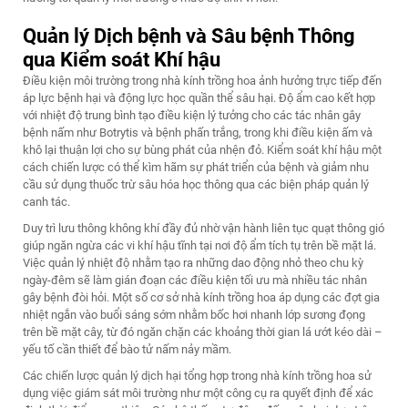
Quản lý Dịch bệnh và Sâu bệnh Thông
qua Kiểm soát Khí hậu
Điều kiện môi trường trong nhà kính trồng hoa ảnh hưởng trực tiếp đến
áp lực bệnh hại và động lực học quần thể sâu hại. Độ ẩm cao kết hợp
với nhiệt độ trung bình tạo điều kiện lý tưởng cho các tác nhân gây
bệnh nấm như Botrytis và bệnh phấn trắng, trong khi điều kiện ấm và
khô lại thuận lợi cho sự bùng phát của nhện đỏ. Kiểm soát khí hậu một
cách chiến lược có thể kìm hãm sự phát triển của bệnh và giảm nhu
cầu sử dụng thuốc trừ sâu hóa học thông qua các biện pháp quản lý
canh tác.
Duy trì lưu thông không khí đầy đủ nhờ vận hành liên tục quạt thông gió
giúp ngăn ngừa các vi khí hậu tĩnh tại nơi độ ẩm tích tụ trên bề mặt lá.
Việc quản lý nhiệt độ nhằm tạo ra những dao động nhỏ theo chu kỳ
ngày-đêm sẽ làm gián đoạn các điều kiện tối ưu mà nhiều tác nhân
gây bệnh đòi hỏi. Một số cơ sở nhà kính trồng hoa áp dụng các đợt gia
nhiệt ngắn vào buổi sáng sớm nhằm bốc hơi nhanh lớp sương đọng
trên bề mặt cây, từ đó ngăn chặn các khoảng thời gian lá ướt kéo dài –
yếu tố cần thiết để bào tử nấm nảy mầm.
Các chiến lược quản lý dịch hại tổng hợp trong nhà kính trồng hoa sử
dụng việc giám sát môi trường như một công cụ ra quyết định để xác