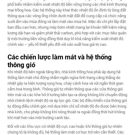
phổ biến nhằm kiểm soát nhiệt độ bền vững trong các nhà kính thương
mại trồng hoa. Các hệ thống này khai thác nhiệt độ ổn định từ lòng đất
thông qua các vòng ống chôn dưới mặt đất để cung cấp cả chức năng
sưởi ấm vào mùa đông và làm mát vào mùa hè. Mặc dù chi phí lắp đặt
ban đầu cao hơn, nhưng máy bơm nhiệt mang lại khoản tiết kiệm năng
lượng dài hạn và giảm phát thải carbon, phù hợp với các mục tiêu quản
lý môi trường bền vững đồng thời duy trì khả năng kiểm soát nhiệt độ
chính xác – yếu tố thiết yếu đối với sản xuất hoa giá trị cao.
Các chiến lược làm mát và hệ thống
thông gió
Khi nhiệt độ bên ngoài tăng lên, nhà kính trồng hoa phải áp dụng hệ
thống làm mát chủ động nhằm ngăn ngừa tình trạng căng thẳng do
nhiệt gây ra hiện tượng rụng hoa, cháy cánh hoa và rút ngắn thời gian
cắm hoa trong bình. Thông gió tự nhiên thông qua các cửa thông gió
trên mái và các khe hở ở tường bên tạo ra dòng không khí chuyển động
nhờ chênh lệch nhiệt độ và áp lực gió. Các bộ điều khiển cửa thông gió
tự động điều chỉnh góc mở dựa trên chỉ số nhiệt độ đo được bên trong
nhà kính, cho phép không khí nóng thoát ra ngoài đồng thời hút không
khí mát hơn vào môi trường canh tác.
Đối với các khu vực có nhiệt độ cực cao hoặc khi thông gió tự nhiên
chứng tỏ là không đủ, hệ thống làm mát cơ học trở nên cần thiết. Các