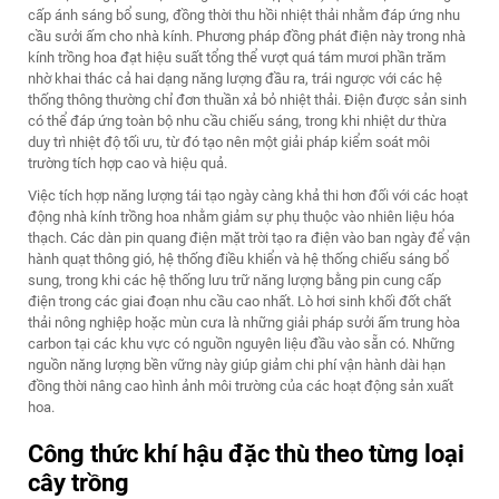
cấp ánh sáng bổ sung, đồng thời thu hồi nhiệt thải nhằm đáp ứng nhu
cầu sưởi ấm cho nhà kính. Phương pháp đồng phát điện này trong nhà
kính trồng hoa đạt hiệu suất tổng thể vượt quá tám mươi phần trăm
nhờ khai thác cả hai dạng năng lượng đầu ra, trái ngược với các hệ
thống thông thường chỉ đơn thuần xả bỏ nhiệt thải. Điện được sản sinh
có thể đáp ứng toàn bộ nhu cầu chiếu sáng, trong khi nhiệt dư thừa
duy trì nhiệt độ tối ưu, từ đó tạo nên một giải pháp kiểm soát môi
trường tích hợp cao và hiệu quả.
Việc tích hợp năng lượng tái tạo ngày càng khả thi hơn đối với các hoạt
động nhà kính trồng hoa nhằm giảm sự phụ thuộc vào nhiên liệu hóa
thạch. Các dàn pin quang điện mặt trời tạo ra điện vào ban ngày để vận
hành quạt thông gió, hệ thống điều khiển và hệ thống chiếu sáng bổ
sung, trong khi các hệ thống lưu trữ năng lượng bằng pin cung cấp
điện trong các giai đoạn nhu cầu cao nhất. Lò hơi sinh khối đốt chất
thải nông nghiệp hoặc mùn cưa là những giải pháp sưởi ấm trung hòa
carbon tại các khu vực có nguồn nguyên liệu đầu vào sẵn có. Những
nguồn năng lượng bền vững này giúp giảm chi phí vận hành dài hạn
đồng thời nâng cao hình ảnh môi trường của các hoạt động sản xuất
hoa.
Công thức khí hậu đặc thù theo từng loại
cây trồng