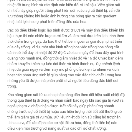
nhiệt độ trung bình và xác định các biến đổi vi khí hậu. Việc giám sát
chi tiết này giúp người trồng phát hiện sớm các sự cố thiết bị, vấn đề
lưu thông không khí hoặc ảnh hưởng che bóng gây ra các gradient
nhiệt bất lợi cho sự phát triển đồng đều của hoa.
Các bộ điều khiển logic lập trình được (PLC) và máy tính điều khiển khí
hậu thực thi các chiến lược sưởi ấm và làm mát dựa trên lịch trình theo
thời điểm trong ngày, dự báo thời tiết bên ngoài và giai đoạn phát triển
của cây trồng. Ví dụ, một
nhà kính trồng hoa
việc trồng hoa hồng cắt
cành có thể duy trì nhiệt độ 22 độ C vào ban ngày để thúc đẩy quá trình
quang hợp mạnh mẽ, đồng thời giảm nhiệt độ về 16 độ C vào ban đêm
nhằm khuyến khích sự kéo dài thân và hình thành nụ. Sự chênh lệch
nhiệt độ giữa ngày và đêm này mô phỏng điều kiện tự nhiên và kích
hoạt các phản ứng sinh lý giúp nâng cao các đặc tính chất lượng hoa –
những yếu tố được nhà phân phối sỉ và người tiêu dùng đặc biệt coi
trọng.
Khả năng giám sát từ xa cho phép nông dân theo dõi hiệu suất nhiệt độ
thông qua thiết bị di động và nhận cảnh báo ngay khi các giá trị vượt ra
ngoài phạm vi chấp nhận được. Kết nối này giúp phản ứng nhanh
chóng trước sự cố thiết bị hoặc các hiện tượng thời tiết bất thường có
thể làm giảm giá trị vụ mùa. Dữ liệu nhiệt độ lịch sử cũng hỗ trợ phân
tích sau vụ để xác định các cơ hội tối ưu hóa, đồng thời liên hệ các
điều kiện môi trường với năng suất và các chỉ số chất lượng.