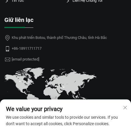
Tin Tức
Liên Hệ Chúng Tôi
Giữ liên lạc
Khu phát triển Botou, thành phố Thương Châu, tỉnh Hà Bắc
+86-18911711717
[email protected]
We value your privacy
We use cookies and similar tools to provide our services. If you
don't want to accept all cookies, click Personalize cookies.
Bản quyền © 2026 Hebei Juyou Xinda Greenhouse Facilities Co.,Ltd. Mọi