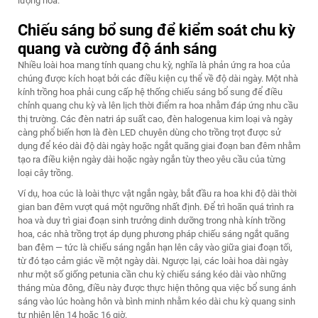
lượng hoa.
Chiếu sáng bổ sung để kiểm soát chu kỳ
quang và cường độ ánh sáng
Nhiều loài hoa mang tính quang chu kỳ, nghĩa là phản ứng ra hoa của
chúng được kích hoạt bởi các điều kiện cụ thể về độ dài ngày. Một nhà
kính trồng hoa phải cung cấp hệ thống chiếu sáng bổ sung để điều
chỉnh quang chu kỳ và lên lịch thời điểm ra hoa nhằm đáp ứng nhu cầu
thị trường. Các đèn natri áp suất cao, đèn halogenua kim loại và ngày
càng phổ biến hơn là đèn LED chuyên dùng cho trồng trọt được sử
dụng để kéo dài độ dài ngày hoặc ngắt quãng giai đoạn ban đêm nhằm
tạo ra điều kiện ngày dài hoặc ngày ngắn tùy theo yêu cầu của từng
loại cây trồng.
Ví dụ, hoa cúc là loài thực vật ngắn ngày, bắt đầu ra hoa khi độ dài thời
gian ban đêm vượt quá một ngưỡng nhất định. Để trì hoãn quá trình ra
hoa và duy trì giai đoạn sinh trưởng dinh dưỡng trong nhà kính trồng
hoa, các nhà trồng trọt áp dụng phương pháp chiếu sáng ngắt quãng
ban đêm — tức là chiếu sáng ngắn hạn lên cây vào giữa giai đoạn tối,
từ đó tạo cảm giác về một ngày dài. Ngược lại, các loài hoa dài ngày
như một số giống petunia cần chu kỳ chiếu sáng kéo dài vào những
tháng mùa đông, điều này được thực hiện thông qua việc bổ sung ánh
sáng vào lúc hoàng hôn và bình minh nhằm kéo dài chu kỳ quang sinh
tự nhiên lên 14 hoặc 16 giờ.