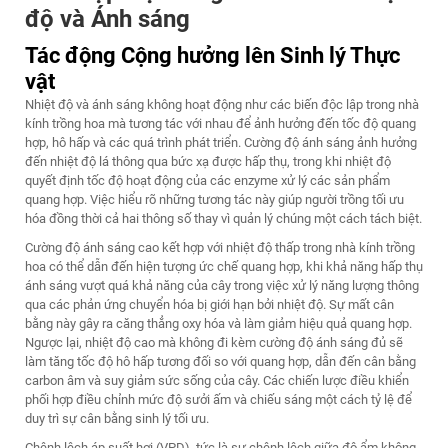
độ và Ánh sáng
Tác động Cộng hưởng lên Sinh lý Thực
vật
Nhiệt độ và ánh sáng không hoạt động như các biến độc lập trong nhà
kính trồng hoa mà tương tác với nhau để ảnh hưởng đến tốc độ quang
hợp, hô hấp và các quá trình phát triển. Cường độ ánh sáng ảnh hưởng
đến nhiệt độ lá thông qua bức xạ được hấp thụ, trong khi nhiệt độ
quyết định tốc độ hoạt động của các enzyme xử lý các sản phẩm
quang hợp. Việc hiểu rõ những tương tác này giúp người trồng tối ưu
hóa đồng thời cả hai thông số thay vì quản lý chúng một cách tách biệt.
Cường độ ánh sáng cao kết hợp với nhiệt độ thấp trong nhà kính trồng
hoa có thể dẫn đến hiện tượng ức chế quang hợp, khi khả năng hấp thụ
ánh sáng vượt quá khả năng của cây trong việc xử lý năng lượng thông
qua các phản ứng chuyển hóa bị giới hạn bởi nhiệt độ. Sự mất cân
bằng này gây ra căng thẳng oxy hóa và làm giảm hiệu quả quang hợp.
Ngược lại, nhiệt độ cao mà không đi kèm cường độ ánh sáng đủ sẽ
làm tăng tốc độ hô hấp tương đối so với quang hợp, dẫn đến cân bằng
carbon âm và suy giảm sức sống của cây. Các chiến lược điều khiển
phối hợp điều chỉnh mức độ sưởi ấm và chiếu sáng một cách tỷ lệ để
duy trì sự cân bằng sinh lý tối ưu.
Chênh lệch áp suất hơi (VPD), tức là sự chênh lệch giữa độ ẩm không