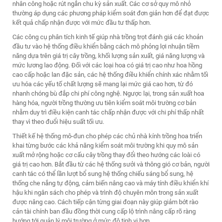
nhân công hoặc rút ngắn chu kỳ sản xuất. Các cơ sở quy mô nhỏ
thường áp dụng các phương pháp kiểm soát đơn giản hơn để đạt được
kết quả chấp nhận được với mức đầu tư thấp hơn.
Các công cụ phân tích kinh tế giúp nhà trồng trọt đánh giá các khoản
đầu tư vào hệ thống điều khiển bằng cách mô phỏng lợi nhuận tiềm
năng dựa trên giá trị cây trồng, khối lượng sản xuất, giá năng lượng và
mức lương lao động. Đối với các loại hoa có giá trị cao như hoa hồng
cao cấp hoặc lan đặc sản, các hệ thống điều khiển chính xác nhằm tối
ưu hóa các yếu tố chất lượng sẽ mang lại mức giá cao hơn, từ đó
nhanh chóng bù đắp chi phí công nghệ. Ngược lại, trong sản xuất hoa
hàng hóa, người trồng thường ưu tiên kiểm soát môi trường cơ bản
nhằm duy trì điều kiện canh tác chấp nhận được với chi phí thấp nhất
thay vì theo đuổi hiệu suất tối ưu.
Thiết kế hệ thống mô-đun cho phép các chủ nhà kính trồng hoa triển
khai từng bước các khả năng kiểm soát môi trường khi quy mô sản
xuất mở rộng hoặc cơ cấu cây trồng thay đổi theo hướng các loài có
giá trị cao hơn. Bắt đầu từ các hệ thống sưởi và thông gió cơ bản, người
canh tác có thể lần lượt bổ sung hệ thống chiếu sáng bổ sung, hệ
thống che nắng tự động, cảm biến nâng cao và máy tính điều khiển khí
hậu khi ngân sách cho phép và trình độ chuyên môn trong sản xuất
được nâng cao. Cách tiếp cận từng giai đoạn này giúp giảm bớt rào
cản tài chính ban đầu đồng thời cung cấp lộ trình nâng cấp rõ ràng
hướng tới quản lý môi trường ở mức độ tinh vi hơn.