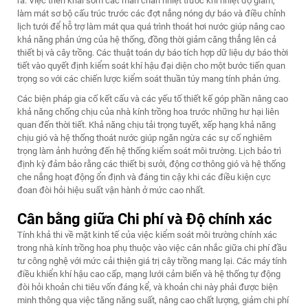
ra. Việc triển khai sớm các màn chắn nhiệt trước khi nhiệt độ giảm,
làm mát sơ bộ cấu trúc trước các đợt nắng nóng dự báo và điều chỉnh
lịch tưới để hỗ trợ làm mát qua quá trình thoát hơi nước giúp nâng cao
khả năng phản ứng của hệ thống, đồng thời giảm căng thẳng lên cả
thiết bị và cây trồng. Các thuật toán dự báo tích hợp dữ liệu dự báo thời
tiết vào quyết định kiểm soát khí hậu đại diện cho một bước tiến quan
trọng so với các chiến lược kiểm soát thuần túy mang tính phản ứng.
Các biện pháp gia cố kết cấu và các yếu tố thiết kế góp phần nâng cao
khả năng chống chịu của nhà kính trồng hoa trước những hư hại liên
quan đến thời tiết. Khả năng chịu tải trọng tuyết, xếp hạng khả năng
chịu gió và hệ thống thoát nước giúp ngăn ngừa các sự cố nghiêm
trọng làm ảnh hưởng đến hệ thống kiểm soát môi trường. Lịch bảo trì
định kỳ đảm bảo rằng các thiết bị sưởi, động cơ thông gió và hệ thống
che nắng hoạt động ổn định và đáng tin cậy khi các điều kiện cực
đoan đòi hỏi hiệu suất vận hành ở mức cao nhất.
Cân bằng giữa Chi phí và Độ chính xác
Tính khả thi về mặt kinh tế của việc kiểm soát môi trường chính xác
trong nhà kính trồng hoa phụ thuộc vào việc cân nhắc giữa chi phí đầu
tư công nghệ với mức cải thiện giá trị cây trồng mang lại. Các máy tính
điều khiển khí hậu cao cấp, mạng lưới cảm biến và hệ thống tự động
đòi hỏi khoản chi tiêu vốn đáng kể, và khoản chi này phải được biện
minh thông qua việc tăng năng suất, nâng cao chất lượng, giảm chi phí