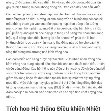
nhau, từ đó giảm thiểu các điểm tối và các độ dốc cường độ quá lớn
gây ra hiện tượng ra hoa không đồng đều trên các dãy bàn sản xuất.
Các vật liệu phản quang được áp dụng lên bề mặt nhà kính và các cấu
trúc trồng trọt sẽ điều hướng lại ánh sáng vốn sẽ bị hấp thụ bởi các bề
mặt không tham gia vào quá trình quang hợp. Sơn trắng trên tường,
màng phim nhôm phản quang đặt phía dưới các dãy bàn trồng và lớp
phủ phản quang quanh gốc cây giúp tăng khả năng thu nhận ánh sáng
hiệu quả bằng cách điều hướng lại các photon về phía tán lá hoa.
Những chiến lược quản lý ánh sáng thụ động này bổ trợ cho các hệ
thống chiếu sáng chủ động và nâng cao hiệu suất sử dụng ánh sáng
tổng thể trong môi trường nhà kính trồng hoa.
Các cảm biến ánh sáng được đặt tại nhiều vị trí khác nhau trong nhà
kính trồng hoa cung cấp dữ liệu phản hồi cho các thuật toán điều khiển
chiếu sáng động. Các hệ thống này điều chỉnh cường độ chiếu sáng bổ
sung dựa trên mức độ ánh sáng tự nhiên có sẵn trong thời gian thực,
giảm độ sáng hoặc tắt đèn nhân tạo khi bức xạ mặt trời đạt ngưỡng
mục tiêu. Việc tích hợp này giúp giảm chi phí điện năng đồng thời duy
trì tổng lượng ánh sáng hàng ngày (DLI) ổn định — yếu tố thiết yếu để
đảm bảo lịch ra hoa dự báo chính xác và các đặc tính chất lượng hoa
tối ưu.
Tích hợp Hệ thống Điều khiển Nhiệt