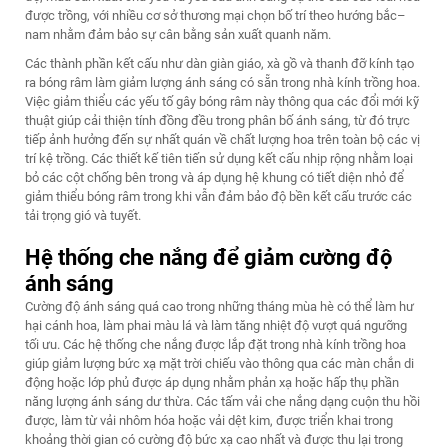
được trồng, với nhiều cơ sở thương mại chọn bố trí theo hướng bắc–
nam nhằm đảm bảo sự cân bằng sản xuất quanh năm.
Các thành phần kết cấu như dàn giàn giáo, xà gồ và thanh đỡ kính tạo
ra bóng râm làm giảm lượng ánh sáng có sẵn trong nhà kính trồng hoa.
Việc giảm thiểu các yếu tố gây bóng râm này thông qua các đổi mới kỹ
thuật giúp cải thiện tính đồng đều trong phân bố ánh sáng, từ đó trực
tiếp ảnh hưởng đến sự nhất quán về chất lượng hoa trên toàn bộ các vị
trí kệ trồng. Các thiết kế tiên tiến sử dụng kết cấu nhịp rộng nhằm loại
bỏ các cột chống bên trong và áp dụng hệ khung có tiết diện nhỏ để
giảm thiểu bóng râm trong khi vẫn đảm bảo độ bền kết cấu trước các
tải trọng gió và tuyết.
Hệ thống che nắng để giảm cường độ
ánh sáng
Cường độ ánh sáng quá cao trong những tháng mùa hè có thể làm hư
hại cánh hoa, làm phai màu lá và làm tăng nhiệt độ vượt quá ngưỡng
tối ưu. Các hệ thống che nắng được lắp đặt trong nhà kính trồng hoa
giúp giảm lượng bức xạ mặt trời chiếu vào thông qua các màn chắn di
động hoặc lớp phủ được áp dụng nhằm phản xạ hoặc hấp thụ phần
năng lượng ánh sáng dư thừa. Các tấm vải che nắng dạng cuộn thu hồi
được, làm từ vải nhôm hóa hoặc vải dệt kim, được triển khai trong
khoảng thời gian có cường độ bức xạ cao nhất và được thu lại trong