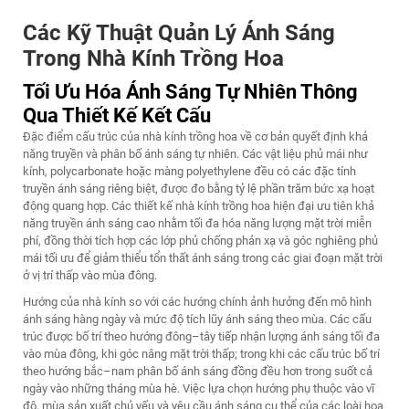
Các Kỹ Thuật Quản Lý Ánh Sáng
Trong Nhà Kính Trồng Hoa
Tối Ưu Hóa Ánh Sáng Tự Nhiên Thông
Qua Thiết Kế Kết Cấu
Đặc điểm cấu trúc của nhà kính trồng hoa về cơ bản quyết định khả
năng truyền và phân bố ánh sáng tự nhiên. Các vật liệu phủ mái như
kính, polycarbonate hoặc màng polyethylene đều có các đặc tính
truyền ánh sáng riêng biệt, được đo bằng tỷ lệ phần trăm bức xạ hoạt
động quang hợp. Các thiết kế nhà kính trồng hoa hiện đại ưu tiên khả
năng truyền ánh sáng cao nhằm tối đa hóa năng lượng mặt trời miễn
phí, đồng thời tích hợp các lớp phủ chống phản xạ và góc nghiêng phủ
mái tối ưu để giảm thiểu tổn thất ánh sáng trong các giai đoạn mặt trời
ở vị trí thấp vào mùa đông.
Hướng của nhà kính so với các hướng chính ảnh hưởng đến mô hình
ánh sáng hàng ngày và mức độ tích lũy ánh sáng theo mùa. Các cấu
trúc được bố trí theo hướng đông–tây tiếp nhận lượng ánh sáng tối đa
vào mùa đông, khi góc nâng mặt trời thấp; trong khi các cấu trúc bố trí
theo hướng bắc–nam phân bố ánh sáng đồng đều hơn trong suốt cả
ngày vào những tháng mùa hè. Việc lựa chọn hướng phụ thuộc vào vĩ
độ, mùa sản xuất chủ yếu và yêu cầu ánh sáng cụ thể của các loài hoa