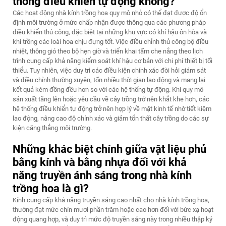
thống điều khiển tự động không?
Các hoạt động nhà kính trồng hoa quy mô nhỏ có thể đạt được độ ổn
định môi trường ở mức chấp nhận được thông qua các phương pháp
điều khiển thủ công, đặc biệt tại những khu vực có khí hậu ôn hòa và
khi trồng các loài hoa chịu đựng tốt. Việc điều chỉnh thủ công bộ điều
nhiệt, thông gió theo bộ hẹn giờ và triển khai tấm che nắng theo lịch
trình cung cấp khả năng kiểm soát khí hậu cơ bản với chi phí thiết bị tối
thiểu. Tuy nhiên, việc duy trì các điều kiện chính xác đòi hỏi giám sát
và điều chỉnh thường xuyên, tốn nhiều thời gian lao động và mang lại
kết quả kém đồng đều hơn so với các hệ thống tự động. Khi quy mô
sản xuất tăng lên hoặc yêu cầu về cây trồng trở nên khắt khe hơn, các
hệ thống điều khiển tự động trở nên hợp lý về mặt kinh tế nhờ tiết kiệm
lao động, nâng cao độ chính xác và giảm tổn thất cây trồng do các sự
kiện căng thẳng môi trường.
Những khác biệt chính giữa vật liệu phủ
bằng kính và bằng nhựa đối với khả
năng truyền ánh sáng trong nhà kính
trồng hoa là gì?
Kính cung cấp khả năng truyền sáng cao nhất cho nhà kính trồng hoa,
thường đạt mức chín mươi phần trăm hoặc cao hơn đối với bức xạ hoạt
động quang hợp, và duy trì mức độ truyền sáng này trong nhiều thập kỷ