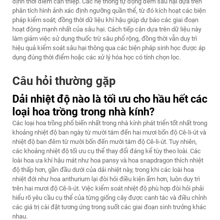
định thời điểm can thiệp. Các hệ thống tự động đếm sâu hại dựa trên
phân tích hình ảnh xác định ngưỡng quần thể, từ đó kích hoạt các biện
pháp kiểm soát; đồng thời dữ liệu khí hậu giúp dự báo các giai đoạn
hoạt động mạnh nhất của sâu hại. Cách tiếp cận dựa trên dữ liệu này
làm giảm việc sử dụng thuốc trừ sâu phổ rộng, đồng thời vẫn duy trì
hiệu quả kiểm soát sâu hại thông qua các biện pháp sinh học được áp
dụng đúng thời điểm hoặc các xử lý hóa học có tính chọn lọc.
Câu hỏi thường gặp
Dải nhiệt độ nào là tối ưu cho hầu hết các
loại hoa trồng trong nhà kính?
Các loại hoa trồng phổ biến nhất trong nhà kính phát triển tốt nhất trong
khoảng nhiệt độ ban ngày từ mười tám đến hai mươi bốn độ Cê-li-út và
nhiệt độ ban đêm từ mười bốn đến mười tám độ Cê-li-út. Tuy nhiên,
các khoảng nhiệt độ tối ưu cụ thể thay đổi đáng kể tùy theo loài. Các
loài hoa ưa khí hậu mát như hoa pansy và hoa snapdragon thích nhiệt
độ thấp hơn, gần đầu dưới của dải nhiệt này, trong khi các loài hoa
nhiệt đới như hoa anthurium lại đòi hỏi điều kiện ấm hơn, luôn duy trì
trên hai mươi độ Cê-li-út. Việc kiểm soát nhiệt độ phù hợp đòi hỏi phải
hiểu rõ yêu cầu cụ thể của từng giống cây được canh tác và điều chỉnh
các giá trị cài đặt tương ứng trong suốt các giai đoạn sinh trưởng khác
nhau.