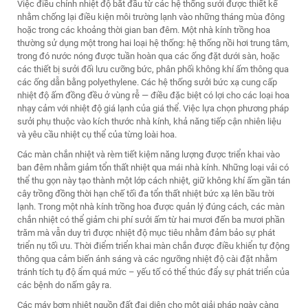
Việc điều chỉnh nhiệt độ bắt đầu từ các hệ thống sưởi được thiết kế
nhằm chống lại điều kiện môi trường lạnh vào những tháng mùa đông
hoặc trong các khoảng thời gian ban đêm. Một nhà kính trồng hoa
thường sử dụng một trong hai loại hệ thống: hệ thống nồi hơi trung tâm,
trong đó nước nóng được tuần hoàn qua các ống đặt dưới sàn, hoặc
các thiết bị sưởi đối lưu cưỡng bức, phân phối không khí ấm thông qua
các ống dẫn bằng polyethylene. Các hệ thống sưởi bức xạ cung cấp
nhiệt độ ấm đồng đều ở vùng rễ — điều đặc biệt có lợi cho các loại hoa
nhạy cảm với nhiệt độ giá lạnh của giá thể. Việc lựa chọn phương pháp
sưởi phụ thuộc vào kích thước nhà kính, khả năng tiếp cận nhiên liệu
và yêu cầu nhiệt cụ thể của từng loài hoa.
Các màn chắn nhiệt và rèm tiết kiệm năng lượng được triển khai vào
ban đêm nhằm giảm tổn thất nhiệt qua mái nhà kính. Những loại vải có
thể thu gọn này tạo thành một lớp cách nhiệt, giữ không khí ấm gần tán
cây trồng đồng thời hạn chế tối đa tổn thất nhiệt bức xạ lên bầu trời
lạnh. Trong một nhà kính trồng hoa được quản lý đúng cách, các màn
chắn nhiệt có thể giảm chi phí sưởi ấm từ hai mươi đến ba mươi phần
trăm mà vẫn duy trì được nhiệt độ mục tiêu nhằm đảm bảo sự phát
triển nụ tối ưu. Thời điểm triển khai màn chắn được điều khiển tự động
thông qua cảm biến ánh sáng và các ngưỡng nhiệt độ cài đặt nhằm
tránh tích tụ độ ẩm quá mức – yếu tố có thể thúc đẩy sự phát triển của
các bệnh do nấm gây ra.
Các máy bơm nhiệt nguồn đất đại diện cho một giải pháp ngày càng