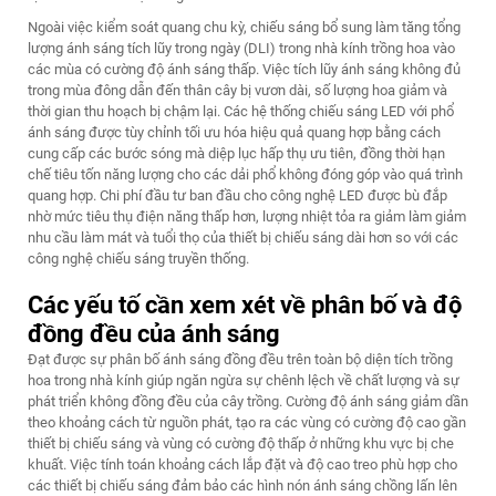
Ngoài việc kiểm soát quang chu kỳ, chiếu sáng bổ sung làm tăng tổng
lượng ánh sáng tích lũy trong ngày (DLI) trong nhà kính trồng hoa vào
các mùa có cường độ ánh sáng thấp. Việc tích lũy ánh sáng không đủ
trong mùa đông dẫn đến thân cây bị vươn dài, số lượng hoa giảm và
thời gian thu hoạch bị chậm lại. Các hệ thống chiếu sáng LED với phổ
ánh sáng được tùy chỉnh tối ưu hóa hiệu quả quang hợp bằng cách
cung cấp các bước sóng mà diệp lục hấp thụ ưu tiên, đồng thời hạn
chế tiêu tốn năng lượng cho các dải phổ không đóng góp vào quá trình
quang hợp. Chi phí đầu tư ban đầu cho công nghệ LED được bù đắp
nhờ mức tiêu thụ điện năng thấp hơn, lượng nhiệt tỏa ra giảm làm giảm
nhu cầu làm mát và tuổi thọ của thiết bị chiếu sáng dài hơn so với các
công nghệ chiếu sáng truyền thống.
Các yếu tố cần xem xét về phân bố và độ
đồng đều của ánh sáng
Đạt được sự phân bố ánh sáng đồng đều trên toàn bộ diện tích trồng
hoa trong nhà kính giúp ngăn ngừa sự chênh lệch về chất lượng và sự
phát triển không đồng đều của cây trồng. Cường độ ánh sáng giảm dần
theo khoảng cách từ nguồn phát, tạo ra các vùng có cường độ cao gần
thiết bị chiếu sáng và vùng có cường độ thấp ở những khu vực bị che
khuất. Việc tính toán khoảng cách lắp đặt và độ cao treo phù hợp cho
các thiết bị chiếu sáng đảm bảo các hình nón ánh sáng chồng lấn lên