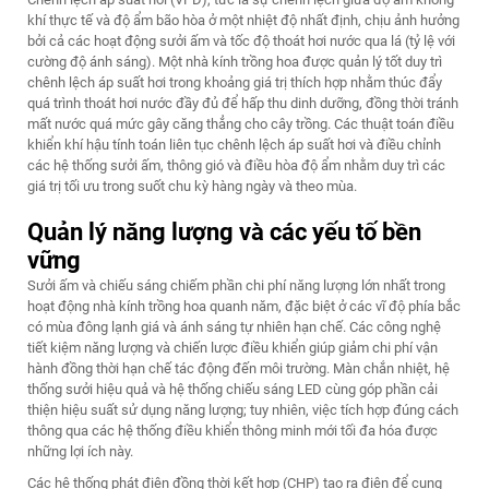
khí thực tế và độ ẩm bão hòa ở một nhiệt độ nhất định, chịu ảnh hưởng
bởi cả các hoạt động sưởi ấm và tốc độ thoát hơi nước qua lá (tỷ lệ với
cường độ ánh sáng). Một nhà kính trồng hoa được quản lý tốt duy trì
chênh lệch áp suất hơi trong khoảng giá trị thích hợp nhằm thúc đẩy
quá trình thoát hơi nước đầy đủ để hấp thu dinh dưỡng, đồng thời tránh
mất nước quá mức gây căng thẳng cho cây trồng. Các thuật toán điều
khiển khí hậu tính toán liên tục chênh lệch áp suất hơi và điều chỉnh
các hệ thống sưởi ấm, thông gió và điều hòa độ ẩm nhằm duy trì các
giá trị tối ưu trong suốt chu kỳ hàng ngày và theo mùa.
Quản lý năng lượng và các yếu tố bền
vững
Sưởi ấm và chiếu sáng chiếm phần chi phí năng lượng lớn nhất trong
hoạt động nhà kính trồng hoa quanh năm, đặc biệt ở các vĩ độ phía bắc
có mùa đông lạnh giá và ánh sáng tự nhiên hạn chế. Các công nghệ
tiết kiệm năng lượng và chiến lược điều khiển giúp giảm chi phí vận
hành đồng thời hạn chế tác động đến môi trường. Màn chắn nhiệt, hệ
thống sưởi hiệu quả và hệ thống chiếu sáng LED cùng góp phần cải
thiện hiệu suất sử dụng năng lượng; tuy nhiên, việc tích hợp đúng cách
thông qua các hệ thống điều khiển thông minh mới tối đa hóa được
những lợi ích này.
Các hệ thống phát điện đồng thời kết hợp (CHP) tạo ra điện để cung