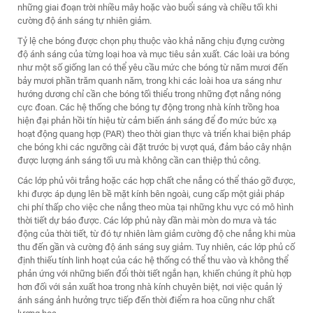
những giai đoạn trời nhiều mây hoặc vào buổi sáng và chiều tối khi
cường độ ánh sáng tự nhiên giảm.
Tỷ lệ che bóng được chọn phụ thuộc vào khả năng chịu đựng cường
độ ánh sáng của từng loại hoa và mục tiêu sản xuất. Các loài ưa bóng
như một số giống lan có thể yêu cầu mức che bóng từ năm mươi đến
bảy mươi phần trăm quanh năm, trong khi các loài hoa ưa sáng như
hướng dương chỉ cần che bóng tối thiểu trong những đợt nắng nóng
cực đoan. Các hệ thống che bóng tự động trong nhà kính trồng hoa
hiện đại phản hồi tín hiệu từ cảm biến ánh sáng để đo mức bức xạ
hoạt động quang hợp (PAR) theo thời gian thực và triển khai biện pháp
che bóng khi các ngưỡng cài đặt trước bị vượt quá, đảm bảo cây nhận
được lượng ánh sáng tối ưu mà không cần can thiệp thủ công.
Các lớp phủ vôi trắng hoặc các hợp chất che nắng có thể tháo gỡ được,
khi được áp dụng lên bề mặt kính bên ngoài, cung cấp một giải pháp
chi phí thấp cho việc che nắng theo mùa tại những khu vực có mô hình
thời tiết dự báo được. Các lớp phủ này dần mài mòn do mưa và tác
động của thời tiết, từ đó tự nhiên làm giảm cường độ che nắng khi mùa
thu đến gần và cường độ ánh sáng suy giảm. Tuy nhiên, các lớp phủ cố
định thiếu tính linh hoạt của các hệ thống có thể thu vào và không thể
phản ứng với những biến đổi thời tiết ngắn hạn, khiến chúng ít phù hợp
hơn đối với sản xuất hoa trong nhà kính chuyên biệt, nơi việc quản lý
ánh sáng ảnh hưởng trực tiếp đến thời điểm ra hoa cũng như chất