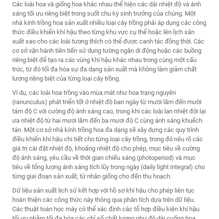
Các loài hoa và giống hoa khác nhau thể hiện các dải nhiệt độ và ánh
sáng tối ưu riêng biệt trong suốt chu kỳ sinh trưởng của chúng. Một
nhà kính trồng hoa sản xuất nhiều loại cây trồng phải áp dụng các công
thức điều khiển khí hậu theo từng khu vực cụ thể hoặc lên lịch sản
xuất sao cho các loài tương thích có thể được canh tác đồng thời. Các
cơ sở vận hành tiên tiến sử dụng tường ngăn di động hoặc các buồng
riêng biệt để tạo ra các vùng khí hậu khác nhau trong cùng một cấu
trúc, từ đó tối đa hóa sự đa dạng sản xuất mà không làm giảm chất
lượng riêng biệt của từng loại cây trồng.
Ví dụ, các loài hoa trồng vào mùa mát như hoa trạng nguyên
(ranunculus) phát triển tốt ở nhiệt độ ban ngày từ mười lăm đến mười
tám độ C với cường độ ánh sáng cao, trong khi các loài lan nhiệt đới lại
ưa nhiệt độ từ hai mươi lăm đến ba mươi độ C cùng ánh sáng khuếch
tán. Một cơ sở nhà kính trồng hoa đa dạng sẽ xây dựng các quy trình
điều khiển khí hậu chi tiết cho từng loại cây trồng, trong đó nêu rõ các
giá trị cài đặt nhiệt độ, khoảng nhiệt độ cho phép, mục tiêu về cường
độ ánh sáng, yêu cầu về thời gian chiếu sáng (photoperiod) và mục
tiêu về tổng lượng ánh sáng tích lũy trong ngày (daily light integral) cho
từng giai đoạn sản xuất, từ nhân giống cho đến thu hoạch.
Dữ liệu sản xuất lịch sử kết hợp với hồ sơ khí hậu cho phép liên tục
hoàn thiện các công thức này thông qua phân tích dựa trên dữ liệu.
Các thuật toán học máy có thể xác định các tổ hợp điều kiện khí hậu
tối ưu nhằm tối đa hóa các chỉ số chất lượng như độ dài cuống hoa,