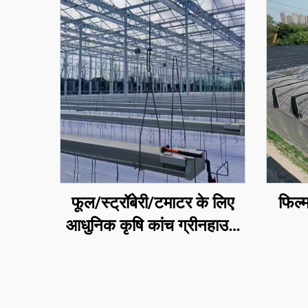
फूल/स्ट्रॉबेरी/टमाटर के लिए
फिल्
आधुनिक कृषि कांच ग्रीनहाउस
जिसमें तापमान नियंत्रण
प्रणाली/छायादान प्रणाली/
सिंचाई प्रणाली हो