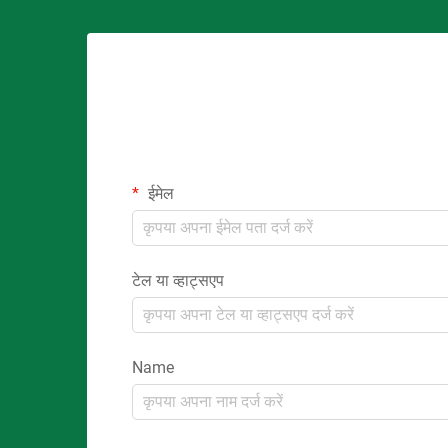
ईमेल
टेल या व्हाट्सएप
Name