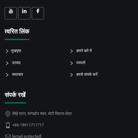
त्वरित लिंक
मुखपृष्ठ
हमारे बारे में
उत्पाद
मामलों
समाचार
हमसे संपर्क करें
संपर्क रखें
हेबेई प्रांत, चांगझोउ शहर, बोटौ विकास क्षेत्र
+86-18911711717
[email protected]